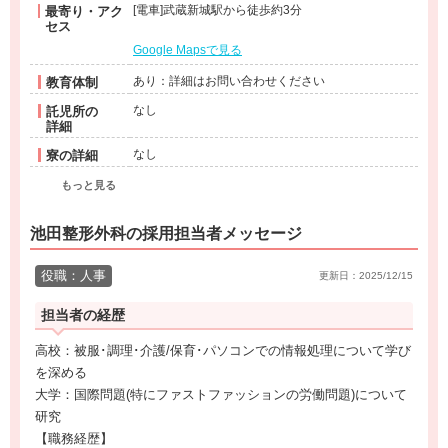
[電車]武蔵新城駅から徒歩約3分
最寄り・アク
セス
Google Mapsで見る
あり：詳細はお問い合わせください
教育体制
なし
託児所の
詳細
なし
寮の詳細
もっと見る
池田整形外科の採用担当者メッセージ
役職：人事
更新日：2025/12/15
担当者の経歴
高校：被服･調理･介護/保育･パソコンでの情報処理について学び
を深める
大学：国際問題(特にファストファッションの労働問題)について
研究
【職務経歴】