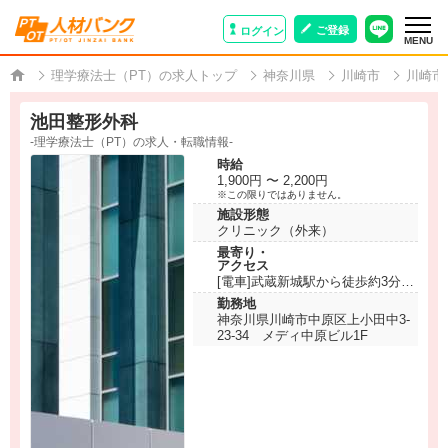
ご登録
ログイン
MENU
理学療法士（PT）の求人トップ
神奈川県
川崎市
川崎市
池田整形外科
-理学療法士（PT）の求人・転職情報-
時給
1,900円 〜 2,200円
※この限りではありません。
施設形態
クリニック（外来）
最寄り・
アクセス
[電車]武蔵新城駅から徒歩約3分
勤務地
神奈川県川崎市中原区上小田中3-
23-34 メディ中原ビル1F