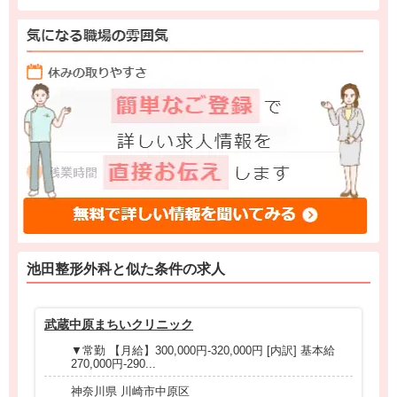
池田整形外科と
似た条件
の求人
武蔵中原まちいクリニック
内
▼常勤 【月給】300,000円-320,000円 [内訳] 基本給
270,000円‐290...
神奈川県 川崎市中原区