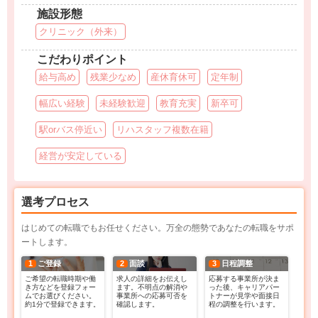
施設形態
クリニック（外来）
こだわりポイント
給与高め
残業少なめ
産休育休可
定年制
幅広い経験
未経験歓迎
教育充実
新卒可
駅orバス停近い
リハスタッフ複数在籍
経営が安定している
選考プロセス
はじめての転職でもお任せください。万全の態勢であなたの転職をサポ
ートします。
1
ご登録
2
面談
3
日程調整
ご希望の転職時期や働
求人の詳細をお伝えし
応募する事業所が決ま
き方などを登録フォー
ます。不明点の解消や
った後、キャリアパー
ムでお選びください。
事業所への応募可否を
トナーが見学や面接日
約1分で登録できます。
確認します。
程の調整を行います。