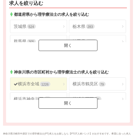
求人を絞り込む
都道府県から理学療法士の求人を絞り込む
茨城県
栃木県
524
283
群馬県
埼玉県
305
1793
千葉県
東京都
1621
4548
神奈川県
2688
神奈川県
の市区町村から理学療法士の求人を絞り込む
横浜市全域
横浜市鶴見区
1226
79
横浜市神奈川区
横浜市西区
62
31
横浜市中区
横浜市南区
61
67
横浜市保土ケ谷区
横浜市磯子区
50
43
神奈川県川崎市中原区での理学療法士(PT)求人をお探しなら【PTOT人材バンク】がおすすめです。希望に合った求人