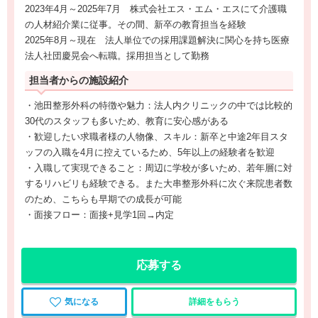
2023年4月～2025年7月 株式会社エス・エム・エスにて介護職
の人材紹介業に従事。その間、新卒の教育担当を経験
2025年8月～現在 法人単位での採用課題解決に関心を持ち医療
法人社団慶晃会へ転職。採用担当として勤務
担当者からの施設紹介
・池田整形外科の特徴や魅力：法人内クリニックの中では比較的
30代のスタッフも多いため、教育に安心感がある
・歓迎したい求職者様の人物像、スキル：新卒と中途2年目スタ
ッフの入職を4月に控えているため、5年以上の経験者を歓迎
・入職して実現できること：周辺に学校が多いため、若年層に対
するリハビリも経験できる。また大串整形外科に次ぐ来院患者数
のため、こちらも早期での成長が可能
・面接フロー：面接+見学1回→内定
応募する
気になる
詳細をもらう