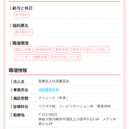
給与と休日
給与高め
福利厚生
産休育休可
職場環境
幅広い経験
未経験歓迎
教育充実
新卒可
駅orバス停近い
リハスタッフ複数在籍
経営が安定している
職場情報
医療法人社団慶晃会
法人名
池田整形外科
事業所名
クリニック（外来）
施設形態
リウマチ科、リハビリテーション科、整形外科
診療科目
〒211-0053
勤務地
神奈川県川崎市中原区上小田中3-23-34 メディ中
原ビル1F