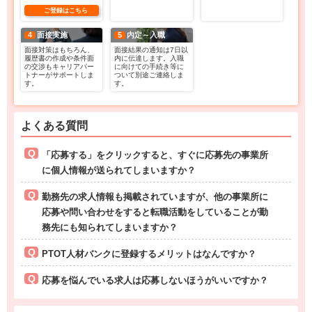
ご登録はこちら
4
面接実施
5
内定～入職
面接対策はもちろん、
面接結果の通知は7日以
履歴書の作成や条件面
内に伝達します。入職
の交渉もキャリアパー
に向けての手続き等に
トナーがサポートしま
ついて別途ご連絡しま
す。
す。
よくある質問
「応募する」をクリックすると、すぐに応募先の事業所
に個人情報が送られてしまいますか？
勤務先の求人情報も掲載されていますが、他の事業所に
応募や問い合わせをすると転職活動をしていることが勤
務先にも知られてしまいますか？
PTOT人材バンクに登録するメリットはなんですか？
応募を悩んでいる求人は応募しないほうがいいですか？