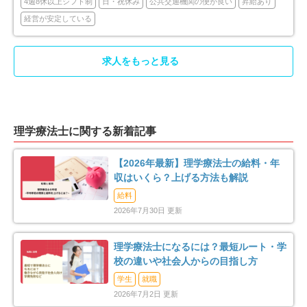
4週8休以上シフト制
日・祝休み
公共交通機関の便が良い
昇給あり
座間市
南足柄市
43
12
経営が安定している
綾瀬市
三浦郡葉山町
16
2
求人をもっと見る
高座郡寒川町
中郡大磯町
10
3
中郡二宮町
足柄上郡中井町
5
8
理学療法士に関する新着記事
足柄上郡大井町
足柄上郡松田町
2
3
【2026年最新】理学療法士の給料・年
収はいくら？上げる方法も解説
足柄上郡開成町
足柄下郡箱根町
4
3
給料
2026年7月30日 更新
足柄下郡真鶴町
足柄下郡湯河原町
2
11
理学療法士になるには？最短ルート・学
愛甲郡愛川町
4
校の違いや社会人からの目指し方
学生
就職
2026年7月2日 更新