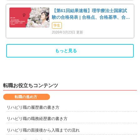
【第61回結果速報】理学療法士国家試
験の合格発表 | 合格点、合格基準、合格
率（2026年）
学生
2026年3月23日 更新
もっと見る
転職お役立ちコンテンツ
転職の進め方
リハビリ職の履歴書の書き方
リハビリ職の職務経歴書の書き方
リハビリ職の面接後から入職までの流れ