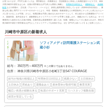
が見つかります。PTOT人材バンクは、理学療法士・作業療法士・言語聴覚士に特化した転職支援サービスです。神奈
川県川崎市中原区をはじめ、全国の理学療法士(PT)求人を豊富に掲載し、
年間休日110日以上
・
4週8休以上
・
未経験
横浜市金沢区
横浜市港北区
51
125
歓迎
などの特徴や、 正社員・アルバイト・パートなど、多様な雇用形態に対応しています（2026年8月6日現在）。 豊
富な求人数と専門アドバイザーのサポートにより、年収・勤務地・勤務形態などの希望条件にマッチした求人をスムー
ズに見つけることが可能。さらに、転職活動を円滑に進めるためのサポートとして、求人紹介から応募書類のアドバイ
ス、面接対策、条件交渉まで、経験豊富なキャリアアドバイザーが手厚く支援します。 掲載されている求人は、すべて
横浜市戸塚区
横浜市港南区
100
88
事業所から提供された正規の情報。応募内容は直接事業所へ届くため、転職・復職もスムーズに進められます。神奈川
県川崎市中原区で理学療法士(PT)としてキャリアアップを目指す方は、ぜひ【PTOT人材バンク】をご活用ください。
横浜市旭区
横浜市緑区
104
84
川崎市中原区の新着求人
横浜市瀬谷区
横浜市栄区
41
25
ソフィアメディ訪問看護ステーション武
蔵小杉
横浜市泉区
横浜市青葉区
54
82
横浜市都筑区
川崎市全域
79
453
給与：
350万円～400万円
※この限りではありません。
住所：
神奈川県川崎市中原区小杉町1丁目547 COURAGE
川崎市川崎区
川崎市幸区
66
61
給与が地域の相場以上
年間休日110日以上
残業少ない
土日祝休み
土日休み
昇給あり
退職金あり
産休育休が取得可能
教育充実
川崎市中原区
川崎市高津区
71
65
幅広い疾患が経験出来る
転居のサポート充実
リハスタッフ複数在籍
経営が安定している
川崎市多摩区
川崎市宮前区
75
65