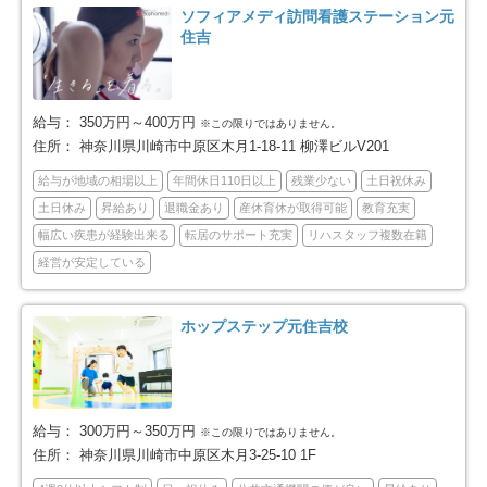
ソフィアメディ訪問看護ステーション元
川崎市麻生区
相模原市全域
50
188
住吉
相模原市緑区
相模原市中央区
27
75
給与：
350万円～400万円
※この限りではありません。
相模原市南区
横須賀市
86
77
住所：
神奈川県川崎市中原区木月1-18-11 柳澤ビルV201
給与が地域の相場以上
年間休日110日以上
残業少ない
土日祝休み
平塚市
鎌倉市
40
64
土日休み
昇給あり
退職金あり
産休育休が取得可能
教育充実
幅広い疾患が経験出来る
転居のサポート充実
リハスタッフ複数在籍
藤沢市
小田原市
118
74
経営が安定している
茅ヶ崎市
逗子市
57
23
ホップステップ元住吉校
三浦市
秦野市
17
39
厚木市
大和市
64
49
給与：
300万円～350万円
※この限りではありません。
伊勢原市
海老名市
住所：
神奈川県川崎市中原区木月3-25-10 1F
26
45