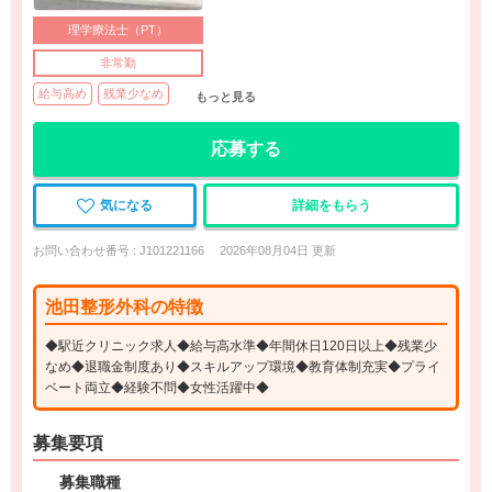
理学療法士（PT）
非常勤
給与高め
残業少なめ
もっと見る
応募する
気になる
詳細をもらう
お問い合わせ番号 : J101221166
2026年08月04日 更新
池田整形外科の特徴
◆駅近クリニック求人◆給与高水準◆年間休日120日以上◆残業少
なめ◆退職金制度あり◆スキルアップ環境◆教育体制充実◆プライ
ベート両立◆経験不問◆女性活躍中◆
募集要項
募集職種