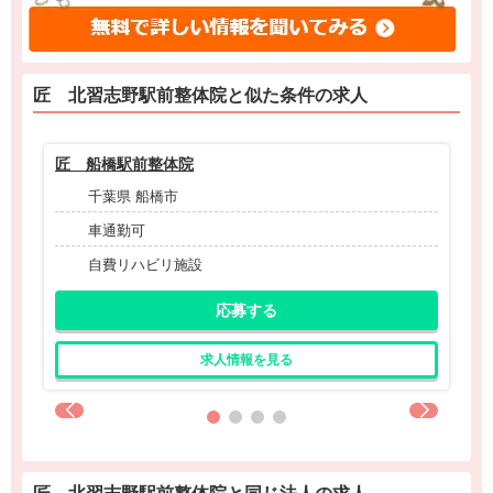
匠 北習志野駅前整体院と
似た条件
の求人
匠 船橋駅前整体院
匠
千葉県 船橋市
車通勤可
自費リハビリ施設
応募する
求人情報を見る