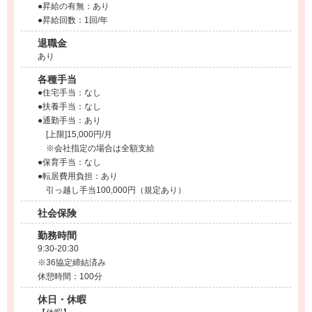
●昇給の有無：あり
●昇給回数：1回/年
退職金
あり
各種手当
●住宅手当：なし
●扶養手当：なし
●通勤手当：あり
[上限]15,000円/月
※会社指定の場合は全額支給
●保育手当：なし
●転居費用負担：あり
引っ越し手当100,000円（規定あり）
社会保険
勤務時間
9:30-20:30
※36協定締結済み
休憩時間：100分
休日・休暇