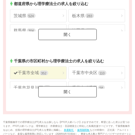
都道府県から理学療法士の求人を絞り込む
茨城県
栃木県
524
283
群馬県
埼玉県
304
1805
千葉県
東京都
1624
4565
神奈川県
2686
千葉県
の市区町村から理学療法士の求人を絞り込む
千葉市全域
千葉市中央区
352
110
千葉市花見川区
千葉市稲毛区
56
58
千葉市若葉区
千葉市緑区
40
51
千葉市美浜区
銚子市
37
19
千葉県船橋市での理学療法士(PT)求人をお探しなら【PTOT人材バンク】がおすすめです。希望に合った求人が見つか
ります。PTOT人材バンクは、理学療法士・作業療法士・言語聴覚士に特化した転職支援サービスです。千葉県船橋市
をはじめ、全国の理学療法士(PT)求人を豊富に掲載し、
車通勤可
・
雇用期間無
などの特徴や、 正社員・アルバイト・
市川市
船橋市
88
176
パートなど、多様な雇用形態に対応しています（2026年8月7日現在）。 豊富な求人数と専門アドバイザーのサポートに