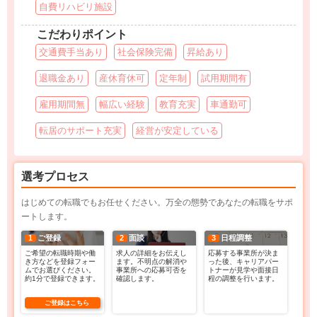
自費リハビリ施設
こだわりポイント
交通費手当あり
社会保険完備
昇給あり
退職金あり
産休育休可
定年制
試用期間有
雇用期間無
幅広い経験
教育充実
車通勤可
転居のサポート充実
経営が安定している
選考プロセス
はじめての転職でもお任せください。万全の態勢であなたの転職をサポ
ートします。
1
ご登録
2
面談
3
日程調整
ご希望の転職時期や働
求人の詳細をお伝えし
応募する事業所が決ま
き方などを登録フォー
ます。不明点の解消や
った後、キャリアパー
ムでお選びください。
事業所への応募可否を
トナーが見学や面接日
約1分で登録できます。
確認します。
程の調整を行います。
ご登録はこちら