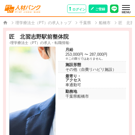
ご登録
ログイン
MENU
理学療法士（PT）の求人トップ
千葉県
船橋市
匠 北習
匠 北習志野駅前整体院
-理学療法士（PT）の求人・転職情報-
月給
253,000円 〜 287,000円
※この限りではありません。
施設形態
その他（自費リハビリ施設）
最寄り・
アクセス
車通勤可
勤務地
千葉県船橋市