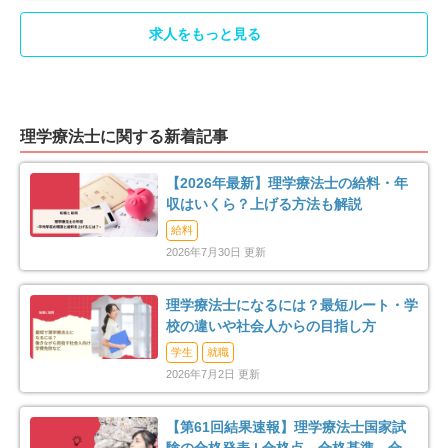
山武郡九十九里町
山武郡横芝光町
求人をもっと見る
2
2
長生郡一宮町
長生郡睦沢町
1
2
長生郡長生村
長生郡白子町
3
2
理学療法士に関する新着記事
長生郡長柄町
長生郡長南町
【2026年最新】理学療法士の給料・年
2
1
収はいくら？上げる方法も解説
夷隅郡大多喜町
安房郡鋸南町
給料
3
1
2026年7月30日 更新
理学療法士になるには？最短ルート・学
校の違いや社会人からの目指し方
学生
就職
2026年7月2日 更新
【第61回結果速報】理学療法士国家試