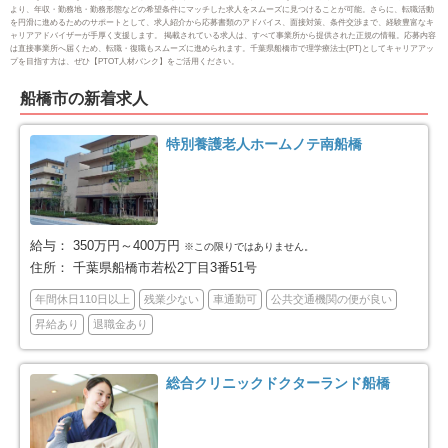
より、年収・勤務地・勤務形態などの希望条件にマッチした求人をスムーズに見つけることが可能。さらに、転職活動
を円滑に進めるためのサポートとして、求人紹介から応募書類のアドバイス、面接対策、条件交渉まで、経験豊富なキ
ャリアアドバイザーが手厚く支援します。 掲載されている求人は、すべて事業所から提供された正規の情報。応募内容
館山市
木更津市
14
20
は直接事業所へ届くため、転職・復職もスムーズに進められます。千葉県船橋市で理学療法士(PT)としてキャリアアッ
プを目指す方は、ぜひ【PTOT人材バンク】をご活用ください。
松戸市
野田市
136
46
船橋市の新着求人
茂原市
成田市
22
15
特別養護老人ホームノテ南船橋
佐倉市
東金市
49
6
旭市
習志野市
9
47
給与：
350万円～400万円
※この限りではありません。
住所：
千葉県船橋市若松2丁目3番51号
柏市
勝浦市
122
1
年間休日110日以上
残業少ない
車通勤可
公共交通機関の便が良い
昇給あり
退職金あり
市原市
流山市
51
46
総合クリニックドクターランド船橋
八千代市
我孫子市
54
23
鴨川市
鎌ケ谷市
12
47