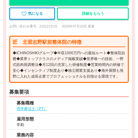
気になる
詳細をもらう
お問い合わせ番号 : J101213131
2026年07月23日 更新
匠 北習志野駅前整体院の特徴
◆ICHINOSHIKIグループ◆年収1000万円への最短ルート◆整体院自
費◆業界トップクラスのメディア掲載実績◆世界唯一の技術、一野
式筋肉骨調整法◆月12回の充実した研修制度◆営業時間内の研修で
安心◆インセンティブ制度あり◆独立開業支援あり◆海外展開も視
野に入れた成長企業でプロフェッショナルを目指せる環境です。
募集要項
募集職種
理学療法士（PT）
雇用形態
常勤
業務内容