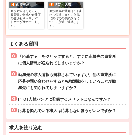
4
面接実施
5
内定～入職
面接対策はもちろん、
面接結果の通知は7日以
履歴書の作成や条件面
内に伝達します。入職
の交渉もキャリアパー
に向けての手続き等に
トナーがサポートしま
ついて別途ご連絡しま
す。
す。
よくある質問
「応募する」をクリックすると、すぐに応募先の事業所
に個人情報が送られてしまいますか？
勤務先の求人情報も掲載されていますが、他の事業所に
応募や問い合わせをすると転職活動をしていることが勤
務先にも知られてしまいますか？
PTOT人材バンクに登録するメリットはなんですか？
応募を悩んでいる求人は応募しないほうがいいですか？
求人を絞り込む