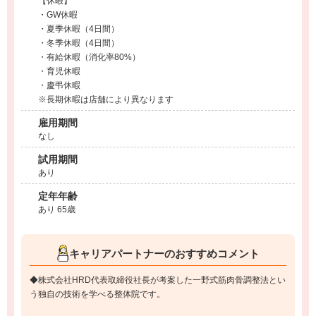
【休暇】
・GW休暇
・夏季休暇（4日間）
・冬季休暇（4日間）
・有給休暇（消化率80%）
・育児休暇
・慶弔休暇
※長期休暇は店舗により異なります
雇用期間
なし
試用期間
あり
定年年齢
あり 65歳
キャリアパートナーのおすすめコメント
◆株式会社HRD代表取締役社長が考案した一野式筋肉骨調整法とい
う独自の技術を学べる整体院です。