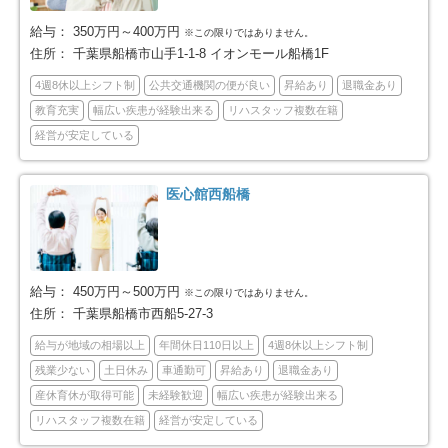
給与：
350万円～400万円
※この限りではありません。
君津市
富津市
2
6
住所：
千葉県船橋市山手1-1-8 イオンモール船橋1F
浦安市
四街道市
4週8休以上シフト制
公共交通機関の便が良い
昇給あり
退職金あり
46
35
教育充実
幅広い疾患が経験出来る
リハスタッフ複数在籍
袖ケ浦市
八街市
経営が安定している
11
17
印西市
白井市
23
16
医心館西船橋
富里市
南房総市
12
6
匝瑳市
香取市
4
16
給与：
450万円～500万円
※この限りではありません。
住所：
千葉県船橋市西船5-27-3
山武市
いすみ市
15
14
給与が地域の相場以上
年間休日110日以上
4週8休以上シフト制
残業少ない
土日休み
車通勤可
昇給あり
退職金あり
印旛郡酒々井町
印旛郡栄町
4
3
産休育休が取得可能
未経験歓迎
幅広い疾患が経験出来る
リハスタッフ複数在籍
経営が安定している
香取郡東庄町
大網白里市
5
15