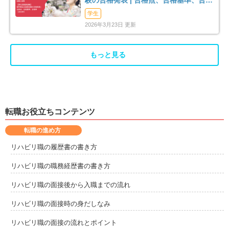
験の合格発表 | 合格点、合格基準、合格
率（2026年）
学生
2026年3月23日 更新
もっと見る
転職お役立ちコンテンツ
転職の進め方
リハビリ職の履歴書の書き方
リハビリ職の職務経歴書の書き方
リハビリ職の面接後から入職までの流れ
リハビリ職の面接時の身だしなみ
リハビリ職の面接の流れとポイント