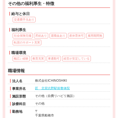
その他の福利厚生・特徴
給与と休日
交通費手当あり
福利厚生
社会保険完備
昇給あり
退職金あり
産休育休可
雇用期間無
転居のサポート充実
職場環境
幅広い経験
教育充実
車通勤可
経営が安定している
職場情報
株式会社ICHINOSHIKI
法人名
匠 北習志野駅前整体院
事業所名
その他（自費リハビリ施設）
施設形態
その他
診療科目
〒
勤務地
千葉県船橋市