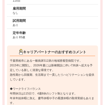
115日
雇用期間
なし
試用期間
あり
定年年齢
あり 65歳
キャリアパートナーのおすすめコメント
千葉県柏市にある一般病床512床の地域密着型病院です。
2015年に開院し、2026年夏には新棟開設に伴い736床へ拡大を予
定している新しく清潔な環境です。
急性期から回復期、生活期まで一貫したリハビリテーションを提供
しています。
◆ワークライフバランス
年間休日は115日で、4週8休のシフト制となります。
年末年始休暇に加え、慶弔休暇や子の看護休暇の取得実績もありま
す。