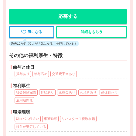
応募する
気になる
詳細をもらう
過去12か月で2人が「気になる」を押しています
その他の福利厚生・特徴
給与と休日
賞与あり
給与高め
交通費手当あり
福利厚生
社会保険完備
昇給あり
退職金あり
託児所あり
産休育休可
雇用期間無
職場環境
駅orバス停近い
車通勤可
リハスタッフ複数在籍
経営が安定している