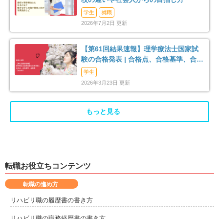
学生
就職
長生郡長柄町
長生郡長南町
2026年7月2日 更新
2
1
夷隅郡大多喜町
安房郡鋸南町
3
1
【第61回結果速報】理学療法士国家試
験の合格発表 | 合格点、合格基準、合格
率（2026年）
学生
2026年3月23日 更新
もっと見る
転職お役立ちコンテンツ
転職の進め方
リハビリ職の履歴書の書き方
リハビリ職の職務経歴書の書き方