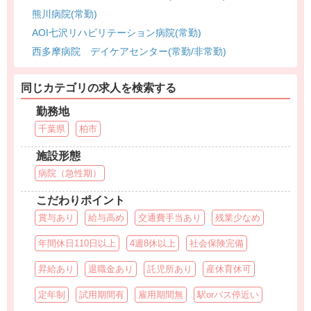
熊川病院(常勤)
AOI七沢リハビリテーション病院(常勤)
西多摩病院 デイケアセンター(常勤/非常勤)
同じカテゴリの求人を検索する
勤務地
千葉県
柏市
施設形態
病院（急性期）
こだわりポイント
賞与あり
給与高め
交通費手当あり
残業少なめ
年間休日110日以上
4週8休以上
社会保険完備
昇給あり
退職金あり
託児所あり
産休育休可
定年制
試用期間有
雇用期間無
駅orバス停近い