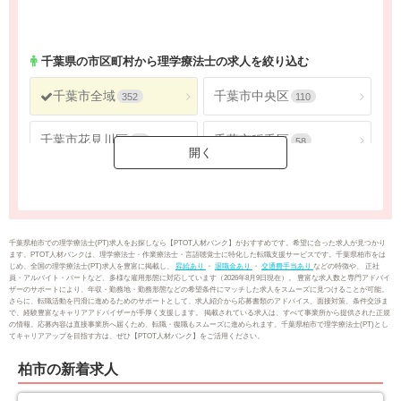
千葉県
東京都
1624
4565
神奈川県
2686
千葉県
の市区町村から理学療法士の求人を絞り込む
千葉市全域
千葉市中央区
352
110
千葉市花見川区
千葉市稲毛区
56
58
千葉市若葉区
千葉市緑区
40
51
千葉市美浜区
銚子市
37
19
千葉県柏市での理学療法士(PT)求人をお探しなら【PTOT人材バンク】がおすすめです。希望に合った求人が見つかり
ます。PTOT人材バンクは、理学療法士・作業療法士・言語聴覚士に特化した転職支援サービスです。千葉県柏市をは
じめ、全国の理学療法士(PT)求人を豊富に掲載し、
昇給あり
・
退職金あり
・
交通費手当あり
などの特徴や、 正社
市川市
船橋市
88
176
員・アルバイト・パートなど、多様な雇用形態に対応しています（2026年8月9日現在）。 豊富な求人数と専門アドバイ
ザーのサポートにより、年収・勤務地・勤務形態などの希望条件にマッチした求人をスムーズに見つけることが可能。
さらに、転職活動を円滑に進めるためのサポートとして、求人紹介から応募書類のアドバイス、面接対策、条件交渉ま
で、経験豊富なキャリアアドバイザーが手厚く支援します。 掲載されている求人は、すべて事業所から提供された正規
館山市
木更津市
14
20
の情報。応募内容は直接事業所へ届くため、転職・復職もスムーズに進められます。千葉県柏市で理学療法士(PT)とし
てキャリアアップを目指す方は、ぜひ【PTOT人材バンク】をご活用ください。
松戸市
野田市
136
46
柏市の新着求人