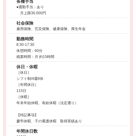
各種手当
●通勤手当：あり
月上限30.000円
社会保険
雇用保険、労災保険、健康保険、厚生年金
勤務時間
8:30-17:30
休憩時間：60分
残業時間：月 約15時間
休日・休暇
［休日］
シフト制/4週8休
［年間休日］
115日
［休暇］
年末年始休暇、有給休暇（法定通り）
【特記事項】
慶弔休暇、子の看護休暇 取得実績あり
年間休日数