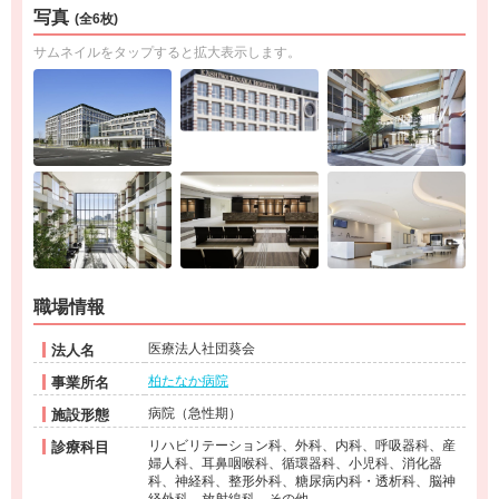
写真
(全6枚)
サムネイルをタップすると拡大表示します。
職場情報
医療法人社団葵会
法人名
柏たなか病院
事業所名
病院（急性期）
施設形態
リハビリテーション科、外科、内科、呼吸器科、産
診療科目
婦人科、耳鼻咽喉科、循環器科、小児科、消化器
科、神経科、整形外科、糖尿病内科・透析科、脳神
経外科、放射線科、その他