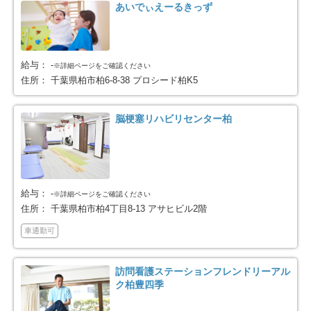
茂原市
成田市
22
15
あいでぃえーるきっず
佐倉市
東金市
49
6
給与：
-
※詳細ページをご確認ください
旭市
習志野市
9
47
住所：
千葉県柏市柏6-8-38 プロシード柏K5
柏市
勝浦市
122
1
脳梗塞リハビリセンター柏
市原市
流山市
51
46
八千代市
我孫子市
54
23
給与：
-
※詳細ページをご確認ください
住所：
千葉県柏市柏4丁目8-13 アサヒビル2階
鴨川市
鎌ケ谷市
12
47
車通勤可
君津市
富津市
2
6
訪問看護ステーションフレンドリーアル
浦安市
四街道市
46
35
ク柏豊四季