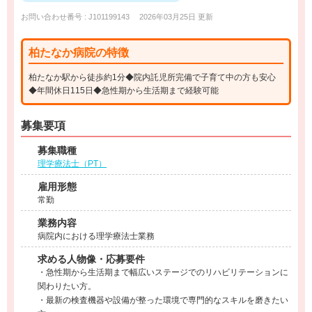
お問い合わせ番号 : J101199143
2026年03月25日 更新
柏たなか病院の特徴
柏たなか駅から徒歩約1分◆院内託児所完備で子育て中の方も安心
◆年間休日115日◆急性期から生活期まで経験可能
募集要項
募集職種
理学療法士（PT）
雇用形態
常勤
業務内容
病院内における理学療法士業務
求める人物像・応募要件
・急性期から生活期まで幅広いステージでのリハビリテーションに
関わりたい方。
・最新の検査機器や設備が整った環境で専門的なスキルを磨きたい