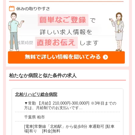
柏たなか病院と
似た条件
の求人
北柏リハビリ総合病院
名
▼常勤 【月給】210,000円-300,000円 ※3年目までの
方は、月給制でのお支払いです...
千葉県 柏市
[電車]常磐線「北柏駅」から徒歩8分 車通勤可 [駐車
場]有り [料金]無料