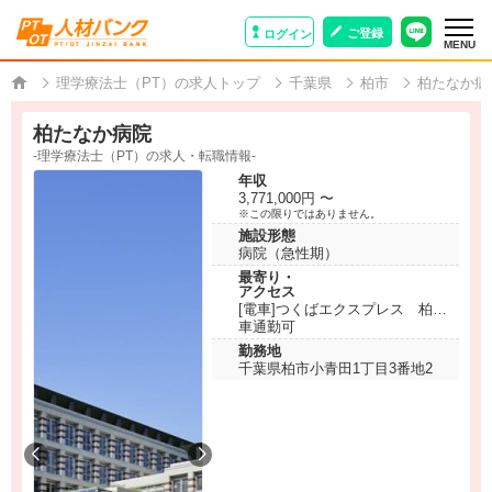
ご登録
ログイン
MENU
理学療法士（PT）の求人トップ
千葉県
柏市
柏たなか病
柏たなか病院
-理学療法士（PT）の求人・転職情報-
年収
3,771,000円 〜
※この限りではありません。
施設形態
病院（急性期）
最寄り・
アクセス
[電車]つくばエクスプレス 柏た
なか駅より徒歩1分
車通勤可
勤務地
千葉県柏市小青田1丁目3番地2