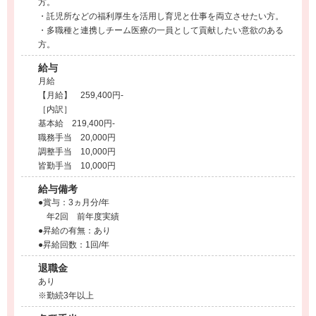
方。
・託児所などの福利厚生を活用し育児と仕事を両立させたい方。
・多職種と連携しチーム医療の一員として貢献したい意欲のある
方。
給与
月給
【月給】 259,400円-
［内訳］
基本給 219,400円-
職務手当 20,000円
調整手当 10,000円
皆勤手当 10,000円
給与備考
●賞与：3ヵ月分/年
年2回 前年度実績
●昇給の有無：あり
●昇給回数：1回/年
退職金
あり
※勤続3年以上