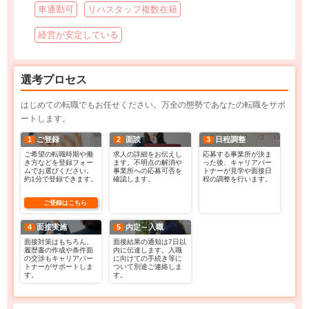
車通勤可
リハスタッフ複数在籍
経営が安定している
選考プロセス
はじめての転職でもお任せください。万全の態勢であなたの転職をサポ
ートします。
1
ご登録
2
面談
3
日程調整
ご希望の転職時期や働
求人の詳細をお伝えし
応募する事業所が決ま
き方などを登録フォー
ます。不明点の解消や
った後、キャリアパー
ムでお選びください。
事業所への応募可否を
トナーが見学や面接日
約1分で登録できます。
確認します。
程の調整を行います。
ご登録はこちら
4
面接実施
5
内定～入職
面接対策はもちろん、
面接結果の通知は7日以
履歴書の作成や条件面
内に伝達します。入職
の交渉もキャリアパー
に向けての手続き等に
トナーがサポートしま
ついて別途ご連絡しま
す。
す。