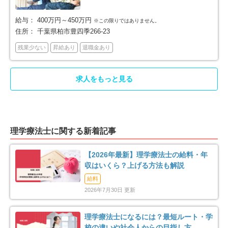
袖ケ浦市
八街市
11
17
給与：
400万円～450万円
※この限りではありません。
印西市
白井市
23
16
住所：
千葉県柏市豊四季266-23
残業少ない
昇給あり
退職金あり
富里市
南房総市
12
6
匝瑳市
香取市
4
16
求人をもっと見る
山武市
いすみ市
15
14
印旛郡酒々井町
印旛郡栄町
4
3
理学療法士に関する新着記事
香取郡東庄町
大網白里市
5
15
【2026年最新】理学療法士の給料・年
収はいくら？上げる方法も解説
山武郡九十九里町
山武郡横芝光町
2
2
給料
2026年7月30日 更新
長生郡一宮町
長生郡睦沢町
1
2
理学療法士になるには？最短ルート・学
長生郡長生村
長生郡白子町
校の違いや社会人からの目指し方
3
2