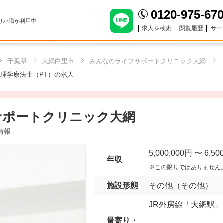
0120-975-67
のリハ職が利用中-
求人を検索
閲覧履歴
サー
千葉県
大網白里市
みんなのライフサポートクリニック大網
理学療法士（PT）の求人
サポートクリニック大網
情報-
5,000,000円 〜 6,50
年収
※この限りではありません
施設形態
その他（その他）
JR外房線「大網駅」
最寄り・