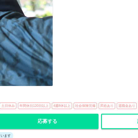
土日休み
年間休日120日以上
4週8休以上
社会保険完備
昇給あり
退職金あり
応募する
ています