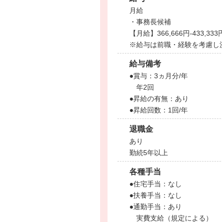
月給
・事務長候補
【月給】366,666円-433,333
※給与は前職・経験を考慮し
給与備考
●賞与：3ヵ月分/年
年2回
●昇給の有無：あり
●昇給回数：1回/年
退職金
あり
勤続5年以上
各種手当
●住宅手当：なし
●扶養手当：なし
●通勤手当：あり
実費支給（規定による）