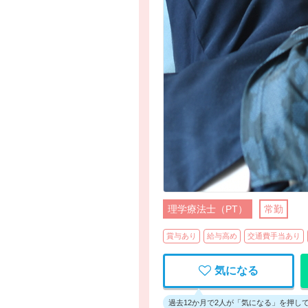
理学療法士（PT）
常勤
賞与あり
給与高め
交通費手当あり
気になる
過去12か月で2人が「気になる」を押し