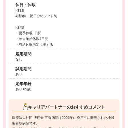
休日・休暇
[休日]
4週8休＋祝日分のシフト制
[休暇]
・夏季休暇3日間
・年末年始休暇4日間
・有給休暇法定に準ずる
雇用期間
なし
試用期間
あり
定年年齢
あり 65歳
キャリアパートナーのおすすめコメント
医療法人社団 博翔会 五香病院は2006年に松戸市に開設された地域
密着型病院です。