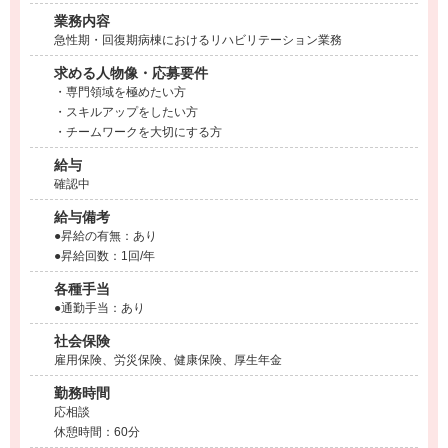
業務内容
急性期・回復期病棟におけるリハビリテーション業務
求める人物像・応募要件
・専門領域を極めたい方
・スキルアップをしたい方
・チームワークを大切にする方
給与
確認中
給与備考
●昇給の有無：あり
●昇給回数：1回/年
各種手当
●通勤手当：あり
社会保険
雇用保険、労災保険、健康保険、厚生年金
勤務時間
応相談
休憩時間：60分