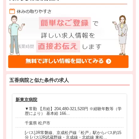
五香病院と
似た条件
の求人
新東京病院
松
▼常勤 【月給】204,480-321,520円 ※経験年数等（学
歴により） 基本給 166...
千葉県 松戸市
[バス]JR常磐線、京成松戸線「松戸」駅からバス約15
分 [バス]JR武蔵野線・京成線・北総線 東松...