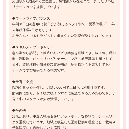
元山駅から徒歩8分に位置し、急性期から在宅まで一貫したリハビ
リテーションを提供しています
◆ワークライフバランス
年間休日は4週8休に祝日分が加わるシフト制で、夏季休暇3日、年
末年始休暇4日があります。
お子さんのいるセラピストも働きやすい環境が整えられています。
◆スキルアップ・キャリア
急性期から訪問まで幅広いリハビリ業務を経験でき、脳血管、運動
器、呼吸器、がんのリハビリテーション料の施設基準を満たしてい
ます。資格取得や研修参加費用補助、症例検討会も充実しており、
チームで学び成長できる環境です。
◆子育て支援
院内保育室を完備し、月額6,000円で土日祝も利用可能です。
病院内にあり、お子様の様子をすぐに確認できるため安心でき、子
育て中のスタッフが多数活躍しています。
◆その他
活気があり、中途入職者も多いアットホームな職場で、チームワー
クを重視しています。地域に根差した医療提供を理念とし、救急や
予防医療にも貢献している病院です。