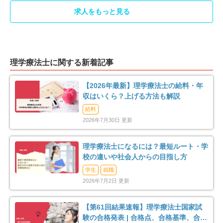
求人をもっと見る
香取郡東庄町
大網白里市
5
15
山武郡九十九里町
山武郡横芝光町
2
2
理学療法士に関する新着記事
長生郡一宮町
長生郡睦沢町
1
2
【2026年最新】理学療法士の給料・年
長生郡長生村
長生郡白子町
3
2
収はいくら？上げる方法も解説
給料
長生郡長柄町
長生郡長南町
2
1
2026年7月30日 更新
夷隅郡大多喜町
安房郡鋸南町
3
1
理学療法士になるには？最短ルート・学
校の違いや社会人からの目指し方
学生
就職
2026年7月2日 更新
【第61回結果速報】理学療法士国家試
験の合格発表 | 合格点、合格基準、合格