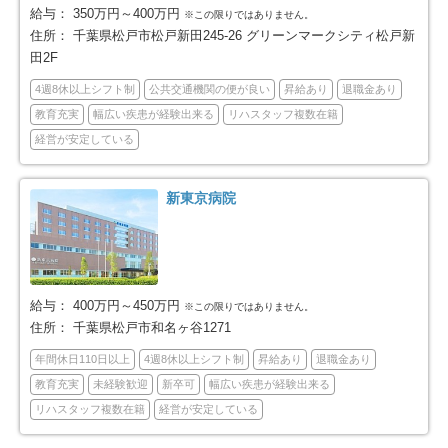
給与：
350万円～400万円
※この限りではありません。
住所：
千葉県松戸市松戸新田245-26 グリーンマークシティ松戸新
鴨川市
鎌ケ谷市
12
47
田2F
4週8休以上シフト制
公共交通機関の便が良い
昇給あり
退職金あり
君津市
富津市
2
6
教育充実
幅広い疾患が経験出来る
リハスタッフ複数在籍
経営が安定している
浦安市
四街道市
46
35
袖ケ浦市
八街市
11
17
新東京病院
印西市
白井市
23
16
富里市
南房総市
12
6
給与：
400万円～450万円
※この限りではありません。
住所：
千葉県松戸市和名ヶ谷1271
匝瑳市
香取市
4
16
年間休日110日以上
4週8休以上シフト制
昇給あり
退職金あり
教育充実
未経験歓迎
新卒可
幅広い疾患が経験出来る
山武市
いすみ市
15
14
リハスタッフ複数在籍
経営が安定している
印旛郡酒々井町
印旛郡栄町
4
3