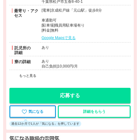
千葉県松戸市五香8-40-1
[電車]京成松戸線「元山駅」徒歩8分
最寄り・アク
セス
車通勤可
[駐車場]職員用駐車場有り
[料金]無料
Google Mapsで見る
あり
託児所の
詳細
あり
寮の詳細
自己負担]10,000円/月
もっと見る
応募する
気になる
詳細をもらう
過去12か月で1人が「気になる」を押しています