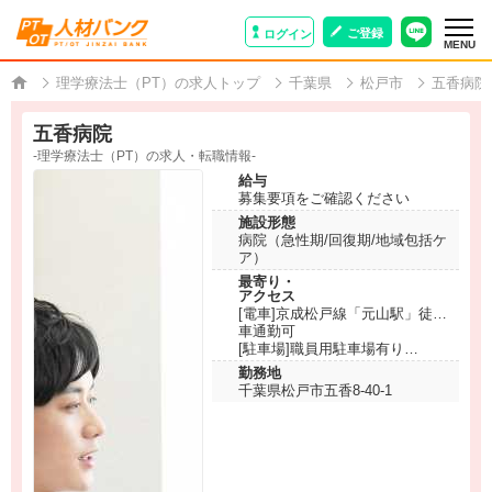
ご登録
ログイン
MENU
理学療法士（PT）の求人トップ
千葉県
松戸市
五香病院
五香病院
-理学療法士（PT）の求人・転職情報-
給与
募集要項をご確認ください
施設形態
病院（急性期/回復期/地域包括ケ
ア）
最寄り・
アクセス
[電車]京成松戸線「元山駅」徒歩8
分
車通勤可
[駐車場]職員用駐車場有り
[料金]無料
勤務地
千葉県松戸市五香8-40-1