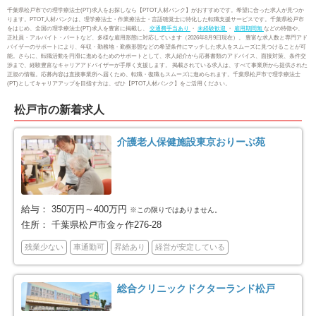
千葉県松戸市での理学療法士(PT)求人をお探しなら【PTOT人材バンク】がおすすめです。希望に合った求人が見つか
ります。PTOT人材バンクは、理学療法士・作業療法士・言語聴覚士に特化した転職支援サービスです。千葉県松戸市
をはじめ、全国の理学療法士(PT)求人を豊富に掲載し、
交通費手当あり
・
未経験歓迎
・
雇用期間無
などの特徴や、
市川市
船橋市
88
176
正社員・アルバイト・パートなど、多様な雇用形態に対応しています（2026年8月9日現在）。 豊富な求人数と専門アド
バイザーのサポートにより、年収・勤務地・勤務形態などの希望条件にマッチした求人をスムーズに見つけることが可
能。さらに、転職活動を円滑に進めるためのサポートとして、求人紹介から応募書類のアドバイス、面接対策、条件交
渉まで、経験豊富なキャリアアドバイザーが手厚く支援します。 掲載されている求人は、すべて事業所から提供された
館山市
木更津市
14
20
正規の情報。応募内容は直接事業所へ届くため、転職・復職もスムーズに進められます。千葉県松戸市で理学療法士
(PT)としてキャリアアップを目指す方は、ぜひ【PTOT人材バンク】をご活用ください。
松戸市
野田市
136
46
松戸市の新着求人
茂原市
成田市
22
15
介護老人保健施設東京おりーぶ苑
佐倉市
東金市
49
6
旭市
習志野市
給与：
350万円～400万円
9
47
※この限りではありません。
住所：
千葉県松戸市金ヶ作276-28
柏市
勝浦市
122
1
残業少ない
車通勤可
昇給あり
経営が安定している
市原市
流山市
51
46
総合クリニックドクターランド松戸
八千代市
我孫子市
54
23