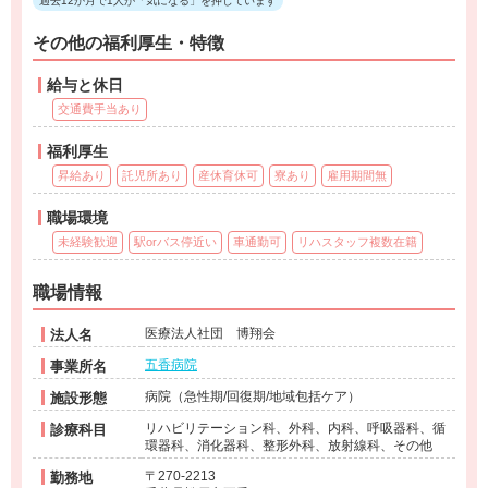
過去12か月で1人が「気になる」を押しています
その他の福利厚生・特徴
給与と休日
交通費手当あり
福利厚生
昇給あり
託児所あり
産休育休可
寮あり
雇用期間無
職場環境
未経験歓迎
駅orバス停近い
車通勤可
リハスタッフ複数在籍
職場情報
医療法人社団 博翔会
法人名
五香病院
事業所名
病院（急性期/回復期/地域包括ケア）
施設形態
リハビリテーション科、外科、内科、呼吸器科、循
診療科目
環器科、消化器科、整形外科、放射線科、その他
〒270-2213
勤務地