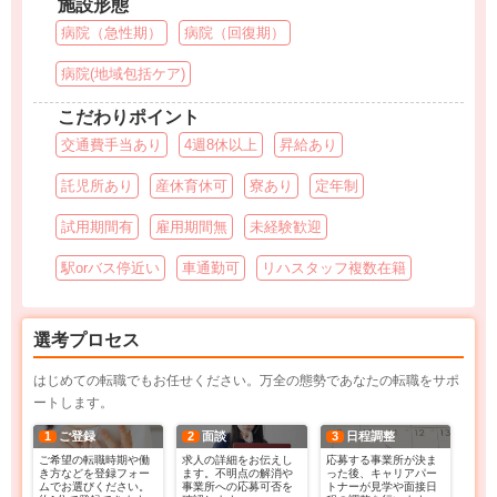
施設形態
病院（急性期）
病院（回復期）
病院(地域包括ケア)
こだわりポイント
交通費手当あり
4週8休以上
昇給あり
託児所あり
産休育休可
寮あり
定年制
試用期間有
雇用期間無
未経験歓迎
駅orバス停近い
車通勤可
リハスタッフ複数在籍
選考プロセス
はじめての転職でもお任せください。万全の態勢であなたの転職をサポ
ートします。
1
ご登録
2
面談
3
日程調整
ご希望の転職時期や働
求人の詳細をお伝えし
応募する事業所が決ま
き方などを登録フォー
ます。不明点の解消や
った後、キャリアパー
ムでお選びください。
事業所への応募可否を
トナーが見学や面接日