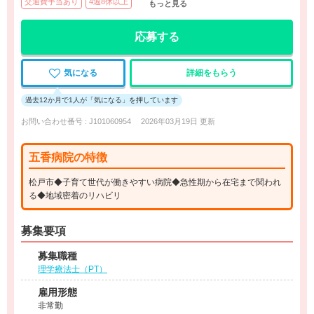
交通費手当あり
4週8休以上
もっと見る
応募する
気になる
詳細をもらう
過去12か月で1人が「気になる」を押しています
お問い合わせ番号 : J101060954
2026年03月19日 更新
五香病院の特徴
松戸市◆子育て世代が働きやすい病院◆急性期から在宅まで関われ
る◆地域密着のリハビリ
募集要項
募集職種
理学療法士（PT）
雇用形態
非常勤