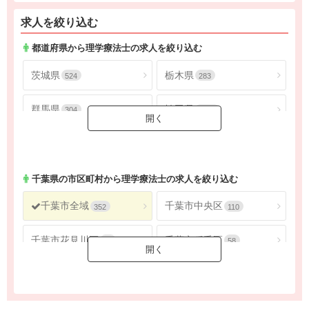
求人を絞り込む
都道府県から理学療法士の求人を絞り込む
茨城県
栃木県
524
283
群馬県
埼玉県
304
1805
千葉県
東京都
1624
4565
神奈川県
2686
千葉県
の市区町村から理学療法士の求人を絞り込む
千葉市全域
千葉市中央区
352
110
千葉市花見川区
千葉市稲毛区
56
58
千葉市若葉区
千葉市緑区
40
51
千葉市美浜区
銚子市
37
19