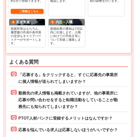
約1分で登録できます。
確認します。
程の調整を行います。
ご登録はこちら
4
面接実施
5
内定～入職
面接対策はもちろん、
面接結果の通知は7日以
履歴書の作成や条件面
内に伝達します。入職
の交渉もキャリアパー
に向けての手続き等に
トナーがサポートしま
ついて別途ご連絡しま
す。
す。
よくある質問
「応募する」をクリックすると、すぐに応募先の事業所
に個人情報が送られてしまいますか？
勤務先の求人情報も掲載されていますが、他の事業所に
応募や問い合わせをすると転職活動をしていることが勤
務先にも知られてしまいますか？
PTOT人材バンクに登録するメリットはなんですか？
応募を悩んでいる求人は応募しないほうがいいですか？