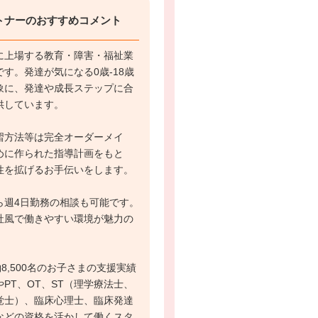
トナーのおすすめコメント
に上場する教育・障害・福祉業
す。発達が気になる0歳-18歳
象に、発達や成長ステップに合
供しています。
習方法等は完全オーダーメイ
めに作られた指導計画をもと
性を拡げるお手伝いをします。
ら週4日勤務の相談も可能です。
社風で働きやすい環境が魅力の
8,500名のお子さまの支援実績
PT、OT、ST（理学療法士、
覚士）、臨床心理士、臨床発達
などの資格を活かして働くスタ