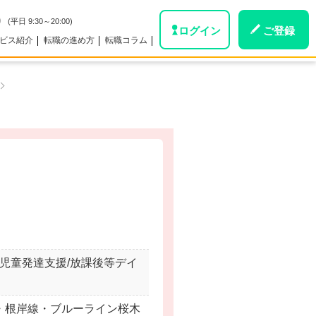
0
(平日 9:30～20:00)
ログイン
ご登録
ビス紹介
転職の進め方
転職コラム
。
/児童発達支援/放課後等デイ
線・根岸線・ブルーライン桜木