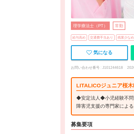
理学療法士（PT）
常勤
給与高め
交通費手当あり
残業少なめ
気になる
お問い合わせ番号 : J101244618
20
LITALICOジュニア
◆安定法人◆小児経験不問
障害児支援の専門家による
募集要項