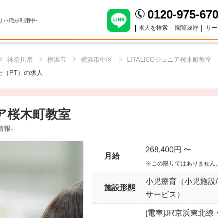
0120-975-67
のリハ職が利用中-
求人を検索
閲覧履歴
サー
神奈川県
横浜市
横浜市中区
LITALICOジュニア桜木町教室
士（PT）の求人
ニア桜木町教室
情報-
268,400円 〜
月給
※この限りではありません
小児療育（小児施設
施設形態
サービス）
[電車]JR京浜東北