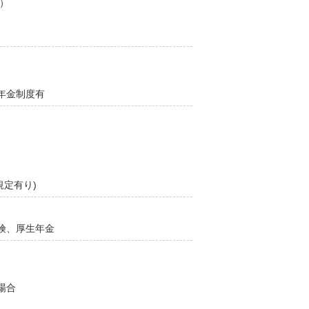
給）
年金制度有
規定有り)
険、厚生年金
場合