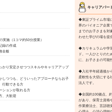
キャリアパー
◆東証プライム市場
界のパイオニア企業で
までのお子さまを対
わせた学びの場を提
の実施（1コマ約50分授業）
記録の作成
◆カリキュラムや学
務全般
ド。一人ひとりのた
に、お子さまの可能
っかり安定させつつスキルやキャリアアップ
◆入社半年経過後か
柔軟性を大切にする
かしつつも、どういったアプローチならお子
法人です。
、行動できる方
ーションが取れる方
◆全国約100拠点、約
方、大歓迎
があり、保育士資格や
作業療法士、言語聴
心理士、公認心理師