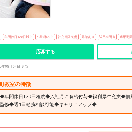
年間休日120日以上
4週8休以上
社会保険完備
昇給あり
試用期間有
雇用期
応募する
26年08月04日 更新
桜木町教室の特徴
◆年間休日120日程度◆入社月に有給付与◆福利厚生充実◆個
監修◆週4日勤務相談可能◆キャリアアップ◆