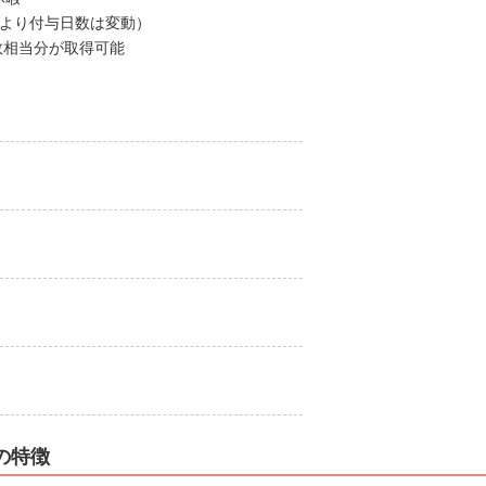
により付与日数は変動）
数相当分が取得可能
の特徴