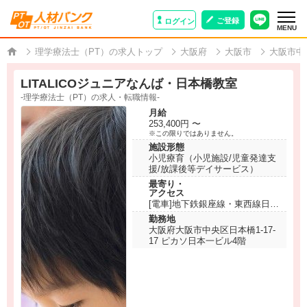
ご登録
ログイン
MENU
理学療法士（PT）の求人トップ
大阪府
大阪市
大阪市中
LITALICOジュニアなんば・日本橋教室
-理学療法士（PT）の求人・転職情報-
月給
253,400円 〜
※この限りではありません。
施設形態
小児療育（小児施設/児童発達支
援/放課後等デイサービス）
最寄り・
アクセス
[電車]地下鉄銀座線・東西線日本
橋駅から徒歩1分
勤務地
大阪府大阪市中央区日本橋1-17-
17 ピカソ日本一ビル4階