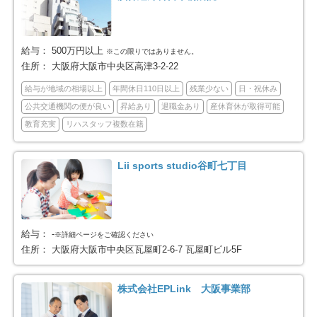
大阪市住吉区
大阪市東住吉区
61
62
給与：
500万円以上
※この限りではありません。
大阪市西成区
大阪市淀川区
44
60
住所：
大阪府大阪市中央区高津3-2-22
給与が地域の相場以上
年間休日110日以上
残業少ない
日・祝休み
大阪市鶴見区
大阪市住之江区
41
41
公共交通機関の便が良い
昇給あり
退職金あり
産休育休が取得可能
教育充実
リハスタッフ複数在籍
大阪市平野区
大阪市北区
58
80
Lii sports studio谷町七丁目
大阪市中央区
堺市全域
57
229
堺市堺区
堺市中区
52
42
給与：
-
※詳細ページをご確認ください
堺市東区
堺市西区
22
36
住所：
大阪府大阪市中央区瓦屋町2-6-7 瓦屋町ビル5F
堺市南区
堺市北区
22
39
株式会社EPLink 大阪事業部
堺市美原区
岸和田市
16
51