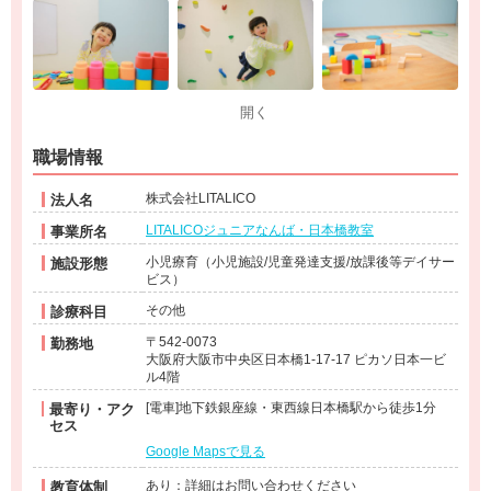
開く
職場情報
株式会社LITALICO
法人名
LITALICOジュニアなんば・日本橋教室
事業所名
小児療育（小児施設/児童発達支援/放課後等デイサー
施設形態
ビス）
その他
診療科目
〒542-0073
勤務地
大阪府大阪市中央区日本橋1-17-17 ピカソ日本一ビ
ル4階
[電車]地下鉄銀座線・東西線日本橋駅から徒歩1分
最寄り・アク
セス
Google Mapsで見る
あり：詳細はお問い合わせください
教育体制