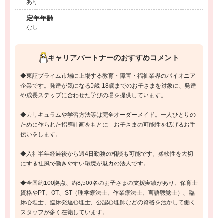
あり
定年年齢
なし
キャリアパートナーのおすすめコメント
◆東証プライム市場に上場する教育・障害・福祉業界のパイオニア
企業です。発達が気になる0歳-18歳までのお子さまを対象に、発達
や成長ステップに合わせた学びの場を提供しています。
◆カリキュラムや学習方法等は完全オーダーメイド。一人ひとりの
ために作られた指導計画をもとに、お子さまの可能性を拡げるお手
伝いをします。
◆入社半年経過後から週4日勤務の相談も可能です。柔軟性を大切
にする社風で働きやすい環境が魅力の法人です。
◆全国約100拠点、約8,500名のお子さまの支援実績があり、保育士
資格やPT、OT、ST（理学療法士、作業療法士、言語聴覚士）、臨
床心理士、臨床発達心理士、公認心理師などの資格を活かして働く
スタッフが多く在籍しています。