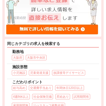
同じカテゴリの求人を検索する
勤務地
大阪府
大阪市中央区
施設形態
小児施設
児童発達支援
放課後等デイサービス
こだわりポイント
給与高め
交通費手当あり
年間休日120日以上
4週8休以上
社会保険完備
昇給あり
試用期間有
雇用期間無
リハスタッフ複数在籍