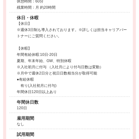
休憩時間：60分
残業時間：月 約20時間
休日・休暇
【休日】
※週休3日制も導入されております。※詳しくは担当キャリアパー
トナーにご質問ください。
【休暇】
年間有給休暇:10日-20日
夏期、年末年始、GW、特別休暇
※入社初月に付与 （入社月により付与日数は変動）
※月中で週休2日分と祝日日数相当分が取得可能
●有給休暇
有り(入社初月に付与)
年間休日120日以上あり
年間休日数
120日
雇用期間
なし
試用期間