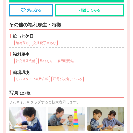
気になる
相談してみる
その他の福利厚生・特徴
給与と休日
給与高め
交通費手当あり
福利厚生
社会保険完備
昇給あり
雇用期間無
職場環境
リハスタッフ複数在籍
経営が安定している
写真
(全8枚)
サムネイルをタップすると拡大表示します。