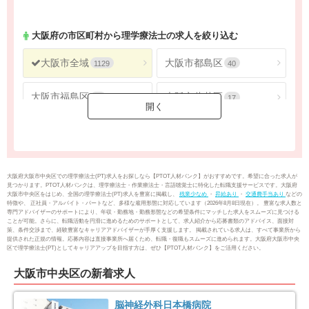
316
146
大阪府
の市区町村から理学療法士の求人を絞り込む
大阪市全域
大阪市都島区
1129
40
大阪市福島区
大阪市此花区
38
17
大阪市西区
大阪市港区
34
29
大阪市大正区
大阪市天王寺区
31
39
大阪府大阪市中央区での理学療法士(PT)求人をお探しなら【PTOT人材バンク】がおすすめです。希望に合った求人が
見つかります。PTOT人材バンクは、理学療法士・作業療法士・言語聴覚士に特化した転職支援サービスです。大阪府
大阪市中央区をはじめ、全国の理学療法士(PT)求人を豊富に掲載し、
残業少なめ
・
昇給あり
・
交通費手当あり
などの
大阪市浪速区
大阪市西淀川区
35
37
特徴や、 正社員・アルバイト・パートなど、多様な雇用形態に対応しています（2026年8月8日現在）。 豊富な求人数と
専門アドバイザーのサポートにより、年収・勤務地・勤務形態などの希望条件にマッチした求人をスムーズに見つける
ことが可能。さらに、転職活動を円滑に進めるためのサポートとして、求人紹介から応募書類のアドバイス、面接対
策、条件交渉まで、経験豊富なキャリアアドバイザーが手厚く支援します。 掲載されている求人は、すべて事業所から
大阪市東淀川区
大阪市東成区
67
52
提供された正規の情報。応募内容は直接事業所へ届くため、転職・復職もスムーズに進められます。大阪府大阪市中央
区で理学療法士(PT)としてキャリアアップを目指す方は、ぜひ【PTOT人材バンク】をご活用ください。
大阪市生野区
大阪市旭区
66
37
大阪市中央区の新着求人
大阪市城東区
大阪市阿倍野区
55
48
脳神経外科日本橋病院