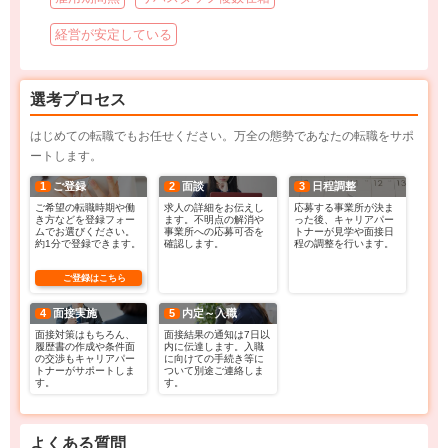
経営が安定している
選考プロセス
はじめての転職でもお任せください。万全の態勢であなたの転職をサポ
ートします。
1
ご登録
2
面談
3
日程調整
ご希望の転職時期や働
求人の詳細をお伝えし
応募する事業所が決ま
き方などを登録フォー
ます。不明点の解消や
った後、キャリアパー
ムでお選びください。
事業所への応募可否を
トナーが見学や面接日
約1分で登録できます。
確認します。
程の調整を行います。
ご登録はこちら
4
面接実施
5
内定～入職
面接対策はもちろん、
面接結果の通知は7日以
履歴書の作成や条件面
内に伝達します。入職
の交渉もキャリアパー
に向けての手続き等に
トナーがサポートしま
ついて別途ご連絡しま
す。
す。
よくある質問