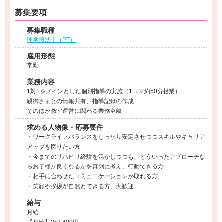
募集要項
募集職種
理学療法士（PT）
雇用形態
常勤
業務内容
1対1をメインとした個別指導の実施（1コマ約50分授業）
親御さまとの情報共有、指導記録の作成
そのほか教室運営に関わる業務全般
求める人物像・応募要件
・ワークライフバランスをしっかり安定させつつスキルやキャリア
アップを図りたい方
・今までのリハビリ経験を活かしつつも、どういったアプローチな
らお子様が良くなるかを真剣に考え、行動できる方
・相手に合わせたコミュニケーションが取れる方
・笑顔や挨拶が自然とできる方、大歓迎
給与
月給