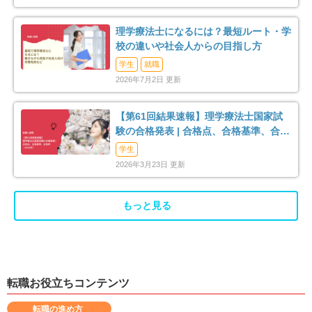
柏原市
羽曳野市
9
27
理学療法士になるには？最短ルート・学
校の違いや社会人からの目指し方
門真市
摂津市
69
44
学生
就職
2026年7月2日 更新
高石市
藤井寺市
12
27
【第61回結果速報】理学療法士国家試
東大阪市
泉南市
184
10
験の合格発表 | 合格点、合格基準、合格
率（2026年）
学生
四條畷市
交野市
12
32
2026年3月23日 更新
大阪狭山市
阪南市
29
10
もっと見る
三島郡島本町
豊能郡豊能町
6
5
豊能郡能勢町
泉北郡忠岡町
1
10
転職お役立ちコンテンツ
泉南郡熊取町
泉南郡岬町
10
3
転職の進め方