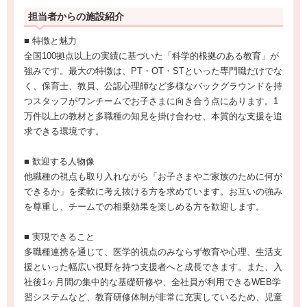
担当者からの施設紹介
■ 特徴と魅力
全国100拠点以上の実績に基づいた「科学的根拠のある教育」が
強みです。最大の特徴は、PT・OT・STといった専門職だけでな
く、保育士、教員、公認心理師など多様なバックグラウンドを持
つスタッフがワンチームでお子さまに向き合う点にあります。1
万件以上の教材と多職種の知見を掛け合わせ、本質的な支援を追
求できる環境です。
■ 歓迎する人物像
他職種の視点も取り入れながら「お子さまやご家族のために何が
できるか」を柔軟に考え抜ける方を求めています。お互いの強み
を尊重し、チームでの相乗効果を楽しめる方を歓迎します。
■ 実現できること
多職種連携を通じて、医学的視点のみならず教育や心理、生活支
援といった幅広い視野を持つ支援者へと成長できます。また、入
社後1ヶ月間の集中的な基礎研修や、全社員が利用できるWEB学
習システムなど、教育研修体制が非常に充実しているため、児童