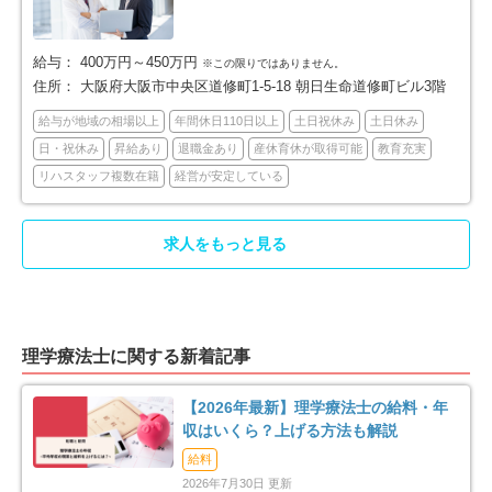
豊中市
池田市
180
42
給与：
400万円～450万円
※この限りではありません。
住所：
大阪府大阪市中央区道修町1-5-18 朝日生命道修町ビル3階
吹田市
泉大津市
141
15
給与が地域の相場以上
年間休日110日以上
土日祝休み
土日休み
高槻市
貝塚市
91
20
日・祝休み
昇給あり
退職金あり
産休育休が取得可能
教育充実
リハスタッフ複数在籍
経営が安定している
守口市
枚方市
60
108
求人をもっと見る
茨木市
八尾市
130
87
泉佐野市
富田林市
19
60
理学療法士に関する新着記事
寝屋川市
河内長野市
71
28
【2026年最新】理学療法士の給料・年
松原市
大東市
27
33
収はいくら？上げる方法も解説
給料
和泉市
箕面市
35
66
2026年7月30日 更新