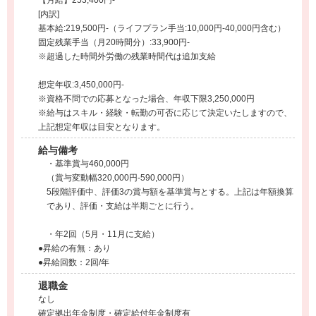
【月給】253,400円-
[内訳]
基本給:219,500円-（ライフプラン手当:10,000円-40,000円含む）
固定残業手当（月20時間分）:33,900円-
※超過した時間外労働の残業時間代は追加支給
想定年収:3,450,000円-
※資格不問での応募となった場合、年収下限3,250,000円
※給与はスキル・経験・転勤の可否に応じて決定いたしますので、
上記想定年収は目安となります。
給与備考
・基準賞与460,000円
（賞与変動幅320,000円-590,000円）
5段階評価中、評価3の賞与額を基準賞与とする。上記は年額換算
であり、評価・支給は半期ごとに行う。
・年2回（5月・11月に支給）
●昇給の有無：あり
●昇給回数：2回/年
退職金
なし
確定拠出年金制度・確定給付年金制度有