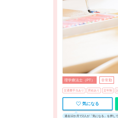
理学療法士（PT）
非常勤
交通費手当あり
昇給あり
定年制
気になる
過去12か月で2人が「気になる」を押し