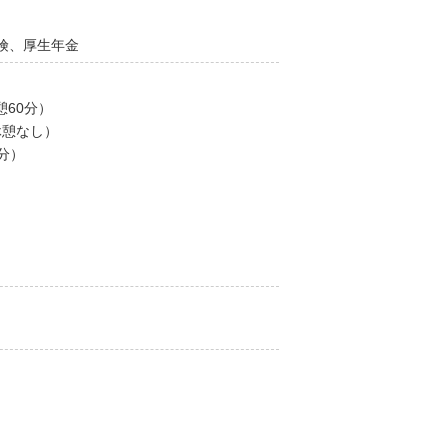
険、厚生年金
休憩60分）
（休憩なし）
0分）