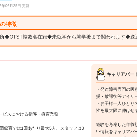
26年06月25日 更新
場の特徴
所◆OTST複数名在籍◆未就学から就学後まで関われます◆送
キャリアパー
・発達障害専門の医
援・放課後等デイサ
・お子様一人ひとり
性を最大限に伸ばせ
ービスにおける指導・療育業務
経験を考慮した年収
団療育では1回あたり最大5人、スタッフは3
い情報をキャリアパ