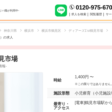
0120-975-67
のリハ職が利用中-
求人を検索
閲覧履歴
サー
神奈川県
横浜市
横浜市鶴見区
ディアーズ1’st鶴見市場
T）の求人
鶴見市場
情報-
1,400円 〜
時給
※この限りではありません
施設形態
小児療育（小児施設
[電車]鶴見市場駅か
最寄り・
アクセス