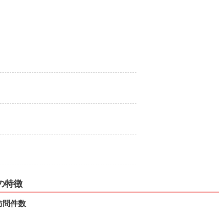
の特徴
訪問件数