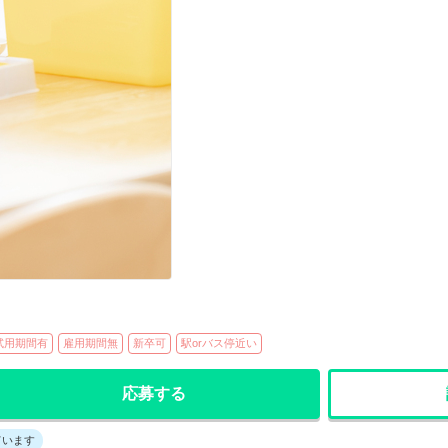
試用期間有
雇用期間無
新卒可
駅orバス停近い
応募する
ています