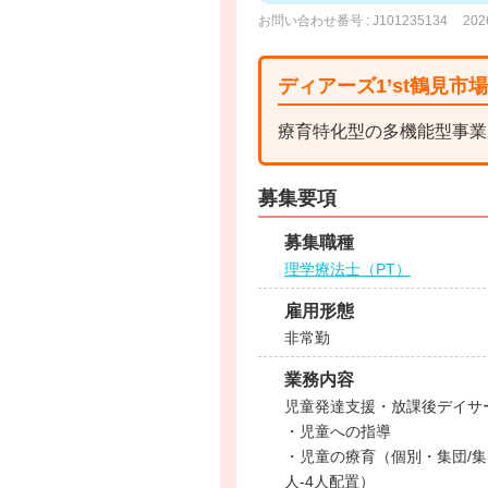
お問い合わせ番号 : J101235134
20
ディアーズ1’st鶴見市
療育特化型の多機能型事業
募集要項
募集職種
理学療法士（PT）
雇用形態
非常勤
業務内容
児童発達支援・放課後デイサ
・児童への指導
・児童の療育（個別・集団/集
人-4人配置）