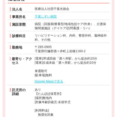
医療法人社団千葉光徳会
法人名
千葉しすい病院
事業所名
病院（回復期/療養型/地域包括ケア/外来）、介護保
施設形態
険関連施設（デイケア/訪問看護・リハ）
リハビリテーション科、内科、整形外科、脳神経外
診療科目
科、その他
〒285-0905
勤務地
千葉県印旛郡酒々井町上岩橋1160-2
[電車]JR成田線「酒々井駅」から徒歩約10分
最寄り・アク
セス
[電車]京成本線「酒々井駅」から徒歩約10分
車通勤可
[駐車場]無料
Google Mapsで見る
あり
託児所の
詳細
【たんぽぽ保育所】
[場所]敷地内
[対象年齢]0歳児-未就学児
[利用料金]
無償化対象