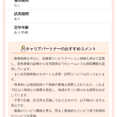
雇用期間
なし
試用期間
あり
定年年齢
あり 65歳
キャリアパートナーのおすすめコメント
・療養病棟を中心に、回復期リハビリテーション病棟も併せて設置
し、急性期後の診療から在宅復帰までのシームレスな病院機能を提
供しています。
・また在宅復帰後のサポートも充実・訪問リハビリも行っておりま
す。
・将来的には地域包括ケア病棟の整備も視野に入れており、これま
で以上に地域との連携を強化し、地域の方々に頼られる病院をめざ
しています。
・子育て応援。託児所を完備しておりますので、お子様がいる方も
安心です。
・最新のリハビリ機器を導入。明るく開放的なリハビリ室で効率的
なリハビリを実施。