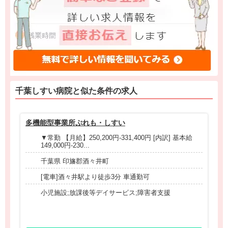
千葉しすい病院と
似た条件
の求人
多機能型事業所ぷれも・しすい
タ
▼常勤 【月給】250,200円-331,400円 [内訳] 基本給
149,000円-230...
千葉県 印旛郡酒々井町
[電車]酒々井駅より徒歩3分 車通勤可
小児施設;放課後等デイサービス;障害者支援