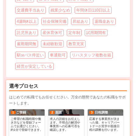
交通費手当あり
残業少なめ
年間休日110日以上
4週8休以上
社会保険完備
昇給あり
退職金あり
託児所あり
産休育休可
定年制
試用期間有
雇用期間無
未経験歓迎
教育充実
駅orバス停近い
車通勤可
リハスタッフ複数在籍
経営が安定している
選考プロセス
はじめての転職でもお任せください。万全の態勢であなたの転職をサポ
ートします。
1
ご登録
2
面談
3
日程調整
ご希望の転職時期や働
求人の詳細をお伝えし
応募する事業所が決ま
き方などを登録フォー
ます。不明点の解消や
った後、キャリアパー
ムでお選びください。
事業所への応募可否を
トナーが見学や面接日
約1分で登録できます。
確認します。
程の調整を行います。