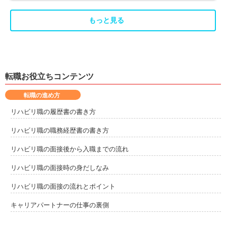
香取郡東庄町
大網白里市
5
15
もっと見る
山武郡九十九里町
山武郡横芝光町
2
2
長生郡一宮町
長生郡睦沢町
1
2
転職お役立ちコンテンツ
長生郡長生村
長生郡白子町
3
2
転職の進め方
長生郡長柄町
長生郡長南町
2
1
リハビリ職の履歴書の書き方
リハビリ職の職務経歴書の書き方
夷隅郡大多喜町
安房郡鋸南町
3
1
リハビリ職の面接後から入職までの流れ
リハビリ職の面接時の身だしなみ
リハビリ職の面接の流れとポイント
キャリアパートナーの仕事の裏側