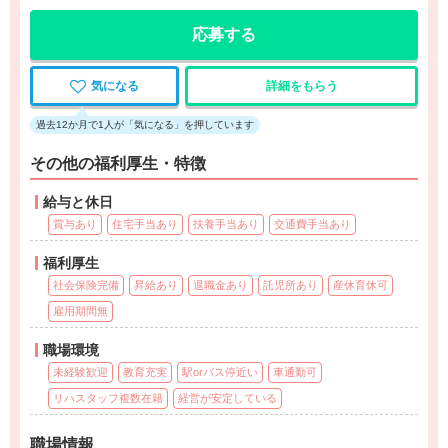
応募する
気になる
詳細をもらう
過去12か月で1人が「気になる」を押しています
その他の福利厚生・特徴
給与と休日
賞与あり
住宅手当あり
扶養手当あり
交通費手当あり
福利厚生
社会保険完備
昇給あり
退職金あり
託児所あり
産休育休可
雇用期間無
職場環境
未経験歓迎
教育充実
駅orバス停近い
車通勤可
リハスタッフ複数在籍
経営が安定している
職場情報