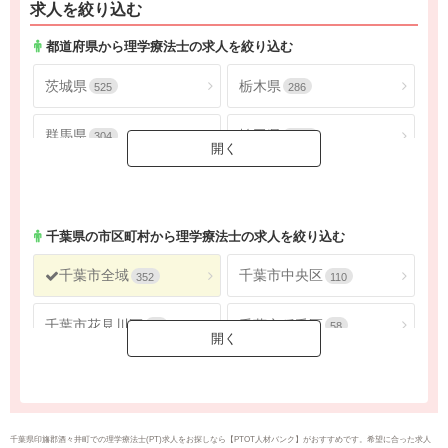
求人を絞り込む
都道府県から理学療法士の求人を絞り込む
茨城県
栃木県
525
286
群馬県
埼玉県
304
1806
千葉県
東京都
1625
4534
神奈川県
2692
千葉県
の市区町村から理学療法士の求人を絞り込む
千葉市全域
千葉市中央区
352
110
千葉市花見川区
千葉市稲毛区
56
58
千葉市若葉区
千葉市緑区
40
51
千葉市美浜区
銚子市
37
19
千葉県印旛郡酒々井町での理学療法士(PT)求人をお探しなら【PTOT人材バンク】がおすすめです。希望に合った求人