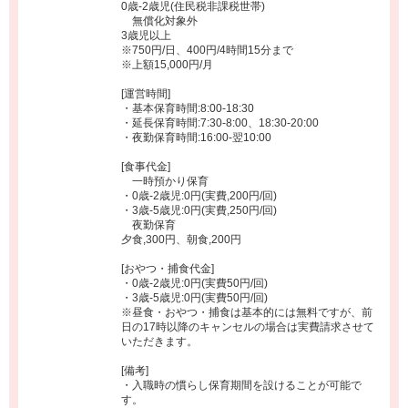
0歳-2歳児(住民税非課税世帯)
無償化対象外
3歳児以上
※750円/日、400円/4時間15分まで
※上額15,000円/月
[運営時間]
・基本保育時間:8:00-18:30
・延長保育時間:7:30-8:00、18:30-20:00
・夜勤保育時間:16:00-翌10:00
[食事代金]
一時預かり保育
・0歳-2歳児:0円(実費,200円/回)
・3歳-5歳児:0円(実費,250円/回)
夜勤保育
夕食,300円、朝食,200円
[おやつ・捕食代金]
・0歳-2歳児:0円(実費50円/回)
・3歳-5歳児:0円(実費50円/回)
※昼食・おやつ・捕食は基本的には無料ですが、前
日の17時以降のキャンセルの場合は実費請求させて
いただきます。
[備考]
・入職時の慣らし保育期間を設けることが可能で
す。