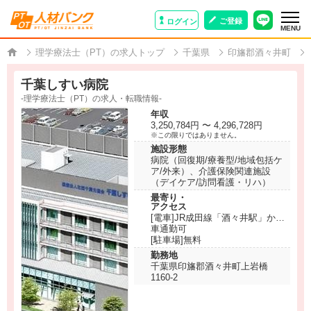
ご登録
ログイン
MENU
理学療法士（PT）の求人トップ
千葉県
印旛郡酒々井町
千葉しすい病院
-理学療法士（PT）の求人・転職情報-
年収
3,250,784円 〜 4,296,728円
※この限りではありません。
施設形態
病院（回復期/療養型/地域包括ケ
ア/外来）、介護保険関連施設
（デイケア/訪問看護・リハ）
最寄り・
アクセス
[電車]JR成田線「酒々井駅」から
徒歩約10分
車通勤可
[電車]京成本線「酒々井駅」から
[駐車場]無料
徒歩約10分
勤務地
千葉県印旛郡酒々井町上岩橋
1160-2