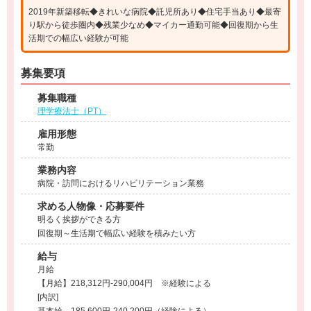
2019年新築移転◆きれいな病院◆託児所あり◆住宅手当あり◆最寄
り駅から徒歩圏内◆残業少なめ◆マイカー通勤可能◆回復期から生
活期での幅広い経験が可能
募集要項
募集職種
理学療法士（PT）
雇用形態
常勤
業務内容
病院・訪問におけるリハビリテーション業務
求める人物像・応募要件
明るく挨拶ができる方
回復期～生活期で幅広い経験を積みたい方
給与
月給
【月給】218,312円-290,004円 ※経験による
[内訳]