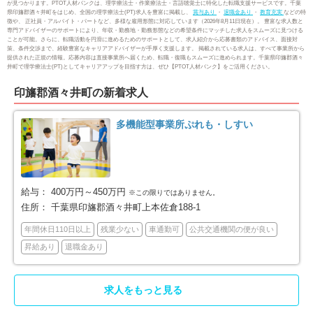
が見つかります。PTOT人材バンクは、理学療法士・作業療法士・言語聴覚士に特化した転職支援サービスです。千葉
県印旛郡酒々井町をはじめ、全国の理学療法士(PT)求人を豊富に掲載し、
賞与あり
・
退職金あり
・
教育充実
などの特
市川市
船橋市
88
175
徴や、 正社員・アルバイト・パートなど、多様な雇用形態に対応しています（2026年8月11日現在）。 豊富な求人数と
専門アドバイザーのサポートにより、年収・勤務地・勤務形態などの希望条件にマッチした求人をスムーズに見つける
ことが可能。さらに、転職活動を円滑に進めるためのサポートとして、求人紹介から応募書類のアドバイス、面接対
策、条件交渉まで、経験豊富なキャリアアドバイザーが手厚く支援します。 掲載されている求人は、すべて事業所から
館山市
木更津市
14
20
提供された正規の情報。応募内容は直接事業所へ届くため、転職・復職もスムーズに進められます。千葉県印旛郡酒々
井町で理学療法士(PT)としてキャリアアップを目指す方は、ぜひ【PTOT人材バンク】をご活用ください。
松戸市
野田市
136
46
印旛郡酒々井町の新着求人
茂原市
成田市
22
15
多機能型事業所ぷれも・しすい
佐倉市
東金市
49
6
旭市
習志野市
9
47
給与：
400万円～450万円
※この限りではありません。
住所：
千葉県印旛郡酒々井町上本佐倉188-1
柏市
勝浦市
122
1
年間休日110日以上
残業少ない
車通勤可
公共交通機関の便が良い
昇給あり
退職金あり
市原市
流山市
51
48
求人をもっと見る
八千代市
我孫子市
54
23