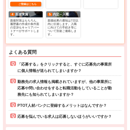
ご登録はこちら
4
面接実施
5
内定～入職
面接対策はもちろん、
面接結果の通知は7日以
履歴書の作成や条件面
内に伝達します。入職
の交渉もキャリアパー
に向けての手続き等に
トナーがサポートしま
ついて別途ご連絡しま
す。
す。
よくある質問
「応募する」をクリックすると、すぐに応募先の事業所
に個人情報が送られてしまいますか？
勤務先の求人情報も掲載されていますが、他の事業所に
応募や問い合わせをすると転職活動をしていることが勤
務先にも知られてしまいますか？
PTOT人材バンクに登録するメリットはなんですか？
応募を悩んでいる求人は応募しないほうがいいですか？