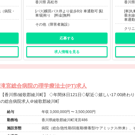
香川県 高松市
香川県
先（病院・
[バス]横田バス停より徒歩8分 車通勤可 [駐
[車]
。
車場]有り [料金]無料
垂水線
車通勤可
その他（障害者施設）
クリニ
応募する
求人情報を見る
滝宮総合病院の理学療法士(PT)求人
【香川県/綾歌郡綾川町】 ◇年間休日121日◇駅近◇嬉しい17:00終わり◇研修制度充実◇この地域で唯一
の総合病院求人＠綾歌郡綾川町
給与
年収 3,000,000円 〜 3,500,000円
勤務地
香川県綾歌郡綾川町滝宮486
施設形態
病院（総合/急性期/回復期/療養型/ケアミックス/外来）