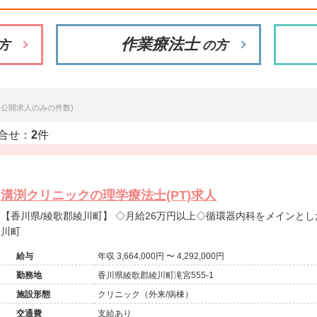
作業療法士
方
の方
※公開求人のみの件数)
合せ：
2
件
溝渕クリニックの理学療法士(PT)求人
【香川県/綾歌郡綾川町】 ◇月給26万円以上◇循環器内科をメインとした有床クリニック求人＠綾歌郡綾
川町
給与
年収 3,664,000円 〜 4,292,000円
勤務地
香川県綾歌郡綾川町滝宮555-1
施設形態
クリニック（外来/病棟）
交通費
支給あり