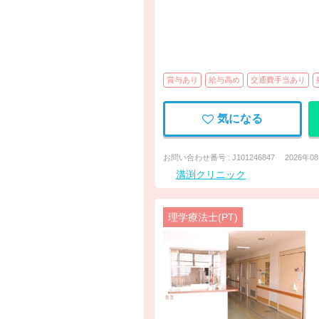
賞与あり
給与高め
交通費手当あり
気になる
お問い合わせ番号 : J101246847
2026年0
溝渕クリニック
理学療法士(PT)