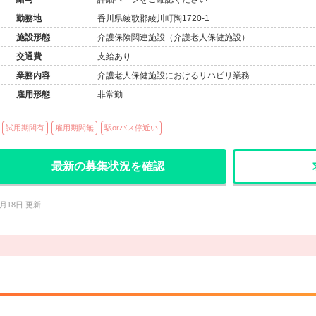
勤務地
香川県綾歌郡綾川町陶1720-1
施設形態
介護保険関連施設（介護老人保健施設）
交通費
支給あり
業務内容
介護老人保健施設におけるリハビリ業務
雇用形態
非常勤
試用期間有
雇用期間無
駅orバス停近い
最新の募集状況を確認
4月18日 更新