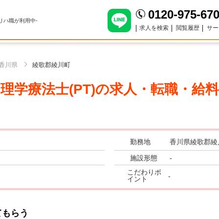
0120-975-67
のリハ職が利用中-
求人を検索
閲覧履歴
サー
香川県
綾歌郡綾川町
学療法士(PT)
の求人・転職・給料
勤務地
香川県綾歌郡綾
施設形態
-
こだわりポ
-
イント
てもらう