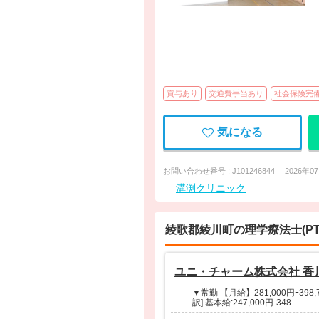
賞与あり
交通費手当あり
社会保険完
気になる
お問い合わせ番号 : J101246844
2026年0
溝渕クリニック
綾歌郡綾川町の理学療法士(P
ユニ・チャーム株式会社 香
▼常勤 【月給】281,000円ｰ398,7
訳] 基本給:247,000円-348...