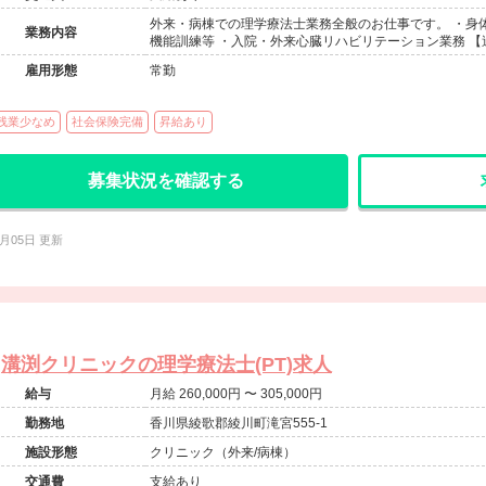
外来・病棟での理学療法士業務全般のお仕事です。 ・身体
業務内容
機能訓練等 ・入院・外来心臓リハビリテーション業務 【
雇用形態
常勤
残業少なめ
社会保険完備
昇給あり
募集状況を確認する
8月05日 更新
溝渕クリニックの理学療法士(PT)求人
給与
月給 260,000円 〜 305,000円
勤務地
香川県綾歌郡綾川町滝宮555-1
施設形態
クリニック（外来/病棟）
交通費
支給あり