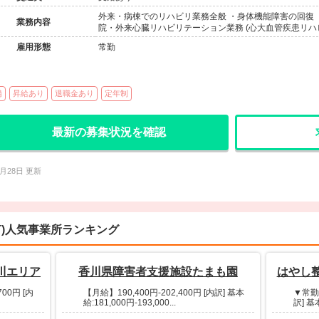
外来・病棟でのリハビリ業務全般 ・身体機能障害の回復 
業務内容
院・外来心臓リハビリテーション業務 (心大血管疾患リハ
雇用形態
常勤
備
昇給あり
退職金あり
定年制
最新の募集状況を確認
7月28日 更新
T)人気事業所ランキング
川エリア
香川県障害者支援施設たまも園
はやし
00円 [内
【月給】190,400円-202,400円 [内訳] 基本
▼常勤 
給:181,000円-193,000...
訳] 基本