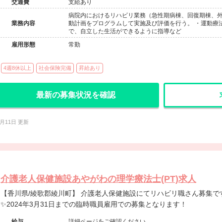
交通費
支給あり
病院内におけるリハビリ業務（急性期病棟、回復期棟、外
業務内容
動計画をプログラムして実施及び評価を行う。 ・運動療
で、自立した生活ができるように指導など
雇用形態
常勤
4週8休以上
社会保険完備
昇給あり
最新の募集状況を確認
1月11日 更新
介護老人保健施設あやがわの理学療法士(PT)求人
【香川県/綾歌郡綾川町】 介護老人保健施設にてリハビリ職さん募集です@綾歌郡 希少な老健求人です
✨2024年3月31日までの臨時職員雇用での募集となります！
給与
詳細ページをご確認ください