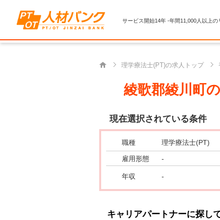
サービス開始14年 -年間11,000人以上
理学療法士(PT)の求人トップ
綾歌郡綾川町の理
現在選択されている条件
職種
理学療法士(PT)
雇用形態
-
年収
-
キャリアパートナーに探し