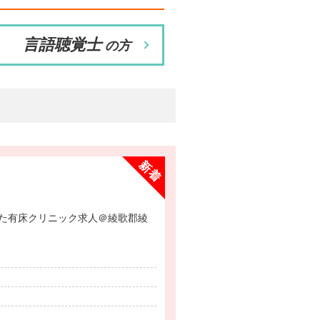
言語聴覚士
の方