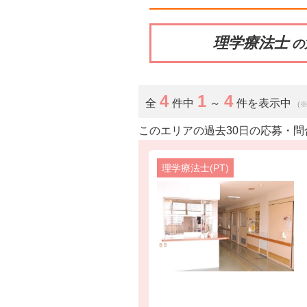
理学療法士
の
4
1
4
全
件中
～
件を表示中
(
このエリアの過去30日の応募・問
理学療法士(PT)