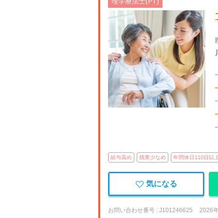
理学療法士(PT)
【香
給与高め
残業少なめ
年間休日110日以
気になる
お問い合わせ番号 : J101246625
2026