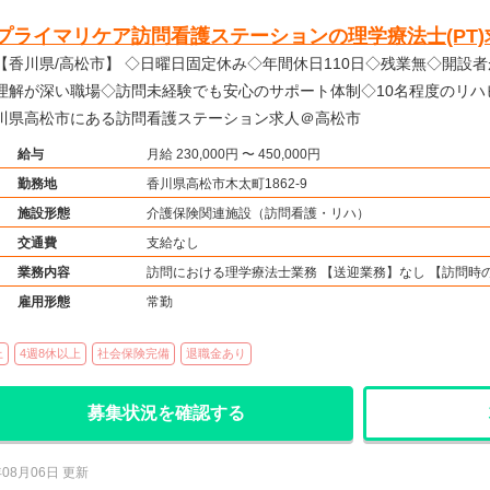
プライマリケア訪問看護ステーションの理学療法士(PT)
川県/高松市】 ◇日曜日固定休み◇年間休日110日◇残業無◇開設者がリハビリ職で現場への
理解が深い職場◇訪問未経験でも安心のサポート体制◇10名程度のリハ
川県高松市にある訪問看護ステーション求人＠高松市
給与
月給 230,000円 〜 450,000円
勤務地
香川県高松市木太町1862-9
施設形態
介護保険関連施設（訪問看護・リハ）
交通費
支給なし
業務内容
訪問における理学療法士業務 【送迎業務】なし 【訪問時
雇用形態
常勤
上
4週8休以上
社会保険完備
退職金あり
募集状況を確認する
年08月06日 更新