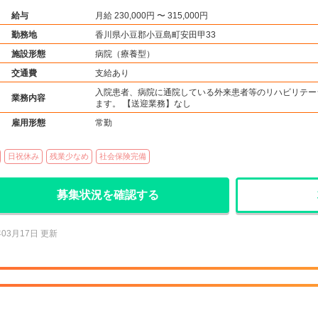
給与
月給 230,000円 〜 315,000円
勤務地
香川県小豆郡小豆島町安田甲33
施設形態
病院（療養型）
交通費
支給あり
入院患者、病院に通院している外来患者等のリハビリテー
業務内容
ます。 【送迎業務】なし
雇用形態
常勤
日祝休み
残業少なめ
社会保険完備
募集状況を確認する
年03月17日 更新