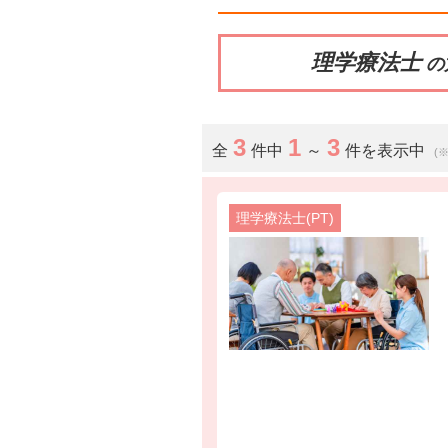
理学療法士
の
3
1
3
全
件中
～
件を表示中
(
理学療法士(PT)