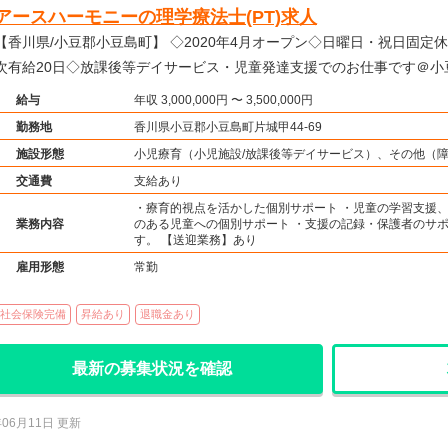
アースハーモニーの理学療法士(PT)求人
香川県/小豆郡小豆島町】 ◇2020年4月オープン◇日曜日・祝日固定休み◇年間休日122日◇年
次有給20日◇放課後等デイサービス・児童発達支援でのお仕事です＠小
給与
年収 3,000,000円 〜 3,500,000円
勤務地
香川県小豆郡小豆島町片城甲44-69
施設形態
小児療育（小児施設/放課後等デイサービス）、その他（
交通費
支給あり
・療育的視点を活かした個別サポート ・児童の学習支援、
業務内容
のある児童への個別サポート ・支援の記録・保護者のサポ
す。 【送迎業務】あり
雇用形態
常勤
社会保険完備
昇給あり
退職金あり
最新の募集状況を確認
年06月11日 更新