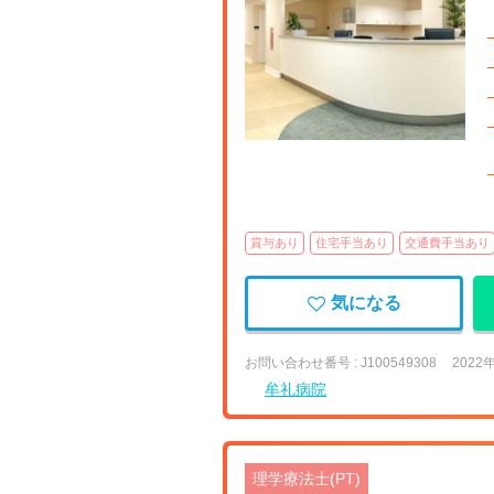
賞与あり
住宅手当あり
交通費手当あり
気になる
お問い合わせ番号 : J100549308
2022
牟礼病院
理学療法士(PT)