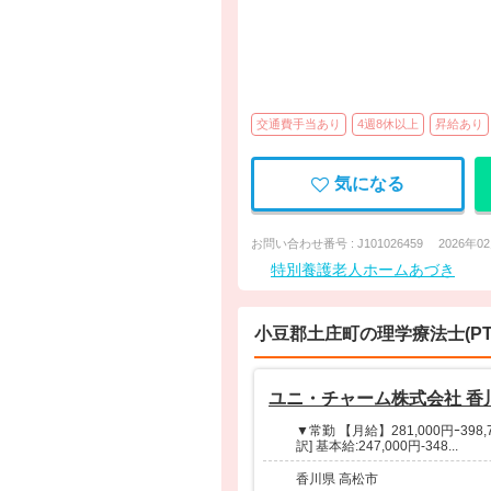
交通費手当あり
4週8休以上
昇給あり
気になる
お問い合わせ番号 : J101026459
2026年0
特別養護老人ホームあづき
小豆郡土庄町の理学療法士(P
ユニ・チャーム株式会社 香
▼常勤 【月給】281,000円ｰ398,7
訳] 基本給:247,000円-348...
香川県 高松市