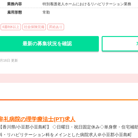
業務内容
特別養護老人ホームにおけるリハビリテーション業務
雇用形態
常勤
4週8休以上
社会保険完備
昇給あり
最新の募集状況を確認
2月16日 更新
牟礼病院の理学療法士(PT)求人
香川県/小豆郡小豆島町】 ◇日曜日・祝日固定休み◇単身寮・住宅補助有◇賞与4.1ヶ月◇外
科・リハビリテーション科をメインとした病院求人＠小豆郡小豆島町