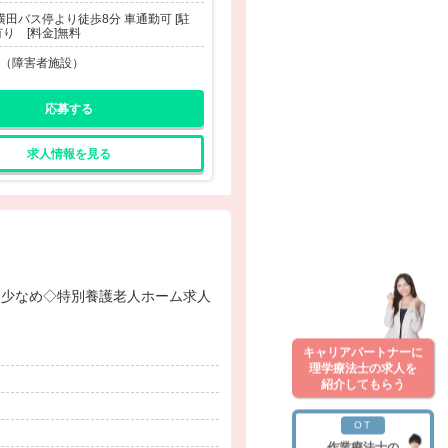
]横田バス停より徒歩8分 車通勤可 [駐
有り [料金]無料
（障害者施設）
応募する
求人情報を見る
キャリアパートナーに
理学療法士の求人を
紹介してもらう
OT
作業療法士の