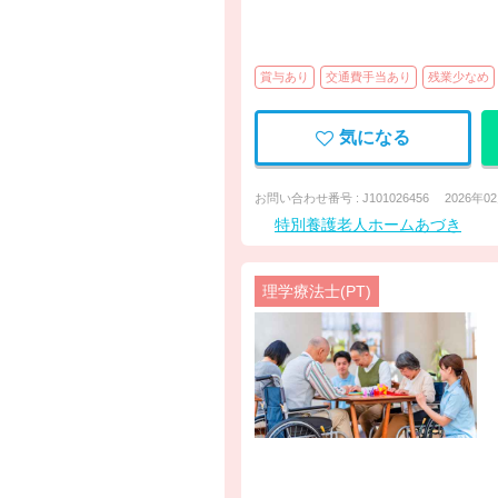
賞与あり
交通費手当あり
残業少なめ
気になる
お問い合わせ番号 : J101026456
2026年0
特別養護老人ホームあづき
理学療法士(PT)