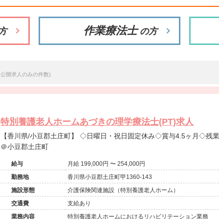
作業療法士
方
の方
※公開求人のみの件数)
特別養護老人ホームあづきの理学療法士(PT)求人
【香川県/小豆郡土庄町】 ◇日曜日・祝日固定休み◇賞与4.5ヶ月◇残業少なめ◇特別養護老人ホーム求人
＠小豆郡土庄町
給与
月給 199,000円 〜 254,000円
勤務地
香川県小豆郡土庄町甲1360-143
施設形態
介護保険関連施設（特別養護老人ホーム）
交通費
支給あり
業務内容
特別養護老人ホームにおけるリハビリテーション業務