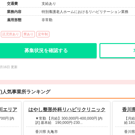
交通費
支給あり
業務内容
特別養護老人ホームにおけるリハビリテーション業務
雇用形態
非常勤
託児所あり
寮あり
定年制
募集状況を確認する
2月16日 更新
T)人気事業所ランキング
川エリア
はやし整形外科リハビリクリニック
香川
00円 [内
▼常勤 【月給】300,000円-400,000円 [内
【月給】
訳] 基本給 190,000円-230...
給:181
香川県 丸亀市
香川県