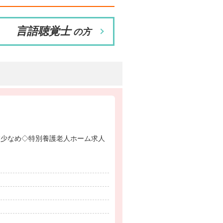
言語聴覚士
の方