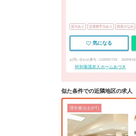
賞与あり
交通費手当あり
残業少なめ
気になる
お問い合わせ番号 : J100557725
2026年0
特別養護老人ホームあづき
似た条件での近隣地区の求人
理学療法士(PT)
【