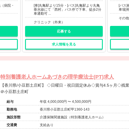
先（病院・
[車]丸亀駅より15分・[バス]丸亀駅より丸亀
[バス
。
垂水線にて「西村」バス停で下車、徒歩2分
車場]
車通勤可 ...
その他
クリニック（外来）
応募する
求人情報を見る
特別養護老人ホームあづきの理学療法士(PT)求人
【香川県/小豆郡土庄町】 ◇日曜日・祝日固定休み◇賞与4.5ヶ月◇残業少なめ◇特別養護老人ホーム求人
＠小豆郡土庄町
給与
年収 4,000,000円 〜 4,500,000円
勤務地
香川県小豆郡土庄町甲1360-143
施設形態
介護保険関連施設（特別養護老人ホーム）
交通費
支給あり