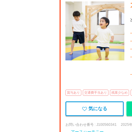
【
賞与あり
交通費手当あり
残業少なめ
気になる
お問い合わせ番号 : J100560341
2025
アースハーモニー