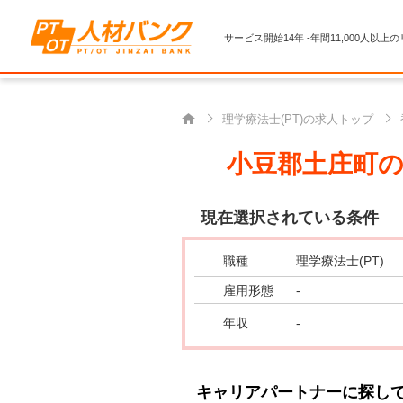
サービス開始14年 -年間11,000人以上
理学療法士(PT)の求人トップ
小豆郡土庄町の理
現在選択されている条件
職種
理学療法士(PT)
雇用形態
-
年収
-
キャリアパートナーに探し