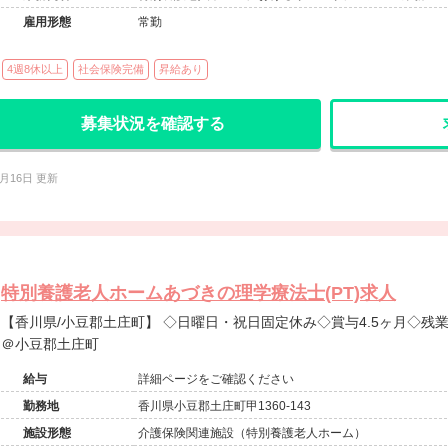
雇用形態
常勤
4週8休以上
社会保険完備
昇給あり
募集状況を確認する
2月16日 更新
特別養護老人ホームあづきの理学療法士(PT)求人
【香川県/小豆郡土庄町】 ◇日曜日・祝日固定休み◇賞与4.5ヶ月◇残業少なめ◇特別養護老人ホーム求人
＠小豆郡土庄町
給与
詳細ページをご確認ください
勤務地
香川県小豆郡土庄町甲1360-143
施設形態
介護保険関連施設（特別養護老人ホーム）