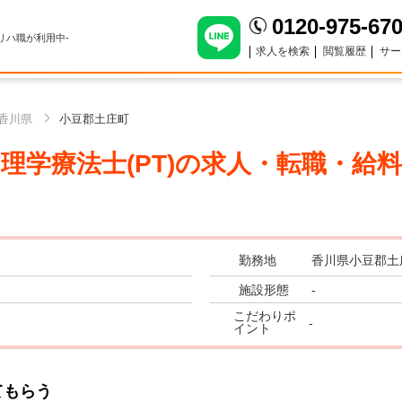
0120-975-67
のリハ職が利用中-
求人を検索
閲覧履歴
サー
香川県
小豆郡土庄町
学療法士(PT)
の求人・転職・給料
勤務地
香川県小豆郡土
施設形態
-
こだわりポ
-
イント
てもらう