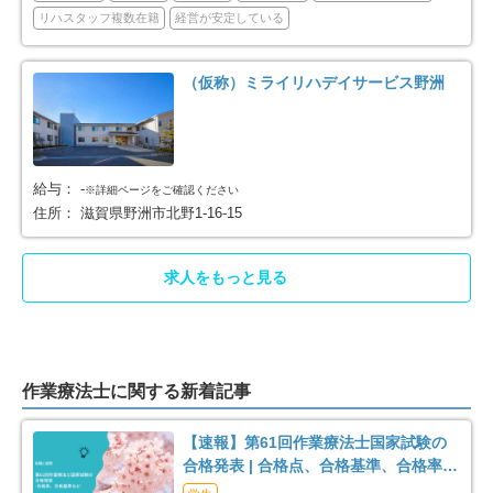
リハスタッフ複数在籍
経営が安定している
（仮称）ミライリハデイサービス野洲
給与：
-
※詳細ページをご確認ください
住所：
滋賀県野洲市北野1-16-15
求人をもっと見る
作業療法士に関する新着記事
【速報】第61回作業療法士国家試験の
合格発表 | 合格点、合格基準、合格率
（2026年）