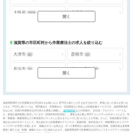
大阪府
兵庫県
2604
1388
奈良県
和歌山県
297
155
滋賀県
の市区町村から作業療法士の求人を絞り込む
大津市
彦根市
80
20
長浜市
近江八幡市
20
18
草津市
守山市
48
23
栗東市
甲賀市
17
8
滋賀県野洲市での作業療法士(OT)求人をお探しなら【PTOT人材バンク】がおすすめです。希望に合った求人が見つか
ります。PTOT人材バンクは、理学療法士・作業療法士・言語聴覚士に特化した転職支援サービスです。滋賀県野洲市
をはじめ、全国の作業療法士(OT)求人を豊富に掲載し、
雇用期間無
などの特徴や、 正社員・アルバイト・パートな
野洲市
湖南市
10
16
ど、多様な雇用形態に対応しています（2026年8月8日現在）。 豊富な求人数と専門アドバイザーのサポートにより、年
収・勤務地・勤務形態などの希望条件にマッチした求人をスムーズに見つけることが可能。さらに、転職活動を円滑に
進めるためのサポートとして、求人紹介から応募書類のアドバイス、面接対策、条件交渉まで、経験豊富なキャリアア
ドバイザーが手厚く支援します。 掲載されている求人は、すべて事業所から提供された正規の情報。応募内容は直接事
高島市
東近江市
10
31
業所へ届くため、転職・復職もスムーズに進められます。滋賀県野洲市で作業療法士(OT)としてキャリアアップを目指