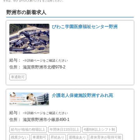
す方は、ぜひ【PTOT人材バンク】をご活用ください。
米原市
蒲生郡日野町
1
1
野洲市の新着求人
びわこ学園医療福祉センター野洲
給与：
-
※詳細ページをご確認ください
住所：
滋賀県野洲市北櫻978-2
車通勤可
介護老人保健施設野洲すみれ苑
給与：
-
※詳細ページをご確認ください
住所：
滋賀県野洲市小篠原490-1
給与が地域の相場以上
年間休日110日以上
4週8休以上シフト制
残業少ない
車通勤可
昇給あり
退職金あり
産休育休が取得可能