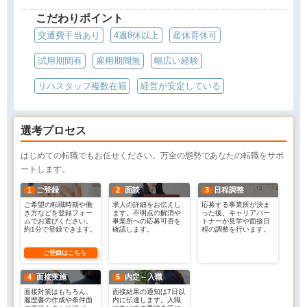
こだわりポイント
交通費手当あり
4週8休以上
産休育休可
試用期間有
雇用期間無
幅広い経験
リハスタッフ複数在籍
経営が安定している
選考プロセス
はじめての転職でもお任せください。万全の態勢であなたの転職をサポ
ートします。
1
ご登録
2
面談
3
日程調整
ご希望の転職時期や働
求人の詳細をお伝えし
応募する事業所が決ま
き方などを登録フォー
ます。不明点の解消や
った後、キャリアパー
ムでお選びください。
事業所への応募可否を
トナーが見学や面接日
約1分で登録できます。
確認します。
程の調整を行います。
ご登録はこちら
4
面接実施
5
内定～入職
面接対策はもちろん、
面接結果の通知は7日以
履歴書の作成や条件面
内に伝達します。入職