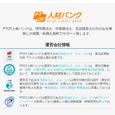
PTOT人材バンクは、理学療法士、作業療法士、言語聴覚士の方のお仕事
探しや就職・転職を無料でサポート致します。
運営会社情報
PTOT人材バンクを運営する
株式会社エス・エム・エス
は、東京証券取
引所 プライム市場上場の企業です。
PTOT人材バンクを運営する
株式会社エス・エム・エス
は、厚生労働省
の
「医療・介護分野における適正な有料職業紹介事業者の認定制度」
に
おいて、第1回の医療分野認定事業者として認定されております。
運営元である
株式会社エス・エム・エス
は厚生労働大臣の認可（厚生労
働大臣許可番号 13-ユ-190019）を受けた会社です。人材紹介の専門性と
倫理の向上を図る
一般社団法人 日本人材紹介事業協会
に所属しておりま
す。
PTOT人材バンクは運営元である
株式会社エス・エム・エス
が
プライバ
シーマーク
を取得しており徹底した個人情報保護・情報管理を行ってお
ります。