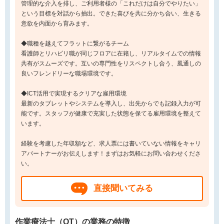
管理的な介入を排し、ご利用者様の「これだけは自分でやりたい」
という目標を対話から抽出。できた喜びを共に分かち合い、生きる
意欲を内面から育みます。
◆職種を越えてフラットに繋がるチーム
看護師とリハビリ職が同じフロアに在籍し、リアルタイムでの情報
共有がスムーズです。互いの専門性をリスペクトし合う、風通しの
良いフレンドリーな職場環境です。
◆ICT活用で実現するクリアな雇用環境
最新のタブレットやシステムを導入し、出先からでも記録入力が可
能です。スタッフが健康で充実した状態を保てる雇用環境を整えて
います。
経験を考慮した年収額など、求人票には書いていない情報をキャリ
アパートナーがお伝えします！まずはお気軽にお問い合わせくださ
い。
直接聞いてみる
作業療法士（OT）の業務の特徴