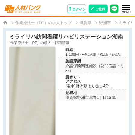
ご登録
ログイン
MENU
作業療法士（OT）の求人トップ
滋賀県
野洲市
ミライリ
ミライリハ訪問看護リハビリステーション湖南
-作業療法士（OT）の求人・転職情報-
時給
1,100円 〜
※この限りではありません。
施設形態
介護保険関連施設（訪問看護・リ
ハ）
最寄り・
アクセス
[電車]野洲駅より徒歩4分
勤務地
滋賀県野洲市北野1丁目16-15