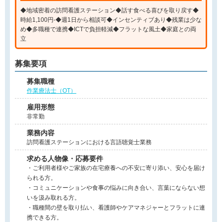
◆地域密着の訪問看護ステーション◆話す食べる喜びを取り戻す◆
時給1,100円-◆週1日から相談可◆インセンティブあり◆残業は少な
め◆多職種で連携◆ICTで負担軽減◆フラットな風土◆家庭との両
立
募集要項
募集職種
作業療法士（OT）
雇用形態
非常勤
業務内容
訪問看護ステーションにおける言語聴覚士業務
求める人物像・応募要件
・ご利用者様やご家族の在宅療養への不安に寄り添い、安心を届け
られる方。
・コミュニケーションや食事の悩みに向き合い、言葉にならない想
いを汲み取れる方。
・職種間の壁を取り払い、看護師やケアマネジャーとフラットに連
携できる方。