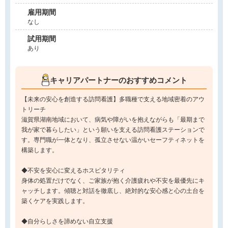
雇用期間
なし
試用期間
あり
キャリアパートナーのおすすめコメント
【未来の安心を創造する訪問看護】多職種で支える地域密着のアウ
トリーチ
滋賀県湖南地域において、病気や障がいを抱えながらも「最期まで
我が家で暮らしたい」という願いを支える訪問看護ステーションで
す。専門職が一体となり、孤立させない温かいセーフティネットを
構築します。
◆不安を安心に変えるホスピタリティ
身体の処置だけでなく、ご家族が抱く介護疲れや不安を最優先にキ
ャッチします。傾聴と対話を徹底し、絶対的な安心感と心の土台を
築くケアを実践します。
◆自分らしさを諦めない自立支援