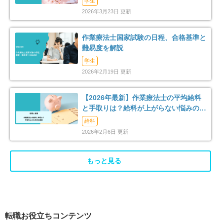
学生
2026年3月23日 更新
作業療法士国家試験の日程、合格基準と
難易度を解説
学生
2026年2月19日 更新
【2026年最新】作業療法士の平均給料
と手取りは？給料が上がらない悩みの解
消法まで解説
給料
2026年2月6日 更新
もっと見る
転職お役立ちコンテンツ