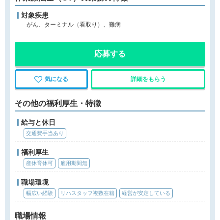
対象疾患
がん、ターミナル（看取り）、難病
応募する
気になる
詳細をもらう
その他の福利厚生・特徴
給与と休日
交通費手当あり
福利厚生
産休育休可
雇用期間無
職場環境
幅広い経験
リハスタッフ複数在籍
経営が安定している
職場情報