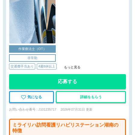
作業療法士（OT）
非常勤
交通費手当あり
4週8休以上
もっと見る
応募する
気になる
詳細をもらう
お問い合わせ番号 : J101235717
2026年07月31日 更新
ミライリハ訪問看護リハビリステーション湖南の
特徴