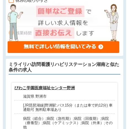
ミライリハ訪問看護リハビリステーション湖南と
似た
条件
の求人
びわこ学園医療福祉センター野洲
介
滋賀県 野洲市
[JR琵琶湖線]野洲駅:バス15分（または車で約12分) 車
通勤可 無料駐車場あり
病院（総合）;病院（急性期）;病院（回復期）;病院
（療養型）;病院（ケアミックス）;病院（外来）;その
他