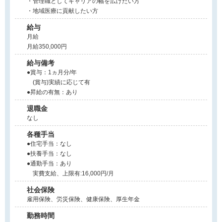
・管理職としてキャリアの幅を広げたい方
・地域医療に貢献したい方
給与
月給
月給350,000円
給与備考
●賞与：1ヵ月分/年
(賞与)実績に応じて有
●昇給の有無：あり
退職金
なし
各種手当
●住宅手当：なし
●扶養手当：なし
●通勤手当：あり
実費支給、上限有:16,000円/月
社会保険
雇用保険、労災保険、健康保険、厚生年金
勤務時間