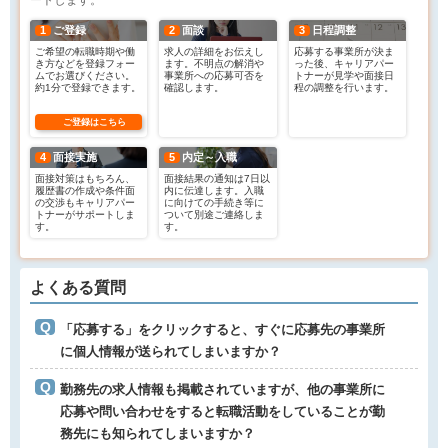
ートします。
1
ご登録
2
面談
3
日程調整
ご希望の転職時期や働
求人の詳細をお伝えし
応募する事業所が決ま
き方などを登録フォー
ます。不明点の解消や
った後、キャリアパー
ムでお選びください。
事業所への応募可否を
トナーが見学や面接日
約1分で登録できます。
確認します。
程の調整を行います。
ご登録はこちら
4
面接実施
5
内定～入職
面接対策はもちろん、
面接結果の通知は7日以
履歴書の作成や条件面
内に伝達します。入職
の交渉もキャリアパー
に向けての手続き等に
トナーがサポートしま
ついて別途ご連絡しま
す。
す。
よくある質問
「応募する」をクリックすると、すぐに応募先の事業所
に個人情報が送られてしまいますか？
勤務先の求人情報も掲載されていますが、他の事業所に
応募や問い合わせをすると転職活動をしていることが勤
務先にも知られてしまいますか？