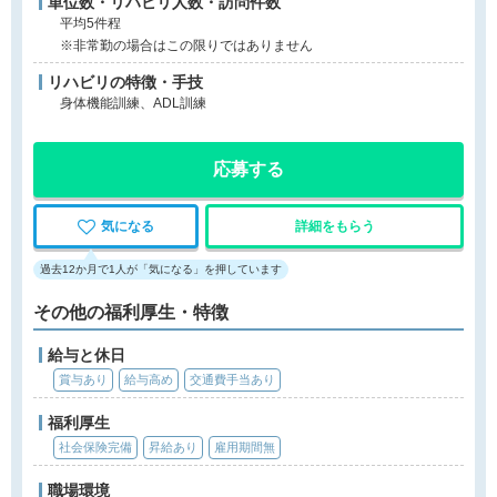
単位数・リハビリ人数・訪問件数
平均5件程
※非常勤の場合はこの限りではありません
リハビリの特徴・手技
身体機能訓練、ADL訓練
応募する
気になる
詳細をもらう
過去12か月で1人が「気になる」を押しています
その他の福利厚生・特徴
給与と休日
賞与あり
給与高め
交通費手当あり
福利厚生
社会保険完備
昇給あり
雇用期間無
職場環境