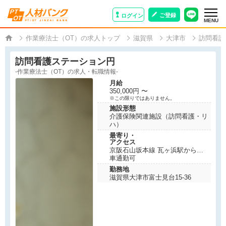
ご登録
ログイン
MENU
作業療法士（OT）の求人トップ
滋賀県
大津市
訪問看護
訪問看護ステーション円
-作業療法士（OT）の求人・転職情報-
月給
350,000円 〜
※この限りではありません。
施設形態
介護保険関連施設（訪問看護・リ
ハ）
最寄り・
アクセス
京阪石山坂本線 瓦ヶ浜駅から徒
歩1分
車通勤可
勤務地
滋賀県大津市富士見台15-36