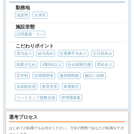
勤務地
滋賀県
大津市
施設形態
訪問看護・リハ
こだわりポイント
賞与あり
給与高め
交通費手当あり
土日祝休み
残業少なめ
4週8休以上
社会保険完備
昇給あり
定年制
試用期間有
雇用期間無
幅広い経験
未経験歓迎
教育充実
車通勤可
リハスタッフ複数在籍
管理職募集
選考プロセス
はじめての転職でもお任せください。万全の態勢であなたの転職をサポ