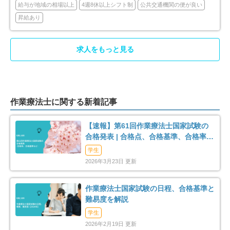
給与が地域の相場以上
4週8休以上シフト制
公共交通機関の便が良い
昇給あり
求人をもっと見る
作業療法士に関する新着記事
【速報】第61回作業療法士国家試験の
合格発表 | 合格点、合格基準、合格率
（2026年）
学生
2026年3月23日 更新
作業療法士国家試験の日程、合格基準と
難易度を解説
学生
2026年2月19日 更新