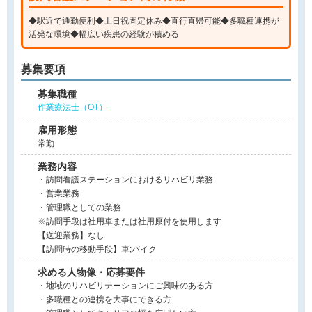
◆駅近で通勤便利◆土日祝固定休み◆直行直帰可能◆多職種連携が
活発な環境◆幅広い疾患の経験が積める
募集要項
募集職種
作業療法士（OT）
雇用形態
常勤
業務内容
・訪問看護ステーションにおけるリハビリ業務
・営業業務
・管理職としての業務
※訪問手段は社用車または社用原付を使用します
【送迎業務】なし
【訪問時の移動手段】車;バイク
求める人物像・応募要件
・地域のリハビリテーションにご興味のある方
・多職種との連携を大事にできる方