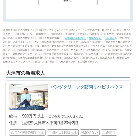
草津市
守山市
48
23
栗東市
甲賀市
17
8
滋賀県大津市での作業療法士(OT)求人をお探しなら【PTOT人材バンク】がおすすめです。希望に合った求人が見つか
ります。PTOT人材バンクは、理学療法士・作業療法士・言語聴覚士に特化した転職支援サービスです。滋賀県大津市
をはじめ、全国の作業療法士(OT)求人を豊富に掲載し、
年間休日110日以上
・
残業少なめ
・
土日休み
などの特徴や、
野洲市
湖南市
10
16
正社員・アルバイト・パートなど、多様な雇用形態に対応しています（2026年8月7日現在）。 豊富な求人数と専門アド
バイザーのサポートにより、年収・勤務地・勤務形態などの希望条件にマッチした求人をスムーズに見つけることが可
能。さらに、転職活動を円滑に進めるためのサポートとして、求人紹介から応募書類のアドバイス、面接対策、条件交
渉まで、経験豊富なキャリアアドバイザーが手厚く支援します。 掲載されている求人は、すべて事業所から提供された
高島市
東近江市
10
31
正規の情報。応募内容は直接事業所へ届くため、転職・復職もスムーズに進められます。滋賀県大津市で作業療法士
(OT)としてキャリアアップを目指す方は、ぜひ【PTOT人材バンク】をご活用ください。
米原市
蒲生郡日野町
1
1
大津市の新着求人
パンダクリニック訪問リハビリハウス
給与：
500万円以上
※この限りではありません。
住所：
滋賀県大津市木下町9番23号2階
給与が地域の相場以上
年間休日110日以上
残業少ない
車通勤可