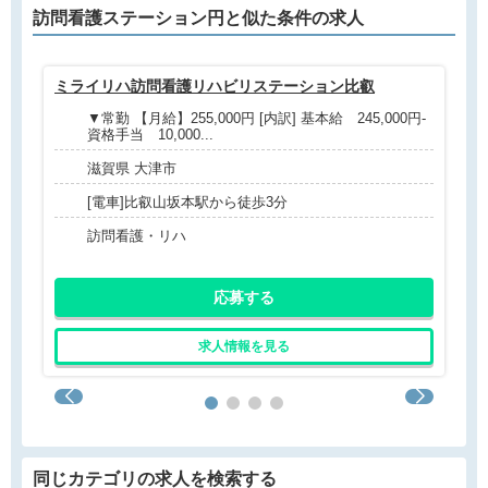
訪問看護ステーション円と
似た条件
の求人
ミライリハ訪問看護リハビリステーション比叡
日
▼常勤 【月給】255,000円 [内訳] 基本給 245,000円-
資格手当 10,000...
滋賀県 大津市
[電車]比叡山坂本駅から徒歩3分
訪問看護・リハ
応募する
求人情報を見る
同じカテゴリの求人を検索する