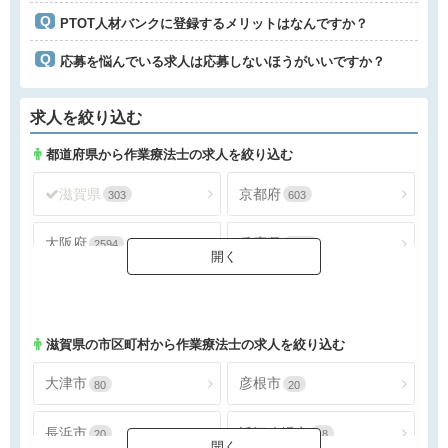
PTOT人材バンクに登録するメリットはなんですか？
応募を悩んでいる求人は応募しないほうがいいですか？
求人を絞り込む
都道府県から作業療法士の求人を絞り込む
滋賀県
京都府
303
603
大阪府
兵庫県
2594
1381
奈良県
和歌山県
298
155
滋賀県
の市区町村から作業療法士の求人を絞り込む
大津市
彦根市
80
20
長浜市
近江八幡市
20
18