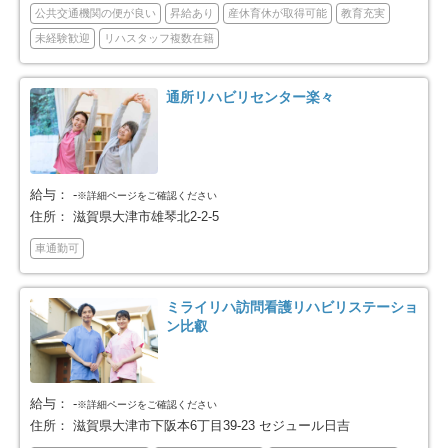
公共交通機関の便が良い
昇給あり
産休育休が取得可能
教育充実
未経験歓迎
リハスタッフ複数在籍
通所リハビリセンター楽々
給与：
-
※詳細ページをご確認ください
住所：
滋賀県大津市雄琴北2-2-5
車通勤可
ミライリハ訪問看護リハビリステーショ
ン比叡
給与：
-
※詳細ページをご確認ください
住所：
滋賀県大津市下阪本6丁目39-23 セジュール日吉