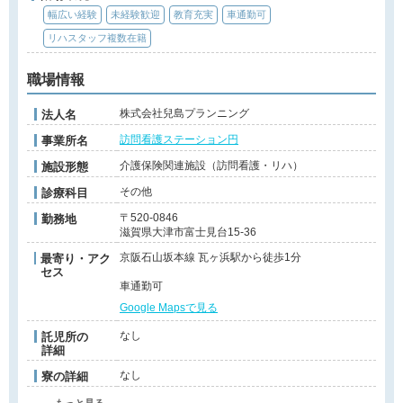
幅広い経験
未経験歓迎
教育充実
車通勤可
リハスタッフ複数在籍
職場情報
株式会社兒島プランニング
法人名
訪問看護ステーション円
事業所名
介護保険関連施設（訪問看護・リハ）
施設形態
その他
診療科目
〒520-0846
勤務地
滋賀県大津市富士見台15-36
京阪石山坂本線 瓦ヶ浜駅から徒歩1分
最寄り・アク
セス
車通勤可
Google Mapsで見る
なし
託児所の
詳細
なし
寮の詳細