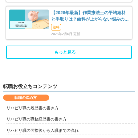
【2026年最新】作業療法士の平均給料
と手取りは？給料が上がらない悩みの解
消法まで解説
給料
2026年2月6日 更新
もっと見る
転職お役立ちコンテンツ
転職の進め方
リハビリ職の履歴書の書き方
リハビリ職の職務経歴書の書き方
リハビリ職の面接後から入職までの流れ