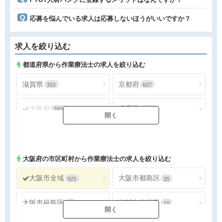
応募を悩んでいる求人は応募しないほうがいいですか？
求人を絞り込む
都道府県から作業療法士の求人を絞り込む
滋賀県
京都府
303
607
大阪府
兵庫県
2604
1388
奈良県
和歌山県
297
155
大阪府
の市区町村から作業療法士の求人を絞り込む
大阪市全域
大阪市都島区
925
35
大阪市福島区
大阪市此花区
24
18