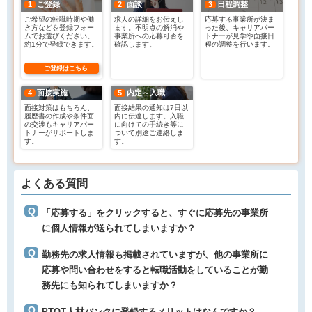
1
ご登録
2
面談
3
日程調整
ご希望の転職時期や働
求人の詳細をお伝えし
応募する事業所が決ま
き方などを登録フォー
ます。不明点の解消や
った後、キャリアパー
ムでお選びください。
事業所への応募可否を
トナーが見学や面接日
約1分で登録できます。
確認します。
程の調整を行います。
ご登録はこちら
4
面接実施
5
内定～入職
面接対策はもちろん、
面接結果の通知は7日以
履歴書の作成や条件面
内に伝達します。入職
の交渉もキャリアパー
に向けての手続き等に
トナーがサポートしま
ついて別途ご連絡しま
す。
す。
よくある質問
「応募する」をクリックすると、すぐに応募先の事業所
に個人情報が送られてしまいますか？
勤務先の求人情報も掲載されていますが、他の事業所に
応募や問い合わせをすると転職活動をしていることが勤
務先にも知られてしまいますか？
PTOT人材バンクに登録するメリットはなんですか？