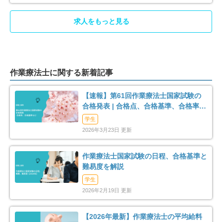
守口市
枚方市
58
92
求人をもっと見る
茨木市
八尾市
107
64
泉佐野市
富田林市
21
40
作業療法士に関する新着記事
寝屋川市
河内長野市
51
22
【速報】第61回作業療法士国家試験の
松原市
大東市
25
20
合格発表 | 合格点、合格基準、合格率
（2026年）
学生
和泉市
箕面市
35
50
2026年3月23日 更新
柏原市
羽曳野市
9
27
作業療法士国家試験の日程、合格基準と
難易度を解説
門真市
摂津市
53
35
学生
2026年2月19日 更新
高石市
藤井寺市
7
21
【2026年最新】作業療法士の平均給料
東大阪市
泉南市