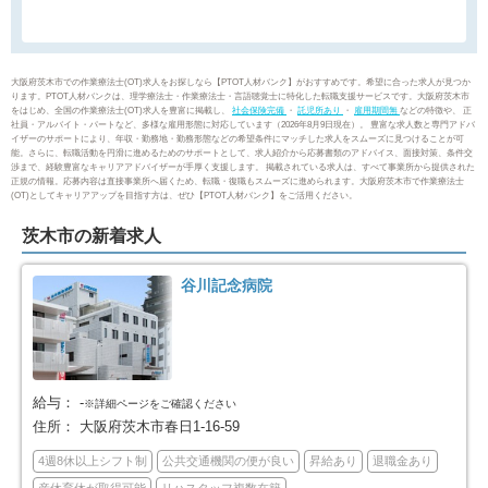
大阪市西区
大阪市港区
31
18
大阪市大正区
大阪市天王寺区
22
34
大阪府茨木市での作業療法士(OT)求人をお探しなら【PTOT人材バンク】がおすすめです。希望に合った求人が見つか
ります。PTOT人材バンクは、理学療法士・作業療法士・言語聴覚士に特化した転職支援サービスです。大阪府茨木市
をはじめ、全国の作業療法士(OT)求人を豊富に掲載し、
社会保険完備
・
託児所あり
・
雇用期間無
などの特徴や、 正
大阪市浪速区
大阪市西淀川区
33
27
社員・アルバイト・パートなど、多様な雇用形態に対応しています（2026年8月9日現在）。 豊富な求人数と専門アドバ
イザーのサポートにより、年収・勤務地・勤務形態などの希望条件にマッチした求人をスムーズに見つけることが可
能。さらに、転職活動を円滑に進めるためのサポートとして、求人紹介から応募書類のアドバイス、面接対策、条件交
渉まで、経験豊富なキャリアアドバイザーが手厚く支援します。 掲載されている求人は、すべて事業所から提供された
大阪市東淀川区
大阪市東成区
60
45
正規の情報。応募内容は直接事業所へ届くため、転職・復職もスムーズに進められます。大阪府茨木市で作業療法士
(OT)としてキャリアアップを目指す方は、ぜひ【PTOT人材バンク】をご活用ください。
大阪市生野区
大阪市旭区
49
25
茨木市の新着求人
大阪市城東区
大阪市阿倍野区
41
46
谷川記念病院
大阪市住吉区
大阪市東住吉区
48
54
大阪市西成区
大阪市淀川区
38
57
給与：
-
※詳細ページをご確認ください
住所：
大阪府茨木市春日1-16-59
大阪市鶴見区
大阪市住之江区
28
33
4週8休以上シフト制
公共交通機関の便が良い
昇給あり
退職金あり