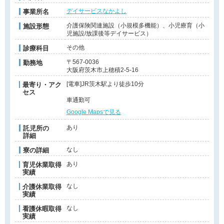
デイサービスなかよし
事業所名
介護保険関連施設（小規模多機能）、小児療育（小
施設形態
児施設/放課後等デイサービス）
その他
診療科目
〒567-0036
勤務地
大阪府茨木市上穂積2-5-16
[電車]JR茨木駅より徒歩10分
最寄り・アク
セス
車通勤可
Google Mapsで見る
あり
託児所の
詳細
なし
寮の詳細
あり
育児休業取得
実績
なし
介護休業取得
実績
なし
看護休暇取得
実績