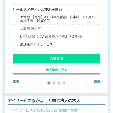
リールスメディカル茨木玉島台
リ
▼常勤 【月給】305,000円 [内訳] 基本給 185,000円
地域手当 10,000円...
大阪府 茨木市
[バス]北摂つばさ高校前バス停より徒歩4分
放課後等デイサービス
応募する
求人情報を見る
デイサービスなかよしと同じ法人の求人
デイサービスふれあいぽっぽ(常勤/非常勤)