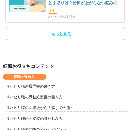
160
12
と手取りは？給料が上がらない悩みの解
消法まで解説
給料
四條畷市
交野市
12
23
2026年2月6日 更新
大阪狭山市
阪南市
27
11
もっと見る
三島郡島本町
豊能郡豊能町
5
4
泉北郡忠岡町
泉南郡熊取町
10
8
転職お役立ちコンテンツ
泉南郡岬町
南河内郡千早赤阪村
5
2
転職の進め方
リハビリ職の履歴書の書き方
リハビリ職の職務経歴書の書き方
リハビリ職の面接後から入職までの流れ
リハビリ職の面接時の身だしなみ
リハビリ職の面接の流れとポイント