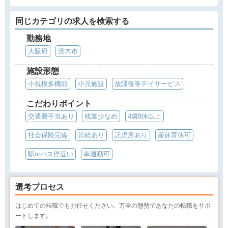
同じカテゴリの求人を検索する
勤務地
大阪府
茨木市
施設形態
小規模多機能
小児施設
放課後等デイサービス
こだわりポイント
交通費手当あり
残業少なめ
4週8休以上
社会保険完備
昇給あり
託児所あり
産休育休可
駅orバス停近い
車通勤可
選考プロセス
はじめての転職でもお任せください。万全の態勢であなたの転職をサポ
ートします。