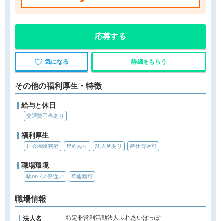
応募する
気になる
詳細をもらう
その他の福利厚生・特徴
給与と休日
交通費手当あり
福利厚生
社会保険完備
昇給あり
託児所あり
産休育休可
職場環境
駅orバス停近い
車通勤可
職場情報
特定非営利活動法人ふれあいぽっぽ
法人名