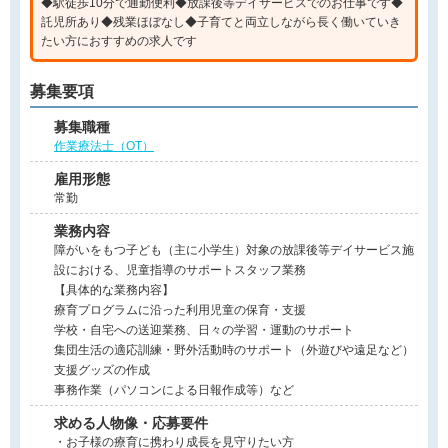
◆駅徒歩10分で通勤便利◆放課後等デイサービスでのお仕事です◆
託児所あり◆残業ほぼなし◆子育てと両立しながら長く働いていき
たい方におすすめの求人です
募集要項
募集職種
作業療法士（OT）
雇用形態
常勤
業務内容
障がいをもつ子ども（主に小学生）対象の放課後等デイサービス施
設における、児童指導のサポートスタッフ業務
【具体的な業務内容】
療育プログラムに沿った利用児童の保育・支援
学校・自宅への送迎業務、日々の学習・運動のサポート
集団生活の適応訓練・野外活動時のサポート（外遊びや遠足など）
支援グッズの作成
事務作業（パソコンによる日報作成等）など
求める人物像・応募要件
・お子様の療育に携わり成長を見守りたい方