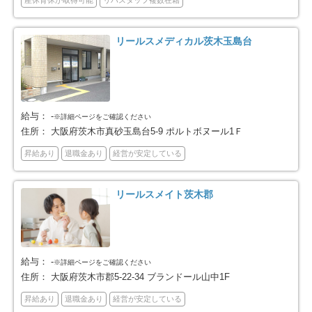
産休育休が取得可能
リハスタッフ複数在籍
大阪市平野区
大阪市北区
49
66
大阪市中央区
堺市全域
44
217
リールスメディカル茨木玉島台
堺市堺区
堺市中区
53
43
堺市東区
堺市西区
16
36
給与：
-
※詳細ページをご確認ください
住所：
大阪府茨木市真砂玉島台5-9 ポルトボヌール1Ｆ
堺市南区
堺市北区
13
41
昇給あり
退職金あり
経営が安定している
堺市美原区
岸和田市
15
54
リールスメイト茨木郡
豊中市
池田市
135
31
吹田市
泉大津市
110
14
給与：
-
※詳細ページをご確認ください
住所：
大阪府茨木市郡5-22-34 ブランドール山中1F
高槻市
貝塚市
80
22
昇給あり
退職金あり
経営が安定している