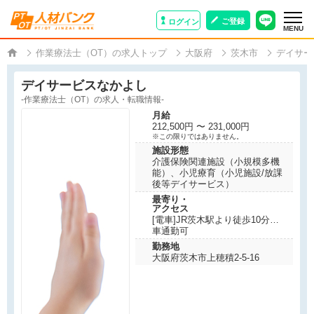
ご登録
ログイン
MENU
作業療法士（OT）の求人トップ
大阪府
茨木市
デイサー
デイサービスなかよし
-作業療法士（OT）の求人・転職情報-
月給
212,500円 〜 231,000円
※この限りではありません。
施設形態
介護保険関連施設（小規模多機
能）、小児療育（小児施設/放課
後等デイサービス）
最寄り・
アクセス
[電車]JR茨木駅より徒歩10分
車通勤可
勤務地
大阪府茨木市上穂積2-5-16