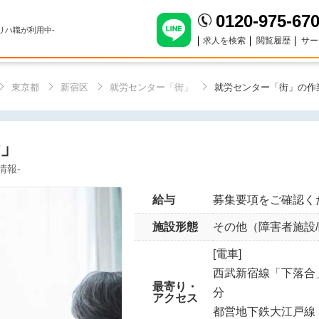
0120-975-67
のリハ職が利用中-
求人を検索
閲覧履歴
サー
東京都
新宿区
就労センター「街」
就労センター「街」の作
」
情報-
給与
募集要項をご確認く
施設形態
その他（障害者施設/
[電車]
西武新宿線「下落合
最寄り・
分
アクセス
都営地下鉄大江戸線