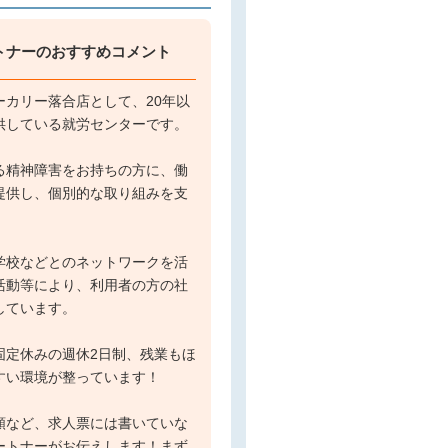
トナーのおすすめコメント
ーカリー落合店として、20年以
供している就労センターです。
る精神障害をお持ちの方に、働
提供し、個別的な取り組みを支
。
学校などとのネットワークを活
活動等により、利用者の方の社
しています。
固定休みの週休2日制、残業もほ
すい環境が整っています！
額など、求人票には書いていな
ートナーがお伝えします！まず