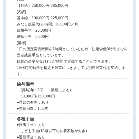
【月給】250,000円-285,000円
[内訳]
基本給 190,000円‐225,000円
みなし残業代(20時間) 30,000円／月
資格手当 25,000円
運転手当 5,000円
[備考]
1日の所定労働時間を7時間としているため、法定労働8時間までを
固定残業手当としています。
残業の必要がなければ7時間で退勤することができます。
1日8時間勤務を超える残業につきましては別途残業代を支給しま
す。
給与備考
(賞与)年1-2回 （業績による）
50,000円‐150,000円
●昇給の有無：あり
●昇給回数：1回/年
各種手当
●扶養手当：あり
こども手当(18歳以下の扶養家族が対象)
●通勤手当：あり