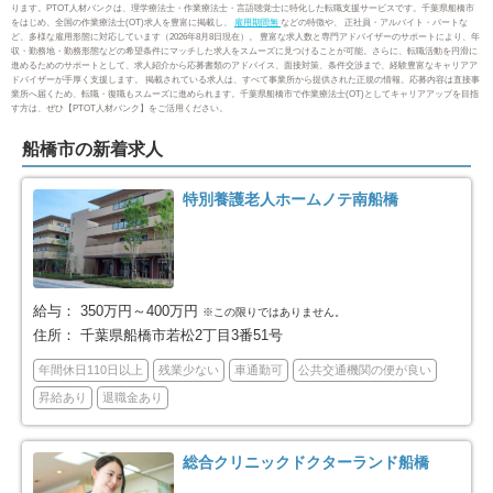
ります。PTOT人材バンクは、理学療法士・作業療法士・言語聴覚士に特化した転職支援サービスです。千葉県船橋市
をはじめ、全国の作業療法士(OT)求人を豊富に掲載し、
雇用期間無
などの特徴や、 正社員・アルバイト・パートな
市川市
船橋市
88
160
ど、多様な雇用形態に対応しています（2026年8月8日現在）。 豊富な求人数と専門アドバイザーのサポートにより、年
収・勤務地・勤務形態などの希望条件にマッチした求人をスムーズに見つけることが可能。さらに、転職活動を円滑に
進めるためのサポートとして、求人紹介から応募書類のアドバイス、面接対策、条件交渉まで、経験豊富なキャリアア
ドバイザーが手厚く支援します。 掲載されている求人は、すべて事業所から提供された正規の情報。応募内容は直接事
館山市
木更津市
15
14
業所へ届くため、転職・復職もスムーズに進められます。千葉県船橋市で作業療法士(OT)としてキャリアアップを目指
す方は、ぜひ【PTOT人材バンク】をご活用ください。
松戸市
野田市
114
29
船橋市の新着求人
茂原市
成田市
18
16
特別養護老人ホームノテ南船橋
佐倉市
東金市
39
8
旭市
習志野市
10
49
給与：
350万円～400万円
※この限りではありません。
住所：
千葉県船橋市若松2丁目3番51号
柏市
市原市
110
56
年間休日110日以上
残業少ない
車通勤可
公共交通機関の便が良い
昇給あり
退職金あり
流山市
八千代市
46
50
総合クリニックドクターランド船橋
我孫子市
鴨川市
21
11