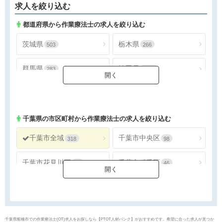
求人を絞り込む
都道府県から作業療法士の求人を絞り込む
茨城県
栃木県
503
266
群馬県
埼玉県
283
1556
千葉県
東京都
1463
3905
神奈川県
2242
千葉県
の市区町村から作業療法士の求人を絞り込む
千葉市全域
千葉市中央区
318
98
千葉市花見川区
千葉市稲毛区
59
46
千葉市若葉区
千葉市緑区
36
46
千葉市美浜区
銚子市
33
16
千葉県船橋市での作業療法士(OT)求人をお探しなら【PTOT人材バンク】がおすすめです。希望に合った求人が見つか