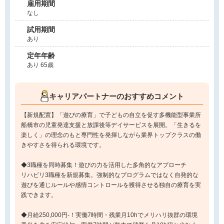
雇用期間
なし
試用期間
あり
定年年齢
あり 65歳
キャリアパートナーのおすすめコメント
【新規配置】「遊びの療育」で子どもの自立を促す多機能型事業所
船橋市の児童発達支援と放課後等デイサービスを展開。「生きるを
楽しく」の理念のもと専門性を発揮しながら業界トップクラスの働
きやすさを得られる環境です。
◆3職種を同時募集！遊びの力を活用した多角的なアプローチ
リハビリ3職種を新規募集。強制的なプログラムではなく自発的な
遊びを通じルールや感情コントロールを獲得させる独自の療育を実
践できます。
◆月給250,000円-！実働7時間・残業月10hでメリハリ抜群の環境