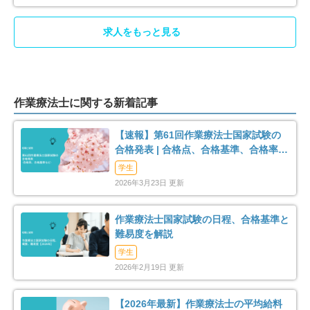
大網白里市
山武郡九十九里町
12
3
求人をもっと見る
山武郡横芝光町
長生郡一宮町
2
1
長生郡睦沢町
長生郡長生村
2
2
作業療法士に関する新着記事
長生郡白子町
長生郡長柄町
2
2
【速報】第61回作業療法士国家試験の
合格発表 | 合格点、合格基準、合格率
長生郡長南町
夷隅郡大多喜町
1
3
（2026年）
学生
2026年3月23日 更新
作業療法士国家試験の日程、合格基準と
難易度を解説
学生
2026年2月19日 更新
【2026年最新】作業療法士の平均給料