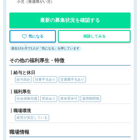
小児（発達障がい児）
最新の募集状況を確認する
気になる
相談してみる
過去12か月で1人が「気になる」を押しています
その他の福利厚生・特徴
給与と休日
給与高め
扶養手当あり
交通費手当あり
福利厚生
社会保険完備
昇給あり
産休育休可
雇用期間無
職場環境
経営が安定している
職場情報