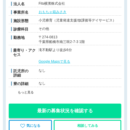
Fits横濱株式会社
法人名
おもちゃ箱みさき
事業所名
小児療育（児童発達支援/放課後等デイサービス）
施設形態
その他
診療科目
〒274-0813
勤務地
千葉県船橋市南三咲2-7-3 1階
滝不動駅より徒歩6分
最寄り・アク
セス
Google Mapsで見る
なし
託児所の
詳細
なし
寮の詳細
もっと見る
最新の募集状況を確認する
気になる
相談してみる