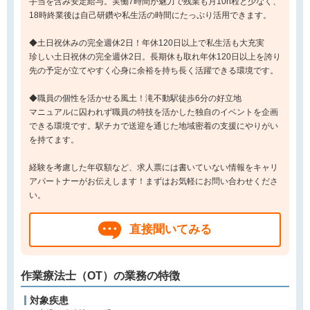
手当を含み安定給与。実働7時間が魅力で残業も月10h程と少なく、
18時終業後は自己研鑽や私生活の時間にたっぷり活用できます。
◆土日祝休みの完全週休2日！年休120日以上で私生活も大充実
珍しい土日祝休の完全週休2日。長期休も取れ年休120日以上を誇り
先の予定が立てやすく心身に余裕を持ち長く活躍できる環境です。
◆職員の個性を活かせる風土！滝不動駅徒歩6分の好立地
マニュアルに囚われず職員の特技を活かした独自のイベントを企画
できる環境です。駅チカで送迎を通じた地域密着の支援にやりがい
を持てます。
経験を考慮した年収額など、求人票には書いていない情報をキャリ
アパートナーがお伝えします！まずはお気軽にお問い合わせくださ
い。
直接聞いてみる
作業療法士（OT）の業務の特徴
対象疾患