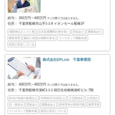
鎌ケ谷市
君津市
41
2
給与：
350万円～400万円
※この限りではありません。
富津市
浦安市
3
41
住所：
千葉県船橋市山手1-1-8 イオンモール船橋1F
四街道市
袖ケ浦市
4週8休以上シフト制
公共交通機関の便が良い
昇給あり
退職金あり
33
9
教育充実
幅広い疾患が経験出来る
リハスタッフ複数在籍
八街市
印西市
経営が安定している
15
19
白井市
富里市
12
12
株式会社EPLink 千葉事業部
南房総市
匝瑳市
7
4
香取市
山武市
10
13
給与：
400万円～450万円
※この限りではありません。
住所：
千葉県船橋市湊町1-1-1 朝日生命船橋湊町ビル 7階
いすみ市
印旛郡酒々井町
13
5
給与が地域の相場以上
年間休日110日以上
土日祝休み
土日休み
日・祝休み
昇給あり
退職金あり
産休育休が取得可能
教育充実
印旛郡栄町
香取郡東庄町
2
4
リハスタッフ複数在籍
経営が安定している