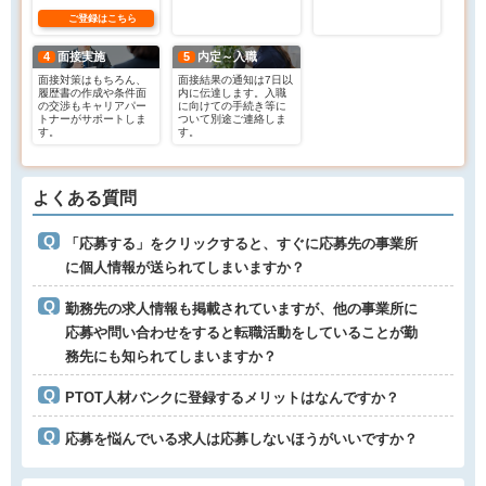
ご登録はこちら
4
面接実施
5
内定～入職
面接対策はもちろん、
面接結果の通知は7日以
履歴書の作成や条件面
内に伝達します。入職
の交渉もキャリアパー
に向けての手続き等に
トナーがサポートしま
ついて別途ご連絡しま
す。
す。
よくある質問
「応募する」をクリックすると、すぐに応募先の事業所
に個人情報が送られてしまいますか？
勤務先の求人情報も掲載されていますが、他の事業所に
応募や問い合わせをすると転職活動をしていることが勤
務先にも知られてしまいますか？
PTOT人材バンクに登録するメリットはなんですか？
応募を悩んでいる求人は応募しないほうがいいですか？