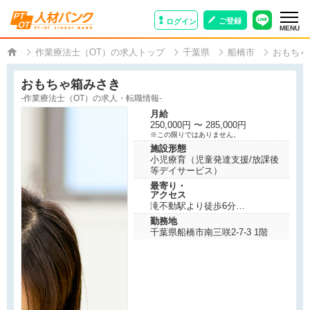
ご登録
ログイン
MENU
作業療法士（OT）の求人トップ
千葉県
船橋市
おもちゃ
おもちゃ箱みさき
-作業療法士（OT）の求人・転職情報-
月給
250,000円 〜 285,000円
※この限りではありません。
施設形態
小児療育（児童発達支援/放課後
等デイサービス）
最寄り・
アクセス
滝不動駅より徒歩6分
勤務地
千葉県船橋市南三咲2-7-3 1階