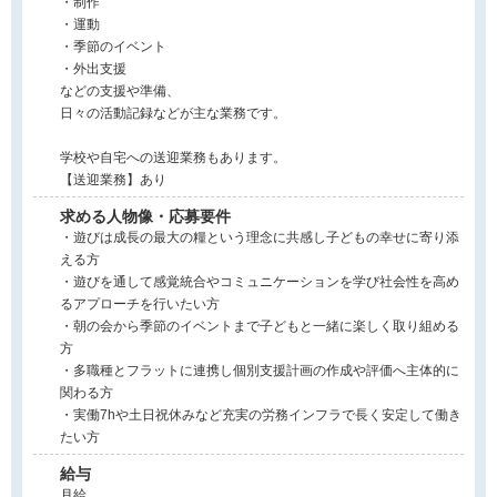
・制作
・運動
・季節のイベント
・外出支援
などの支援や準備、
日々の活動記録などが主な業務です。
学校や自宅への送迎業務もあります。
【送迎業務】あり
求める人物像・応募要件
・遊びは成長の最大の糧という理念に共感し子どもの幸せに寄り添
える方
・遊びを通して感覚統合やコミュニケーションを学び社会性を高め
るアプローチを行いたい方
・朝の会から季節のイベントまで子どもと一緒に楽しく取り組める
方
・多職種とフラットに連携し個別支援計画の作成や評価へ主体的に
関わる方
・実働7hや土日祝休みなど充実の労務インフラで長く安定して働き
たい方
給与
月給