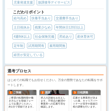
児童発達支援
放課後等デイサービス
こだわりポイント
給与高め
扶養手当あり
交通費手当あり
土日祝休み
残業少なめ
年間休日120日以上
4週8休以上
社会保険完備
昇給あり
産休育休可
定年制
試用期間有
雇用期間無
経営が安定している
選考プロセス
はじめての転職でもお任せください。万全の態勢であなたの転職をサポ
ートします。
1
ご登録
2
面談
3
日程調整
ご希望の転職時期や働
求人の詳細をお伝えし
応募する事業所が決ま
き方などを登録フォー
ます。不明点の解消や
った後、キャリアパー
ムでお選びください。
事業所への応募可否を
トナーが見学や面接日
約1分で登録できます。
確認します。
程の調整を行います。