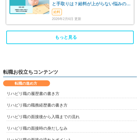
と手取りは？給料が上がらない悩みの解
消法まで解説
給料
2026年2月6日 更新
もっと見る
転職お役立ちコンテンツ
転職の進め方
リハビリ職の履歴書の書き方
リハビリ職の職務経歴書の書き方
リハビリ職の面接後から入職までの流れ
リハビリ職の面接時の身だしなみ
リハビリ職の面接の流れとポイント