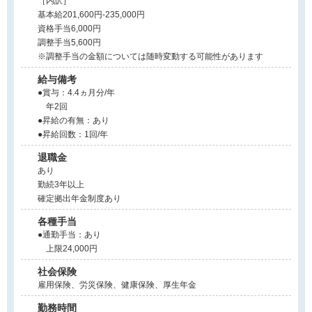
［内訳］
基本給201,600円-235,000円
資格手当6,000円
調整手当5,600円
※調整手当の金額については随時変動する可能性があります
給与備考
●賞与：4.4ヵ月分/年
年2回
●昇給の有無：あり
●昇給回数：1回/年
退職金
あり
勤続3年以上
確定拠出年金制度あり
各種手当
●通勤手当：あり
上限24,000円
社会保険
雇用保険、労災保険、健康保険、厚生年金
勤務時間