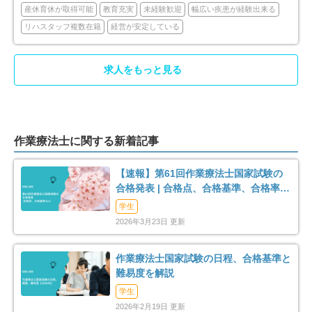
産休育休が取得可能
教育充実
未経験歓迎
幅広い疾患が経験出来る
リハスタッフ複数在籍
経営が安定している
求人をもっと見る
作業療法士に関する新着記事
【速報】第61回作業療法士国家試験の
合格発表 | 合格点、合格基準、合格率
（2026年）
学生
2026年3月23日 更新
作業療法士国家試験の日程、合格基準と
難易度を解説
学生
2026年2月19日 更新