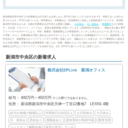
新潟市南区
新潟市西区
8
25
新潟県新潟市中央区での作業療法士(OT)求人をお探しなら【PTOT人材バンク】がおすすめです。希望に合った求人が
見つかります。PTOT人材バンクは、理学療法士・作業療法士・言語聴覚士に特化した転職支援サービスです。新潟県
新潟市中央区をはじめ、全国の作業療法士(OT)求人を豊富に掲載し、
土日休み
・
日・祝休み
・
車通勤可
などの特徴
新潟市西蒲区
長岡市
14
26
や、 正社員・アルバイト・パートなど、多様な雇用形態に対応しています（2026年8月7日現在）。 豊富な求人数と専門
アドバイザーのサポートにより、年収・勤務地・勤務形態などの希望条件にマッチした求人をスムーズに見つけること
が可能。さらに、転職活動を円滑に進めるためのサポートとして、求人紹介から応募書類のアドバイス、面接対策、条
件交渉まで、経験豊富なキャリアアドバイザーが手厚く支援します。 掲載されている求人は、すべて事業所から提供さ
三条市
柏崎市
10
5
れた正規の情報。応募内容は直接事業所へ届くため、転職・復職もスムーズに進められます。新潟県新潟市中央区で作
業療法士(OT)としてキャリアアップを目指す方は、ぜひ【PTOT人材バンク】をご活用ください。
新発田市
小千谷市
17
1
新潟市中央区の新着求人
加茂市
十日町市
3
4
株式会社EPLink 新潟オフィス
見附市
村上市
5
10
燕市
糸魚川市
14
2
給与：
400万円～450万円
※この限りではありません。
住所：
新潟県新潟市中央区天神一丁目12番地7 LEXN1 4階
妙高市
五泉市
2
2
給与が地域の相場以上
年間休日110日以上
土日祝休み
土日休み
日・祝休み
昇給あり
退職金あり
産休育休が取得可能
教育充実
上越市
阿賀野市
25
2
リハスタッフ複数在籍
経営が安定している