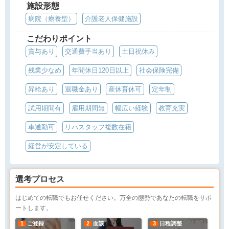
施設形態
病院（療養型）
介護老人保健施設
こだわりポイント
賞与あり
交通費手当あり
土日祝休み
残業少なめ
年間休日120日以上
社会保険完備
昇給あり
退職金あり
産休育休可
定年制
試用期間有
雇用期間無
幅広い経験
教育充実
車通勤可
リハスタッフ複数在籍
経営が安定している
選考プロセス
はじめての転職でもお任せください。万全の態勢であなたの転職をサポ
ートします。
1
ご登録
2
面談
3
日程調整