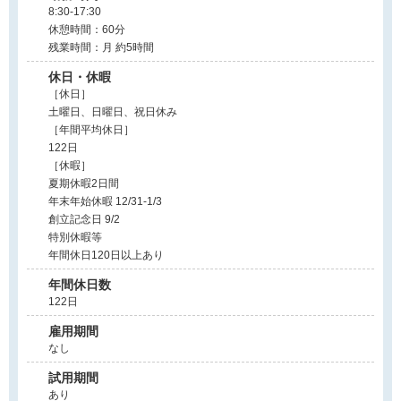
8:30-17:30
休憩時間：60分
残業時間：月 約5時間
休日・休暇
［休日］
土曜日、日曜日、祝日休み
［年間平均休日］
122日
［休暇］
夏期休暇2日間
年末年始休暇 12/31-1/3
創立記念日 9/2
特別休暇等
年間休日120日以上あり
年間休日数
122日
雇用期間
なし
試用期間
あり