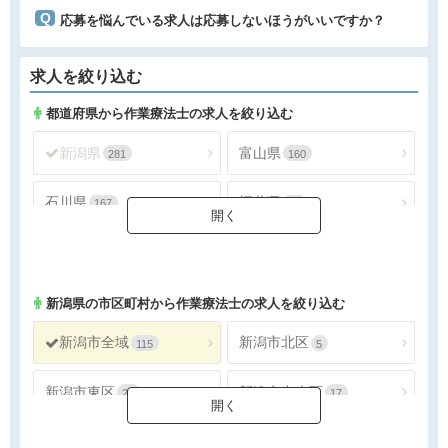
応募を悩んでいる求人は応募しないほうがいいですか？
求人を絞り込む
都道府県から作業療法士の求人を絞り込む
新潟県
富山県
281
160
石川県
福井県
167
78
山梨県
長野県
124
254
新潟県
の市区町村から作業療法士の求人を絞り込む
新潟市全域
新潟市北区
115
5
新潟市東区
新潟市中央区
22
17
新潟市江南区
新潟市秋葉区
8
16