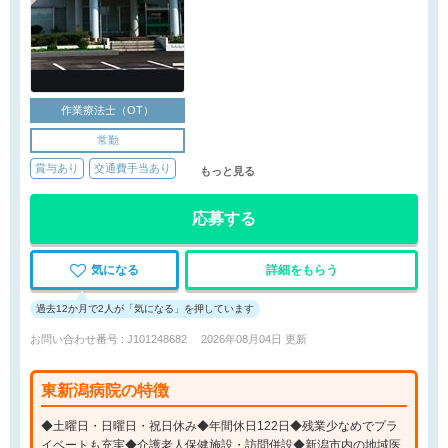
作業療法士（OT）
常勤
賞与あり
交通費手当あり
もっと見る
応募する
気になる
詳細をもらう
過去12か月で2人が「気になる」を押しています
お問い合わせ番号 : J101248682
2026年08月04日 更新
東新潟病院の特徴
◆土曜日・日曜日・祝日休み◆年間休日122日◆残業少なめでプラ
イベートも充実◆介護老人保健施設・訪問併設◆新潟市内の地域医