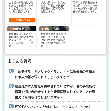
ご希望の転職時期や働
求人の詳細をお伝えし
応募する事業所が決ま
き方などを登録フォー
ます。不明点の解消や
った後、キャリアパー
ムでお選びください。
事業所への応募可否を
トナーが見学や面接日
約1分で登録できます。
確認します。
程の調整を行います。
ご登録はこちら
4
面接実施
5
内定～入職
面接対策はもちろん、
面接結果の通知は7日以
履歴書の作成や条件面
内に伝達します。入職
の交渉もキャリアパー
に向けての手続き等に
トナーがサポートしま
ついて別途ご連絡しま
す。
す。
よくある質問
「応募する」をクリックすると、すぐに応募先の事業所
に個人情報が送られてしまいますか？
勤務先の求人情報も掲載されていますが、他の事業所に
応募や問い合わせをすると転職活動をしていることが勤
務先にも知られてしまいますか？
PTOT人材バンクに登録するメリットはなんですか？