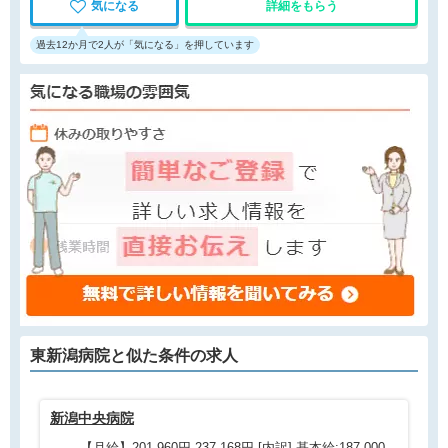
気になる
詳細をもらう
過去12か月で2人が「気になる」を押しています
東新潟病院と
似た条件
の求人
新潟中央病院
株
【月給】201,960円-237,168円 [内訳] 基本給:187,000