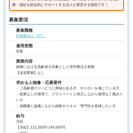
療・福祉を総合的にサポートする法人が運営する病院です！
募集要項
募集職種
作業療法士（OT）
雇用形態
常勤
業務内容
病棟における高齢者を対象とした理学療法士業務
【送迎業務】なし
求める人物像・応募要件
・ご高齢者のリハビリに興味がある方、やりがいを感じている方
・残業なしの環境で、プライベートと両立しながら無理なく働きた
い方
・他職種と協働しながら経験やスキル・専門性を発揮したい方
給与
月給
【月給】213,200円-246,600円