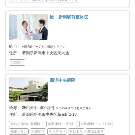
佐渡市
魚沼市
4
11
匠 新潟駅前整体院
南魚沼市
胎内市
8
5
北蒲原郡聖籠町
西蒲原郡弥彦村
2
3
給与：
-
※詳細ページをご確認ください
住所：
新潟県新潟市中央区東大通
南蒲原郡田上町
東蒲原郡阿賀町
1
2
車通勤可
南魚沼郡湯沢町
2
新潟中央病院
給与：
350万円～400万円
※この限りではありません。
住所：
新潟県新潟市中央区新光町1-18
給与が地域の相場以上
年間休日110日以上
4週8休以上シフト制
残業少ない
車通勤可
託児所あり
昇給あり
退職金あり