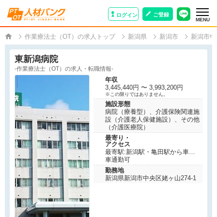
ご登録
ログイン
MENU
作業療法士（OT）の求人トップ
新潟県
新潟市
新潟市中
東新潟病院
-作業療法士（OT）の求人・転職情報-
年収
3,445,440円 〜 3,993,200円
※この限りではありません。
施設形態
病院（療養型）、介護保険関連施
設（介護老人保健施設）、その他
（介護医療院）
最寄り・
アクセス
最寄駅:新潟駅・亀田駅から車で
10分程度
車通勤可
勤務地
新潟県新潟市中央区姥ヶ山274-1