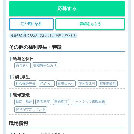
応募する
気になる
詳細をもらう
過去12か月で2人が「気になる」を押しています
その他の福利厚生・特徴
給与と休日
賞与あり
交通費手当あり
福利厚生
社会保険完備
昇給あり
退職金あり
産休育休可
雇用期間無
職場環境
幅広い経験
教育充実
車通勤可
リハスタッフ複数在籍
経営が安定している
職場情報