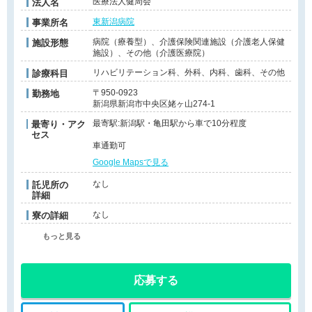
医療法人健周会
法人名
東新潟病院
事業所名
病院（療養型）、介護保険関連施設（介護老人保健
施設形態
施設）、その他（介護医療院）
リハビリテーション科、外科、内科、歯科、その他
診療科目
〒950-0923
勤務地
新潟県新潟市中央区姥ヶ山274-1
最寄駅:新潟駅・亀田駅から車で10分程度
最寄り・アク
セス
車通勤可
Google Mapsで見る
なし
託児所の
詳細
なし
寮の詳細
もっと見る
応募する