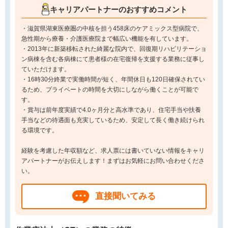
キャリアパートナーのおすすめコメント
・滋賀県湖東医療圏の中核を担う458床のケアミックス型病院で、
急性期から療養・介護医療院まで幅広い機能を有しています。
・2013年に新築移転された綺麗な院内で、回復期リハビリテーショ
ン病棟を含む各病棟にて患者様の在宅復帰を支援する業務に従事し
ていただけます。
・16時30分終業で実働時間が短く、年間休日も120日確保されてい
るため、プライベートの時間を大切にしながら働くことが可能で
す。
・賞与は前年度実績で4.0ヶ月分と高水準であり、住宅手当や扶養
手当などの待遇面も充実しているため、安定して長く働き続けられ
る環境です。
経験を考慮した年収額など、求人票には書いていない情報をキャリ
アパートナーがお伝えします！まずはお気軽にお問い合わせくださ
い。
直接聞いてみる