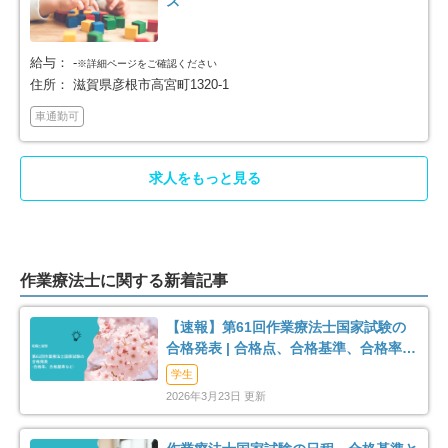
ス
給与：
-
※詳細ページをご確認ください
住所：
滋賀県彦根市高宮町1320-1
車通勤可
求人をもっと見る
作業療法士に関する新着記事
【速報】第61回作業療法士国家試験の
合格発表 | 合格点、合格基準、合格率
（2026年）
学生
2026年3月23日 更新