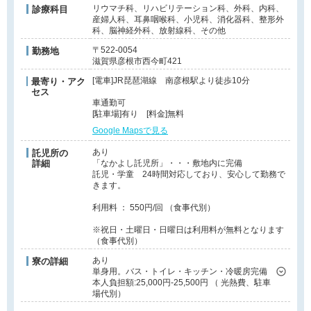
リウマチ科、リハビリテーション科、外科、内科、
診療科目
産婦人科、耳鼻咽喉科、小児科、消化器科、整形外
科、脳神経外科、放射線科、その他
〒522-0054
勤務地
滋賀県彦根市西今町421
[電車]JR琵琶湖線 南彦根駅より徒歩10分
最寄り・アク
セス
車通勤可
[駐車場]有り [料金]無料
Google Mapsで見る
あり
託児所の
詳細
「なかよし託児所」・・・敷地内に完備
託児・学童 24時間対応しており、安心して勤務で
きます。
利用料 ： 550円/回 （食事代別）
※祝日・土曜日・日曜日は利用料が無料となります
（食事代別）
あり
寮の詳細
単身用。バス・トイレ・キッチン・冷暖房完備
本人負担額:25,000円-25,500円 （ 光熱費、駐車
場代別）