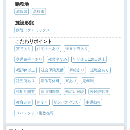
勤務地
滋賀県
彦根市
施設形態
病院（ケアミックス）
こだわりポイント
賞与あり
住宅手当あり
扶養手当あり
交通費手当あり
残業少なめ
年間休日120日以上
4週8休以上
社会保険完備
昇給あり
退職金あり
託児所あり
産休育休可
寮あり
定年制
試用期間有
雇用期間無
幅広い経験
未経験歓迎
教育充実
新卒可
駅orバス停近い
車通勤可
リハスタッフ複数在籍