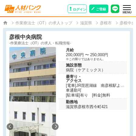
ご登録
ログイン
MENU
作業療法士（OT）の求人トップ
滋賀県
彦根市
彦根中央
彦根中央病院
-作業療法士（OT）の求人・転職情報-
月給
200,000円 〜 250,000円
※この限りではありません。
施設形態
病院（ケアミックス）
最寄り・
アクセス
[電車]JR琵琶湖線 南彦根駅より
徒歩10分
車通勤可
[駐車場]有り [料金]無料
勤務地
滋賀県彦根市西今町421