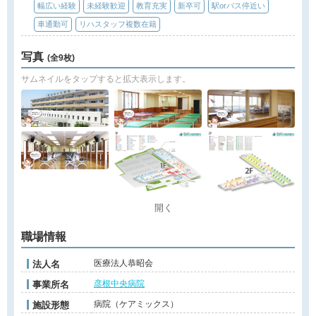
幅広い経験
未経験歓迎
教育充実
新卒可
駅orバス停近い
車通勤可
リハスタッフ複数在籍
写真
(全9枚)
サムネイルをタップすると拡大表示します。
開く
職場情報
医療法人恭昭会
法人名
彦根中央病院
事業所名
病院（ケアミックス）
施設形態