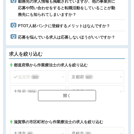
勤務先の求人情報も掲載されていますが、他の事業所に
応募や問い合わせをすると転職活動をしていることが勤
務先にも知られてしまいますか？
PTOT人材バンクに登録するメリットはなんですか？
応募を悩んでいる求人は応募しないほうがいいですか？
求人を絞り込む
都道府県から作業療法士の求人を絞り込む
滋賀県
京都府
303
607
大阪府
兵庫県
2604
1388
奈良県
和歌山県
297
155
滋賀県
の市区町村から作業療法士の求人を絞り込む
大津市
彦根市
80
20