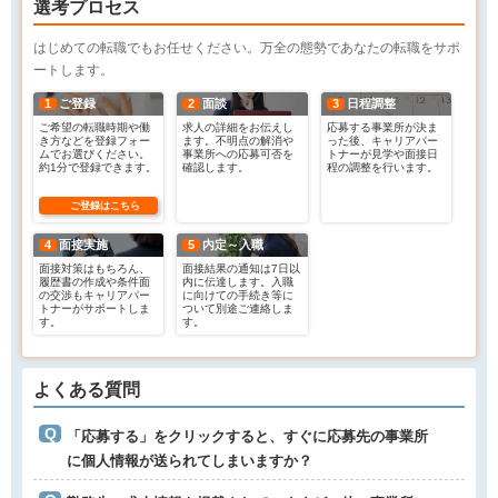
選考プロセス
はじめての転職でもお任せください。万全の態勢であなたの転職をサポ
ートします。
1
ご登録
2
面談
3
日程調整
ご希望の転職時期や働
求人の詳細をお伝えし
応募する事業所が決ま
き方などを登録フォー
ます。不明点の解消や
った後、キャリアパー
ムでお選びください。
事業所への応募可否を
トナーが見学や面接日
約1分で登録できます。
確認します。
程の調整を行います。
ご登録はこちら
4
面接実施
5
内定～入職
面接対策はもちろん、
面接結果の通知は7日以
履歴書の作成や条件面
内に伝達します。入職
の交渉もキャリアパー
に向けての手続き等に
トナーがサポートしま
ついて別途ご連絡しま
す。
す。
よくある質問
「応募する」をクリックすると、すぐに応募先の事業所
に個人情報が送られてしまいますか？