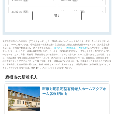
長浜市
近江八幡市
20
18
草津市
守山市
48
23
栗東市
甲賀市
17
8
滋賀県彦根市での作業療法士(OT)求人をお探しなら【PTOT人材バンク】がおすすめです。希望に合った求人が見つか
ります。PTOT人材バンクは、理学療法士・作業療法士・言語聴覚士に特化した転職支援サービスです。滋賀県彦根市
をはじめ、全国の作業療法士(OT)求人を豊富に掲載し、
賞与あり
・
4週8休以上
・
教育充実
などの特徴や、 正社員・
野洲市
湖南市
10
16
アルバイト・パートなど、多様な雇用形態に対応しています（2026年8月9日現在）。 豊富な求人数と専門アドバイザー
のサポートにより、年収・勤務地・勤務形態などの希望条件にマッチした求人をスムーズに見つけることが可能。さら
に、転職活動を円滑に進めるためのサポートとして、求人紹介から応募書類のアドバイス、面接対策、条件交渉まで、
経験豊富なキャリアアドバイザーが手厚く支援します。 掲載されている求人は、すべて事業所から提供された正規の情
高島市
東近江市
10
31
報。応募内容は直接事業所へ届くため、転職・復職もスムーズに進められます。滋賀県彦根市で作業療法士(OT)として
キャリアアップを目指す方は、ぜひ【PTOT人材バンク】をご活用ください。
米原市
蒲生郡日野町
1
1
彦根市の新着求人
医療対応住宅型有料老人ホームアクアホ
ーム彦根野田山