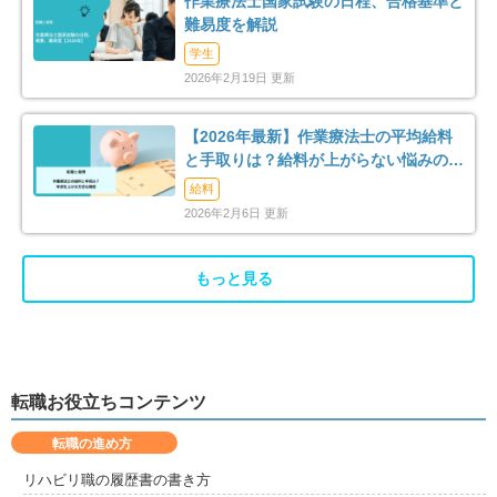
作業療法士国家試験の日程、合格基準と
難易度を解説
学生
2026年2月19日 更新
【2026年最新】作業療法士の平均給料
と手取りは？給料が上がらない悩みの解
消法まで解説
給料
2026年2月6日 更新
もっと見る
転職お役立ちコンテンツ
転職の進め方
リハビリ職の履歴書の書き方