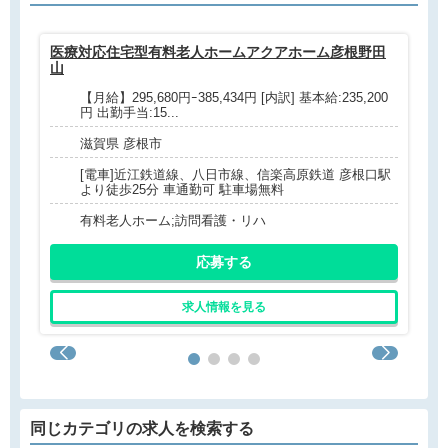
医療対応住宅型有料老人ホームアクアホーム彦根野田
医
山
【月給】295,680円ｰ385,434円 [内訳] 基本給:235,200
円 出勤手当:15...
滋賀県 彦根市
[電車]近江鉄道線、八日市線、信楽高原鉄道 彦根口駅
より徒歩25分 車通勤可 駐車場無料
有料老人ホーム;訪問看護・リハ
応募する
求人情報を見る
同じカテゴリの求人を検索する