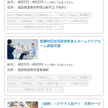
給与：
400万円～450万円
※この限りではありません。
住所：
滋賀県彦根市野田山町竹之下918-1
給与が地域の相場以上
4週8休以上シフト制
土日休み
車通勤可
昇給あり
退職金あり
幅広い医療介護のステージが経験出来る
リハスタッフ複数在籍
経営が安定している
医療対応住宅型有料老人ホームアクアホ
ーム彦根河瀬
給与：
400万円～450万円
※この限りではありません。
住所：
滋賀県彦根市西葛籠町
給与が地域の相場以上
4週8休以上シフト制
土日休み
車通勤可
昇給あり
退職金あり
幅広い医療介護のステージが経験出来る
リハスタッフ複数在籍
経営が安定している
（仮称）ハグテラス放デイ・児発サービ