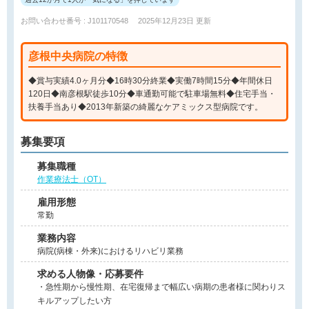
お問い合わせ番号 : J101170548
2025年12月23日 更新
彦根中央病院の特徴
◆賞与実績4.0ヶ月分◆16時30分終業◆実働7時間15分◆年間休日
120日◆南彦根駅徒歩10分◆車通勤可能で駐車場無料◆住宅手当・
扶養手当あり◆2013年新築の綺麗なケアミックス型病院です。
募集要項
募集職種
作業療法士（OT）
雇用形態
常勤
業務内容
病院(病棟・外来)におけるリハビリ業務
求める人物像・応募要件
・急性期から慢性期、在宅復帰まで幅広い病期の患者様に関わりス
キルアップしたい方