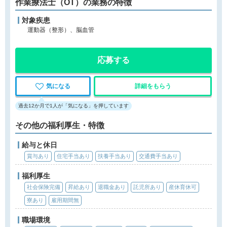
作業療法士（OT）の業務の特徴
対象疾患
運動器（整形）、脳血管
応募する
気になる
詳細をもらう
過去12か月で1人が「気になる」を押しています
その他の福利厚生・特徴
給与と休日
賞与あり
住宅手当あり
扶養手当あり
交通費手当あり
福利厚生
社会保険完備
昇給あり
退職金あり
託児所あり
産休育休可
寮あり
雇用期間無
職場環境