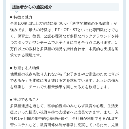
担当者からの施設紹介
■ 特徴と魅力
全国100拠点以上の実績に基づいた「科学的根拠のある教育」が
強みです。最大の特徴は、PT・OT・STといった専門職だけでな
く、保育士、教員、公認心理師など多様なバックグラウンドを持
つスタッフがワンチームでお子さまに向き合う点にあります。1
万件以上の教材と多職種の知見を掛け合わせ、本質的な支援を追
求できる環境です。
■ 歓迎する人物像
他職種の視点も取り入れながら「お子さまやご家族のために何が
できるか」を柔軟に考え抜ける方を求めています。お互いの強み
を尊重し、チームでの相乗効果を楽しめる方を歓迎します。
■ 実現できること
多職種連携を通じて、医学的視点のみならず教育や心理、生活支
援といった幅広い視野を持つ支援者へと成長できます。また、入
社後1ヶ月間の集中的な基礎研修や、全社員が利用できるWEB学
習システムなど、教育研修体制が非常に充実しているため、児童