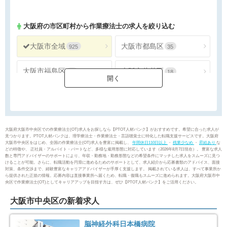
297
155
大阪府
の市区町村から作業療法士の求人を絞り込む
大阪市全域
大阪市都島区
925
35
大阪市福島区
大阪市此花区
24
18
大阪市西区
大阪市港区
31
18
大阪市大正区
大阪市天王寺区
22
34
大阪府大阪市中央区での作業療法士(OT)求人をお探しなら【PTOT人材バンク】がおすすめです。希望に合った求人が
見つかります。PTOT人材バンクは、理学療法士・作業療法士・言語聴覚士に特化した転職支援サービスです。大阪府
大阪市中央区をはじめ、全国の作業療法士(OT)求人を豊富に掲載し、
年間休日110日以上
・
残業少なめ
・
昇給あり
な
大阪市浪速区
大阪市西淀川区
33
27
どの特徴や、 正社員・アルバイト・パートなど、多様な雇用形態に対応しています（2026年8月7日現在）。 豊富な求人
数と専門アドバイザーのサポートにより、年収・勤務地・勤務形態などの希望条件にマッチした求人をスムーズに見つ
けることが可能。さらに、転職活動を円滑に進めるためのサポートとして、求人紹介から応募書類のアドバイス、面接
対策、条件交渉まで、経験豊富なキャリアアドバイザーが手厚く支援します。 掲載されている求人は、すべて事業所か
大阪市東淀川区
大阪市東成区
60
45
ら提供された正規の情報。応募内容は直接事業所へ届くため、転職・復職もスムーズに進められます。大阪府大阪市中
央区で作業療法士(OT)としてキャリアアップを目指す方は、ぜひ【PTOT人材バンク】をご活用ください。
大阪市生野区
大阪市旭区
49
25
大阪市中央区の新着求人
大阪市城東区
大阪市阿倍野区
41
46
脳神経外科日本橋病院