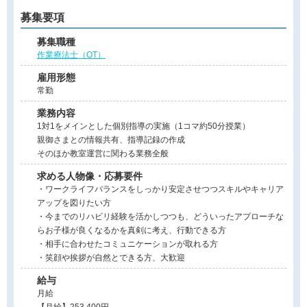
募集要項
募集職種
作業療法士（OT）
雇用形態
常勤
業務内容
1対1をメインとした個別指導の実施（1コマ約50分授業）
親御さまとの情報共有、指導記録の作成
そのほか教室運営に関わる業務全般
求める人物像・応募要件
・ワークライフバランスをしっかり安定させつつスキルやキャリア
アップを図りたい方
・今までのリハビリ経験を活かしつつも、どういったアプローチな
らお子様が良くなるかを真剣に考え、行動できる方
・相手に合わせたコミュニケーションが取れる方
・笑顔や挨拶が自然とできる方、大歓迎
給与
月給