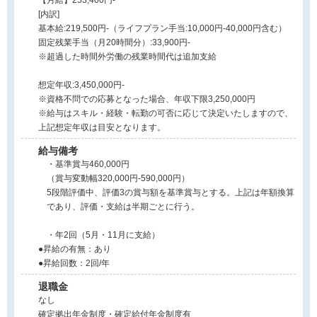
【月給】253,400円-
[内訳]
基本給:219,500円-（ライフプラン手当:10,000円-40,000円含む）
固定残業手当（月20時間分）:33,900円-
※超過した時間外労働の残業時間代は追加支給
想定年収:3,450,000円-
※資格不問での応募となった場合、年収下限3,250,000円
※給与はスキル・経験・転勤の可否に応じて決定いたしますので、
上記想定年収は目安となります。
給与備考
・基準賞与460,000円
（賞与変動幅320,000円-590,000円）
5段階評価中、評価3の賞与額を基準賞与とする。上記は年額換算
であり、評価・支給は半期ごとに行う。
・年2回（5月・11月に支給）
●昇給の有無：あり
●昇給回数：2回/年
退職金
なし
確定拠出年金制度・確定給付年金制度有