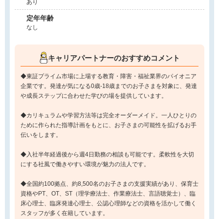
あり
定年年齢
なし
キャリアパートナーのおすすめコメント
◆東証プライム市場に上場する教育・障害・福祉業界のパイオニア
企業です。発達が気になる0歳-18歳までのお子さまを対象に、発達
や成長ステップに合わせた学びの場を提供しています。
◆カリキュラムや学習方法等は完全オーダーメイド。一人ひとりの
ために作られた指導計画をもとに、お子さまの可能性を拡げるお手
伝いをします。
◆入社半年経過後から週4日勤務の相談も可能です。柔軟性を大切
にする社風で働きやすい環境が魅力の法人です。
◆全国約100拠点、約8,500名のお子さまの支援実績があり、保育士
資格やPT、OT、ST（理学療法士、作業療法士、言語聴覚士）、臨
床心理士、臨床発達心理士、公認心理師などの資格を活かして働く
スタッフが多く在籍しています。