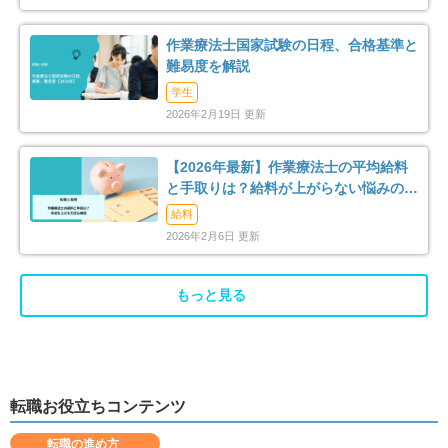
柏原市
羽曳野市
9
27
作業療法士国家試験の日程、合格基準と
難易度を解説
門真市
摂津市
53
35
学生
2026年2月19日 更新
高石市
藤井寺市
7
21
【2026年最新】作業療法士の平均給料
東大阪市
泉南市
160
12
と手取りは？給料が上がらない悩みの解
消法まで解説
給料
四條畷市
交野市
12
23
2026年2月6日 更新
大阪狭山市
阪南市
27
11
もっと見る
三島郡島本町
豊能郡豊能町
5
4
泉北郡忠岡町
泉南郡熊取町
10
8
転職お役立ちコンテンツ
泉南郡岬町
南河内郡千早赤阪村
5
2
転職の進め方