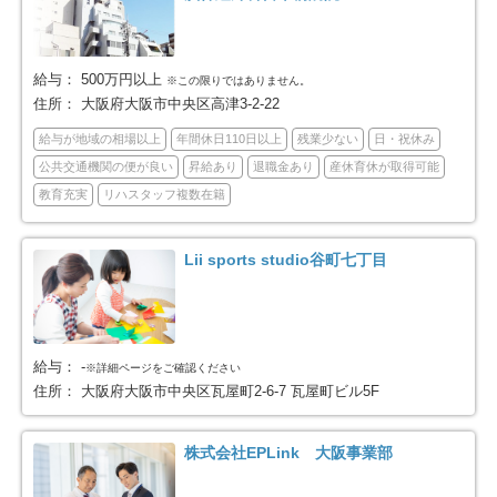
大阪市住吉区
大阪市東住吉区
48
54
給与：
500万円以上
※この限りではありません。
大阪市西成区
大阪市淀川区
38
57
住所：
大阪府大阪市中央区高津3-2-22
給与が地域の相場以上
年間休日110日以上
残業少ない
日・祝休み
大阪市鶴見区
大阪市住之江区
28
33
公共交通機関の便が良い
昇給あり
退職金あり
産休育休が取得可能
教育充実
リハスタッフ複数在籍
大阪市平野区
大阪市北区
49
66
Lii sports studio谷町七丁目
大阪市中央区
堺市全域
44
217
堺市堺区
堺市中区
53
43
給与：
-
※詳細ページをご確認ください
堺市東区
堺市西区
16
36
住所：
大阪府大阪市中央区瓦屋町2-6-7 瓦屋町ビル5F
堺市南区
堺市北区
13
41
株式会社EPLink 大阪事業部
堺市美原区
岸和田市
15
54