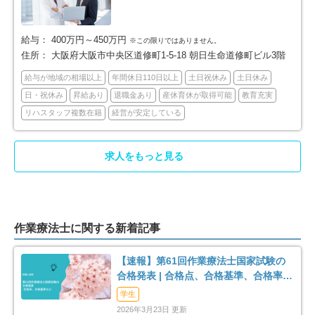
豊中市
池田市
135
31
給与：
400万円～450万円
※この限りではありません。
住所：
大阪府大阪市中央区道修町1-5-18 朝日生命道修町ビル3階
吹田市
泉大津市
110
14
給与が地域の相場以上
年間休日110日以上
土日祝休み
土日休み
高槻市
貝塚市
80
22
日・祝休み
昇給あり
退職金あり
産休育休が取得可能
教育充実
リハスタッフ複数在籍
経営が安定している
守口市
枚方市
58
92
求人をもっと見る
茨木市
八尾市
107
64
泉佐野市
富田林市
21
40
作業療法士に関する新着記事
寝屋川市
河内長野市
51
22
【速報】第61回作業療法士国家試験の
松原市
大東市
25
20
合格発表 | 合格点、合格基準、合格率
（2026年）
学生
和泉市
箕面市
35
50
2026年3月23日 更新