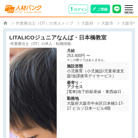
ご登録
ログイン
MENU
作業療法士（OT）の求人トップ
大阪府
大阪市
大阪市中
LITALICOジュニアなんば・日本橋教室
-作業療法士（OT）の求人・転職情報-
月給
253,400円 〜
※この限りではありません。
施設形態
小児療育（小児施設/児童発達支
援/放課後等デイサービス）
最寄り・
アクセス
[電車]地下鉄銀座線・東西線日本
橋駅から徒歩1分
勤務地
大阪府大阪市中央区日本橋1-17-
17 ピカソ日本一ビル4階