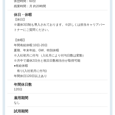
休憩時間：60分
残業時間：月 約20時間
休日・休暇
【休日】
※週休3日制も導入されております。※詳しくは担当キャリアパー
トナーにご質問ください。
【休暇】
年間有給休暇:10日-20日
夏期、年末年始、GW、特別休暇
※入社初月に付与 （入社月により付与日数は変動）
※月中で週休2日分と祝日日数相当分が取得可能
●有給休暇
有り(入社初月に付与)
年間休日120日以上あり
年間休日数
120日
雇用期間
なし
試用期間