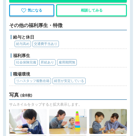
気になる
相談してみる
その他の福利厚生・特徴
給与と休日
給与高め
交通費手当あり
福利厚生
社会保険完備
昇給あり
雇用期間無
職場環境
リハスタッフ複数在籍
経営が安定している
写真
(全8枚)
サムネイルをタップすると拡大表示します。