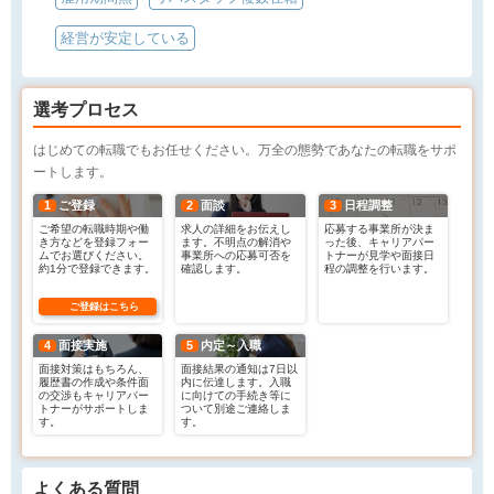
経営が安定している
選考プロセス
はじめての転職でもお任せください。万全の態勢であなたの転職をサポ
ートします。
1
ご登録
2
面談
3
日程調整
ご希望の転職時期や働
求人の詳細をお伝えし
応募する事業所が決ま
き方などを登録フォー
ます。不明点の解消や
った後、キャリアパー
ムでお選びください。
事業所への応募可否を
トナーが見学や面接日
約1分で登録できます。
確認します。
程の調整を行います。
ご登録はこちら
4
面接実施
5
内定～入職
面接対策はもちろん、
面接結果の通知は7日以
履歴書の作成や条件面
内に伝達します。入職
の交渉もキャリアパー
に向けての手続き等に
トナーがサポートしま
ついて別途ご連絡しま
す。
す。
よくある質問