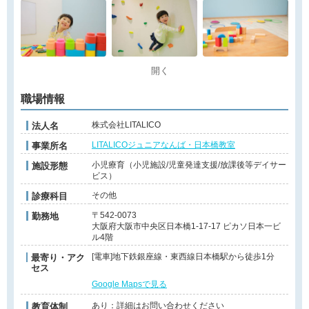
開く
職場情報
株式会社LITALICO
法人名
LITALICOジュニアなんば・日本橋教室
事業所名
小児療育（小児施設/児童発達支援/放課後等デイサー
施設形態
ビス）
その他
診療科目
〒542-0073
勤務地
大阪府大阪市中央区日本橋1-17-17 ピカソ日本一ビ
ル4階
[電車]地下鉄銀座線・東西線日本橋駅から徒歩1分
最寄り・アク
セス
Google Mapsで見る
あり：詳細はお問い合わせください
教育体制