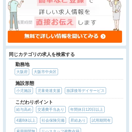
同じカテゴリの求人を検索する
勤務地
大阪府
大阪市中央区
施設形態
小児施設
児童発達支援
放課後等デイサービス
こだわりポイント
給与高め
交通費手当あり
年間休日120日以上
4週8休以上
社会保険完備
昇給あり
試用期間有
雇用期間無
リハスタッフ複数在籍