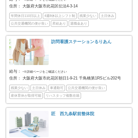
住所：
大阪府大阪市此花区伝法4-3-14
大阪市平野区
大阪市北区
49
66
年間休日110日以上
4週8休以上シフト制
残業少ない
土日休み
公共交通機関の便が良い
昇給あり
退職金あり
大阪市中央区
堺市全域
44
217
訪問看護ステーションるりあん
堺市堺区
堺市中区
53
43
堺市東区
堺市西区
16
36
給与：
-
※詳細ページをご確認ください
堺市南区
堺市北区
13
41
住所：
大阪府大阪市此花区朝日1-9-21 千鳥橋第1RSビル202号
堺市美原区
岸和田市
残業少ない
土日休み
車通勤可
公共交通機関の便が良い
15
54
産休育休が取得可能
リハスタッフ複数在籍
豊中市
池田市
135
31
匠 西九条駅前整体院
吹田市
泉大津市
110
14
高槻市
貝塚市
80
22