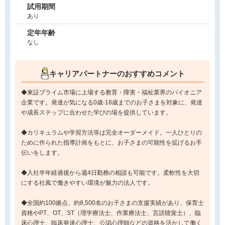
試用期間
あり
定年年齢
なし
キャリアパートナーのおすすめコメント
◆東証プライム市場に上場する教育・障害・福祉業界のパイオニア
企業です。発達が気になる0歳-18歳までのお子さまを対象に、発達
や成長ステップに合わせた学びの場を提供しています。
◆カリキュラムや学習方法等は完全オーダーメイド。一人ひとりの
ために作られた指導計画をもとに、お子さまの可能性を拡げるお手
伝いをします。
◆入社半年経過後から週4日勤務の相談も可能です。柔軟性を大切
にする社風で働きやすい環境が魅力の法人です。
◆全国約100拠点、約8,500名のお子さまの支援実績があり、保育士
資格やPT、OT、ST（理学療法士、作業療法士、言語聴覚士）、臨
床心理士、臨床発達心理士、公認心理師などの資格を活かして働く