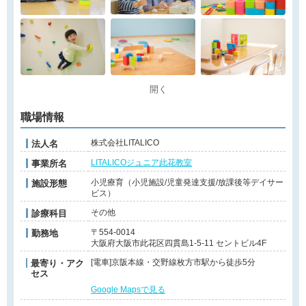
開く
職場情報
株式会社LITALICO
法人名
LITALICOジュニア此花教室
事業所名
小児療育（小児施設/児童発達支援/放課後等デイサー
施設形態
ビス）
その他
診療科目
〒554-0014
勤務地
大阪府大阪市此花区四貫島1-5-11 セントビル4F
[電車]京阪本線・交野線枚方市駅から徒歩5分
最寄り・アク
セス
Google Mapsで見る