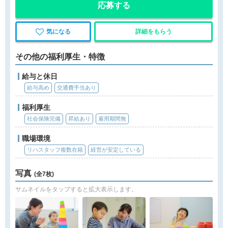
応募する
気になる
詳細をもらう
その他の福利厚生・特徴
給与と休日
給与高め
交通費手当あり
福利厚生
社会保険完備
昇給あり
雇用期間無
職場環境
リハスタッフ複数在籍
経営が安定している
写真
(全7枚)
サムネイルをタップすると拡大表示します。