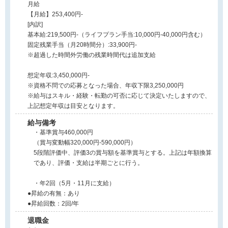
月給
【月給】253,400円-
[内訳]
基本給:219,500円-（ライフプラン手当:10,000円-40,000円含む）
固定残業手当（月20時間分）:33,900円-
※超過した時間外労働の残業時間代は追加支給
想定年収:3,450,000円-
※資格不問での応募となった場合、年収下限3,250,000円
※給与はスキル・経験・転勤の可否に応じて決定いたしますので、
上記想定年収は目安となります。
給与備考
・基準賞与460,000円
（賞与変動幅320,000円-590,000円）
5段階評価中、評価3の賞与額を基準賞与とする。上記は年額換算
であり、評価・支給は半期ごとに行う。
・年2回（5月・11月に支給）
●昇給の有無：あり
●昇給回数：2回/年
退職金