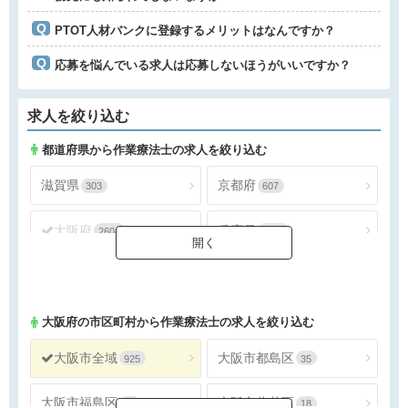
PTOT人材バンクに登録するメリットはなんですか？
応募を悩んでいる求人は応募しないほうがいいですか？
求人を絞り込む
都道府県から作業療法士の求人を絞り込む
滋賀県
京都府
303
607
大阪府
兵庫県
2604
1388
奈良県
和歌山県
297
155
大阪府
の市区町村から作業療法士の求人を絞り込む
大阪市全域
大阪市都島区
925
35
大阪市福島区
大阪市此花区
24
18