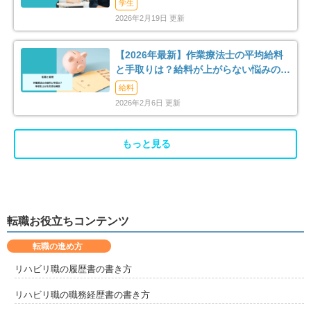
学生
2026年2月19日 更新
東大阪市
泉南市
160
12
【2026年最新】作業療法士の平均給料
四條畷市
交野市
12
23
と手取りは？給料が上がらない悩みの解
消法まで解説
給料
大阪狭山市
阪南市
27
11
2026年2月6日 更新
三島郡島本町
豊能郡豊能町
5
4
もっと見る
泉北郡忠岡町
泉南郡熊取町
10
8
泉南郡岬町
南河内郡千早赤阪村
5
2
転職お役立ちコンテンツ
転職の進め方
リハビリ職の履歴書の書き方
リハビリ職の職務経歴書の書き方