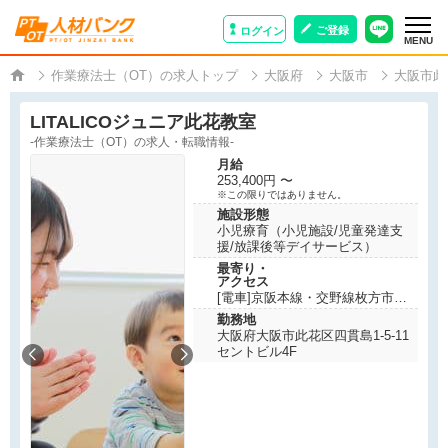
ご登録
ログイン
MENU
作業療法士（OT）の求人トップ
大阪府
大阪市
大阪市此
LITALICOジュニア此花教室
-作業療法士（OT）の求人・転職情報-
月給
253,400円 〜
※この限りではありません。
施設形態
小児療育（小児施設/児童発達支
援/放課後等デイサービス）
最寄り・
アクセス
[電車]京阪本線・交野線枚方市駅
から徒歩5分
勤務地
大阪府大阪市此花区四貫島1-5-11
セントビル4F