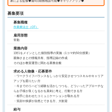
家による監修◆週4日勤務相談可能◆キャリアアップ◆
募集要項
募集職種
作業療法士（OT）
雇用形態
常勤
業務内容
1対1をメインとした個別指導の実施（1コマ約50分授業）
親御さまとの情報共有、指導記録の作成
そのほか教室運営に関わる業務全般
求める人物像・応募要件
・ワークライフバランスをしっかり安定させつつスキルやキャリア
アップを図りたい方
・今までのリハビリ経験を活かしつつも、どういったアプローチな
らお子様が良くなるかを真剣に考え、行動できる方
・相手に合わせたコミュニケーションが取れる方
・笑顔や挨拶が自然とできる方、大歓迎
給与