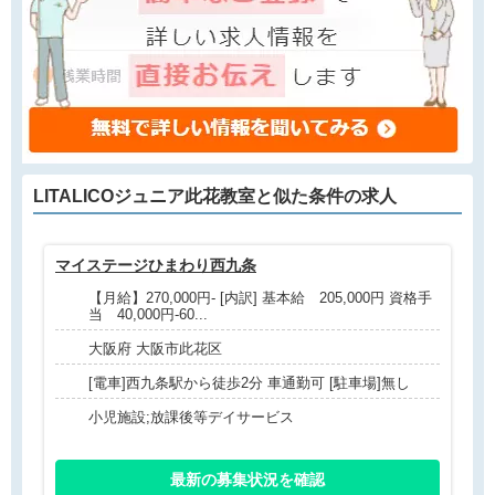
LITALICOジュニア此花教室と
似た条件
の求人
マイステージひまわり西九条
介
【月給】270,000円- [内訳] 基本給 205,000円 資格手
当 40,000円-60...
大阪府 大阪市此花区
[電車]西九条駅から徒歩2分 車通勤可 [駐車場]無し
小児施設;放課後等デイサービス
最新の募集状況を確認