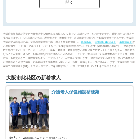
大阪市西区
大阪市港区
31
18
大阪市大正区
大阪市天王寺区
22
34
大阪府大阪市此花区での作業療法士(OT)求人をお探しなら【PTOT人材バンク】がおすすめです。希望に合った求人が
見つかります。PTOT人材バンクは、理学療法士・作業療法士・言語聴覚士に特化した転職支援サービスです。大阪府
大阪市此花区をはじめ、全国の作業療法士(OT)求人を豊富に掲載し、
給与高め
・
年間休日110日以上
・
4週8休以上
な
大阪市浪速区
大阪市西淀川区
33
27
どの特徴や、 正社員・アルバイト・パートなど、多様な雇用形態に対応しています（2026年8月7日現在）。 豊富な求人
数と専門アドバイザーのサポートにより、年収・勤務地・勤務形態などの希望条件にマッチした求人をスムーズに見つ
けることが可能。さらに、転職活動を円滑に進めるためのサポートとして、求人紹介から応募書類のアドバイス、面接
対策、条件交渉まで、経験豊富なキャリアアドバイザーが手厚く支援します。 掲載されている求人は、すべて事業所か
大阪市東淀川区
大阪市東成区
60
45
ら提供された正規の情報。応募内容は直接事業所へ届くため、転職・復職もスムーズに進められます。大阪府大阪市此
花区で作業療法士(OT)としてキャリアアップを目指す方は、ぜひ【PTOT人材バンク】をご活用ください。
大阪市生野区
大阪市旭区
49
25
大阪市此花区の新着求人
大阪市城東区
大阪市阿倍野区
41
46
介護老人保健施設桔梗苑
大阪市住吉区
大阪市東住吉区
48
54
大阪市西成区
大阪市淀川区
38
57
大阪市鶴見区
大阪市住之江区
28
33
給与：
-
※詳細ページをご確認ください