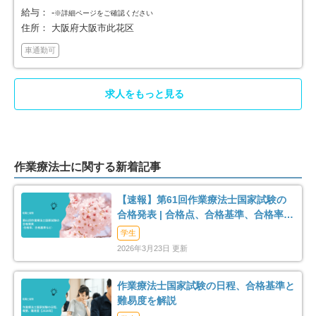
給与：
-
※詳細ページをご確認ください
守口市
枚方市
58
92
住所：
大阪府大阪市此花区
車通勤可
茨木市
八尾市
107
64
求人をもっと見る
泉佐野市
富田林市
21
40
寝屋川市
河内長野市
51
22
松原市
大東市
作業療法士に関する新着記事
25
20
【速報】第61回作業療法士国家試験の
和泉市
箕面市
35
50
合格発表 | 合格点、合格基準、合格率
（2026年）
学生
柏原市
羽曳野市
9
27
2026年3月23日 更新
門真市
摂津市
53
35
作業療法士国家試験の日程、合格基準と
難易度を解説
高石市
藤井寺市
7
21