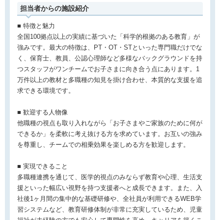
担当者からの施設紹介
■ 特徴と魅力
全国100拠点以上の実績に基づいた「科学的根拠のある教育」が
強みです。最大の特徴は、PT・OT・STといった専門職だけでな
く、保育士、教員、公認心理師など多様なバックグラウンドを持
つスタッフがワンチームでお子さまに向き合う点にあります。1
万件以上の教材と多職種の知見を掛け合わせ、本質的な支援を追
求できる環境です。
■ 歓迎する人物像
他職種の視点も取り入れながら「お子さまやご家族のために何が
できるか」を柔軟に考え抜ける方を求めています。お互いの強み
を尊重し、チームでの相乗効果を楽しめる方を歓迎します。
■ 実現できること
多職種連携を通じて、医学的視点のみならず教育や心理、生活支
援といった幅広い視野を持つ支援者へと成長できます。また、入
社後1ヶ月間の集中的な基礎研修や、全社員が利用できるWEB学
習システムなど、教育研修体制が非常に充実しているため、児童