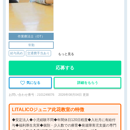
作業療法士（OT）
常勤
給与高め
交通費手当あり
もっと見る
応募する
気になる
詳細をもらう
お問い合わせ番号 : J101249076
2026年08月04日 更新
LITALICOジュニア此花教室の特徴
◆安定法人◆小児経験不問◆年間休日120日程度◆入社月に有給付
与◆福利厚生充実◆個別・少人数での療育◆発達障害児支援の専門