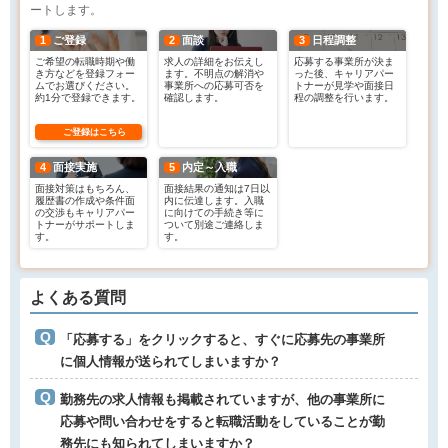
ートします。
1
ご登録
2
面談
3
日程調整
ご希望の転職時期や働
求人の詳細をお伝えし
応募する事業所が決ま
き方などを登録フォー
ます。不明点の解消や
った後、キャリアパー
ムでお選びください。
事業所への応募可否を
トナーが見学や面接日
約1分で登録できます。
確認します。
程の調整を行います。
ご登録はこちら
4
面接実施
5
内定～入職
面接対策はもちろん、
面接結果の通知は7日以
履歴書の作成や条件面
内に伝達します。入職
の交渉もキャリアパー
に向けての手続き等に
トナーがサポートしま
ついて別途ご連絡しま
す。
す。
よくある質問
「応募する」をクリックすると、すぐに応募先の事業所
に個人情報が送られてしまいますか？
勤務先の求人情報も掲載されていますが、他の事業所に
応募や問い合わせをすると転職活動をしていることが勤
務先にも知られてしまいますか？