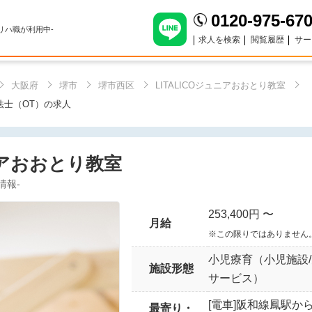
0120-975-67
のリハ職が利用中-
求人を検索
閲覧履歴
サー
大阪府
堺市
堺市西区
LITALICOジュニアおおとり教室
療法士（OT）の求人
ュニアおおとり教室
情報-
253,400円 〜
月給
※この限りではありません
小児療育（小児施設
施設形態
サービス）
[電車]阪和線鳳駅か
最寄り・