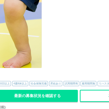
20日以上
4週8休以上
社会保険完備
昇給あり
試用期間有
雇用期間無
リハス
最新の募集状況を確認する
日前)