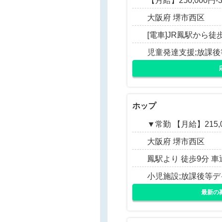
【月給】250,000円
大阪府 堺市西区
[電車]JR鳳駅から徒
児童発達支援;放課
ホップ
▼常勤 【月給】215,00
大阪府 堺市西区
鳳駅より 徒歩9分 
小児施設;放課後等
最新の