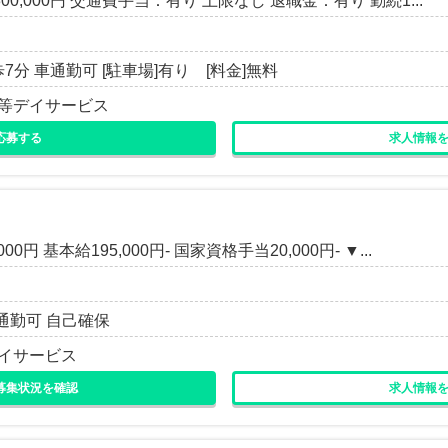
-300,000円 交通費手当：有り 上限なし 退職金：有り 勤続1...
歩7分 車通勤可 [駐車場]有り [料金]無料
後等デイサービス
応募する
求人情報
0円 基本給195,000円- 国家資格手当20,000円- ▼...
車通勤可 自己確保
デイサービス
募集状況を確認
求人情報