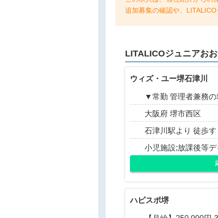
追加募集の確認や、LITAL
LITALICOジュニア
ウィズ・ユー堺石津川
▼常勤 管理者兼務の場合 
大阪府 堺市西区
石津川駅より 徒歩す
小児施設;放課後等
ハピスポ堺