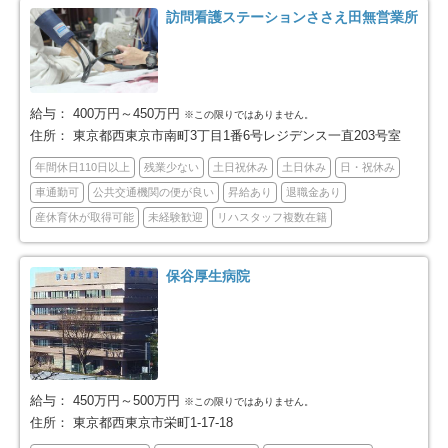
杉並区
豊島区
190
92
訪問看護ステーションささえ田無営業所
北区
荒川区
114
64
板橋区
練馬区
160
175
給与：
400万円～450万円
※この限りではありません。
住所：
東京都西東京市南町3丁目1番6号レジデンス一直203号室
足立区
葛飾区
240
125
年間休日110日以上
残業少ない
土日祝休み
土日休み
日・祝休み
車通勤可
公共交通機関の便が良い
昇給あり
退職金あり
江戸川区
八王子市
186
130
産休育休が取得可能
未経験歓迎
リハスタッフ複数在籍
立川市
武蔵野市
61
51
保谷厚生病院
三鷹市
青梅市
65
38
府中市
昭島市
66
27
給与：
450万円～500万円
※この限りではありません。
調布市
町田市
72
127
住所：
東京都西東京市栄町1-17-18