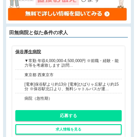
田無病院と
似た条件
の求人
保谷厚生病院
武
▼常勤 年収4,000,000-4,500,000円 ※前職・経験・能
力等を考慮致します 訪問...
東京都 西東京市
[電車]保谷駅より約13分 [電車]ひばりヶ丘駅より約15
分 ※保谷駅北口より、無料シャトルバスが運...
病院（急性期）
応募する
求人情報を見る