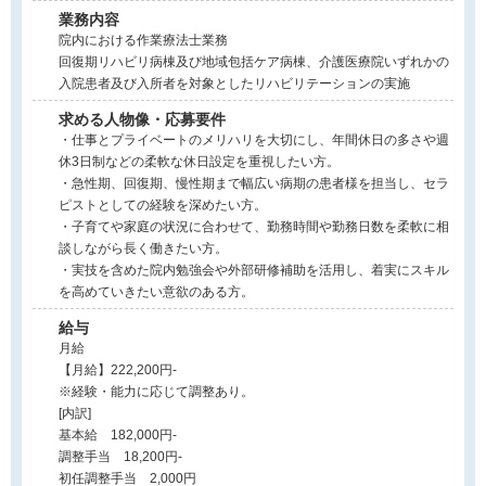
業務内容
院内における作業療法士業務
回復期リハビリ病棟及び地域包括ケア病棟、介護医療院いずれかの
入院患者及び入所者を対象としたリハビリテーションの実施
求める人物像・応募要件
・仕事とプライベートのメリハリを大切にし、年間休日の多さや週
休3日制などの柔軟な休日設定を重視したい方。
・急性期、回復期、慢性期まで幅広い病期の患者様を担当し、セラ
ピストとしての経験を深めたい方。
・子育てや家庭の状況に合わせて、勤務時間や勤務日数を柔軟に相
談しながら長く働きたい方。
・実技を含めた院内勉強会や外部研修補助を活用し、着実にスキル
を高めていきたい意欲のある方。
給与
月給
【月給】222,200円-
※経験・能力に応じて調整あり。
[内訳]
基本給 182,000円-
調整手当 18,200円-
初任調整手当 2,000円