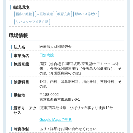
職場環境
幅広い経験
未経験歓迎
教育充実
駅orバス停近い
リハスタッフ複数在籍
職場情報
医療法人財団緑秀会
法人名
田無病院
事業所名
病院（総合/急性期/回復期/療養型/ケアミックス/外
施設形態
来）、介護保険関連施設（介護老人保健施設）、そ
の他（介護医療院/その他）
外科、内科、耳鼻咽喉科、消化器科、整形外科、そ
診療科目
の他
〒188-0002
勤務地
東京都西東京市緑町3-6-1
[電車]西武池袋線 ひばりヶ丘駅より徒歩12分
最寄り・アク
セス
Google Mapsで見る
あり：詳細はお問い合わせください
教育体制