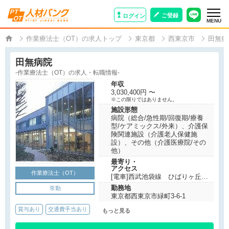
ご登録
ログイン
MENU
作業療法士（OT）の求人トップ
東京都
西東京市
田無病
田無病院
-作業療法士（OT）の求人・転職情報-
年収
3,030,400円 〜
※この限りではありません。
施設形態
病院（総合/急性期/回復期/療養
型/ケアミックス/外来）、介護保
険関連施設（介護老人保健施
設）、その他（介護医療院/その
他）
最寄り・
アクセス
作業療法士（OT）
[電車]西武池袋線 ひばりヶ丘駅
より徒歩12分
勤務地
常勤
東京都西東京市緑町3-6-1
賞与あり
交通費手当あり
もっと見る