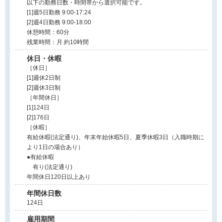
以下の勤務日数・時間帯から選択可能です。
[1]週5日勤務 9:00-17:24
[2]週4日勤務 9:00-18:00
休憩時間：60分
残業時間：月 約10時間
休日・休暇
［休日］
[1]週休2日制
[2]週休3日制
［年間休日］
[1]124日
[2]176日
［休暇］
有給休暇(法定通り)、年末年始休暇5日、夏季休暇3日（入職時期に
より1日の場合あり）
●有給休暇
有り(法定通り)
年間休日120日以上あり
年間休日数
124日
雇用期間