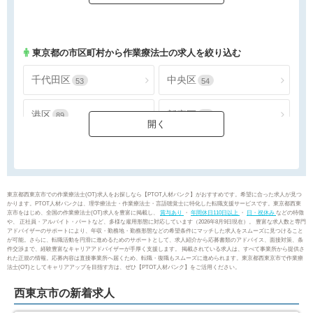
千葉県
東京都
1463
3905
神奈川県
2242
東京都
の市区町村から作業療法士の求人を絞り込む
千代田区
中央区
53
54
港区
新宿区
89
95
文京区
台東区
44
67
墨田区
江東区
69
140
東京都西東京市での作業療法士(OT)求人をお探しなら【PTOT人材バンク】がおすすめです。希望に合った求人が見つ
かります。PTOT人材バンクは、理学療法士・作業療法士・言語聴覚士に特化した転職支援サービスです。東京都西東
京市をはじめ、全国の作業療法士(OT)求人を豊富に掲載し、
賞与あり
・
年間休日110日以上
・
日・祝休み
などの特徴
品川区
目黒区
94
85
や、 正社員・アルバイト・パートなど、多様な雇用形態に対応しています（2026年8月9日現在）。 豊富な求人数と専門
アドバイザーのサポートにより、年収・勤務地・勤務形態などの希望条件にマッチした求人をスムーズに見つけること
が可能。さらに、転職活動を円滑に進めるためのサポートとして、求人紹介から応募書類のアドバイス、面接対策、条
件交渉まで、経験豊富なキャリアアドバイザーが手厚く支援します。 掲載されている求人は、すべて事業所から提供さ
大田区
世田谷区
229
292
れた正規の情報。応募内容は直接事業所へ届くため、転職・復職もスムーズに進められます。東京都西東京市で作業療
法士(OT)としてキャリアアップを目指す方は、ぜひ【PTOT人材バンク】をご活用ください。
渋谷区
中野区
85
85
西東京市の新着求人