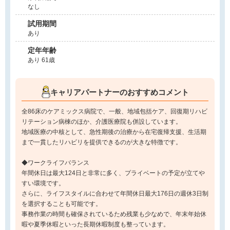
なし
試用期間
あり
定年年齢
あり 61歳
キャリアパートナーのおすすめコメント
全86床のケアミックス病院で、一般、地域包括ケア、回復期リハビ
リテーション病棟のほか、介護医療院も併設しています。
地域医療の中核として、急性期後の治療から在宅復帰支援、生活期
まで一貫したリハビリを提供できるのが大きな特徴です。
◆ワークライフバランス
年間休日は最大124日と非常に多く、プライベートの予定が立てや
すい環境です。
さらに、ライフスタイルに合わせて年間休日最大176日の週休3日制
を選択することも可能です。
事務作業の時間も確保されているため残業も少なめで、年末年始休
暇や夏季休暇といった長期休暇制度も整っています。