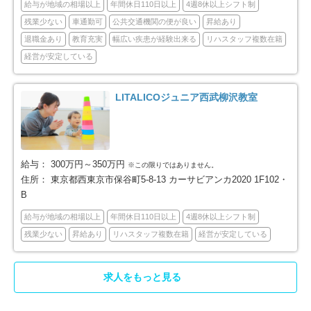
給与が地域の相場以上
年間休日110日以上
4週8休以上シフト制
小金井市
小平市
41
35
残業少ない
車通勤可
公共交通機関の便が良い
昇給あり
日野市
東村山市
退職金あり
教育充実
幅広い疾患が経験出来る
リハスタッフ複数在籍
63
36
経営が安定している
国分寺市
国立市
29
5
LITALICOジュニア西武柳沢教室
福生市
狛江市
6
14
東大和市
清瀬市
17
20
給与：
300万円～350万円
※この限りではありません。
東久留米市
武蔵村山市
24
8
住所：
東京都西東京市保谷町5-8-13 カーサビアンカ2020 1F102・
B
多摩市
稲城市
37
19
給与が地域の相場以上
年間休日110日以上
4週8休以上シフト制
残業少ない
昇給あり
リハスタッフ複数在籍
経営が安定している
羽村市
あきる野市
13
13
求人をもっと見る
西東京市
西多摩郡瑞穂町
42
9