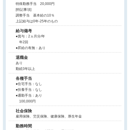
特殊勤務手当 20,000円
[特記事項]
調整手当 基本給の10％
上記給与は0年-25年のもの
給与備考
●賞与：2ヵ月分/年
年2回
●昇給の有無：あり
退職金
あり
勤続3年以上
各種手当
●住宅手当：なし
●扶養手当：なし
●通勤手当：あり
100,000円
社会保険
雇用保険、労災保険、健康保険、厚生年金
勤務時間