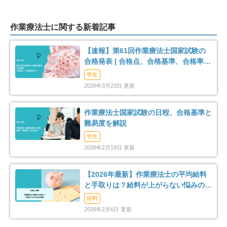
西多摩郡日の出町
西多摩郡檜原村
9
1
作業療法士に関する新着記事
【速報】第61回作業療法士国家試験の
合格発表 | 合格点、合格基準、合格率
（2026年）
学生
2026年3月23日 更新
作業療法士国家試験の日程、合格基準と
難易度を解説
学生
2026年2月19日 更新
【2026年最新】作業療法士の平均給料
と手取りは？給料が上がらない悩みの解
消法まで解説
給料
2026年2月6日 更新