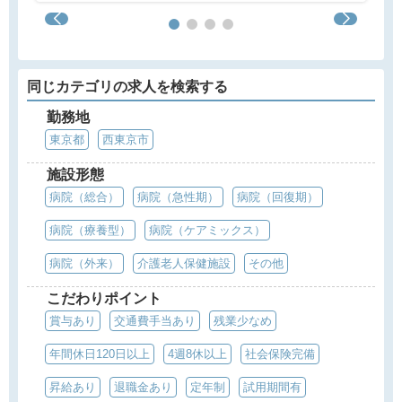
同じカテゴリの求人を検索する
勤務地
東京都
西東京市
施設形態
病院（総合）
病院（急性期）
病院（回復期）
病院（療養型）
病院（ケアミックス）
病院（外来）
介護老人保健施設
その他
こだわりポイント
賞与あり
交通費手当あり
残業少なめ
年間休日120日以上
4週8休以上
社会保険完備
昇給あり
退職金あり
定年制
試用期間有