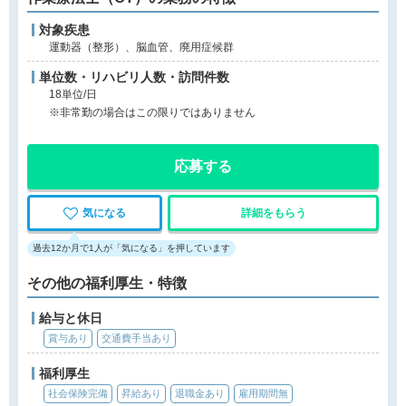
対象疾患
運動器（整形）、脳血管、廃用症候群
単位数・リハビリ人数・訪問件数
18単位/日
※非常勤の場合はこの限りではありません
応募する
気になる
詳細をもらう
過去12か月で1人が「気になる」を押しています
その他の福利厚生・特徴
給与と休日
賞与あり
交通費手当あり
福利厚生
社会保険完備
昇給あり
退職金あり
雇用期間無