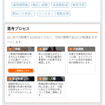
雇用期間無
幅広い経験
未経験歓迎
教育充実
駅orバス停近い
リハスタッフ複数在籍
選考プロセス
はじめての転職でもお任せください。万全の態勢であなたの転職をサポ
ートします。
1
ご登録
2
面談
3
日程調整
ご希望の転職時期や働
求人の詳細をお伝えし
応募する事業所が決ま
き方などを登録フォー
ます。不明点の解消や
った後、キャリアパー
ムでお選びください。
事業所への応募可否を
トナーが見学や面接日
約1分で登録できます。
確認します。
程の調整を行います。
ご登録はこちら
4
面接実施
5
内定～入職
面接対策はもちろん、
面接結果の通知は7日以
履歴書の作成や条件面
内に伝達します。入職
の交渉もキャリアパー
に向けての手続き等に
トナーがサポートしま
ついて別途ご連絡しま
す。
す。