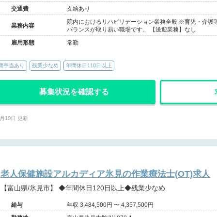
交通費
支給あり
院内におけるリハビリテーション業務全般 ※育児・介護
業務内容
バランスが取り易い職場です。 【送迎業務】なし
雇用形態
常勤
費手当あり
残業少なめ
年間休日110日以上
募集状況を確認する
7月10日 更新
老人保健施設アルカディア氷見の作業療法士(OT)求人
【富山県/氷見市】 ◆年間休日120日以上◆残業少なめ
給与
年収 3,484,500円 〜 4,357,500円