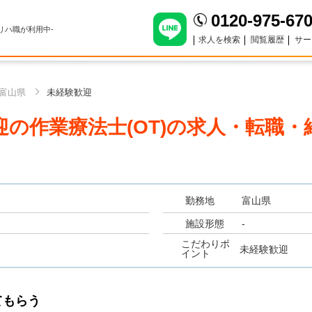
0120-975-67
のリハ職が利用中-
求人を検索
閲覧履歴
サー
富山県
未経験歓迎
の作業療法士(OT)
の求人・転職・
勤務地
富山県
施設形態
-
こだわりポ
未経験歓迎
イント
てもらう