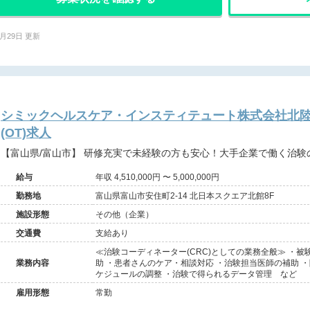
7月29日 更新
シミックヘルスケア・インスティテュート株式会社北
(OT)求人
【富山県/富山市】 研修充実で未経験の方も安心！大手企業で働く
給与
年収 4,510,000円 〜 5,000,000円
勤務地
富山県富山市安住町2-14 北日本スクエア北館8F
施設形態
その他（企業）
交通費
支給あり
≪治験コーディネーター(CRC)としての業務全般≫ ・
業務内容
助 ・患者さんのケア・相談対応 ・治験担当医師の補助 
ケジュールの調整 ・治験で得られるデータ管理 など
雇用形態
常勤