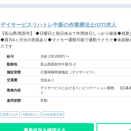
デイサービスリハトレ中新の作業療法士(OT)求人
【富山県/黒部市】 ◆日曜日と祝日休みで年間休日しっかり確保◆残業少なめでワークライフバランス充実
◆賞与4ヶ月分の実績あり◆マイカー通勤可能で通勤ラクラク◆未経験
スです
給与
月給 230,000円 〜
勤務地
富山県黒部市中新31-3
施設形態
介護保険関連施設（デイサービス）
交通費
支給あり
デイサービスにおけるリハビリテーション業務。 【応募条
業務内容
り
雇用形態
常勤
残業少なめ
4週8休以上
社会保険完備
募集状況を確認する