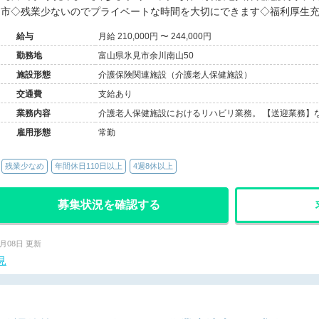
市◇残業少ないのでプライベートな時間を大切にできます◇福利厚生
給与
月給 210,000円 〜 244,000円
勤務地
富山県氷見市余川南山50
施設形態
介護保険関連施設（介護老人保健施設）
交通費
支給あり
業務内容
介護老人保健施設におけるリハビリ業務。 【送迎業務】
雇用形態
常勤
残業少なめ
年間休日110日以上
4週8休以上
募集状況を確認する
7月08日 更新
見