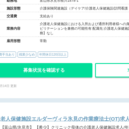
勤務地
富山県氷見市鞍川1878-1
施設形態
介護保険関連施設（デイケア/介護老人保健施設/訪問看護
交通費
支給あり
介護老人保健施設における入所および通所利用者様への身
業務内容
ビリテーションを兼務の可能性有 配属先:介護老人保健施
務】なし
雇用形態
常勤
費手当あり
残業少なめ
年間休日120日以上
募集状況を確認する
5月14日 更新
老人保健施設エルダーヴィラ氷見の作業療法士(OT)求
【富山県/氷見市】 【希少】クリニック母体の介護老人保健施設求人/年間休日110日/送迎業務なし＠氷見