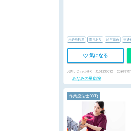
未経験歓迎
賞与あり
給与高め
交通
気になる
お問い合わせ番号 : J101230092
2026年0
みなみの星病院
作業療法士(OT)