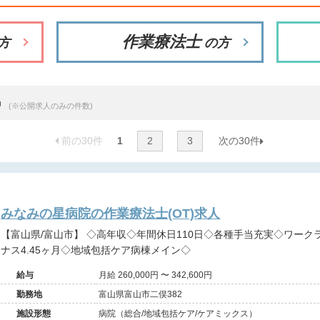
作業療法士
方
の方
中
(※公開求人のみの件数)
前の30件
1
2
3
次の30件
みなみの星病院の作業療法士(OT)求人
【富山県/富山市】 ◇高年収◇年間休日110日◇各種手当充実◇ワークライフバランスがとりやすい◇ボー
ナス4.45ヶ月◇地域包括ケア病棟メイン◇
給与
月給 260,000円 〜 342,600円
勤務地
富山県富山市二俣382
施設形態
病院（総合/地域包括ケア/ケアミックス）