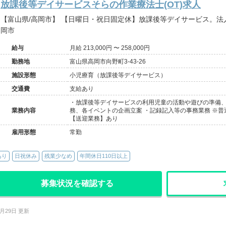
放課後等デイサービスそらの作業療法士(OT)求人
【富山県/高岡市】 【日曜日・祝日固定休】放課後等デイサービス。法人内リハビリスタッフ在籍あり＠高
岡市
給与
月給 213,000円 〜 258,000円
勤務地
富山県高岡市向野町3-43-26
施設形態
小児療育（放課後等デイサービス）
交通費
支給あり
・放課後等デイサービスの利用児童の活動や遊びの準備
業務内容
務、各イベントの企画立案 ・記録記入等の事務業務 ※普
【送迎業務】あり
雇用形態
常勤
あり
日祝休み
残業少なめ
年間休日110日以上
募集状況を確認する
7月29日 更新