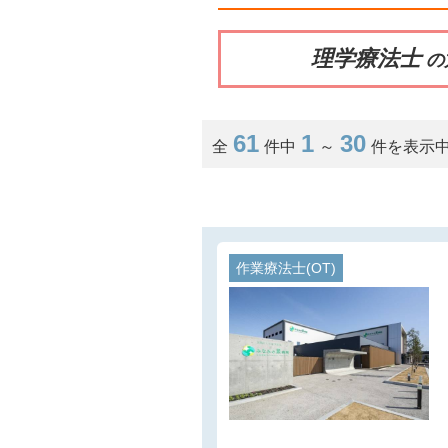
理学療法士
の
61
1
30
全
件中
～
件を表示
作業療法士(OT)