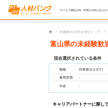
サービス開始14年 -年間11,000人以上
作業療法士(OT)の求人トップ
富山県の未経験歓迎
現在選択されている条件
職種
作業療法士(OT)
雇用形態
-
年収
-
キャリアパートナーに探し