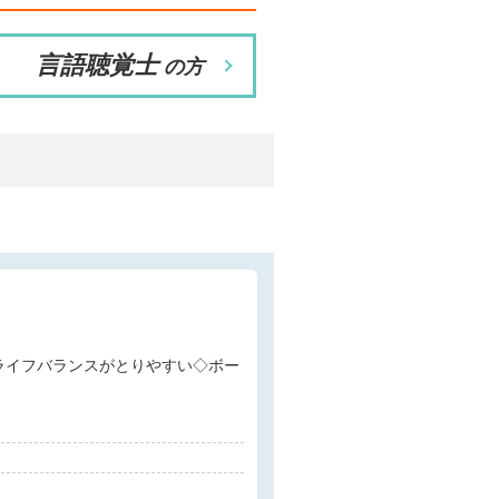
言語聴覚士
の方