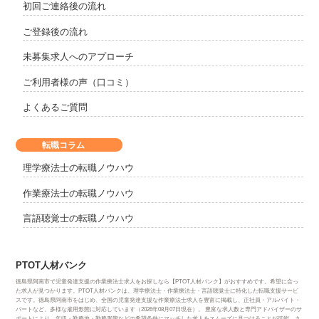
初回ご連絡後の流れ
ご登録後の流れ
未募集求人へのアプローチ
ご利用者様の声（口コミ）
よくあるご質問
転職コラム
理学療法士の転職ノウハウ
作業療法士の転職ノウハウ
言語聴覚士の転職ノウハウ
PTOT人材バンク
徳島県阿南市で児童発達支援の作業療法士求人をお探しなら【PTOT人材バンク】がおすすめです。希望に合っ
た求人が見つかります。PTOT人材バンクは、理学療法士・作業療法士・言語聴覚士に特化した転職支援サービ
スです。徳島県阿南市をはじめ、全国の児童発達支援な作業療法士求人を豊富に掲載し、正社員・アルバイト・
パートなど、多様な雇用形態に対応しています（2026年08月07日現在）。 豊富な求人数と専門アドバイザーのサ
ポートにより、年収・勤務地・勤務形態などの希望条件にマッチした求人をスムーズに見つけることが可能。さ