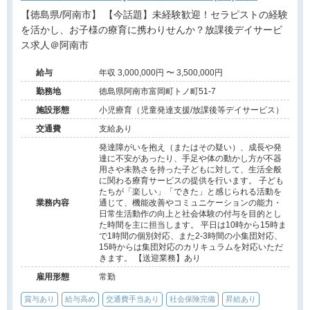
【徳島県/阿南市】 【今話題】未経験歓迎！セラピストの経験
を活かし、お子様の療育に携わりせんか？放課後デイサービ
ス求人＠阿南市
給与
年収 3,000,000円 〜 3,500,000円
勤務地
徳島県阿南市富岡町トノ町51-7
施設形態
小児療育（児童発達支援/放課後等デイサービス）
交通費
支給あり
発達障がいを抱え（またはその疑い）、成長や発
達に不安があったり、手足や体の動かし方が不器
用さや未熟さを持った子どもに対して、生活全般
に関わる療育サービスの提供を行います。 子ども
たちが「楽しい」「できた」と感じられる活動を
業務内容
通じて、機能改善やコミュニケーションの能力・
日常生活動作の向上と社会体験の付与を目的とし
た時間を主に担当します。 平日は10時から15時ま
で1時間の個別対応、また2-3時間の小集団対応、
15時からは集団対応のカリキュラムを対応いただ
きます。 【送迎業務】あり
雇用形態
常勤
賞与あり
給与高め
交通費手当あり
社会保険完備
昇給あり