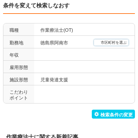
条件を変えて検索しなおす
クリニック(精神科)
介護保険関連施設
0
5
デイケア(精神科)
デイケア
0
0
職種
作業療法士(OT)
デイサービス
訪問看護・リハ
0
2
徳島県阿南市
勤務地
市区町村を選ぶ
介護老人保健施設
特別養護老人ホーム
3
0
年収
サービス付き高齢者向け住
雇用形態
有料老人ホーム
0
0
宅
施設形態
児童発達支援
ショートステイ
小規模多機能
0
0
こだわり
ポイント
小児療育
小児施設
6
4
児童発達支援
放課後等デイサービス
4
4
障害者施設
自費リハビリ施設
0
0
作業療法士に関する新着記事