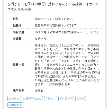
を活かし、お子様の療育に携わりせんか？放課後デイサービ
ス求人＠阿南市
給与
詳細ページをご確認ください
勤務地
徳島県阿南市富岡町トノ町51-7
施設形態
小児療育（児童発達支援/放課後等デイサービス）
交通費
支給あり
発達障がいを抱え（またはその疑い）、成長や発
達に不安があったり、手足や体の動かし方が不器
用さや未熟さを持った子どもに対して、生活全般
に関わる療育サービスの提供を行います。 子ども
たちが「楽しい」「できた」と感じられる活動を
業務内容
通じて、機能改善やコミュニケーションの能力・
日常生活動作の向上と社会体験の付与を目的とし
た時間を主に担当します。 平日は10時から15時ま
で1時間の個別対応、また2-3時間の小集団対応、
15時からは集団対応のカリキュラムを対応いただ
きます。 【送迎業務】あり
雇用形態
非常勤
給与高め
交通費手当あり
昇給あり
産休育休可
定年制
試用期間有