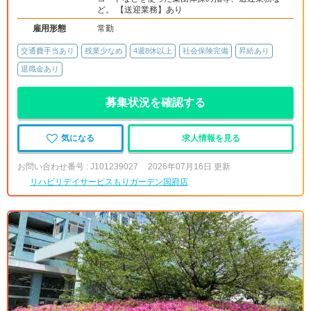
ど。 【送迎業務】あり
雇用形態
常勤
交通費手当あり
残業少なめ
4週8休以上
社会保険完備
昇給あり
退職金あり
募集状況を確認する
気になる
求人情報を見る
お問い合わせ番号 : J101239027
2026年07月16日 更新
リハビリデイサービスもりガーデン国府店