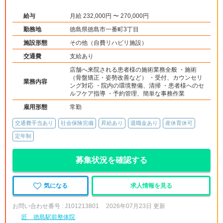
で安心◆インセンティブ制度あり◆独立開業支援あり◆海外展開も視野に
入れた成長企業でプロフェッショナルを目指せる環境です。
給与
月給 232,000円 〜 270,000円
勤務地
徳島県徳島市一番町3丁目
施設形態
その他（自費リハビリ施設）
交通費
支給あり
店舗へ来院される患者様の施術業務全般 ・施術
（骨盤矯正・姿勢改善など） ・受付、カウンセリ
業務内容
ング対応 ・院内の環境整備、清掃 ・患者様へのセ
ルフケア指導 ・予約管理、簡単な事務作業
雇用形態
常勤
交通費手当あり
社会保険完備
昇給あり
退職金あり
産休育休可
定年制
募集状況を確認する
気になる
求人情報を見る
お問い合わせ番号 : J101213801
2026年07月23日 更新
匠 徳島駅前整体院