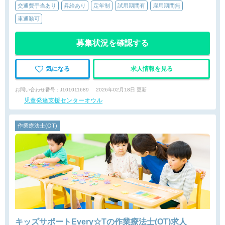
交通費手当あり
昇給あり
定年制
試用期間有
雇用期間無
車通勤可
募集状況を確認する
気になる
求人情報を見る
お問い合わせ番号 : J101011689
2026年02月18日 更新
児童発達支援センターオウル
作業療法士(OT)
キッズサポートEvery☆Tの作業療法士(OT)求人