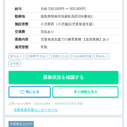
給与
月給 250,000円 〜 305,000円
勤務地
徳島県阿南市領家町高田306番地1
施設形態
小児療育（小児施設/児童発達支援）
交通費
支給あり
業務内容
児童発達支援での療育業務 【送迎業務】あり
雇用形態
常勤
賞与あり
交通費手当あり
残業少なめ
社会保険完備
昇給あり
定年制
募集状況を確認する
気になる
求人情報を見る
お問い合わせ番号 : J101011684
2026年02月18日 更新
児童発達支援センターオウル
作業療法士(OT)