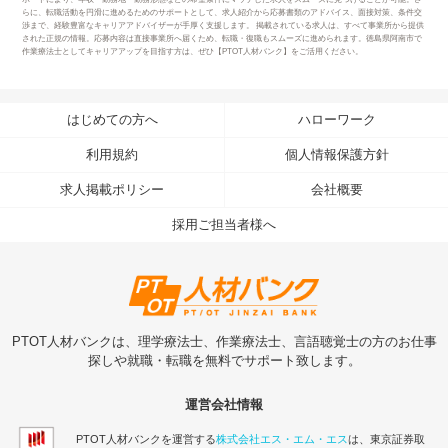
らに、転職活動を円滑に進めるためのサポートとして、求人紹介から応募書類のアドバイス、面接対策、条件交
渉まで、経験豊富なキャリアアドバイザーが手厚く支援します。 掲載されている求人は、すべて事業所から提供
された正規の情報。応募内容は直接事業所へ届くため、転職・復職もスムーズに進められます。徳島県阿南市で
作業療法士としてキャリアアップを目指す方は、ぜひ【PTOT人材バンク】をご活用ください。
はじめての方へ
ハローワーク
利用規約
個人情報保護方針
求人掲載ポリシー
会社概要
採用ご担当者様へ
PTOT人材バンクは、理学療法士、作業療法士、言語聴覚士の方のお仕事
探しや就職・転職を無料でサポート致します。
運営会社情報
PTOT人材バンクを運営する
株式会社エス・エム・エス
は、東京証券取