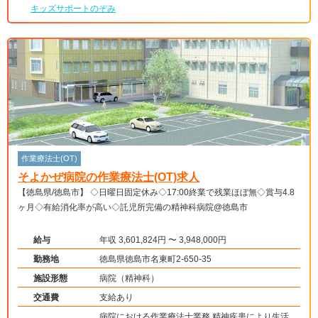
キッズサポートのぞみ
作業療法士(OT)
そよかぜ病院の作業療法士(OT)求人
【徳島県/徳島市】 ◇日曜日固定休み◇17:00終業で残業ほぼ無◇賞与4.8
ヶ月◇有給消化率が高い◇託児所完備の精神科病院@徳島市
給与
年収 3,601,824円 〜 3,948,000円
勤務地
徳島県徳島市名東町2-650-35
施設形態
病院（精神科）
交通費
支給あり
病院における作業療法士業務 精神疾患により生活