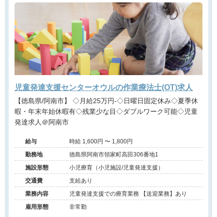
児童発達支援センターオウルの作業療法士(OT)求人
【徳島県/阿南市】 ◇月給25万円-◇日曜日固定休み◇夏季休
暇・年末年始休暇有◇残業少な目◇ダブルワーク可能◇児童
発達求人＠阿南市
給与
時給 1,600円 〜 1,800円
勤務地
徳島県阿南市領家町高田306番地1
施設形態
小児療育（小児施設/児童発達支援）
交通費
支給あり
業務内容
児童発達支援での療育業務 【送迎業務】あり
雇用形態
非常勤