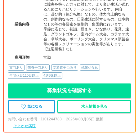
に障害を持った方々に対して、より良い生活が送れ
るためにリハビリテーションを行います。 内容
は、遊び的（気分転換）なもの、体力向上的なも
の、創作的なもの、日常生活に関するもの、仕事的
業務内容
なもの等の各要素を個別的・集団的に行います。
季節に応じて、初詣、豆まき、ひな祭り、花見、遠
足、グランドゴルフ、室内ゲーム大会、カラオケ大
会、卓球大会、ボーリング大会、クリスマス演芸会
等の各種レクリエーションの実施等があります。
【送迎業務】なし
雇用形態
常勤
賞与あり
扶養手当あり
交通費手当あり
残業少なめ
年間休日110日以上
4週8休以上
募集状況を確認する
気になる
求人情報を見る
お問い合わせ番号 : J101244783
2026年08月05日 更新
そよかぜ病院