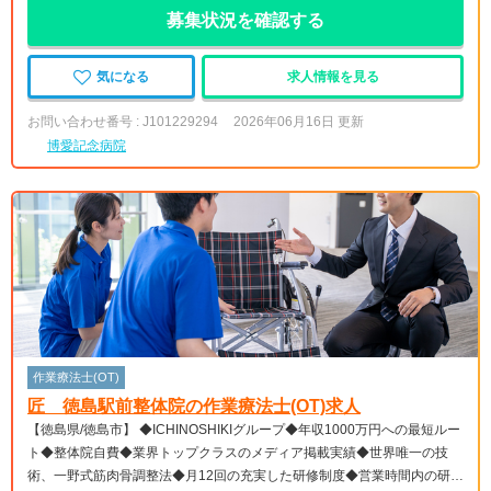
募集状況を確認する
気になる
求人情報を見る
お問い合わせ番号 : J101229294
2026年06月16日 更新
博愛記念病院
作業療法士(OT)
匠 徳島駅前整体院の作業療法士(OT)求人
【徳島県/徳島市】 ◆ICHINOSHIKIグループ◆年収1000万円への最短ルー
ト◆整体院自費◆業界トップクラスのメディア掲載実績◆世界唯一の技
術、一野式筋肉骨調整法◆月12回の充実した研修制度◆営業時間内の研修