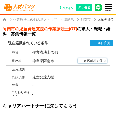
ご登録
ログイン
MENU
作業療法士(OT)の求人トップ
徳島県
阿南市
児童発達支
阿南市の児童発達支援の作業療法士(OT)
の求人・転職・給
料・募集情報一覧
現在選択されている条件
条件変更
作業療法士(OT)
職種
徳島県阿南市
勤務地
市区町村を選ぶ
-
雇用形態
児童発達支援
施設形態
-
年収
こだわりポイ
-
ント
キャリアパートナーに探してもらう