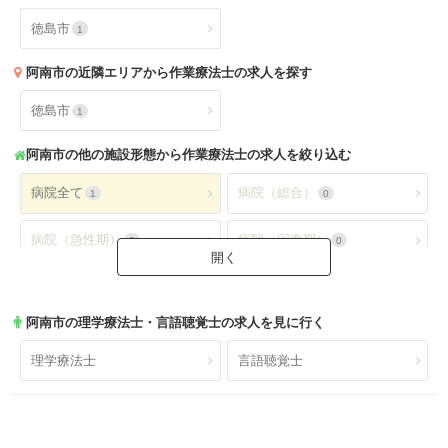
徳島市
1
阿南市
の近隣エリアから作業療法士の求人を探す
徳島市
1
阿南市
の他の施設形態から作業療法士の求人を絞り込む
病院全て
病院（総合）
1
0
病院（急性期）
病院（回復期）
0
0
病院（療養型）
病院（ケアミックス）
1
0
阿南市
の理学療法士・言語聴覚士の求人を見に行く
病院（外来）
病院（精神科）
0
0
理学療法士
言語聴覚士
病院(地域包括ケア)
クリニック全て
0
0
クリニック（外来）
クリニック（病棟）
0
0