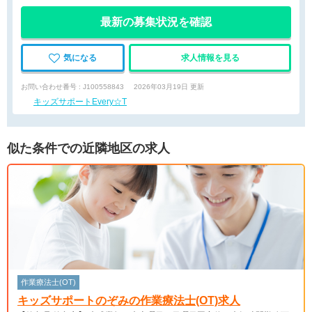
最新の募集状況を確認
気になる
求人情報を見る
お問い合わせ番号 : J100558843
2026年03月19日 更新
キッズサポートEvery☆T
似た条件での近隣地区の求人
作業療法士(OT)
キッズサポートのぞみの作業療法士(OT)求人