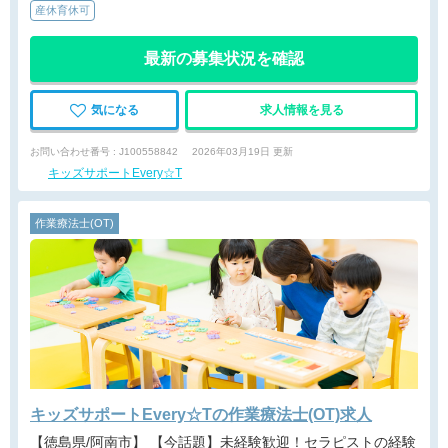
産休育休可
最新の募集状況を確認
気になる
求人情報を見る
お問い合わせ番号 : J100558842
2026年03月19日 更新
キッズサポートEvery☆T
作業療法士(OT)
キッズサポートEvery☆Tの作業療法士(OT)求人
【徳島県/阿南市】 【今話題】未経験歓迎！セラピストの経験