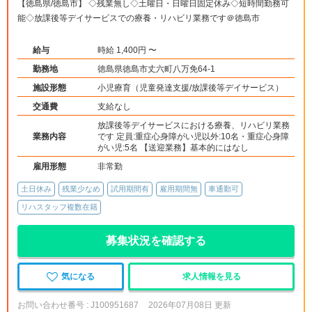
【徳島県/徳島市】 ◇残業無し◇土曜日・日曜日固定休み◇短時間勤務可
能◇放課後等デイサービスでの療養・リハビリ業務です＠徳島市
給与
時給 1,400円 〜
勤務地
徳島県徳島市丈六町八万免64-1
施設形態
小児療育（児童発達支援/放課後等デイサービス）
交通費
支給なし
放課後等デイサービスにおける療養、リハビリ業務
業務内容
です 定員:重症心身障がい児以外:10名・重症心身障
がい児:5名 【送迎業務】基本的にはなし
雇用形態
非常勤
土日休み
残業少なめ
試用期間有
雇用期間無
車通勤可
リハスタッフ複数在籍
募集状況を確認する
気になる
求人情報を見る
お問い合わせ番号 : J100951687
2026年07月08日 更新