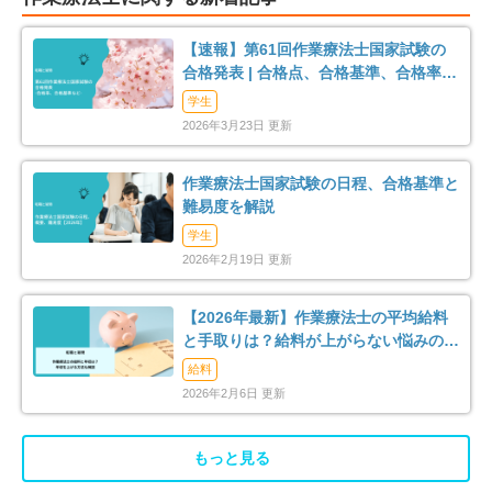
【速報】第61回作業療法士国家試験の
合格発表 | 合格点、合格基準、合格率
（2026年）
学生
2026年3月23日 更新
作業療法士国家試験の日程、合格基準と
難易度を解説
学生
2026年2月19日 更新
【2026年最新】作業療法士の平均給料
と手取りは？給料が上がらない悩みの解
消法まで解説
給料
2026年2月6日 更新
もっと見る