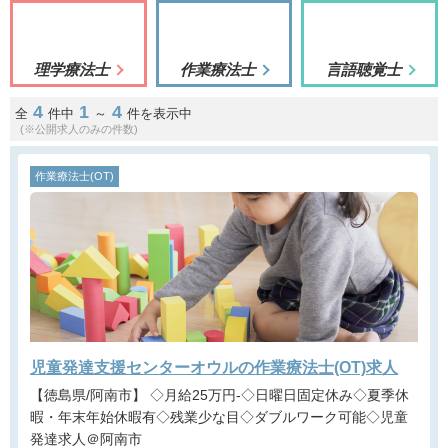
理学療法士
作業療法士
言語聴覚士
4
1
4
全
件中
～
件を表示中
(※公開求人のみの件数)
作業療法士(OT)
児童発達支援センターオウルの作業療法士(OT)求人
【徳島県/阿南市】 ◇月給25万円-◇日曜日固定休み◇夏季休
暇・年末年始休暇有◇残業少な目◇ダブルワーク可能◇児童
発達求人＠阿南市