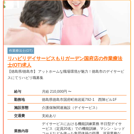
作業療法士(OT)
リハビリデイサービスもりガーデン国府店の作業療法
士(OT)求人
【徳島県/徳島市】 アットホームな職場環境が魅力！徳島市のデイサービ
スにてリハビリ職募集
給与
月給 210,000円 〜
勤務地
徳島県徳島市国府町南岩延792-1 西陣ビル1F
施設形態
介護保険関連施設（デイサービス）
交通費
支給あり
デイサービスにおける機能訓練業務 半日型デイサ
ービス（定員20名）での機能訓練、マシン・レッド
業務内容
コードなどを使った集団体操の指導、送迎業務な