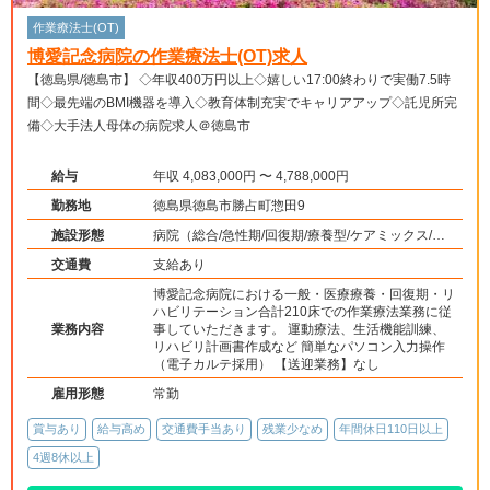
作業療法士(OT)
博愛記念病院の作業療法士(OT)求人
【徳島県/徳島市】 ◇年収400万円以上◇嬉しい17:00終わりで実働7.5時
間◇最先端のBMI機器を導入◇教育体制充実でキャリアアップ◇託児所完
備◇大手法人母体の病院求人＠徳島市
給与
年収 4,083,000円 〜 4,788,000円
勤務地
徳島県徳島市勝占町惣田9
施設形態
病院（総合/急性期/回復期/療養型/ケアミックス/外
来）、介護保険関連施設（訪問看護・リハ）、その
交通費
支給あり
他（その他）
博愛記念病院における一般・医療療養・回復期・リ
ハビリテーション合計210床での作業療法業務に従
業務内容
事していただきます。 運動療法、生活機能訓練、
リハビリ計画書作成など 簡単なパソコン入力操作
（電子カルテ採用） 【送迎業務】なし
雇用形態
常勤
賞与あり
給与高め
交通費手当あり
残業少なめ
年間休日110日以上
4週8休以上