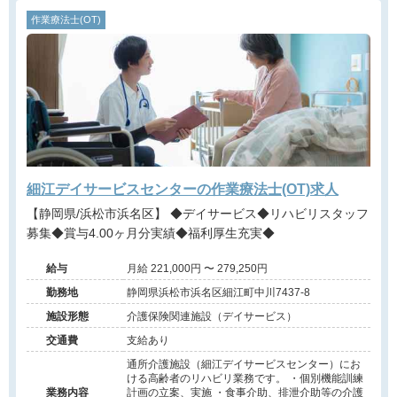
作業療法士(OT)
細江デイサービスセンターの作業療法士(OT)求人
【静岡県/浜松市浜名区】 ◆デイサービス◆リハビリスタッフ
募集◆賞与4.00ヶ月分実績◆福利厚生充実◆
給与
月給 221,000円 〜 279,250円
勤務地
静岡県浜松市浜名区細江町中川7437-8
施設形態
介護保険関連施設（デイサービス）
交通費
支給あり
通所介護施設（細江デイサービスセンター）にお
ける高齢者のリハビリ業務です。 ・個別機能訓練
業務内容
計画の立案、実施 ・食事介助、排泄介助等の介護