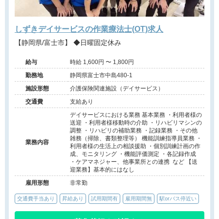
しずきデイサービスの作業療法士(OT)求人
【静岡県/富士市】 ◆日曜固定休み
給与
時給 1,600円 〜 1,800円
勤務地
静岡県富士市中島480-1
施設形態
介護保険関連施設（デイサービス）
交通費
支給あり
デイサービスにおける業務 基本業務 ・利用者様の
送迎 ・利用者様移動時の介助 ・リハビリマシンの
調整 ・リハビリの補助業務 ・記録業務 ・その他
雑務（掃除、書類整理等） 機能訓練指導員業務 ・
業務内容
利用者様の生活上の相談援助 ・個別訓練計画の作
成、モニタリング ・機能評価測定 ・各記録作成
・ケアマネジャー、他事業所との連携 など 【送
迎業務】基本的にはなし
雇用形態
非常勤
交通費手当あり
昇給あり
試用期間有
雇用期間無
駅orバス停近い