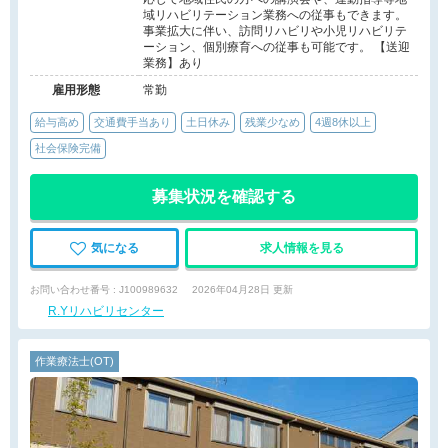
域リハビリテーション業務への従事もできます。
事業拡大に伴い、訪問リハビリや小児リハビリテ
ーション、個別療育への従事も可能です。 【送迎
業務】あり
雇用形態
常勤
給与高め
交通費手当あり
土日休み
残業少なめ
4週8休以上
社会保険完備
募集状況を確認する
気になる
求人情報を見る
お問い合わせ番号 : J100989632
2026年04月28日 更新
R.Yリハビリセンター
作業療法士(OT)