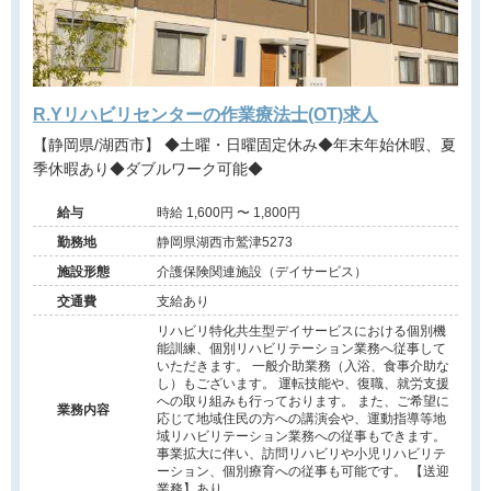
R.Yリハビリセンターの作業療法士(OT)求人
【静岡県/湖西市】 ◆土曜・日曜固定休み◆年末年始休暇、夏
季休暇あり◆ダブルワーク可能◆
給与
時給 1,600円 〜 1,800円
勤務地
静岡県湖西市鷲津5273
施設形態
介護保険関連施設（デイサービス）
交通費
支給あり
リハビリ特化共生型デイサービスにおける個別機
能訓練、個別リハビリテーション業務へ従事して
いただきます。 一般介助業務（入浴、食事介助な
し）もございます。 運転技能や、復職、就労支援
への取り組みも行っております。 また、ご希望に
業務内容
応じて地域住民の方への講演会や、運動指導等地
域リハビリテーション業務への従事もできます。
事業拡大に伴い、訪問リハビリや小児リハビリテ
ーション、個別療育への従事も可能です。 【送迎
業務】あり