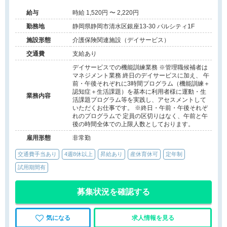
す。
給与
時給 1,520円 〜 2,220円
勤務地
静岡県静岡市清水区銀座13-30 パルシティ1F
施設形態
介護保険関連施設（デイサービス）
交通費
支給あり
デイサービスでの機能訓練業務 ※管理職候補者は
マネジメント業務 終日のデイサービスに加え、 午
前・午後それぞれに3時間プログラム（機能訓練＋
認知症＋生活課題）を基本に利用者様に運動・生
業務内容
活課題プログラム等を実践し、アセスメントして
いただくお仕事です。 ※終日・午前・午後それぞ
れのプログラムで 定員の区切りはなく、午前と午
後の時間全体での上限人数としております。
雇用形態
非常勤
交通費手当あり
4週8休以上
昇給あり
産休育休可
定年制
試用期間有
募集状況を確認する
気になる
求人情報を見る