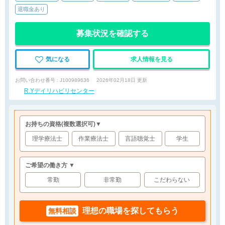
退職金あり
募集状況を確認する
気になる
求人情報を見る
お問い合わせ番号 : J100989636
2026年02月18日 更新
R.Yデイリハビリセンター
お持ちの資格
(複数選択可)
▼
理学療法士
作業療法士
言語聴覚士
学生
ご希望の働き方 ▼
常勤
非常勤
こだわらない
理想の職場を探してもらう
無料相談