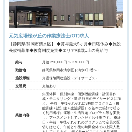
元気広場桜が丘の作業療法士(OT)求人
【静岡県/静岡市清水区】 ◆賞与最大5ヶ月◆日曜休み◆施設
長候補募集◆教育制度充実◆エリア相場以上の高給与
給与
月給 250,000円 〜 270,000円
勤務地
静岡県静岡市清水区下清水町1番6-1
施設形態
介護保険関連施設（デイサービス）
交通費
支給あり
集団体操・個別体操・個別機能訓練・計画書作
成・モニタリング・送迎 終日のデイサービスに加
え、 午前・午後それぞれに3時間プログラム（機
能訓練＋認知症＋生活課題）を基本に笑顔で明る
く利用者様に運動・生活課題プログラム等を実践
業務内容
し、アセスメントしていただくお仕事です。 ※終
日・午前・午後それぞれのプログラムで定員の区
切りはなく、午前と午後の時間全体での上限人数
としております。 デイサービスにおける副施設