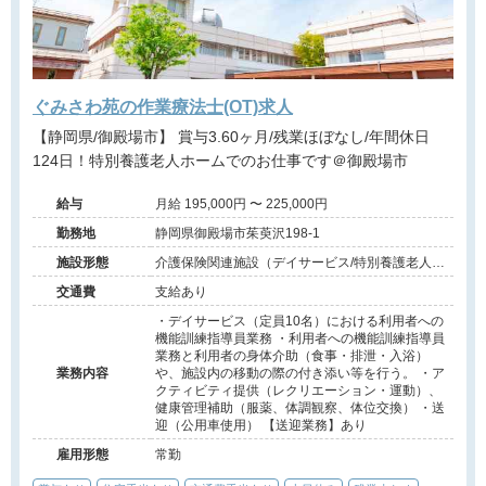
ぐみさわ苑の作業療法士(OT)求人
【静岡県/御殿場市】 賞与3.60ヶ月/残業ほぼなし/年間休日
124日！特別養護老人ホームでのお仕事です＠御殿場市
給与
月給 195,000円 〜 225,000円
勤務地
静岡県御殿場市茱萸沢198-1
施設形態
介護保険関連施設（デイサービス/特別養護老人ホ
ーム）
交通費
支給あり
・デイサービス（定員10名）における利用者への
機能訓練指導員業務 ・利用者への機能訓練指導員
業務と利用者の身体介助（食事・排泄・入浴）
業務内容
や、施設内の移動の際の付き添い等を行う。 ・ア
クティビティ提供（レクリエーション・運動）、
健康管理補助（服薬、体調観察、体位交換） ・送
迎（公用車使用） 【送迎業務】あり
雇用形態
常勤