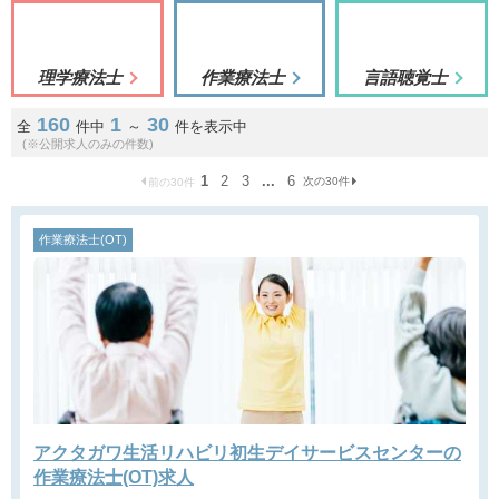
理学療法士
作業療法士
言語聴覚士
160
1
30
全
件中
～
件を表示中
(※公開求人のみの件数)
1
2
3
...
6
次の30件
前の30件
作業療法士(OT)
アクタガワ生活リハビリ初生デイサービスセンターの
作業療法士(OT)求人