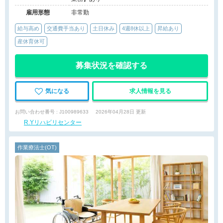
雇用形態
非常勤
給与高め
交通費手当あり
土日休み
4週8休以上
昇給あり
産休育休可
募集状況を確認する
気になる
求人情報を見る
お問い合わせ番号 : J100989633
2026年04月28日 更新
R.Yリハビリセンター
作業療法士(OT)