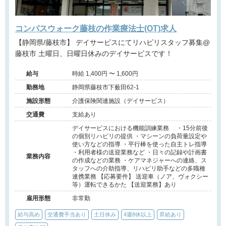
コンパスウォーク藤枝の作業療法士(OT)求人
【静岡県/藤枝市】 デイサービスにてリハビリスタッフ募集@
藤枝市 土曜日、日曜日休みのデイサービスです！
給与
時給 1,400円 〜 1,600円
勤務地
静岡県藤枝市下薮田62-1
施設形態
介護保険関連施設（デイサービス）
交通費
支給あり
デイサービスにおける機能訓練業務 ・15分前後
の個別リハビリの提供 ・マシーンの負荷量設定や
使い方などの指導 ・平行棒を使った自主トレ指導
・利用者様の送迎業務など ・日々の記録や計画書
業務内容
の作成などの業務 ・ケアマネジャーへの連絡、ス
タッフへの介助指導、リハビリ助手などの多職種
連携業務 【応募要件】 送迎車（ノア、ヴォクシー
等）運転できるかた 【送迎業務】あり
雇用形態
非常勤
給与高め
交通費手当あり
土日休み
4週8休以上
昇給あり