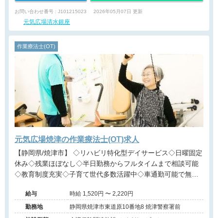
お問い合わせ番号 : J101215023
2026年05月07日 更新
元気広場清水銀座
作業療法士(OT)
元気広場焼津の作業療法士(OT)求人
【静岡県/焼津市】 ◇リハビリ特化型デイサービス◇日曜固定
休み◇残業ほぼなし◇半日勤務からフルタイムまで相談可能
◇教育制度充実◇子育て世代多数活躍中◇車通勤可能で無料
駐車場完備◇お客様の自立を支援するお仕事です。
給与
時給 1,520円 〜 2,220円
勤務地
静岡県焼津市東道原10番地8 焼津警察署前