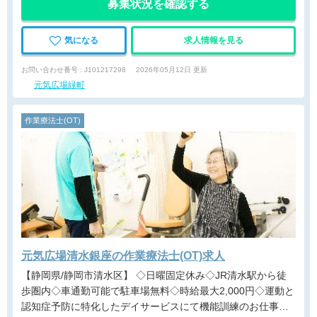
募集状況を確認する
気になる
求人情報を見る
お問い合わせ番号 : J101217298
2026年05月12日 更新
元気広場緑町
作業療法士(OT)
元気広場清水銀座の作業療法士(OT)求人
【静岡県/静岡市清水区】 ◇日曜固定休み◇JR清水駅から徒
歩圏内◇車通勤可能で駐車場無料◇時給最大2,000円◇運動と
認知症予防に特化したデイサービスにて機能訓練のお仕事で