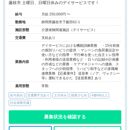
藤枝市 土曜日、日曜日休みのデイサービスです！
給与
月給 250,000円 〜
勤務地
静岡県藤枝市下薮田62-1
施設形態
介護保険関連施設（デイサービス）
交通費
支給あり
デイサービスにおける機能訓練業務 ・15分前後
の個別リハビリの提供 ・マシーンの負荷量設定や
使い方などの指導 ・平行棒を使った自主トレ指導
・利用者様の送迎業務など ・日々の記録や計画書
業務内容
の作成などの業務 ・ケアマネジャーへの連絡、ス
タッフへの介助指導、リハビリ助手などの多職種
連携業務 【応募要件】 送迎車（ノア、ヴォクシー
等）運転できるかた 【送迎業務】あり
雇用形態
常勤
給与高め
交通費手当あり
土日休み
残業少なめ
4週8休以上
社会保険完備
募集状況を確認する