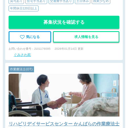
賞与あり
住宅手当あり
交通費手当あり
土日休み
残業少なめ
年間休日120日以上
募集状況を確認する
気になる
求人情報を見る
お問い合わせ番号 : J101176095
2026年01月14日 更新
ぐみさわ苑
作業療法士(OT)
リハビリデイサービスセンター かんばらの作業療法士