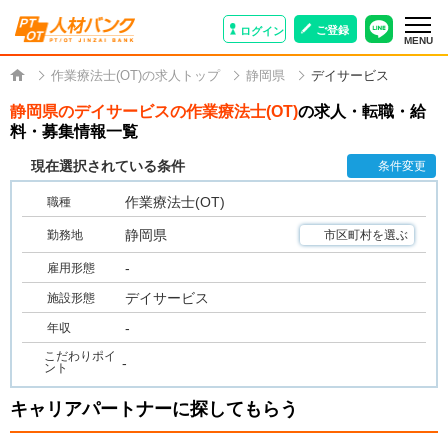
ご登録
ログイン
MENU
作業療法士(OT)の求人トップ
静岡県
デイサービス
静岡県のデイサービスの作業療法士(OT)
の求人・転職・給
料・募集情報一覧
現在選択されている条件
条件変更
作業療法士(OT)
職種
静岡県
勤務地
市区町村を選ぶ
-
雇用形態
デイサービス
施設形態
-
年収
こだわりポイ
-
ント
キャリアパートナーに探してもらう