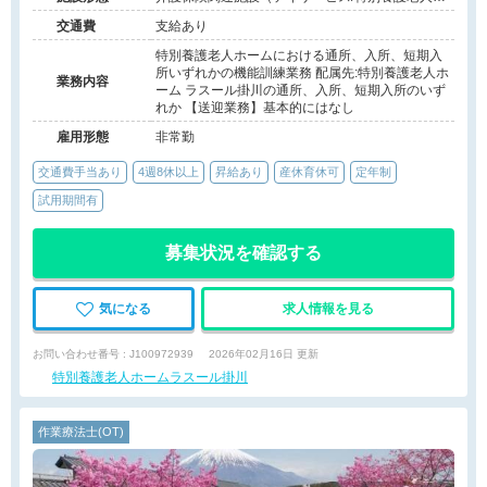
ーム）
交通費
支給あり
特別養護老人ホームにおける通所、入所、短期入
所いずれかの機能訓練業務 配属先:特別養護老人ホ
業務内容
ーム ラスール掛川の通所、入所、短期入所のいず
れか 【送迎業務】基本的にはなし
雇用形態
非常勤
交通費手当あり
4週8休以上
昇給あり
産休育休可
定年制
試用期間有
募集状況を確認する
気になる
求人情報を見る
お問い合わせ番号 : J100972939
2026年02月16日 更新
特別養護老人ホームラスール掛川
作業療法士(OT)