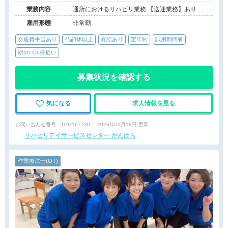
業務内容
通所におけるリハビリ業務 【送迎業務】あり
雇用形態
非常勤
交通費手当あり
4週8休以上
昇給あり
定年制
試用期間有
駅orバス停近い
募集状況を確認する
気になる
求人情報を見る
お問い合わせ番号 : J101167730
2026年02月18日 更新
リハビリデイサービスセンター かんばら
作業療法士(OT)