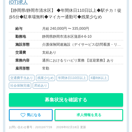
(OT)求人
【静岡県/静岡市清水区】 ◆年間休日110日以上◆駅チカ！徒
歩5分◆駐車場無料◆マイカー通勤可◆残業少なめ
給与
月給 240,000円 〜 335,000円
勤務地
静岡県静岡市清水区蒲原4-6-10
施設形態
介護保険関連施設（デイサービス/訪問看護・リ
ハ）
交通費
支給あり
業務内容
通所におけるリハビリ業務 【送迎業務】あり
雇用形態
常勤
交通費手当あり
残業少なめ
年間休日110日以上
4週8休以上
社会保険完備
昇給あり
募集状況を確認する
気になる
求人情報を見る
お問い合わせ番号 : J101167728
2026年02月18日 更新