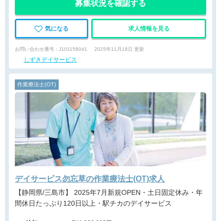
募集状況を確認する
気になる
求人情報を見る
お問い合わせ番号 : J101158041
2025年11月18日 更新
しずきデイサービス
作業療法士(OT)
デイサービス勿忘草の作業療法士(OT)求人
【静岡県/三島市】 2025年7月新規OPEN・土日固定休み・年
間休日たっぷり120日以上・駅チカのデイサービス