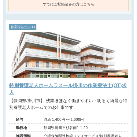
すでにご登録済みの方はこちら
作業療法士(OT)
特別養護老人ホームラスール掛川の作業療法士(OT)求
人
【静岡県/掛川市】 残業ほぼなく働きやすい・明るく綺麗な特
別養護老人ホームでのお仕事です
給与
時給 1,400円 〜 1,600円
勤務地
静岡県掛川市杉谷南1-1-20
施設形態
介護保険関連施設（デイサービス/特別養護老人ホ