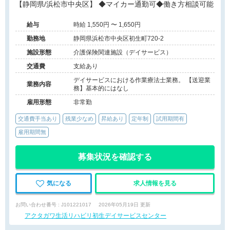
【静岡県/浜松市中央区】 ◆マイカー通勤可◆働き方相談可能
給与
時給 1,550円 〜 1,650円
勤務地
静岡県浜松市中央区初生町720-2
施設形態
介護保険関連施設（デイサービス）
交通費
支給あり
デイサービスにおける作業療法士業務。 【送迎業
業務内容
務】基本的にはなし
雇用形態
非常勤
交通費手当あり
残業少なめ
昇給あり
定年制
試用期間有
雇用期間無
募集状況を確認する
気になる
求人情報を見る
お問い合わせ番号 : J101221017
2026年05月19日 更新
アクタガワ生活リハビリ初生デイサービスセンター