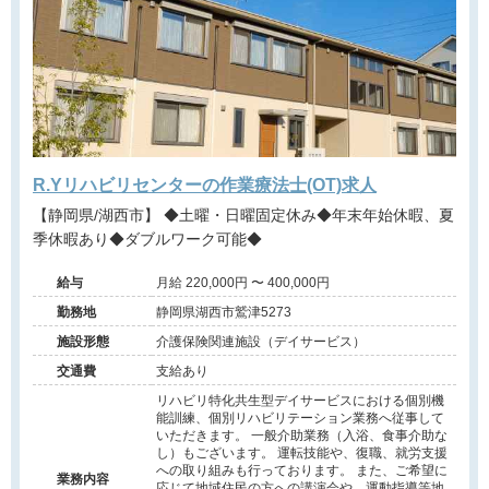
R.Yリハビリセンターの作業療法士(OT)求人
【静岡県/湖西市】 ◆土曜・日曜固定休み◆年末年始休暇、夏
季休暇あり◆ダブルワーク可能◆
給与
月給 220,000円 〜 400,000円
勤務地
静岡県湖西市鷲津5273
施設形態
介護保険関連施設（デイサービス）
交通費
支給あり
リハビリ特化共生型デイサービスにおける個別機
能訓練、個別リハビリテーション業務へ従事して
いただきます。 一般介助業務（入浴、食事介助な
し）もございます。 運転技能や、復職、就労支援
への取り組みも行っております。 また、ご希望に
業務内容
応じて地域住民の方への講演会や、運動指導等地