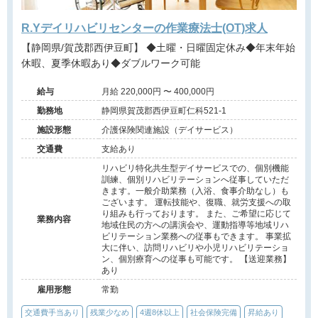
R.Yデイリハビリセンターの作業療法士(OT)求人
【静岡県/賀茂郡西伊豆町】 ◆土曜・日曜固定休み◆年末年始
休暇、夏季休暇あり◆ダブルワーク可能
給与
月給 220,000円 〜 400,000円
勤務地
静岡県賀茂郡西伊豆町仁科521-1
施設形態
介護保険関連施設（デイサービス）
交通費
支給あり
リハビリ特化共生型デイサービスでの、個別機能
訓練、個別リハビリテーションへ従事していただ
きます。一般介助業務（入浴、食事介助なし）も
ございます。 運転技能や、復職、就労支援への取
り組みも行っております。 また、ご希望に応じて
業務内容
地域住民の方への講演会や、運動指導等地域リハ
ビリテーション業務への従事もできます。 事業拡
大に伴い、訪問リハビリや小児リハビリテーショ
ン、個別療育への従事も可能です。 【送迎業務】
あり
雇用形態
常勤
交通費手当あり
残業少なめ
4週8休以上
社会保険完備
昇給あり