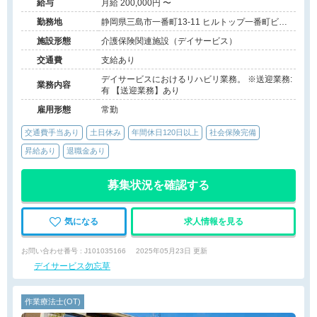
給与
月給 200,000円 〜
勤務地
静岡県三島市一番町13-11 ヒルトップ一番町ビル
3F
施設形態
介護保険関連施設（デイサービス）
交通費
支給あり
デイサービスにおけるリハビリ業務。 ※送迎業務:
業務内容
有 【送迎業務】あり
雇用形態
常勤
交通費手当あり
土日休み
年間休日120日以上
社会保険完備
昇給あり
退職金あり
募集状況を確認する
気になる
求人情報を見る
お問い合わせ番号 : J101035166
2025年05月23日 更新
デイサービス勿忘草
作業療法士(OT)