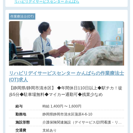
リハビリデイサービスセンター かんばら
作業療法士(OT)
リハビリデイサービスセンター かんばらの作業療法士
(OT)求人
【静岡県/静岡市清水区】 ◆年間休日110日以上◆駅チカ！徒
歩5分◆駐車場無料◆マイカー通勤可◆残業少なめ
給与
時給 1,400円 〜 1,600円
勤務地
静岡県静岡市清水区蒲原4-6-10
施設形態
介護保険関連施設（デイサービス/訪問看護・リ
ハ）
交通費
支給あり