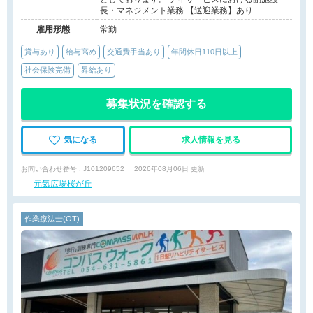
長・マネジメント業務 【送迎業務】あり
雇用形態
常勤
賞与あり
給与高め
交通費手当あり
年間休日110日以上
社会保険完備
昇給あり
募集状況を確認する
気になる
求人情報を見る
お問い合わせ番号 : J101209652
2026年08月06日 更新
元気広場桜が丘
作業療法士(OT)