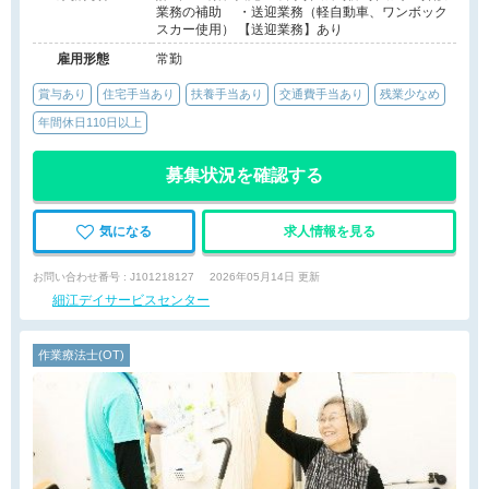
業務の補助 ・送迎業務（軽自動車、ワンボック
スカー使用） 【送迎業務】あり
雇用形態
常勤
賞与あり
住宅手当あり
扶養手当あり
交通費手当あり
残業少なめ
年間休日110日以上
募集状況を確認する
気になる
求人情報を見る
お問い合わせ番号 : J101218127
2026年05月14日 更新
細江デイサービスセンター
作業療法士(OT)