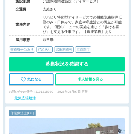
施設形態
介護保険関連施設（デイサービス）
交通費
支給あり
リハビリ特化型デイサービスでの機能訓練指導 日
勤のみ・日休みで、家庭や私生活との両立が可能
業務内容
です。 個別メニューの実施を通じて「歩ける喜
び」を支える仕事です。 【送迎業務】あり
雇用形態
非常勤
交通費手当あり
昇給あり
試用期間有
車通勤可
募集状況を確認する
気になる
求人情報を見る
お問い合わせ番号 : J101215070
2026年05月07日 更新
元気広場焼津
作業療法士(OT)