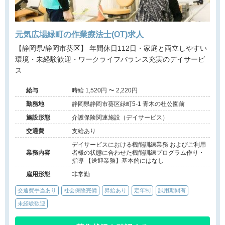
元気広場緑町の作業療法士(OT)求人
【静岡県/静岡市葵区】 年間休日112日・家庭と両立しやすい
環境・未経験歓迎・ワークライフバランス充実のデイサービ
ス
給与
時給 1,520円 〜 2,220円
勤務地
静岡県静岡市葵区緑町5-1 青木の杜公園前
施設形態
介護保険関連施設（デイサービス）
交通費
支給あり
デイサービスにおける機能訓練業務 およびご利用
業務内容
者様の状態に合わせた機能訓練プログラム作り・
指導 【送迎業務】基本的にはなし
雇用形態
非常勤
交通費手当あり
社会保険完備
昇給あり
定年制
試用期間有
未経験歓迎