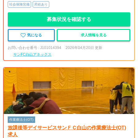
社会保険完備
昇給あり
募集状況を確認する
気になる
求人情報を見る
お問い合わせ番号 : J101014394
2026年04月20日 更新
サンFC白山アネックス
作業療法士(OT)
放課後等デイサービスサンＦＣ白山の作業療法士(OT)
求人