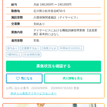
給与
月給 188,000円 〜 240,000円
勤務地
石川県小松市長谷町50-5
施設形態
介護保険関連施設（デイサービス）
交通費
支給あり
デイサービスにおける機能訓練指導業務 【送迎業
業務内容
務】基本的にはなし
雇用形態
常勤
賞与あり
交通費手当あり
残業少なめ
年間休日110日以上
4週8休以上
社会保険完備
募集状況を確認する
気になる
求人情報を見る
お問い合わせ番号 : J101029355
2026年07月24日 更新
JAきらら長谷デイサービスセンター