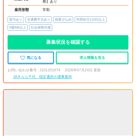
務】あり
雇用形態
常勤
賞与あり
交通費手当あり
残業少なめ
年間休日110日以上
4週8休以上
社会保険完備
募集状況を確認する
気になる
求人情報を見る
お問い合わせ番号 : J101201674
2026年07月24日 更新
JAきらら千代 指定通所介護事業所