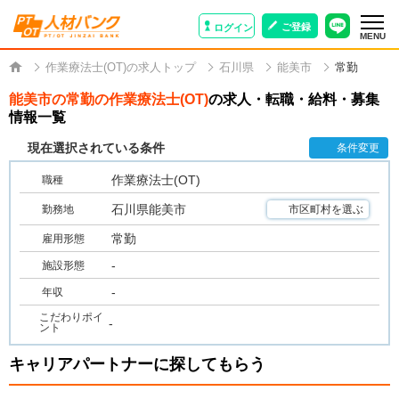
ご登録
ログイン
MENU
作業療法士(OT)の求人トップ
石川県
能美市
常勤
能美市の常勤の作業療法士(OT)
の求人・転職・給料・募集
情報一覧
現在選択されている条件
条件変更
作業療法士(OT)
職種
石川県能美市
勤務地
市区町村を選ぶ
常勤
雇用形態
-
施設形態
-
年収
こだわりポイ
-
ント
キャリアパートナーに探してもらう