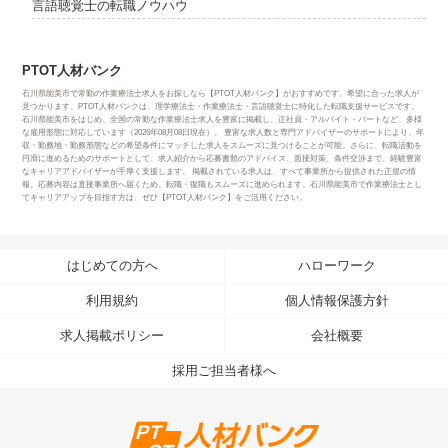
言語聴覚士の転職ノウハウ
PTOT人材バンク
石川県能美市で常勤の作業療法士求人をお探しなら【PTOT人材バンク】がおすすめです。希望に合った求人が
見つかります。PTOT人材バンクは、理学療法士・作業療法士・言語聴覚士に特化した転職支援サービスです。
石川県能美市をはじめ、全国の常勤な作業療法士求人を豊富に掲載し、正社員・アルバイト・パートなど、多様
な雇用形態に対応しています（2026年08月08日現在）。 豊富な求人数と専門アドバイザーのサポートにより、年
収・勤務地・勤務形態などの希望条件にマッチした求人をスムーズに見つけることが可能。さらに、転職活動を
円滑に進めるためのサポートとして、求人紹介から応募書類のアドバイス、面接対策、条件交渉まで、経験豊富
なキャリアアドバイザーが手厚く支援します。 掲載されている求人は、すべて事業所から提供された正規の情
報。応募内容は直接事業所へ届くため、転職・復職もスムーズに進められます。石川県能美市で作業療法士とし
てキャリアアップを目指す方は、ぜひ【PTOT人材バンク】をご活用ください。
はじめての方へ
ハローワーク
利用規約
個人情報保護方針
求人掲載ポリシー
会社概要
採用ご担当者様へ