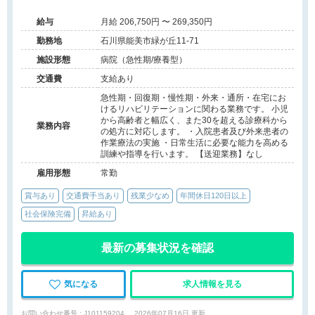
給与
月給 206,750円 〜 269,350円
勤務地
石川県能美市緑が丘11-71
施設形態
病院（急性期/療養型）
交通費
支給あり
急性期・回復期・慢性期・外来・通所・在宅にお
けるリハビリテーションに関わる業務です。 小児
から高齢者と幅広く、また30を超える診療科から
業務内容
の処方に対応します。 ・入院患者及び外来患者の
作業療法の実施 ・日常生活に必要な能力を高める
訓練や指導を行います。 【送迎業務】なし
雇用形態
常勤
賞与あり
交通費手当あり
残業少なめ
年間休日120日以上
社会保険完備
昇給あり
最新の募集状況を確認
気になる
求人情報を見る
お問い合わせ番号 : J101159204
2026年07月16日 更新