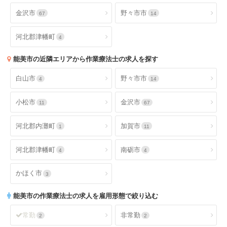
金沢市
野々市市
67
14
河北郡津幡町
4
能美市
の近隣エリアから作業療法士の求人を探す
白山市
野々市市
4
14
小松市
金沢市
11
67
河北郡内灘町
加賀市
1
11
河北郡津幡町
南砺市
4
4
かほく市
3
能美市
の作業療法士の求人を雇用形態で絞り込む
常勤
非常勤
2
2