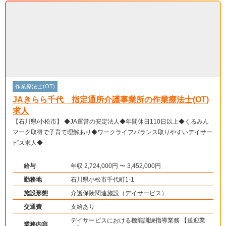
作業療法士(OT)
JAきらら千代 指定通所介護事業所の作業療法士(OT)
求人
【石川県/小松市】 ◆JA運営の安定法人◆年間休日110日以上◆くるみん
マーク取得で子育て理解あり◆ワークライフバランス取りやすいデイサー
ビス求人◆
給与
年収 2,724,000円 〜 3,452,000円
勤務地
石川県小松市千代町1-1
施設形態
介護保険関連施設（デイサービス）
交通費
支給あり
デイサービスにおける機能訓練指導業務 【送迎業
業務内容