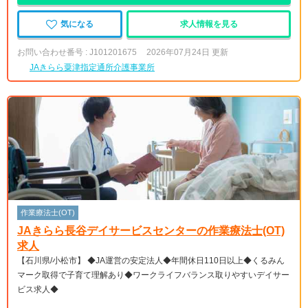
気になる
求人情報を見る
お問い合わせ番号 : J101201675
2026年07月24日 更新
JAきらら粟津指定通所介護事業所
作業療法士(OT)
JAきらら長谷デイサービスセンターの作業療法士(OT)
求人
【石川県/小松市】 ◆JA運営の安定法人◆年間休日110日以上◆くるみん
マーク取得で子育て理解あり◆ワークライフバランス取りやすいデイサー
ビス求人◆