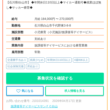
【石川県/白山市】 ◆年間休日110日以上◆マイカー通勤可◆残業ほぼ無
し◆サッカー療育◆
給与
月給 184,000円 〜 270,000円
勤務地
石川県白山市千代野東3-8-8
施設形態
小児療育（小児施設/放課後等デイサービス）
交通費
支給あり
業務内容
放課後等デイサービスにおける療育業務
雇用形態
常勤
交通費手当あり
残業少なめ
年間休日110日以上
4週8休以上
社会保険完備
昇給あり
募集状況を確認する
気になる
求人情報を見る
お問い合わせ番号 : J101014391
2026年04月17日 更新
放課後等デイサービスサンＦＣ白山