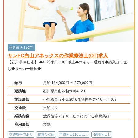
作業療法士(OT)
サンFC白山アネックスの作業療法士(OT)求人
【石川県/白山市】 ◆年間休日110日以上◆マイカー通勤可◆残業ほぼ無
し◆サッカー療育◆
給与
月給 184,000円 〜 270,000円
勤務地
石川県白山市相木町492-6
施設形態
小児療育（小児施設/放課後等デイサービス）
交通費
支給あり
業務内容
放課後等デイサービスにおける療育業務
雇用形態
常勤
交通費手当あり
残業少なめ
年間休日110日以上
4週8休以上