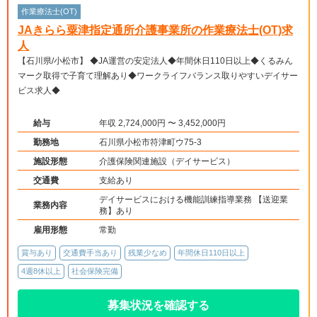
作業療法士(OT)
JAきらら粟津指定通所介護事業所の作業療法士(OT)求
人
【石川県/小松市】 ◆JA運営の安定法人◆年間休日110日以上◆くるみん
マーク取得で子育て理解あり◆ワークライフバランス取りやすいデイサー
ビス求人◆
給与
年収 2,724,000円 〜 3,452,000円
勤務地
石川県小松市符津町ウ75-3
施設形態
介護保険関連施設（デイサービス）
交通費
支給あり
デイサービスにおける機能訓練指導業務 【送迎業
業務内容
務】あり
雇用形態
常勤
賞与あり
交通費手当あり
残業少なめ
年間休日110日以上
4週8休以上
社会保険完備
募集状況を確認する