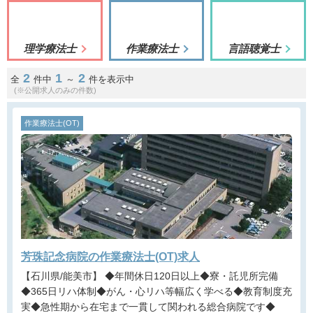
理学療法士
作業療法士
言語聴覚士
2
1
2
全
件中
～
件を表示中
(※公開求人のみの件数)
作業療法士(OT)
芳珠記念病院の作業療法士(OT)求人
【石川県/能美市】 ◆年間休日120日以上◆寮・託児所完備
◆365日リハ体制◆がん・心リハ等幅広く学べる◆教育制度充
実◆急性期から在宅まで一貫して関われる総合病院です◆