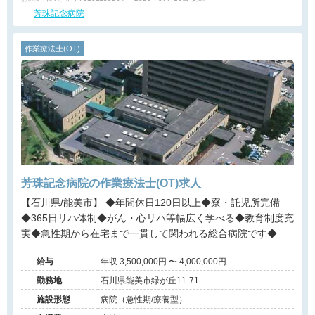
芳珠記念病院
作業療法士(OT)
芳珠記念病院の作業療法士(OT)求人
【石川県/能美市】 ◆年間休日120日以上◆寮・託児所完備
◆365日リハ体制◆がん・心リハ等幅広く学べる◆教育制度充
実◆急性期から在宅まで一貫して関われる総合病院です◆
給与
年収 3,500,000円 〜 4,000,000円
勤務地
石川県能美市緑が丘11-71
施設形態
病院（急性期/療養型）