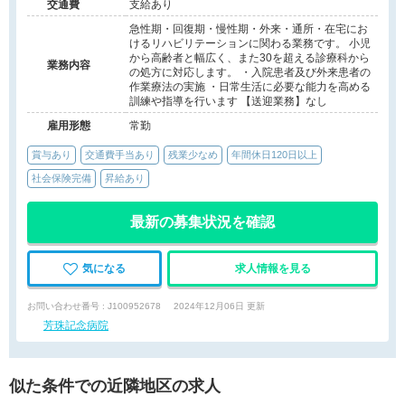
交通費
支給あり
急性期・回復期・慢性期・外来・通所・在宅にお
けるリハビリテーションに関わる業務です。 小児
から高齢者と幅広く、また30を超える診療科から
業務内容
の処方に対応します。 ・入院患者及び外来患者の
作業療法の実施 ・日常生活に必要な能力を高める
訓練や指導を行います 【送迎業務】なし
雇用形態
常勤
賞与あり
交通費手当あり
残業少なめ
年間休日120日以上
社会保険完備
昇給あり
最新の募集状況を確認
気になる
求人情報を見る
お問い合わせ番号 : J100952678
2024年12月06日 更新
芳珠記念病院
似た条件での近隣地区の求人