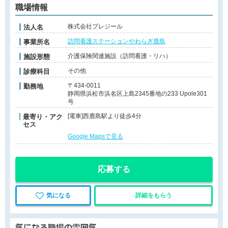
職場情報
株式会社プレジール
法人名
訪問看護ステーションやわらぎ鹿島
事業所名
介護保険関連施設（訪問看護・リハ）
施設形態
その他
診療科目
〒434-0011
勤務地
静岡県浜松市浜名区上島2345番地の233 Upole301
号
[電車]西鹿島駅より徒歩4分
最寄り・アク
セス
Google Mapsで見る
応募する
気になる
詳細をもらう