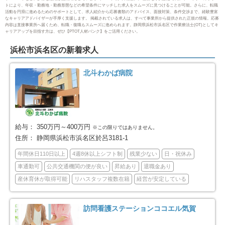
トにより、年収・勤務地・勤務形態などの希望条件にマッチした求人をスムーズに見つけることが可能。さらに、転職
活動を円滑に進めるためのサポートとして、求人紹介から応募書類のアドバイス、面接対策、条件交渉まで、経験豊富
なキャリアアドバイザーが手厚く支援します。 掲載されている求人は、すべて事業所から提供された正規の情報。応募
伊東市
島田市
27
6
内容は直接事業所へ届くため、転職・復職もスムーズに進められます。静岡県浜松市浜名区で作業療法士(OT)としてキ
ャリアアップを目指す方は、ぜひ【PTOT人材バンク】をご活用ください。
富士市
磐田市
59
24
浜松市浜名区の新着求人
焼津市
掛川市
17
24
北斗わかば病院
藤枝市
御殿場市
22
9
袋井市
下田市
7
4
給与：
350万円～400万円
※この限りではありません。
住所：
静岡県浜松市浜名区於呂3181-1
裾野市
湖西市
10
14
年間休日110日以上
4週8休以上シフト制
残業少ない
日・祝休み
車通勤可
公共交通機関の便が良い
昇給あり
退職金あり
伊豆市
御前崎市
4
7
産休育休が取得可能
リハスタッフ複数在籍
経営が安定している
菊川市
伊豆の国市
2
2
訪問看護ステーションココエル気賀
牧之原市
賀茂郡東伊豆町
5
1