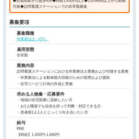
◆西鹿島駅から徒歩4分◆時給1,450円以上◆1日4時間以上から勤務
可能◆訪問看護ステーションでの非常勤募集
募集要項
募集職種
作業療法士（OT）
雇用形態
非常勤
業務内容
訪問看護ステーションにおける作業療法士業務および付随する業務
・作業療法による動体能力回復のための指導および援助
・在宅リハビリ計画の作成と実施
求める人物像・応募要件
・地域の在宅医療に貢献したい方
・お1人職場でも自信を持って判断・対応できる方
・患者様1人1人とじっくり向き合いたい方
給与
時給
【時給】1,450円-1,680円