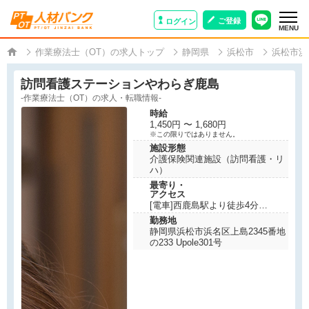
ご登録
ログイン
MENU
作業療法士（OT）の求人トップ
静岡県
浜松市
浜松市浜
訪問看護ステーションやわらぎ鹿島
-作業療法士（OT）の求人・転職情報-
時給
1,450円 〜 1,680円
※この限りではありません。
施設形態
介護保険関連施設（訪問看護・リ
ハ）
最寄り・
アクセス
[電車]西鹿島駅より徒歩4分
勤務地
静岡県浜松市浜名区上島2345番地
の233 Upole301号