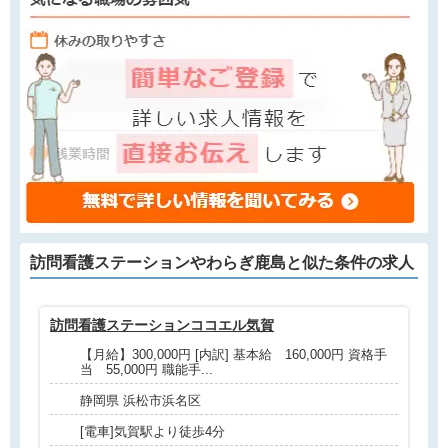
訪問看護ステーションやわらぎ鹿島と
似た条件
の求人
訪問看護ステーションココエル気賀
ハ
【月給】300,000円 [内訳] 基本給 160,000円 資格手
当 55,000円 職能手...
静岡県 浜松市浜名区
[電車]気賀駅より徒歩4分