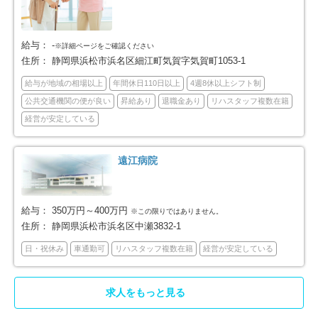
賀茂郡河津町
賀茂郡西伊豆町
2
7
給与：
-
※詳細ページをご確認ください
住所：
静岡県浜松市浜名区細江町気賀字気賀町1053-1
田方郡函南町
駿東郡清水町
7
9
給与が地域の相場以上
年間休日110日以上
4週8休以上シフト制
駿東郡長泉町
駿東郡小山町
5
1
公共交通機関の便が良い
昇給あり
退職金あり
リハスタッフ複数在籍
経営が安定している
榛原郡吉田町
周智郡森町
2
2
遠江病院
浜松市中央区
浜松市浜名区
139
34
給与：
350万円～400万円
※この限りではありません。
住所：
静岡県浜松市浜名区中瀬3832-1
日・祝休み
車通勤可
リハスタッフ複数在籍
経営が安定している
求人をもっと見る