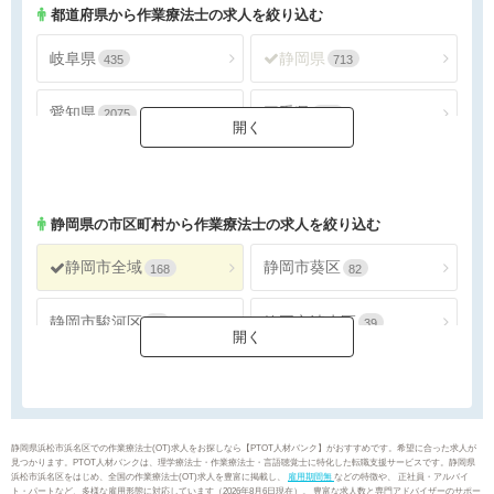
都道府県から作業療法士の求人を絞り込む
岐阜県
静岡県
435
713
愛知県
三重県
2075
334
静岡県
の市区町村から作業療法士の求人を絞り込む
静岡市全域
静岡市葵区
168
82
静岡市駿河区
静岡市清水区
47
39
浜松市全域
浜松市天竜区
176
3
沼津市
熱海市
26
5
静岡県浜松市浜名区での作業療法士(OT)求人をお探しなら【PTOT人材バンク】がおすすめです。希望に合った求人が
見つかります。PTOT人材バンクは、理学療法士・作業療法士・言語聴覚士に特化した転職支援サービスです。静岡県
浜松市浜名区をはじめ、全国の作業療法士(OT)求人を豊富に掲載し、
雇用期間無
などの特徴や、 正社員・アルバイ
三島市
富士宮市
19
40
ト・パートなど、多様な雇用形態に対応しています（2026年8月6日現在）。 豊富な求人数と専門アドバイザーのサポー