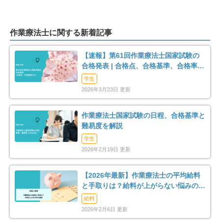
作業療法士に関する新着記事
【速報】第61回作業療法士国家試験の
合格発表 | 合格点、合格基準、合格率
（2026年）
学生
2026年3月23日 更新
作業療法士国家試験の日程、合格基準と
難易度を解説
学生
2026年2月19日 更新
【2026年最新】作業療法士の平均給料
と手取りは？給料が上がらない悩みの解
消法まで解説
給料
2026年2月6日 更新