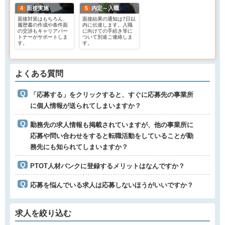
4
面接実施
5
内定～入職
面接対策はもちろん、
面接結果の通知は7日以
履歴書の作成や条件面
内に伝達します。入職
の交渉もキャリアパー
に向けての手続き等に
トナーがサポートしま
ついて別途ご連絡しま
す。
す。
よくある質問
「応募する」をクリックすると、すぐに応募先の事業所
に個人情報が送られてしまいますか？
勤務先の求人情報も掲載されていますが、他の事業所に
応募や問い合わせをすると転職活動をしていることが勤
務先にも知られてしまいますか？
PTOT人材バンクに登録するメリットはなんですか？
応募を悩んでいる求人は応募しないほうがいいですか？
求人を絞り込む