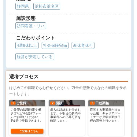
静岡県
浜松市浜名区
施設形態
訪問看護・リハ
こだわりポイント
4週8休以上
社会保険完備
産休育休可
経営が安定している
選考プロセス
はじめての転職でもお任せください。万全の態勢であなたの転職をサポ
ートします。
1
ご登録
2
面談
3
日程調整
ご希望の転職時期や働
求人の詳細をお伝えし
応募する事業所が決ま
き方などを登録フォー
ます。不明点の解消や
った後、キャリアパー
ムでお選びください。
事業所への応募可否を
トナーが見学や面接日
約1分で登録できます。
確認します。
程の調整を行います。
ご登録はこちら