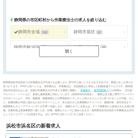
静岡県
の市区町村から作業療法士の求人を絞り込む
静岡市全域
静岡市葵区
168
82
静岡市駿河区
静岡市清水区
47
39
浜松市全域
浜松市天竜区
176
3
沼津市
熱海市
26
5
静岡県浜松市浜名区での作業療法士(OT)求人をお探しなら【PTOT人材バンク】がおすすめです。希望に合った求人が
見つかります。PTOT人材バンクは、理学療法士・作業療法士・言語聴覚士に特化した転職支援サービスです。静岡県
浜松市浜名区をはじめ、全国の作業療法士(OT)求人を豊富に掲載し、
車通勤可
・
雇用期間無
などの特徴や、 正社員・
三島市
富士宮市
19
40
アルバイト・パートなど、多様な雇用形態に対応しています（2026年8月6日現在）。 豊富な求人数と専門アドバイザー
のサポートにより、年収・勤務地・勤務形態などの希望条件にマッチした求人をスムーズに見つけることが可能。さら
に、転職活動を円滑に進めるためのサポートとして、求人紹介から応募書類のアドバイス、面接対策、条件交渉まで、
経験豊富なキャリアアドバイザーが手厚く支援します。 掲載されている求人は、すべて事業所から提供された正規の情
伊東市
島田市
27
6
報。応募内容は直接事業所へ届くため、転職・復職もスムーズに進められます。静岡県浜松市浜名区で作業療法士(OT)
としてキャリアアップを目指す方は、ぜひ【PTOT人材バンク】をご活用ください。
富士市
磐田市
59
24
浜松市浜名区の新着求人