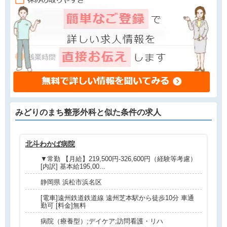
みどりのまち整形外科と
似た条件
の求人
北斗わかば病院
訪
▼常勤 【月給】219,500円-326,600円（経験等考慮）
[内訳] 基本給195,00...
静岡県 浜松市浜名区
[電車]遠州鉄道鉄道線 遠州芝本駅から徒歩10分 車通
勤可 [料金]無料
病院（療養型）;デイケア;訪問看護・リハ