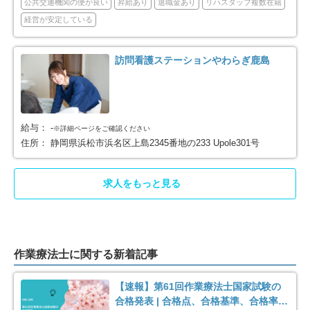
公共交通機関の便が良い
昇給あり
退職金あり
リハスタッフ複数在籍
経営が安定している
榛原郡吉田町
周智郡森町
2
2
訪問看護ステーションやわらぎ鹿島
浜松市中央区
浜松市浜名区
139
34
給与：
-
※詳細ページをご確認ください
住所：
静岡県浜松市浜名区上島2345番地の233 Upole301号
求人をもっと見る
作業療法士に関する新着記事
【速報】第61回作業療法士国家試験の
合格発表 | 合格点、合格基準、合格率