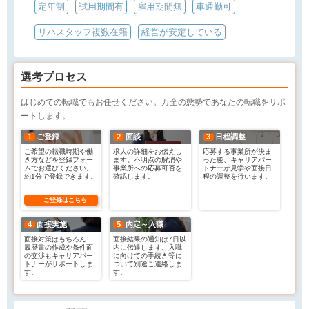
定年制
試用期間有
雇用期間無
車通勤可
リハスタッフ複数在籍
経営が安定している
選考プロセス
はじめての転職でもお任せください。万全の態勢であなたの転職をサポ
ートします。
1
ご登録
2
面談
3
日程調整
ご希望の転職時期や働
求人の詳細をお伝えし
応募する事業所が決ま
き方などを登録フォー
ます。不明点の解消や
った後、キャリアパー
ムでお選びください。
事業所への応募可否を
トナーが見学や面接日
約1分で登録できます。
確認します。
程の調整を行います。
ご登録はこちら
4
面接実施
5
内定～入職
面接対策はもちろん、
面接結果の通知は7日以
履歴書の作成や条件面
内に伝達します。入職
の交渉もキャリアパー
に向けての手続き等に
トナーがサポートしま
ついて別途ご連絡しま
す。
す。