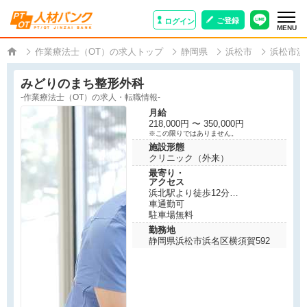
ご登録
ログイン
MENU
作業療法士（OT）の求人トップ
静岡県
浜松市
浜松市浜
みどりのまち整形外科
-作業療法士（OT）の求人・転職情報-
月給
218,000円 〜 350,000円
※この限りではありません。
施設形態
クリニック（外来）
最寄り・
アクセス
浜北駅より徒歩12分
車通勤可
駐車場無料
勤務地
静岡県浜松市浜名区横須賀592