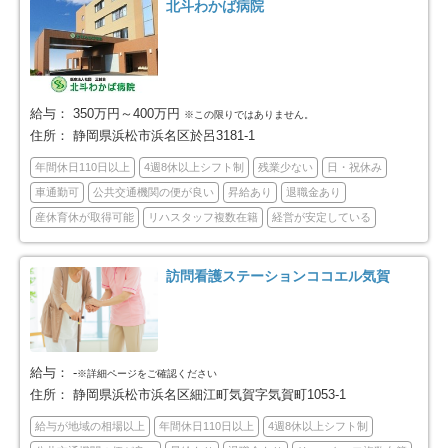
焼津市
掛川市
17
24
北斗わかば病院
藤枝市
御殿場市
22
9
袋井市
下田市
7
4
給与：
350万円～400万円
※この限りではありません。
住所：
静岡県浜松市浜名区於呂3181-1
裾野市
湖西市
10
14
年間休日110日以上
4週8休以上シフト制
残業少ない
日・祝休み
車通勤可
公共交通機関の便が良い
昇給あり
退職金あり
伊豆市
御前崎市
4
7
産休育休が取得可能
リハスタッフ複数在籍
経営が安定している
菊川市
伊豆の国市
2
2
訪問看護ステーションココエル気賀
牧之原市
賀茂郡東伊豆町
5
1
賀茂郡河津町
賀茂郡西伊豆町
2
7
給与：
-
※詳細ページをご確認ください
住所：
静岡県浜松市浜名区細江町気賀字気賀町1053-1
田方郡函南町
駿東郡清水町
7
9
給与が地域の相場以上
年間休日110日以上
4週8休以上シフト制
駿東郡長泉町
駿東郡小山町
5
1