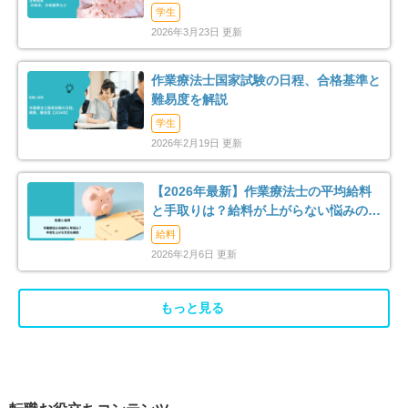
（2026年）
学生
2026年3月23日 更新
作業療法士国家試験の日程、合格基準と
難易度を解説
学生
2026年2月19日 更新
【2026年最新】作業療法士の平均給料
と手取りは？給料が上がらない悩みの解
消法まで解説
給料
2026年2月6日 更新
もっと見る