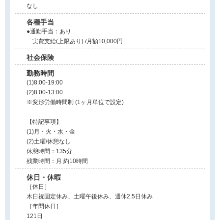
なし
各種手当
●通勤手当：あり
実費支給(上限あり) /月額10,000円
社会保険
勤務時間
(1)8:00-19:00
(2)8:00-13:00
※変形労働時間制 (1ヶ月単位で設定)
【特記事項】
(1)月・火・水・金
(2)土曜/休憩なし
休憩時間：135分
残業時間：月 約10時間
休日・休暇
［休日］
木日祝固定休み、土曜午後休み、週休2.5日休み
［年間休日］
121日