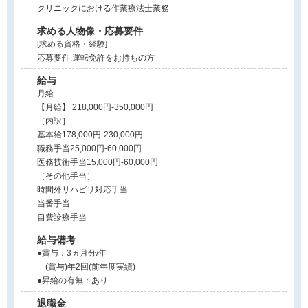
クリニックにおける作業療法士業務
求める人物像・応募要件
[求める資格・経験]
応募要件:運転免許をお持ちの方
給与
月給
【月給】 218,000円-350,000円
［内訳］
基本給178,000円-230,000円
職務手当25,000円-60,000円
医務技術手当15,000円-60,000円
［その他手当］
時間外リハビリ対応手当
当番手当
自費診療手当
給与備考
●賞与：3ヵ月分/年
(賞与)年2回(前年度実績)
●昇給の有無：あり
退職金