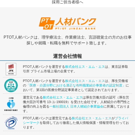
採用ご担当者様へ
PTOT人材バンクは、理学療法士、作業療法士、言語聴覚士の方のお仕事
探しや就職・転職を無料でサポート致します。
運営会社情報
PTOT人材バンクを運営する
株式会社エス・エム・エス
は、東京証券取
引所 プライム市場上場の企業です。
PTOT人材バンクを運営する
株式会社エス・エム・エス
は、厚生労働省
の
「医療・介護分野における適正な有料職業紹介事業者の認定制度」
に
おいて、第1回の医療分野認定事業者として認定されております。
運営元である
株式会社エス・エム・エス
は厚生労働大臣の認可（厚生労
働大臣許可番号 13-ユ-190019）を受けた会社です。人材紹介の専門性と
倫理の向上を図る
一般社団法人 日本人材紹介事業協会
に所属しておりま
す。
PTOT人材バンクは運営元である
株式会社エス・エム・エス
が
プライバ
シーマーク
を取得しており徹底した個人情報保護・情報管理を行ってお
ります。