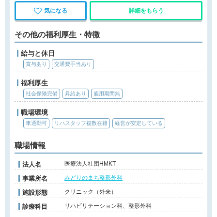
気になる
詳細をもらう
その他の福利厚生・特徴
給与と休日
賞与あり
交通費手当あり
福利厚生
社会保険完備
昇給あり
雇用期間無
職場環境
車通勤可
リハスタッフ複数在籍
経営が安定している
職場情報
医療法人社団HMKT
法人名
みどりのまち整形外科
事業所名
クリニック（外来）
施設形態
リハビリテーション科、整形外科
診療科目