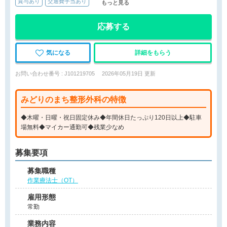
賞与あり
交通費手当あり
もっと見る
応募する
気になる
詳細をもらう
お問い合わせ番号 : J101219705
2026年05月19日 更新
みどりのまち整形外科の特徴
◆木曜・日曜・祝日固定休み◆年間休日たっぷり120日以上◆駐車
場無料◆マイカー通勤可◆残業少なめ
募集要項
募集職種
作業療法士（OT）
雇用形態
常勤
業務内容