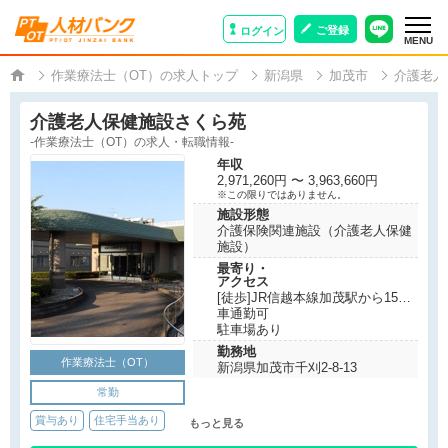
ご登録
ログイン
MENU
作業療法士（OT）の求人トップ
新潟県
加茂市
介護老人
介護老人保健施設さくら苑
-作業療法士（OT）の求人・転職情報-
年収
2,971,260円 〜 3,963,660円
※この限りではありません。
施設形態
介護保険関連施設（介護老人保健
施設）
最寄り・
アクセス
[徒歩]JR信越本線加茂駅から15分
車通勤可
駐車場あり
勤務地
作業療法士（OT）
新潟県加茂市千刈2-8-13
常勤
賞与あり
住宅手当あり
もっと見る