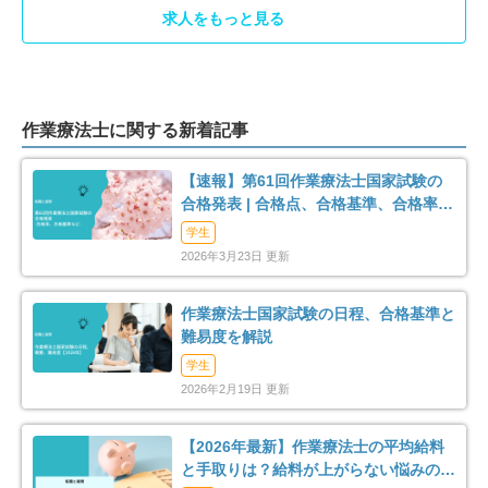
求人をもっと見る
佐渡市
魚沼市
4
11
南魚沼市
胎内市
8
5
北蒲原郡聖籠町
西蒲原郡弥彦村
作業療法士に関する新着記事
2
3
【速報】第61回作業療法士国家試験の
南蒲原郡田上町
東蒲原郡阿賀町
1
2
合格発表 | 合格点、合格基準、合格率
（2026年）
学生
南魚沼郡湯沢町
2
2026年3月23日 更新
作業療法士国家試験の日程、合格基準と
難易度を解説
学生
2026年2月19日 更新
【2026年最新】作業療法士の平均給料
と手取りは？給料が上がらない悩みの解