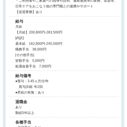
・ご利用者やご家族への指導や説明、連絡連携等の業務、送迎等。
日常ケアをおこなう他の専門職との連携やサポート
【送迎業務】あり
給与
月給
【月給】200,800円-283,500円
[内訳]
基本給 162,800円-245,500円
職務手当 38,000円
[その他手当]
皆勤手当 5,000円
処遇改善手当 7,000円
給与備考
●賞与：3.45ヵ月分/年
賞与詳細: 年2回
●昇給の有無：あり
退職金
あり
勤続5年以上
各種手当