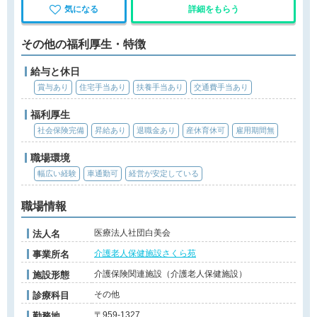
気になる
詳細をもらう
その他の福利厚生・特徴
給与と休日
賞与あり
住宅手当あり
扶養手当あり
交通費手当あり
福利厚生
社会保険完備
昇給あり
退職金あり
産休育休可
雇用期間無
職場環境
幅広い経験
車通勤可
経営が安定している
職場情報
医療法人社団白美会
法人名
介護老人保健施設さくら苑
事業所名
介護保険関連施設（介護老人保健施設）
施設形態
その他
診療科目
〒959-1327
勤務地