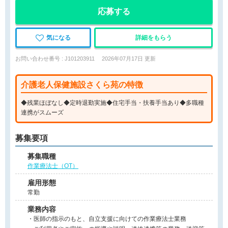
応募する
気になる
詳細をもらう
お問い合わせ番号 : J101203911
2026年07月17日 更新
介護老人保健施設さくら苑の特徴
◆残業ほぼなし◆定時退勤実施◆住宅手当・扶養手当あり◆多職種
連携がスムーズ
募集要項
募集職種
作業療法士（OT）
雇用形態
常勤
業務内容
・医師の指示のもと、自立支援に向けての作業療法士業務