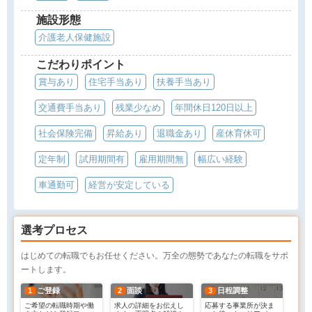
施設形態
介護老人保健施設
こだわりポイント
賞与あり
住宅手当あり
扶養手当あり
交通費手当あり
残業少なめ
年間休日120日以上
社会保険完備
昇給あり
退職金あり
産休育休可
定年制
試用期間有
雇用期間無
幅広い経験
車通勤可
経営が安定している
選考プロセス
はじめての転職でもお任せください。万全の態勢であなたの転職をサポ
ートします。
1
ご登録
2
面談
3
日程調整
ご希望の転職時期や働
求人の詳細をお伝えし
応募する事業所が決ま