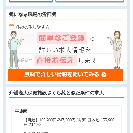
介護老人保健施設さくら苑と
似た条件
の求人
平成園
三
【月給】165,900円-247,300円 [内訳] 基本給 155,900
円-237,300...