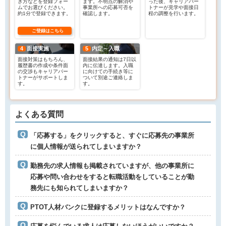
き方などを登録フォー
ます。不明点の解消や
った後、キャリアパー
ムでお選びください。
事業所への応募可否を
トナーが見学や面接日
約1分で登録できます。
確認します。
程の調整を行います。
ご登録はこちら
4
面接実施
5
内定～入職
面接対策はもちろん、
面接結果の通知は7日以
履歴書の作成や条件面
内に伝達します。入職
の交渉もキャリアパー
に向けての手続き等に
トナーがサポートしま
ついて別途ご連絡しま
す。
す。
よくある質問
「応募する」をクリックすると、すぐに応募先の事業所
に個人情報が送られてしまいますか？
勤務先の求人情報も掲載されていますが、他の事業所に
応募や問い合わせをすると転職活動をしていることが勤
務先にも知られてしまいますか？
PTOT人材バンクに登録するメリットはなんですか？