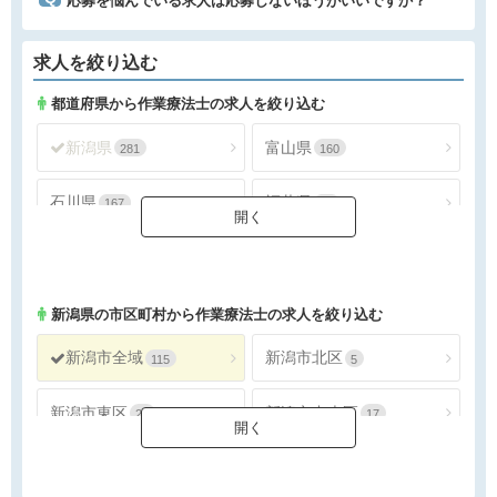
応募を悩んでいる求人は応募しないほうがいいですか？
求人を絞り込む
都道府県から作業療法士の求人を絞り込む
新潟県
富山県
281
160
石川県
福井県
167
78
山梨県
長野県
124
254
新潟県
の市区町村から作業療法士の求人を絞り込む
新潟市全域
新潟市北区
115
5
新潟市東区
新潟市中央区
22
17
新潟市江南区
新潟市秋葉区
8
16