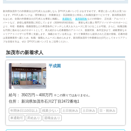
新潟市南区
新潟市西区
8
25
新潟県加茂市での作業療法士(OT)求人をお探しなら【PTOT人材バンク】がおすすめです。希望に合った求人が見つか
ります。PTOT人材バンクは、理学療法士・作業療法士・言語聴覚士に特化した転職支援サービスです。新潟県加茂市
をはじめ、全国の作業療法士(OT)求人を豊富に掲載し、
車通勤可
・
雇用期間無
などの特徴や、 正社員・アルバイト・
新潟市西蒲区
長岡市
14
26
パートなど、多様な雇用形態に対応しています（2026年8月8日現在）。 豊富な求人数と専門アドバイザーのサポートに
より、年収・勤務地・勤務形態などの希望条件にマッチした求人をスムーズに見つけることが可能。さらに、転職活動
を円滑に進めるためのサポートとして、求人紹介から応募書類のアドバイス、面接対策、条件交渉まで、経験豊富なキ
ャリアアドバイザーが手厚く支援します。 掲載されている求人は、すべて事業所から提供された正規の情報。応募内容
三条市
柏崎市
10
5
は直接事業所へ届くため、転職・復職もスムーズに進められます。新潟県加茂市で作業療法士(OT)としてキャリアアッ
プを目指す方は、ぜひ【PTOT人材バンク】をご活用ください。
新発田市
小千谷市
17
1
加茂市の新着求人
加茂市
十日町市
3
4
平成園
見附市
村上市
5
10
燕市
糸魚川市
14
2
給与：
350万円～400万円
※この限りではありません。
住所：
新潟県加茂市石川2丁目2472番地1
妙高市
五泉市
2
2
年間休日110日以上
残業少ない
土日祝休み
土日休み
日・祝休み
車通勤可
昇給あり
退職金あり
上越市
阿賀野市
25
2