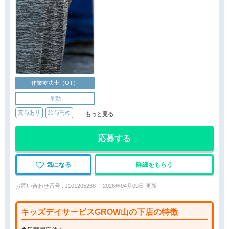
作業療法士（OT）
常勤
賞与あり
給与高め
もっと見る
応募する
気になる
詳細をもらう
お問い合わせ番号 : J101205268
2026年04月09日 更新
キッズデイサービスGROW山の下店の特徴