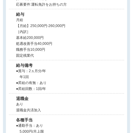
応募要件:運転免許をお持ちの方
給与
月給
【月給】250,000円-260,000円
［内訳］
基本給200,000円
処遇改善手当40,000円
職務手当10,000円
固定残業代
給与備考
●賞与：2ヵ月分/年
年1回
●昇給の有無：あり
●昇給回数：1回/年
退職金
あり
退職金共済加入
各種手当
●通勤手当：あり
5,000円/月上限