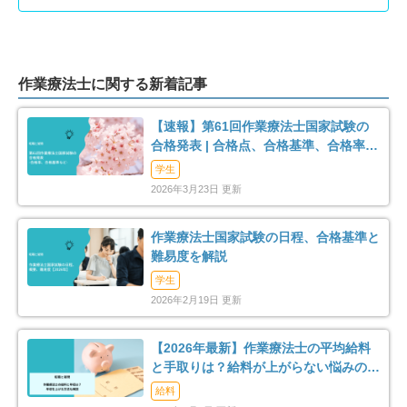
作業療法士に関する新着記事
【速報】第61回作業療法士国家試験の
合格発表 | 合格点、合格基準、合格率
（2026年）
学生
2026年3月23日 更新
作業療法士国家試験の日程、合格基準と
難易度を解説
学生
2026年2月19日 更新
【2026年最新】作業療法士の平均給料
と手取りは？給料が上がらない悩みの解
消法まで解説
給料