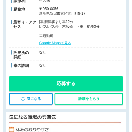
その他
診療科目
〒950-0056
勤務地
新潟県新潟市東区古川町8-17
[車]新潟駅より車12分
最寄り・アク
セス
[バス]バス停「末広橋」下車 徒歩3分
車通勤可
Google Mapsで見る
なし
託児所の
詳細
なし
寮の詳細
応募する
気になる
詳細をもらう