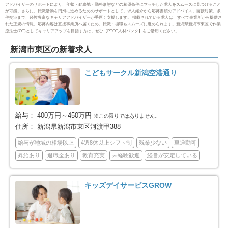
アドバイザーのサポートにより、年収・勤務地・勤務形態などの希望条件にマッチした求人をスムーズに見つけること
が可能。さらに、転職活動を円滑に進めるためのサポートとして、求人紹介から応募書類のアドバイス、面接対策、条
件交渉まで、経験豊富なキャリアアドバイザーが手厚く支援します。 掲載されている求人は、すべて事業所から提供さ
三条市
柏崎市
10
5
れた正規の情報。応募内容は直接事業所へ届くため、転職・復職もスムーズに進められます。新潟県新潟市東区で作業
療法士(OT)としてキャリアアップを目指す方は、ぜひ【PTOT人材バンク】をご活用ください。
新発田市
小千谷市
17
1
新潟市東区の新着求人
加茂市
十日町市
3
4
こどもサークル新潟空港通り
見附市
村上市
5
10
給与：
400万円～450万円
※この限りではありません。
燕市
糸魚川市
14
2
住所：
新潟県新潟市東区河渡甲388
給与が地域の相場以上
4週8休以上シフト制
残業少ない
車通勤可
妙高市
五泉市
2
2
昇給あり
退職金あり
教育充実
未経験歓迎
経営が安定している
上越市
阿賀野市
25
2
キッズデイサービスGROW
佐渡市
魚沼市
4
11
南魚沼市
胎内市
8
5