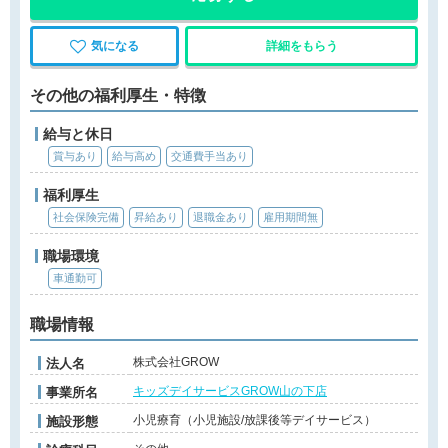
気になる
詳細をもらう
その他の福利厚生・特徴
給与と休日
賞与あり
給与高め
交通費手当あり
福利厚生
社会保険完備
昇給あり
退職金あり
雇用期間無
職場環境
車通勤可
職場情報
株式会社GROW
法人名
キッズデイサービスGROW山の下店
事業所名
小児療育（小児施設/放課後等デイサービス）
施設形態