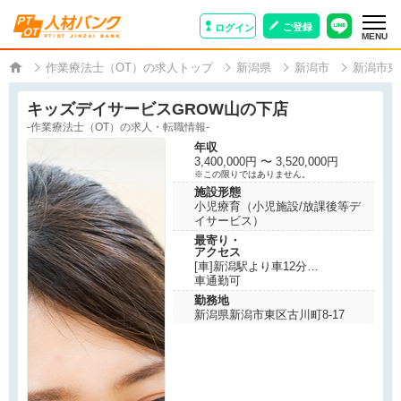
ご登録
ログイン
MENU
作業療法士（OT）の求人トップ
新潟県
新潟市
新潟市東
キッズデイサービスGROW山の下店
-作業療法士（OT）の求人・転職情報-
年収
3,400,000円 〜 3,520,000円
※この限りではありません。
施設形態
小児療育（小児施設/放課後等デ
イサービス）
最寄り・
アクセス
[車]新潟駅より車12分
[バス]バス停「末広橋」下車 徒
車通勤可
歩3分
勤務地
新潟県新潟市東区古川町8-17