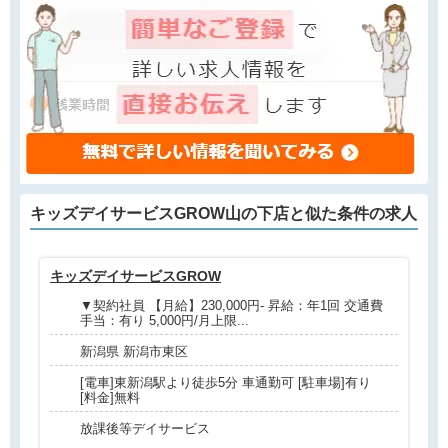
キッズデイサービスGROW山の下店と
似た条件
の求人
キッズデイサービスGROW
放
▼契約社員 【月給】230,000円- 昇給：年1回 交通費
手当：有り 5,000円/月上限...
新潟県 新潟市東区
[電車]東新潟駅より徒歩5分 車通勤可 [駐車場]有り
[料金]無料
放課後等デイサービス