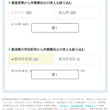
都道府県から作業療法士の求人を絞り込む
新潟県
富山県
281
160
石川県
福井県
167
78
山梨県
長野県
124
254
新潟県
の市区町村から作業療法士の求人を絞り込む
新潟市全域
新潟市北区
115
5
新潟市東区
新潟市中央区
22
17
新潟市江南区
新潟市秋葉区
8
16
新潟市南区
新潟市西区
8
25
新潟県新潟市東区での作業療法士(OT)求人をお探しなら【PTOT人材バンク】がおすすめです。希望に合った求人が見
つかります。PTOT人材バンクは、理学療法士・作業療法士・言語聴覚士に特化した転職支援サービスです。新潟県新
潟市東区をはじめ、全国の作業療法士(OT)求人を豊富に掲載し、
賞与あり
・
社会保険完備
・
昇給あり
などの特徴
新潟市西蒲区
長岡市
14
26
や、 正社員・アルバイト・パートなど、多様な雇用形態に対応しています（2026年8月7日現在）。 豊富な求人数と専門