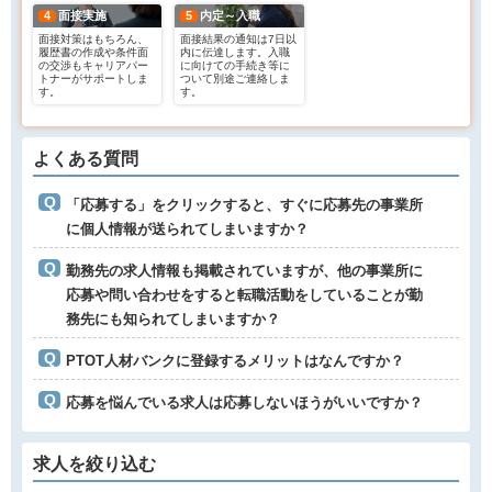
4
面接実施
5
内定～入職
面接対策はもちろん、
面接結果の通知は7日以
履歴書の作成や条件面
内に伝達します。入職
の交渉もキャリアパー
に向けての手続き等に
トナーがサポートしま
ついて別途ご連絡しま
す。
す。
よくある質問
「応募する」をクリックすると、すぐに応募先の事業所
に個人情報が送られてしまいますか？
勤務先の求人情報も掲載されていますが、他の事業所に
応募や問い合わせをすると転職活動をしていることが勤
務先にも知られてしまいますか？
PTOT人材バンクに登録するメリットはなんですか？
応募を悩んでいる求人は応募しないほうがいいですか？
求人を絞り込む