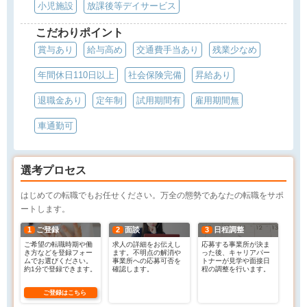
小児施設
放課後等デイサービス
こだわりポイント
賞与あり
給与高め
交通費手当あり
残業少なめ
年間休日110日以上
社会保険完備
昇給あり
退職金あり
定年制
試用期間有
雇用期間無
車通勤可
選考プロセス
はじめての転職でもお任せください。万全の態勢であなたの転職をサポ
ートします。
1
ご登録
2
面談
3
日程調整
ご希望の転職時期や働
求人の詳細をお伝えし
応募する事業所が決ま
き方などを登録フォー
ます。不明点の解消や
った後、キャリアパー
ムでお選びください。
事業所への応募可否を
トナーが見学や面接日
約1分で登録できます。
確認します。
程の調整を行います。
ご登録はこちら