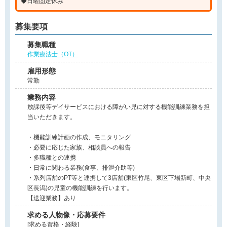
◆日曜固定休み
募集要項
募集職種
作業療法士（OT）
雇用形態
常勤
業務内容
放課後等デイサービスにおける障がい児に対する機能訓練業務を担
当いただきます。
・機能訓練計画の作成、モニタリング
・必要に応じた家族、相談員への報告
・多職種との連携
・日常に関わる業務(食事、排泄介助等)
・系列店舗のPT等と連携して3店舗(東区竹尾、東区下場新町、中央
区長潟)の児童の機能訓練を行います。
【送迎業務】あり
求める人物像・応募要件
[求める資格・経験]