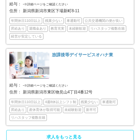
給与：
-
※詳細ページをご確認ください
住所：
新潟県新潟市東区下場新町8-11
北蒲原郡聖籠町
西蒲原郡弥彦村
2
3
年間休日110日以上
残業少ない
車通勤可
公共交通機関の便が良い
南蒲原郡田上町
東蒲原郡阿賀町
1
2
昇給あり
退職金あり
教育充実
未経験歓迎
リハスタッフ複数在籍
経営が安定している
南魚沼郡湯沢町
2
放課後等デイサービスオハナ東
給与：
-
※詳細ページをご確認ください
住所：
新潟県新潟市東区物見山4丁目4番12号
年間休日110日以上
4週8休以上シフト制
残業少ない
車通勤可
昇給あり
産休育休が取得可能
未経験歓迎
新卒可
リハスタッフ複数在籍
求人をもっと見る