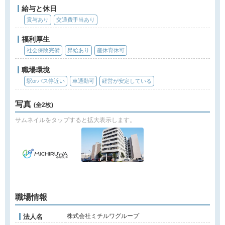
給与と休日
賞与あり
交通費手当あり
福利厚生
社会保険完備
昇給あり
産休育休可
職場環境
駅orバス停近い
車通勤可
経営が安定している
写真
(全2枚)
サムネイルをタップすると拡大表示します。
職場情報
株式会社ミチルワグループ
法人名