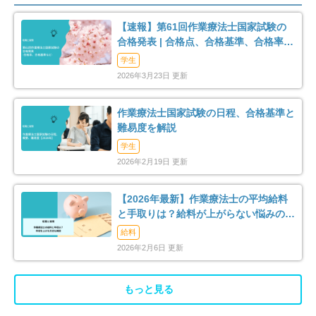
【速報】第61回作業療法士国家試験の
合格発表 | 合格点、合格基準、合格率
（2026年）
学生
2026年3月23日 更新
作業療法士国家試験の日程、合格基準と
難易度を解説
学生
2026年2月19日 更新
【2026年最新】作業療法士の平均給料
と手取りは？給料が上がらない悩みの解
消法まで解説
給料
2026年2月6日 更新
もっと見る