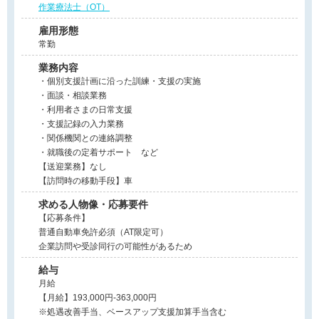
作業療法士（OT）
雇用形態
常勤
業務内容
・個別支援計画に沿った訓練・支援の実施
・面談・相談業務
・利用者さまの日常支援
・支援記録の入力業務
・関係機関との連絡調整
・就職後の定着サポート など
【送迎業務】なし
【訪問時の移動手段】車
求める人物像・応募要件
【応募条件】
普通自動車免許必須（AT限定可）
企業訪問や受診同行の可能性があるため
給与
月給
【月給】193,000円-363,000円
※処遇改善手当、ベースアップ支援加算手当含む