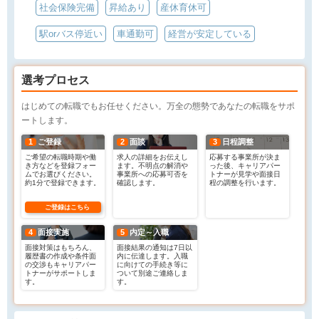
社会保険完備
昇給あり
産休育休可
駅orバス停近い
車通勤可
経営が安定している
選考プロセス
はじめての転職でもお任せください。万全の態勢であなたの転職をサポ
ートします。
1
ご登録
2
面談
3
日程調整
ご希望の転職時期や働
求人の詳細をお伝えし
応募する事業所が決ま
き方などを登録フォー
ます。不明点の解消や
った後、キャリアパー
ムでお選びください。
事業所への応募可否を
トナーが見学や面接日
約1分で登録できます。
確認します。
程の調整を行います。
ご登録はこちら
4
面接実施
5
内定～入職
面接対策はもちろん、
面接結果の通知は7日以
履歴書の作成や条件面
内に伝達します。入職
の交渉もキャリアパー
に向けての手続き等に
トナーがサポートしま
ついて別途ご連絡しま
す。
す。