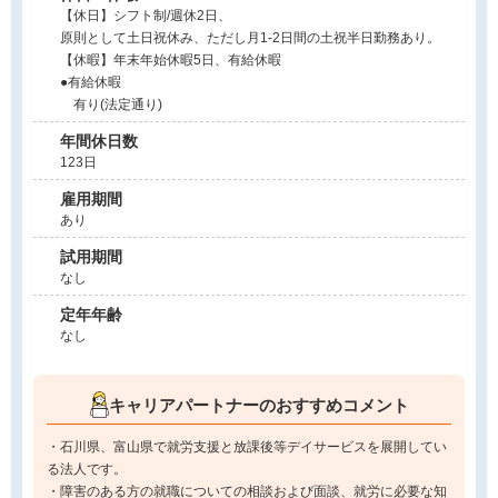
【休日】シフト制/週休2日、
原則として土日祝休み、ただし月1-2日間の土祝半日勤務あり。
【休暇】年末年始休暇5日、有給休暇
●有給休暇
有り(法定通り)
年間休日数
123日
雇用期間
あり
試用期間
なし
定年年齢
なし
キャリアパートナーのおすすめコメント
・石川県、富山県で就労支援と放課後等デイサービスを展開してい
る法人です。
・障害のある方の就職についての相談および面談、就労に必要な知