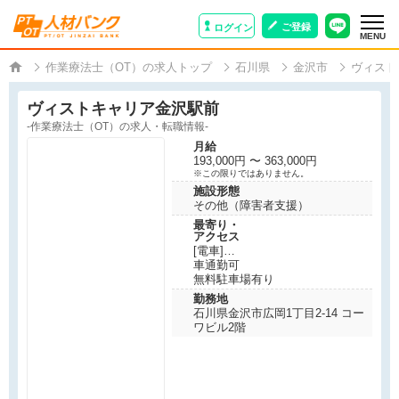
ご登録
ログイン
MENU
作業療法士（OT）の求人トップ
石川県
金沢市
ヴィスト
ヴィストキャリア金沢駅前
-作業療法士（OT）の求人・転職情報-
月給
193,000円 〜 363,000円
※この限りではありません。
施設形態
その他（障害者支援）
最寄り・
アクセス
[電車]
北鉄金沢駅より徒歩3分
車通勤可
金沢駅より徒歩3分
無料駐車場有り
七ツ屋駅より徒歩8分
勤務地
石川県金沢市広岡1丁目2-14 コー
ワビル2階