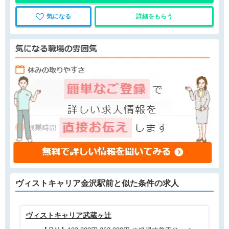
気になる
詳細をもらう
ヴィストキャリア金沢駅前と
似た条件
の求人
ヴィストキャリア武蔵ヶ辻
す