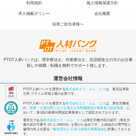
利用規約
個人情報保護方針
求人掲載ポリシー
会社概要
採用ご担当者様へ
PTOT人材バンクは、理学療法士、作業療法士、言語聴覚士の方のお仕事
探しや就職・転職を無料でサポート致します。
運営会社情報
PTOT人材バンクを運営する
株式会社エス・エム・エス
は、東京証券取
引所 プライム市場上場の企業です。
PTOT人材バンクを運営する
株式会社エス・エム・エス
は、厚生労働省
の
「医療・介護分野における適正な有料職業紹介事業者の認定制度」
に
おいて、第1回の医療分野認定事業者として認定されております。
運営元である
株式会社エス・エム・エス
は厚生労働大臣の認可（厚生労
働大臣許可番号 13-ユ-190019）を受けた会社です。人材紹介の専門性と
倫理の向上を図る
一般社団法人 日本人材紹介事業協会
に所属しておりま
す。