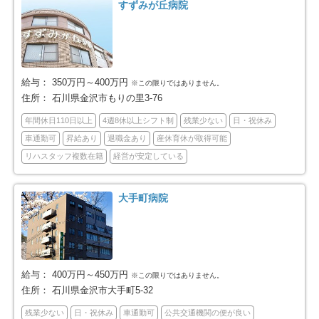
すずみが丘病院
給与：
350万円～400万円
※この限りではありません。
住所：
石川県金沢市もりの里3-76
年間休日110日以上
4週8休以上シフト制
残業少ない
日・祝休み
車通勤可
昇給あり
退職金あり
産休育休が取得可能
リハスタッフ複数在籍
経営が安定している
大手町病院
給与：
400万円～450万円
※この限りではありません。
住所：
石川県金沢市大手町5-32
残業少ない
日・祝休み
車通勤可
公共交通機関の便が良い