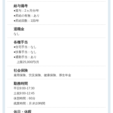
給与備考
●賞与：2ヵ月分/年
●昇給の有無：あり
●昇給回数：1回/年
退職金
なし
各種手当
●住宅手当：なし
●扶養手当：なし
●通勤手当：あり
上限25,000円/月
社会保険
雇用保険、労災保険、健康保険、厚生年金
勤務時間
平日9:00-17:30
土祝9:00-12:45
休憩時間：60分
残業時間：月 約10時間
休日・休暇