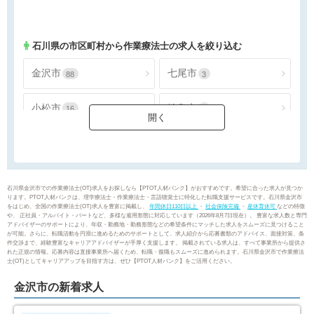
山梨県
長野県
124
254
石川県
の市区町村から作業療法士の求人を絞り込む
金沢市
七尾市
88
3
小松市
輪島市
16
1
加賀市
羽咋市
15
2
かほく市
白山市
4
6
石川県金沢市での作業療法士(OT)求人をお探しなら【PTOT人材バンク】がおすすめです。希望に合った求人が見つか
ります。PTOT人材バンクは、理学療法士・作業療法士・言語聴覚士に特化した転職支援サービスです。石川県金沢市
をはじめ、全国の作業療法士(OT)求人を豊富に掲載し、
年間休日110日以上
・
社会保険完備
・
産休育休可
などの特徴
能美市
野々市市
4
15
や、 正社員・アルバイト・パートなど、多様な雇用形態に対応しています（2026年8月7日現在）。 豊富な求人数と専門
アドバイザーのサポートにより、年収・勤務地・勤務形態などの希望条件にマッチした求人をスムーズに見つけること
が可能。さらに、転職活動を円滑に進めるためのサポートとして、求人紹介から応募書類のアドバイス、面接対策、条
件交渉まで、経験豊富なキャリアアドバイザーが手厚く支援します。 掲載されている求人は、すべて事業所から提供さ
能美郡川北町
河北郡津幡町
1
7
れた正規の情報。応募内容は直接事業所へ届くため、転職・復職もスムーズに進められます。石川県金沢市で作業療法
士(OT)としてキャリアアップを目指す方は、ぜひ【PTOT人材バンク】をご活用ください。
河北郡内灘町
羽咋郡志賀町
3
2
金沢市の新着求人