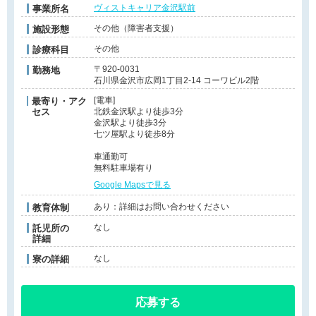
ヴィストキャリア金沢駅前
事業所名
その他（障害者支援）
施設形態
その他
診療科目
〒920-0031
勤務地
石川県金沢市広岡1丁目2-14 コーワビル2階
[電車]
最寄り・アク
セス
北鉄金沢駅より徒歩3分
金沢駅より徒歩3分
七ツ屋駅より徒歩8分
車通勤可
無料駐車場有り
Google Mapsで見る
あり：詳細はお問い合わせください
教育体制
なし
託児所の
詳細
なし
寮の詳細
応募する