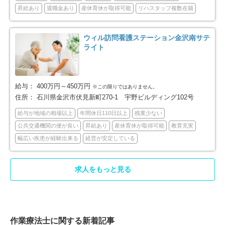
昇給あり
退職金あり
産休育休が取得可能
リハスタッフ複数在籍
ウィル訪問看護ステーション金沢南サテ
ライト
給与：
400万円～450万円
※この限りではありません。
住所：
石川県金沢市伏見新町270-1 宇野ビルディング102号
給与が地域の相場以上
年間休日110日以上
残業少ない
公共交通機関の便が良い
昇給あり
産休育休が取得可能
教育充実
幅広い疾患が経験出来る
経営が安定している
求人をもっと見る
作業療法士に関する新着記事