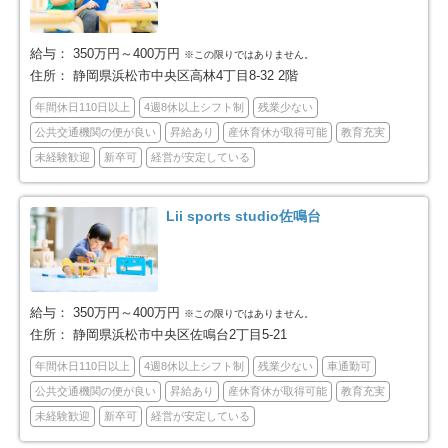
賀茂郡河津町
賀茂郡西伊豆町
2
7
給与：
350万円～400万円
※この限りではありません。
住所：
静岡県浜松市中央区高林4丁目8-32 2階
田方郡函南町
駿東郡清水町
7
9
年間休日110日以上
4週8休以上シフト制
残業少ない
公共交通機関の便が良い
昇給あり
産休育休が取得可能
教育充実
駿東郡長泉町
駿東郡小山町
5
1
未経験歓迎
新卒可
経営が安定している
榛原郡吉田町
周智郡森町
2
2
Lii sports studio佐鳴台
浜松市中央区
浜松市浜名区
139
34
給与：
350万円～400万円
※この限りではありません。
住所：
静岡県浜松市中央区佐鳴台2丁目5-21
年間休日110日以上
4週8休以上シフト制
残業少ない
車通勤可
公共交通機関の便が良い
昇給あり
産休育休が取得可能
教育充実
未経験歓迎
新卒可
経営が安定している