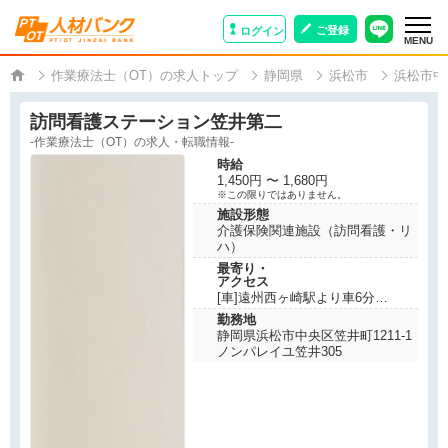
ご登録
ログイン
MENU
作業療法士（OT）の求人トップ
静岡県
浜松市
浜松市中
訪問看護ステーション笠井第二
-作業療法士（OT）の求人・転職情報-
時給
1,450円 〜 1,680円
※この限りではありません。
施設形態
介護保険関連施設（訪問看護・リ
ハ）
最寄り・
アクセス
[車]遠州西ヶ崎駅より車6分
勤務地
静岡県浜松市中央区笠井町1211-1
ノンパレイユ笠井305