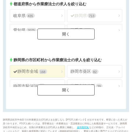
都道府県から作業療法士の求人を絞り込む
岐阜県
静岡県
435
713
愛知県
三重県
2075
334
静岡県
の市区町村から作業療法士の求人を絞り込む
静岡市全域
静岡市葵区
168
82
静岡市駿河区
静岡市清水区
47
39
浜松市全域
浜松市天竜区
176
3
沼津市
熱海市
26
5
静岡県浜松市中央区での作業療法士(OT)求人をお探しなら【PTOT人材バンク】がおすすめです。希望に合った求人が
見つかります。PTOT人材バンクは、理学療法士・作業療法士・言語聴覚士に特化した転職支援サービスです。静岡県
浜松市中央区をはじめ、全国の作業療法士(OT)求人を豊富に掲載し、
雇用期間無
などの特徴や、 正社員・アルバイ
三島市
富士宮市
19
40
ト・パートなど、多様な雇用形態に対応しています（2026年8月6日現在）。 豊富な求人数と専門アドバイザーのサポー