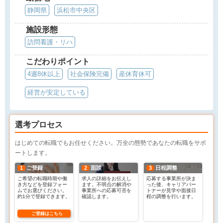
静岡県
浜松市中央区
施設形態
訪問看護・リハ
こだわりポイント
4週8休以上
社会保険完備
産休育休可
経営が安定している
選考プロセス
はじめての転職でもお任せください。万全の態勢であなたの転職をサポ
ートします。
1
ご登録
2
面談
3
日程調整
ご希望の転職時期や働
求人の詳細をお伝えし
応募する事業所が決ま
き方などを登録フォー
ます。不明点の解消や
った後、キャリアパー
ムでお選びください。
事業所への応募可否を
トナーが見学や面接日
約1分で登録できます。
確認します。
程の調整を行います。
ご登録はこちら