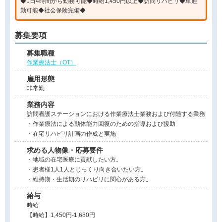
◆1日4時間から勤務可能◆時給1,450円以上◆訪問リハビリ◆車通
勤可能◆社会保険完備◆
募集要項
募集職種
作業療法士（OT）
雇用形態
非常勤
業務内容
訪問看護ステーションにおける作業療法士業務および付随する業務
・作業療法による動体能力回復のための指導および援助
・在宅リハビリ計画の作成と実施
求める人物像・応募要件
・地域の在宅医療に貢献したい方。
・患者様1人1人とじっくり向き合いたい方。
・維持期・生活期のリハビリに関心がある方。
給与
時給
【時給】1,450円-1,680円