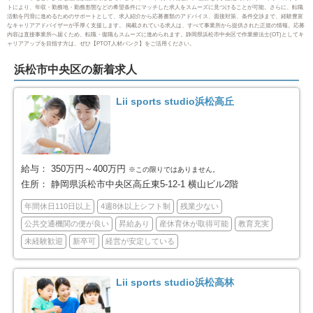
トにより、年収・勤務地・勤務形態などの希望条件にマッチした求人をスムーズに見つけることが可能。さらに、転職
活動を円滑に進めるためのサポートとして、求人紹介から応募書類のアドバイス、面接対策、条件交渉まで、経験豊富
なキャリアアドバイザーが手厚く支援します。 掲載されている求人は、すべて事業所から提供された正規の情報。応募
伊東市
島田市
27
6
内容は直接事業所へ届くため、転職・復職もスムーズに進められます。静岡県浜松市中央区で作業療法士(OT)としてキ
ャリアアップを目指す方は、ぜひ【PTOT人材バンク】をご活用ください。
富士市
磐田市
59
24
浜松市中央区の新着求人
焼津市
掛川市
17
24
Lii sports studio浜松高丘
藤枝市
御殿場市
22
9
袋井市
下田市
7
4
給与：
350万円～400万円
※この限りではありません。
住所：
静岡県浜松市中央区高丘東5-12-1 横山ビル2階
裾野市
湖西市
10
14
年間休日110日以上
4週8休以上シフト制
残業少ない
公共交通機関の便が良い
昇給あり
産休育休が取得可能
教育充実
伊豆市
御前崎市
4
7
未経験歓迎
新卒可
経営が安定している
菊川市
伊豆の国市
2
2
Lii sports studio浜松高林
牧之原市
賀茂郡東伊豆町
5
1