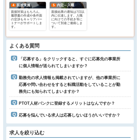
4
面接実施
5
内定～入職
面接対策はもちろん、
面接結果の通知は7日以
履歴書の作成や条件面
内に伝達します。入職
の交渉もキャリアパー
に向けての手続き等に
トナーがサポートしま
ついて別途ご連絡しま
す。
す。
よくある質問
「応募する」をクリックすると、すぐに応募先の事業所
に個人情報が送られてしまいますか？
勤務先の求人情報も掲載されていますが、他の事業所に
応募や問い合わせをすると転職活動をしていることが勤
務先にも知られてしまいますか？
PTOT人材バンクに登録するメリットはなんですか？
応募を悩んでいる求人は応募しないほうがいいですか？
求人を絞り込む