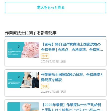
求人をもっと見る
作業療法士に関する新着記事
【速報】第61回作業療法士国家試験の
合格発表 | 合格点、合格基準、合格率
（2026年）
学生
2026年3月23日 更新
作業療法士国家試験の日程、合格基準と
難易度を解説
学生
2026年2月19日 更新
【2026年最新】作業療法士の平均給料
と手取りは？給料が上がらない悩みの解