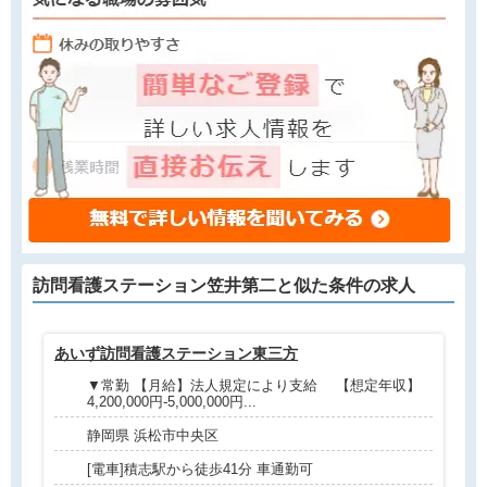
訪問看護ステーション笠井第二と
似た条件
の求人
あいず訪問看護ステーション東三方
訪
▼常勤 【月給】法人規定により支給 【想定年収】
4,200,000円-5,000,000円...
静岡県 浜松市中央区
[電車]積志駅から徒歩41分 車通勤可