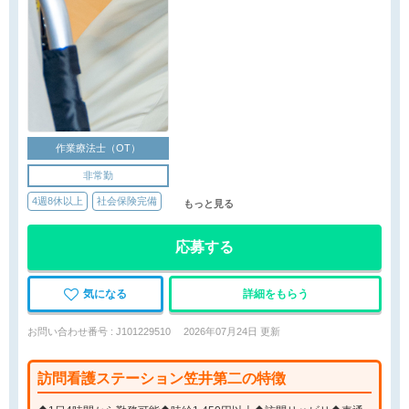
作業療法士（OT）
非常勤
4週8休以上
社会保険完備
もっと見る
応募する
気になる
詳細をもらう
お問い合わせ番号 : J101229510
2026年07月24日 更新
訪問看護ステーション笠井第二の特徴