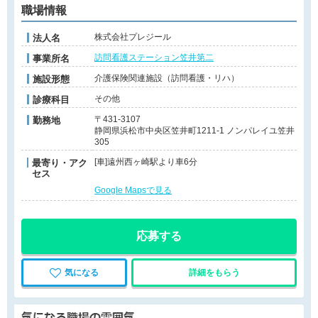
職場情報
株式会社プレジール
法人名
訪問看護ステーション笠井第二
事業所名
介護保険関連施設（訪問看護・リハ）
施設形態
その他
診療科目
〒431-3107
勤務地
静岡県浜松市中央区笠井町1211-1 ノンパレイユ笠井
305
[車]遠州西ヶ崎駅より車6分
最寄り・アク
セス
Google Mapsで見る
応募する
気になる
詳細をもらう