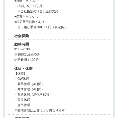
●通勤手当：あり
[上限]15,000円/月
※会社指定の場合は全額支給
●保育手当：なし
●転居費用負担：あり
引っ越し手当100,000円（規定あり）
社会保険
勤務時間
9:30-20:30
※36協定締結済み
休憩時間：100分
休日・休暇
【休暇】
・GW休暇
・夏季休暇（4日間）
・冬季休暇（4日間）
・有給休暇（消化率80%）
・育児休暇
・慶弔休暇
※長期休暇は店舗により異なります