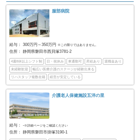
焼津市
掛川市
17
24
服部病院
藤枝市
御殿場市
22
9
袋井市
下田市
7
4
給与：
300万円～350万円
※この限りではありません。
住所：
静岡県磐田市西貝塚3781-2
裾野市
湖西市
10
14
4週8休以上シフト制
日・祝休み
車通勤可
昇給あり
退職金あり
未経験歓迎
幅広い医療介護のステージが経験出来る
伊豆市
御前崎市
4
7
リハスタッフ複数在籍
経営が安定している
菊川市
伊豆の国市
2
2
介護老人保健施設五洋の里
牧之原市
賀茂郡東伊豆町
5
1
賀茂郡河津町
賀茂郡西伊豆町
2
7
給与：
-
※詳細ページをご確認ください
住所：
静岡県磐田市掛塚3190-1
田方郡函南町
駿東郡清水町
7
9