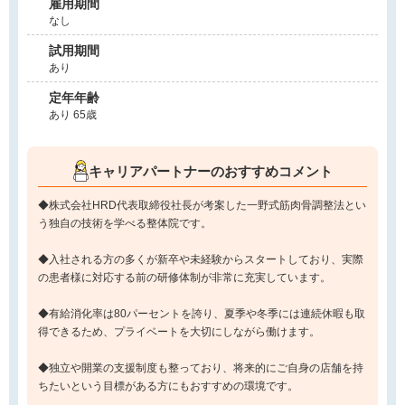
雇用期間
なし
試用期間
あり
定年年齢
あり 65歳
キャリアパートナーのおすすめコメント
◆株式会社HRD代表取締役社長が考案した一野式筋肉骨調整法とい
う独自の技術を学べる整体院です。
◆入社される方の多くが新卒や未経験からスタートしており、実際
の患者様に対応する前の研修体制が非常に充実しています。
◆有給消化率は80パーセントを誇り、夏季や冬季には連続休暇も取
得できるため、プライベートを大切にしながら働けます。
◆独立や開業の支援制度も整っており、将来的にご自身の店舗を持
ちたいという目標がある方にもおすすめの環境です。