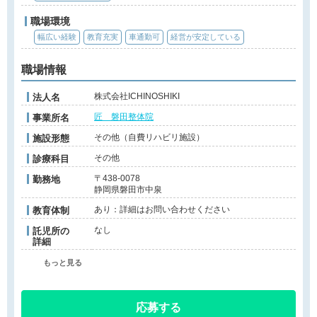
職場環境
幅広い経験
教育充実
車通勤可
経営が安定している
職場情報
株式会社ICHINOSHIKI
法人名
匠 磐田整体院
事業所名
その他（自費リハビリ施設）
施設形態
その他
診療科目
〒438-0078
勤務地
静岡県磐田市中泉
あり：詳細はお問い合わせください
教育体制
なし
託児所の
詳細
もっと見る
応募する