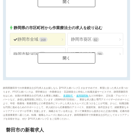
静岡県
の市区町村から作業療法士の求人を絞り込む
静岡市全域
静岡市葵区
168
82
静岡市駿河区
静岡市清水区
47
39
浜松市全域
浜松市天竜区
176
3
沼津市
熱海市
26
5
静岡県磐田市での作業療法士(OT)求人をお探しなら【PTOT人材バンク】がおすすめです。希望に合った求人が見つか
ります。PTOT人材バンクは、理学療法士・作業療法士・言語聴覚士に特化した転職支援サービスです。静岡県磐田市
をはじめ、全国の作業療法士(OT)求人を豊富に掲載し、
車通勤可
・
雇用期間無
などの特徴や、 正社員・アルバイト・
三島市
富士宮市
19
40
パートなど、多様な雇用形態に対応しています（2026年8月7日現在）。 豊富な求人数と専門アドバイザーのサポートに
より、年収・勤務地・勤務形態などの希望条件にマッチした求人をスムーズに見つけることが可能。さらに、転職活動
を円滑に進めるためのサポートとして、求人紹介から応募書類のアドバイス、面接対策、条件交渉まで、経験豊富なキ
ャリアアドバイザーが手厚く支援します。 掲載されている求人は、すべて事業所から提供された正規の情報。応募内容
伊東市
島田市
27
6
は直接事業所へ届くため、転職・復職もスムーズに進められます。静岡県磐田市で作業療法士(OT)としてキャリアアッ
プを目指す方は、ぜひ【PTOT人材バンク】をご活用ください。
富士市
磐田市
59
24
磐田市の新着求人