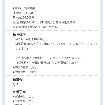
■週休2日制の場合
【月給】244,000円
基本給196,000円
固定残業代48,000円（36時間分）超過分別途支給
※研修期間は月給236,000円となる。
給与備考
年2回 年間平均200万円
0円-最高1000万円（実際にもらっていらっしゃる方もいらっしゃ
います。）
また上記賞与とは別に、インセンティブがつきます。
（指名料や、物販の売り上げなどが反映されます。）
●昇給の有無：あり
●昇給回数：1回/年
退職金
あり
各種手当
●住宅手当：なし
●扶養手当：なし