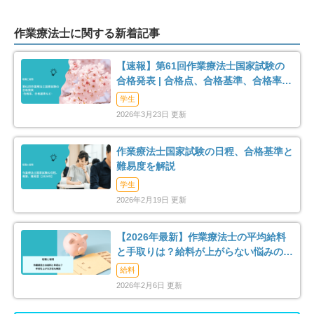
作業療法士に関する新着記事
【速報】第61回作業療法士国家試験の
合格発表 | 合格点、合格基準、合格率
（2026年）
学生
2026年3月23日 更新
作業療法士国家試験の日程、合格基準と
難易度を解説
学生
2026年2月19日 更新
【2026年最新】作業療法士の平均給料
と手取りは？給料が上がらない悩みの解
消法まで解説
給料
2026年2月6日 更新