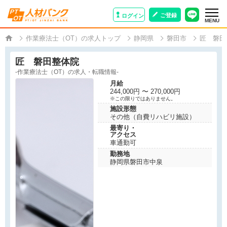
ご登録
ログイン
MENU
作業療法士（OT）の求人トップ
静岡県
磐田市
匠 磐田
匠 磐田整体院
-作業療法士（OT）の求人・転職情報-
月給
244,000円 〜 270,000円
※この限りではありません。
施設形態
その他（自費リハビリ施設）
最寄り・
アクセス
車通勤可
勤務地
静岡県磐田市中泉