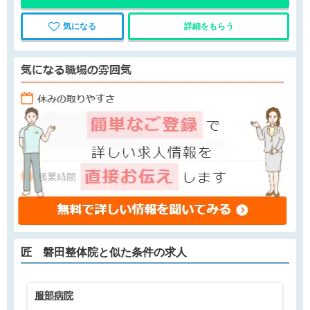
気になる
詳細をもらう
匠 磐田整体院と
似た条件
の求人
服部病院
介