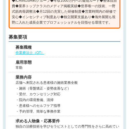
◆ICHINOSHIKIグループ◆年収1000万円への最短ルート◆整体院自
費◆業界トップクラスのメディア掲載実績◆世界唯一の技術、一野
式筋肉骨調整法◆月12回の充実した研修制度◆営業時間内の研修で
安心◆インセンティブ制度あり◆独立開業支援あり◆海外展開も視
野に入れた成長企業でプロフェッショナルを目指せる環境です。
募集要項
募集職種
作業療法士（OT）
雇用形態
常勤
業務内容
店舗へ来院される患者様の施術業務全般
・施術（骨盤矯正・姿勢改善など）
・受付、カウンセリング対応
・院内の環境整備、清掃
・患者様へのセルフケア指導
・予約管理、簡単な事務作業
求める人物像・応募要件
独自の治療技術を学びセラピストとしての専門性をさらに高めてい