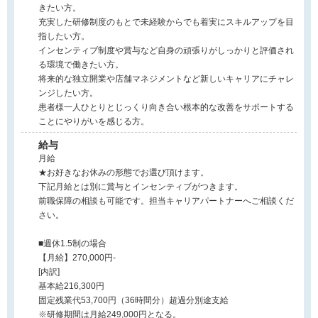
きたい方。
充実した研修制度のもとで未経験からでも着実にスキルアップを目
指したい方。
インセンティブ制度や賞与など自身の頑張りがしっかりと評価され
る環境で働きたい方。
将来的な独立開業や店舗マネジメントなど新しいキャリアにチャレ
ンジしたい方。
患者様一人ひとりとじっくり向き合い根本的な改善をサポートする
ことにやりがいを感じる方。
給与
月給
★お好きなお休みの形態でお選び頂けます。
下記月給とは別に賞与とインセンティブがつきます。
前職保障の相談も可能です。担当キャリアパートナーへご相談くだ
さい。
■週休1.5制の場合
【月給】270,000円-
[内訳]
基本給216,300円
固定残業代53,700円（36時間分）超過分別途支給
※研修期間は月給249,000円となる。