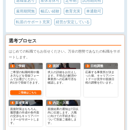
退職金あり
産休育休可
定年制
試用期間有
雇用期間無
幅広い経験
教育充実
車通勤可
転居のサポート充実
経営が安定している
選考プロセス
はじめての転職でもお任せください。万全の態勢であなたの転職をサポ
ートします。
1
ご登録
2
面談
3
日程調整
ご希望の転職時期や働
求人の詳細をお伝えし
応募する事業所が決ま
き方などを登録フォー
ます。不明点の解消や
った後、キャリアパー
ムでお選びください。
事業所への応募可否を
トナーが見学や面接日
約1分で登録できます。
確認します。
程の調整を行います。
ご登録はこちら
4
面接実施
5
内定～入職
面接対策はもちろん、
面接結果の通知は7日以
履歴書の作成や条件面
内に伝達します。入職
の交渉もキャリアパー
に向けての手続き等に
トナーがサポートしま
ついて別途ご連絡しま
す。
す。