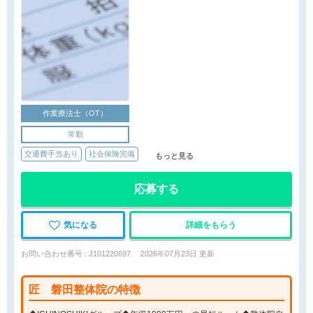
作業療法士（OT）
常勤
交通費手当あり
社会保険完備
もっと見る
応募する
気になる
詳細をもらう
お問い合わせ番号 : J101220697
2026年07月23日 更新
匠 磐田整体院の特徴