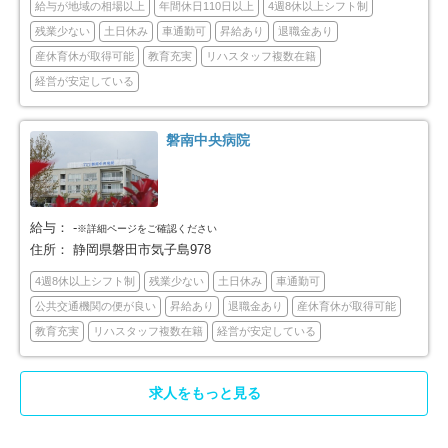
給与が地域の相場以上
年間休日110日以上
4週8休以上シフト制
駿東郡長泉町
駿東郡小山町
5
1
残業少ない
土日休み
車通勤可
昇給あり
退職金あり
産休育休が取得可能
教育充実
リハスタッフ複数在籍
榛原郡吉田町
周智郡森町
2
2
経営が安定している
浜松市中央区
浜松市浜名区
139
34
磐南中央病院
給与：
-
※詳細ページをご確認ください
住所：
静岡県磐田市気子島978
4週8休以上シフト制
残業少ない
土日休み
車通勤可
公共交通機関の便が良い
昇給あり
退職金あり
産休育休が取得可能
教育充実
リハスタッフ複数在籍
経営が安定している
求人をもっと見る