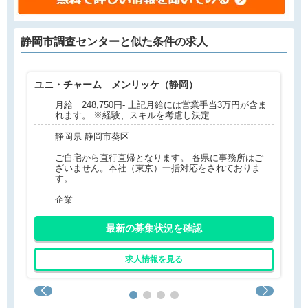
静岡市調査センターと
似た条件
の求人
ユニ・チャーム メンリッケ（静岡）
放
月給 248,750円- 上記月給には営業手当3万円が含ま
れます。 ※経験、スキルを考慮し決定...
静岡県 静岡市葵区
ご自宅から直行直帰となります。 各県に事務所はご
ざいません。本社（東京）一括対応をされておりま
す。 ...
企業
最新の募集状況を確認
求人情報を見る