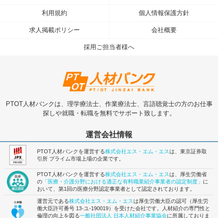
利用規約
個人情報保護方針
求人掲載ポリシー
会社概要
採用ご担当者様へ
PTOT人材バンクは、理学療法士、作業療法士、言語聴覚士の方のお仕事
探しや就職・転職を無料でサポート致します。
運営会社情報
PTOT人材バンクを運営する
株式会社エス・エム・エス
は、東京証券取
引所 プライム市場上場の企業です。
PTOT人材バンクを運営する
株式会社エス・エム・エス
は、厚生労働省
の
「医療・介護分野における適正な有料職業紹介事業者の認定制度」
に
おいて、第1回の医療分野認定事業者として認定されております。
運営元である
株式会社エス・エム・エス
は厚生労働大臣の認可（厚生労
働大臣許可番号 13-ユ-190019）を受けた会社です。人材紹介の専門性と
倫理の向上を図る
一般社団法人 日本人材紹介事業協会
に所属しておりま