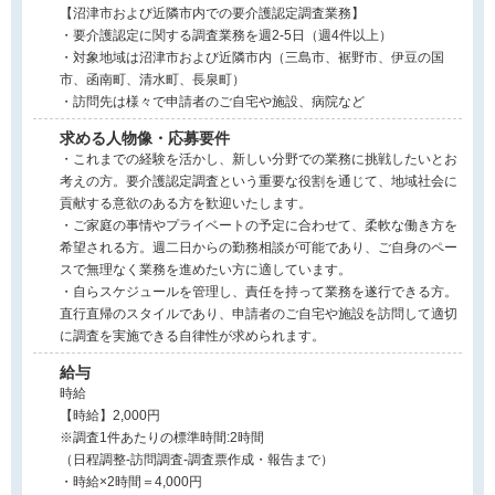
【沼津市および近隣市内での要介護認定調査業務】
・要介護認定に関する調査業務を週2-5日（週4件以上）
・対象地域は沼津市および近隣市内（三島市、裾野市、伊豆の国
市、函南町、清水町、長泉町）
・訪問先は様々で申請者のご自宅や施設、病院など
求める人物像・応募要件
・これまでの経験を活かし、新しい分野での業務に挑戦したいとお
考えの方。要介護認定調査という重要な役割を通じて、地域社会に
貢献する意欲のある方を歓迎いたします。
・ご家庭の事情やプライベートの予定に合わせて、柔軟な働き方を
希望される方。週二日からの勤務相談が可能であり、ご自身のペー
スで無理なく業務を進めたい方に適しています。
・自らスケジュールを管理し、責任を持って業務を遂行できる方。
直行直帰のスタイルであり、申請者のご自宅や施設を訪問して適切
に調査を実施できる自律性が求められます。
給与
時給
【時給】2,000円
※調査1件あたりの標準時間:2時間
（日程調整-訪問調査-調査票作成・報告まで）
・時給×2時間＝4,000円