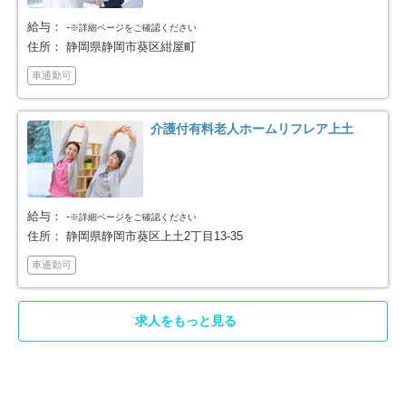
田方郡函南町
駿東郡清水町
給与：
-
7
9
※詳細ページをご確認ください
住所：
静岡県静岡市葵区紺屋町
駿東郡長泉町
駿東郡小山町
5
1
車通勤可
榛原郡吉田町
周智郡森町
2
2
介護付有料老人ホームリフレア上土
浜松市中央区
浜松市浜名区
139
34
給与：
-
※詳細ページをご確認ください
住所：
静岡県静岡市葵区上土2丁目13-35
車通勤可
求人をもっと見る