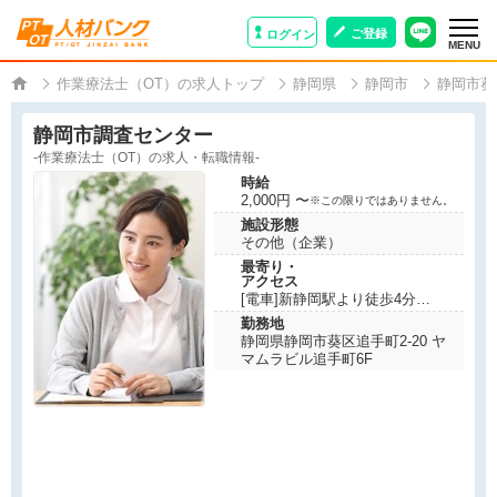
ご登録
ログイン
MENU
作業療法士（OT）の求人トップ
静岡県
静岡市
静岡市葵
静岡市調査センター
-作業療法士（OT）の求人・転職情報-
時給
2,000円 〜
※この限りではありません。
施設形態
その他（企業）
最寄り・
アクセス
[電車]新静岡駅より徒歩4分
勤務地
静岡県静岡市葵区追手町2-20 ヤ
マムラビル追手町6F