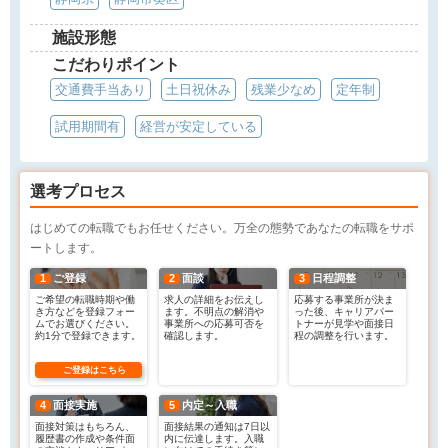
施設形態
こだわりポイント
交通費手当あり
土日祝休み
残業少なめ
定年制
試用期間有
経営が安定している
選考プロセス
はじめての転職でもお任せください。万全の態勢であなたの転職をサポ
ートします。
1
ご登録
2
面談
3
日程調整
ご希望の転職時期や働
求人の詳細をお伝えし
応募する事業所が決ま
き方などを登録フォー
ます。不明点の解消や
った後、キャリアパー
ムでお選びください。
事業所への応募可否を
トナーが見学や面接日
約1分で登録できます。
確認します。
程の調整を行います。
ご登録はこちら
4
面接実施
5
内定～入職
面接対策はもちろん、
面接結果の通知は7日以
履歴書の作成や条件面
内に伝達します。入職