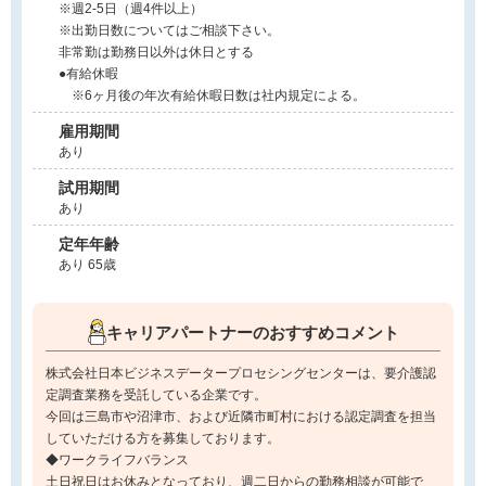
※週2-5日（週4件以上）
※出勤日数についてはご相談下さい。
非常勤は勤務日以外は休日とする
●有給休暇
※6ヶ月後の年次有給休暇日数は社内規定による。
雇用期間
あり
試用期間
あり
定年年齢
あり 65歳
キャリアパートナーのおすすめコメント
株式会社日本ビジネスデータープロセシングセンターは、要介護認
定調査業務を受託している企業です。
今回は三島市や沼津市、および近隣市町村における認定調査を担当
していただける方を募集しております。
◆ワークライフバランス
土日祝日はお休みとなっており、週二日からの勤務相談が可能で