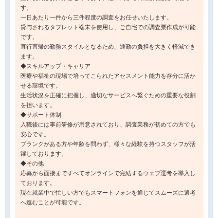
す。
一日あたり一件から三件程度の調査をお任せいたします。
貸与されるタブレット端末を使用し、ご自宅での調査票作成が可能
です。
直行直帰の勤務スタイルとなるため、通勤の負担を大きく軽減でき
ます。
◆スキルアップ・キャリア
医療や福祉の現場で培ってこられたアセスメント能力を存分に活か
せる環境です。
生活状況を正確に把握し、適切なサービスへ繋ぐための重要な役割
を担います。
◆サポート体制
入職後には事前研修が用意されており、調査業務が初めての方でも
安心です。
ブランクがある方や年齢を問わず、様々な経験を持つスタッフが活
躍しております。
◆その他
応募から面接まですべてオンラインで完結するウェブ選考を導入し
ております。
現在就業中で忙しい方でもスマートフォンを通じてスムーズに選考
へ進むことが可能です。