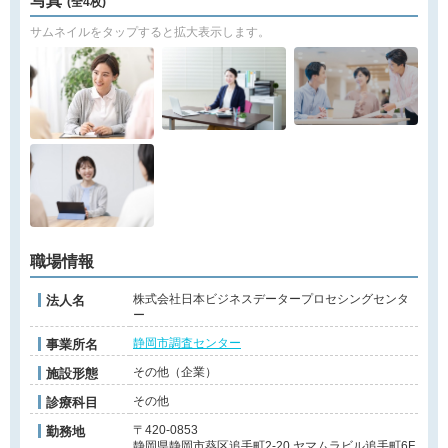
写真
(全4枚)
サムネイルをタップすると拡大表示します。
職場情報
株式会社日本ビジネスデータープロセシングセンタ
法人名
ー
静岡市調査センター
事業所名
その他（企業）
施設形態
その他
診療科目
〒420-0853
勤務地
静岡県静岡市葵区追手町2-20 ヤマムラビル追手町6F