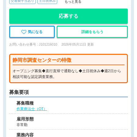
交通費手当あり
土日祝休み
もっと見る
応募する
気になる
詳細をもらう
お問い合わせ番号 : J101216010
2026年05月11日 更新
静岡市調査センターの特徴
オープニング募集◆直行直帰で通勤なし◆土日祝休み◆週2日から
相談可能な認定調査業務。
募集要項
募集職種
作業療法士（OT）
雇用形態
非常勤
業務内容