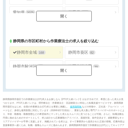
愛知県
三重県
2075
340
静岡県
の市区町村から作業療法士の求人を絞り込む
静岡市全域
静岡市葵区
168
82
静岡市駿河区
静岡市清水区
47
39
浜松市全域
浜松市天竜区
176
3
沼津市
熱海市
26
5
静岡県静岡市葵区での作業療法士(OT)求人をお探しなら【PTOT人材バンク】がおすすめです。希望に合った求人が見
つかります。PTOT人材バンクは、理学療法士・作業療法士・言語聴覚士に特化した転職支援サービスです。静岡県静
岡市葵区をはじめ、全国の作業療法士(OT)求人を豊富に掲載し、
雇用期間無
などの特徴や、 正社員・アルバイト・パ
三島市
富士宮市
19
40
ートなど、多様な雇用形態に対応しています（2026年8月7日現在）。 豊富な求人数と専門アドバイザーのサポートによ
り、年収・勤務地・勤務形態などの希望条件にマッチした求人をスムーズに見つけることが可能。さらに、転職活動を
円滑に進めるためのサポートとして、求人紹介から応募書類のアドバイス、面接対策、条件交渉まで、経験豊富なキャ
リアアドバイザーが手厚く支援します。 掲載されている求人は、すべて事業所から提供された正規の情報。応募内容は
伊東市
島田市
27
6
直接事業所へ届くため、転職・復職もスムーズに進められます。静岡県静岡市葵区で作業療法士(OT)としてキャリアア