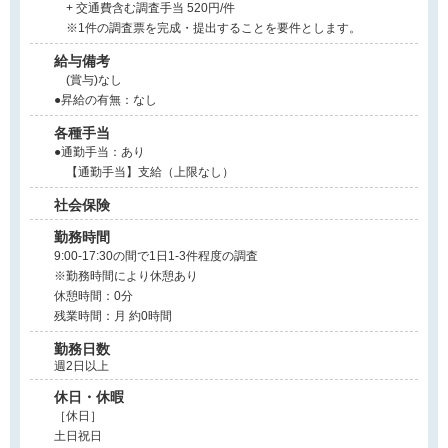
+ 交通費含む調査手当 520円/件
※1件の調査票を完成・提出することを要件とします。
給与備考
(賞与)なし
●昇給の有無：なし
各種手当
●通勤手当：あり
【通勤手当】支給（上限なし）
社会保険
勤務時間
9:00-17:30の間で1日1-3件程度の調査
※勤務時間により休憩あり
休憩時間：0分
残業時間：月 約0時間
勤務日数
週2日以上
休日・休暇
［休日］
土日祝日