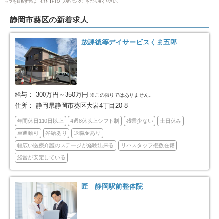
ップを目指す方は、ぜひ【PTOT人材バンク】をご活用ください。
富士市
磐田市
59
24
静岡市葵区の新着求人
焼津市
掛川市
17
24
放課後等デイサービスくま五郎
藤枝市
御殿場市
22
9
袋井市
下田市
7
4
給与：
300万円～350万円
※この限りではありません。
住所：
静岡県静岡市葵区大岩4丁目20-8
裾野市
湖西市
10
14
年間休日110日以上
4週8休以上シフト制
残業少ない
土日休み
車通勤可
昇給あり
退職金あり
伊豆市
御前崎市
4
7
幅広い医療介護のステージが経験出来る
リハスタッフ複数在籍
経営が安定している
菊川市
伊豆の国市
2
2
牧之原市
賀茂郡東伊豆町
5
1
匠 静岡駅前整体院
賀茂郡河津町
賀茂郡西伊豆町
2
7