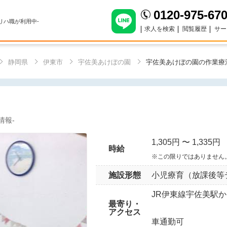
0120-975-67
のリハ職が利用中-
求人を検索
閲覧履歴
サー
静岡県
伊東市
宇佐美あけぼの園
宇佐美あけぼの園の作業療
園
情報-
1,305円 〜 1,335円
時給
※この限りではありません
施設形態
小児療育（放課後等
JR伊東線宇佐美駅か
最寄り・
アクセス
車通勤可