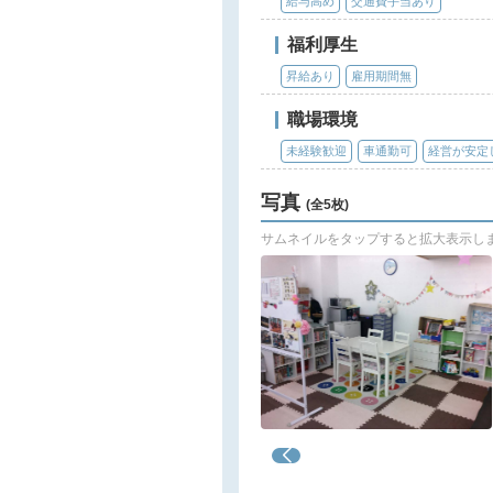
給与高め
交通費手当あり
福利厚生
昇給あり
雇用期間無
職場環境
未経験歓迎
車通勤可
経営が安定
写真
(全5枚)
サムネイルをタップすると拡大表示し