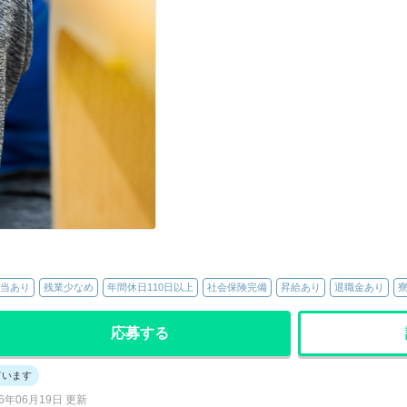
当あり
残業少なめ
年間休日110日以上
社会保険完備
昇給あり
退職金あり
応募する
ています
26年06月19日 更新