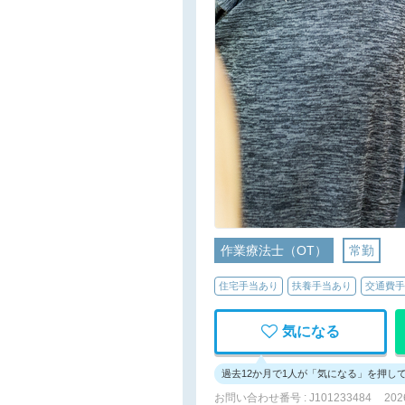
作業療法士（OT）
常勤
住宅手当あり
扶養手当あり
交通費手
気になる
過去12か月で1人が「気になる」を押し
お問い合わせ番号 : J101233484
20