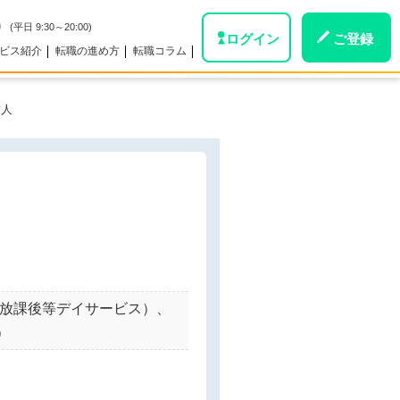
0
(平日 9:30～20:00)
ログイン
ご登録
ビス紹介
転職の進め方
転職コラム
求人
。
/放課後等デイサービス）、
）