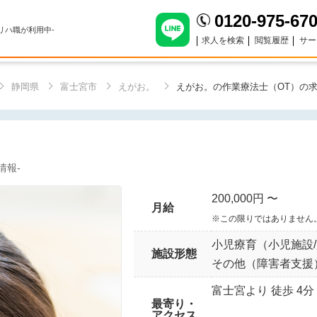
0120-975-67
のリハ職が利用中-
求人を検索
閲覧履歴
サー
静岡県
富士宮市
えがお。
えがお。の作業療法士（OT）の
情報-
200,000円 〜
月給
※この限りではありません
小児療育（小児施設
施設形態
その他（障害者支援
富士宮より 徒歩 4分
最寄り・
アクセス