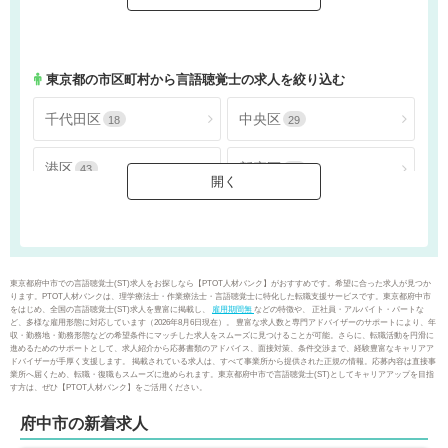
千葉県
東京都
956
1839
神奈川県
1205
東京都
の市区町村から言語聴覚士の求人を絞り込む
千代田区
中央区
18
29
港区
新宿区
43
44
文京区
台東区
24
36
墨田区
江東区
32
63
東京都府中市での言語聴覚士(ST)求人をお探しなら【PTOT人材バンク】がおすすめです。希望に合った求人が見つか
ります。PTOT人材バンクは、理学療法士・作業療法士・言語聴覚士に特化した転職支援サービスです。東京都府中市
をはじめ、全国の言語聴覚士(ST)求人を豊富に掲載し、
雇用期間無
などの特徴や、 正社員・アルバイト・パートな
品川区
目黒区
41
40
ど、多様な雇用形態に対応しています（2026年8月6日現在）。 豊富な求人数と専門アドバイザーのサポートにより、年
収・勤務地・勤務形態などの希望条件にマッチした求人をスムーズに見つけることが可能。さらに、転職活動を円滑に
進めるためのサポートとして、求人紹介から応募書類のアドバイス、面接対策、条件交渉まで、経験豊富なキャリアア
ドバイザーが手厚く支援します。 掲載されている求人は、すべて事業所から提供された正規の情報。応募内容は直接事
大田区
世田谷区
105
133
業所へ届くため、転職・復職もスムーズに進められます。東京都府中市で言語聴覚士(ST)としてキャリアアップを目指
す方は、ぜひ【PTOT人材バンク】をご活用ください。
渋谷区
中野区
39
51
府中市の新着求人