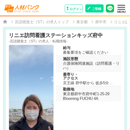
ご登録
ログイン
MENU
言語聴覚士（ST）の求人トップ
東京都
府中市
リニエ訪
リニエ訪問看護ステーションキッズ府中
-言語聴覚士（ST）の求人・転職情報-
給与
募集要項をご確認ください
施設形態
介護保険関連施設（訪問看護・リ
ハ）
最寄り・
アクセス
京王線 府中駅から 徒歩5分
勤務地
東京都府中市府中町1-25-29
Blooming FUCHU 4A