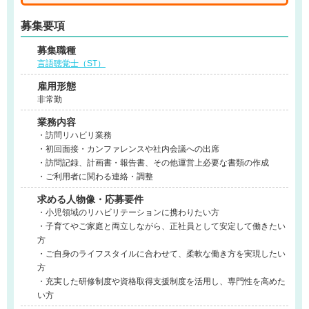
募集要項
募集職種
言語聴覚士（ST）
雇用形態
非常勤
業務内容
・訪問リハビリ業務
・初回面接・カンファレンスや社内会議への出席
・訪問記録、計画書・報告書、その他運営上必要な書類の作成
・ご利用者に関わる連絡・調整
求める人物像・応募要件
・小児領域のリハビリテーションに携わりたい方
・子育てやご家庭と両立しながら、正社員として安定して働きたい
方
・ご自身のライフスタイルに合わせて、柔軟な働き方を実現したい
方
・充実した研修制度や資格取得支援制度を活用し、専門性を高めた
い方