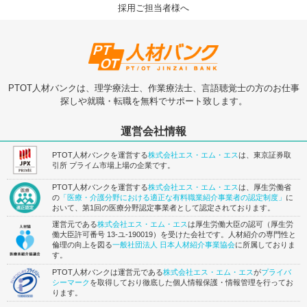
採用ご担当者様へ
PTOT人材バンクは、理学療法士、作業療法士、言語聴覚士の方のお仕事
探しや就職・転職を無料でサポート致します。
運営会社情報
PTOT人材バンクを運営する
株式会社エス・エム・エス
は、東京証券取
引所 プライム市場上場の企業です。
PTOT人材バンクを運営する
株式会社エス・エム・エス
は、厚生労働省
の
「医療・介護分野における適正な有料職業紹介事業者の認定制度」
に
おいて、第1回の医療分野認定事業者として認定されております。
運営元である
株式会社エス・エム・エス
は厚生労働大臣の認可（厚生労
働大臣許可番号 13-ユ-190019）を受けた会社です。人材紹介の専門性と
倫理の向上を図る
一般社団法人 日本人材紹介事業協会
に所属しておりま
す。
PTOT人材バンクは運営元である
株式会社エス・エム・エス
が
プライバ
シーマーク
を取得しており徹底した個人情報保護・情報管理を行ってお
ります。