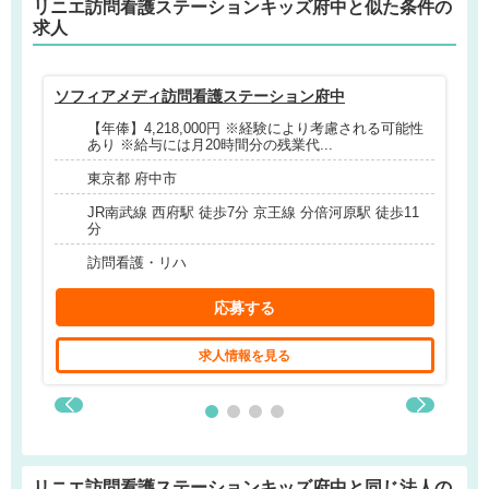
リニエ訪問看護ステーションキッズ府中と
似た条件
の
求人
ソフィアメディ訪問看護ステーション府中
訪
【年俸】4,218,000円 ※経験により考慮される可能性
あり ※給与には月20時間分の残業代...
東京都 府中市
JR南武線 西府駅 徒歩7分 京王線 分倍河原駅 徒歩11
分
訪問看護・リハ
応募する
求人情報を見る
リニエ訪問看護ステーションキッズ府中と同じ法人の