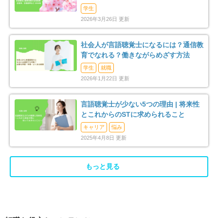
西多摩郡檜原村
1
準、合格率など-
学生
2026年3月26日 更新
社会人が言語聴覚士になるには？通信教
育でなれる？働きながらめざす方法
学生
就職
2026年1月22日 更新
言語聴覚士が少ない5つの理由 | 将来性
とこれからのSTに求められること
キャリア
悩み
2025年4月8日 更新
もっと見る