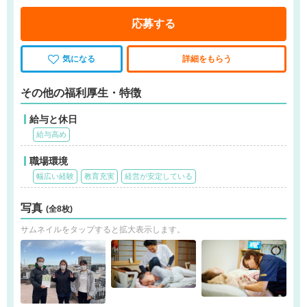
応募する
気になる
詳細をもらう
その他の福利厚生・特徴
給与と休日
給与高め
職場環境
幅広い経験
教育充実
経営が安定している
写真
(全8枚)
サムネイルをタップすると拡大表示します。