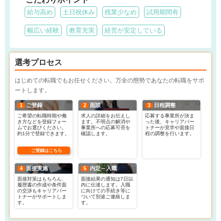
給与高め
土日祝休み
残業少なめ
試用期間有
幅広い経験
教育充実
経営が安定している
選考プロセス
はじめての転職でもお任せください。万全の態勢であなたの転職をサポ
ートします。
1
ご登録
2
面談
3
日程調整
ご希望の転職時期や働
求人の詳細をお伝えし
応募する事業所が決ま
き方などを登録フォー
ます。不明点の解消や
った後、キャリアパー
ムでお選びください。
事業所への応募可否を
トナーが見学や面接日
約1分で登録できます。
確認します。
程の調整を行います。
ご登録はこちら
4
面接実施
5
内定～入職
面接対策はもちろん、
面接結果の通知は7日以
履歴書の作成や条件面
内に伝達します。入職
の交渉もキャリアパー
に向けての手続き等に
トナーがサポートしま
ついて別途ご連絡しま
す。
す。