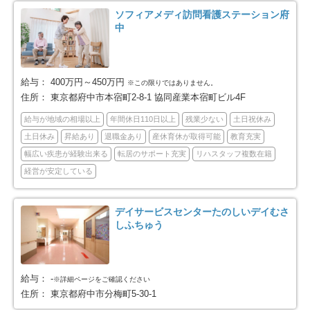
杉並区
豊島区
86
40
ソフィアメディ訪問看護ステーション府
中
北区
荒川区
69
27
板橋区
練馬区
84
71
給与：
400万円～450万円
※この限りではありません。
住所：
東京都府中市本宿町2-8-1 協同産業本宿町ビル4F
足立区
葛飾区
137
56
給与が地域の相場以上
年間休日110日以上
残業少ない
土日祝休み
土日休み
昇給あり
退職金あり
産休育休が取得可能
教育充実
江戸川区
八王子市
85
62
幅広い疾患が経験出来る
転居のサポート充実
リハスタッフ複数在籍
経営が安定している
立川市
武蔵野市
23
27
デイサービスセンターたのしいデイむさ
三鷹市
青梅市
21
15
しふちゅう
府中市
昭島市
37
16
給与：
-
※詳細ページをご確認ください
調布市
町田市
28
63
住所：
東京都府中市分梅町5-30-1