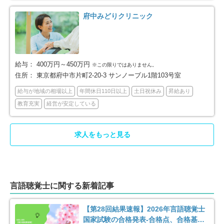
小金井市
小平市
11
22
府中みどりクリニック
日野市
東村山市
27
13
国分寺市
国立市
12
1
給与：
400万円～450万円
※この限りではありません。
住所：
東京都府中市片町2-20-3 サンノーブル1階103号室
狛江市
東大和市
3
10
給与が地域の相場以上
年間休日110日以上
土日祝休み
昇給あり
教育充実
経営が安定している
清瀬市
東久留米市
10
16
武蔵村山市
多摩市
1
17
求人をもっと見る
稲城市
羽村市
10
3
あきる野市
西東京市
8
17
言語聴覚士に関する新着記事
西多摩郡瑞穂町
西多摩郡日の出町
4
8
【第28回結果速報】2026年言語聴覚士
国家試験の合格発表-合格点、合格基