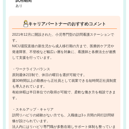
試用期間
あり
キャリアパートナーのおすすめコメント
2021年12月に開設された、小児専門型の訪問看護ステーションで
す。
NICU退院直後の新生児から成人移行期の方まで、医療的ケア児や
発達障害、不登校など幅広い層を対象に、看護師と各療法士が連携
して支援を行っています。
・ワークライフバランス
原則週休2日制で、休日の曜日を選択可能です。
週30時間以上の勤務から正社員として就業できる短時間正社員制度
も導入されています。
有給休暇は半日単位での取得が可能で、柔軟な働き方を相談できま
す。
・スキルアップ・キャリア
訪問リハビリの経験がない方でも、入職後は3ヶ月間の同行訪問研
修が設けられています。
法人内にはリハビリ専門職が多数在籍しサポート体制も整っていま