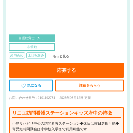
言語聴覚士（ST）
非常勤
給与高め
土日祝休み
もっと見る
応募する
気になる
詳細をもらう
お問い合わせ番号 : J101192751
2026年06月12日 更新
リニエ訪問看護ステーションキッズ府中の特徴
小児リハビリ中心の訪問看護ステーション◆休日は曜日選択可能◆
育児短時間勤務は小学校入学まで利用可能です