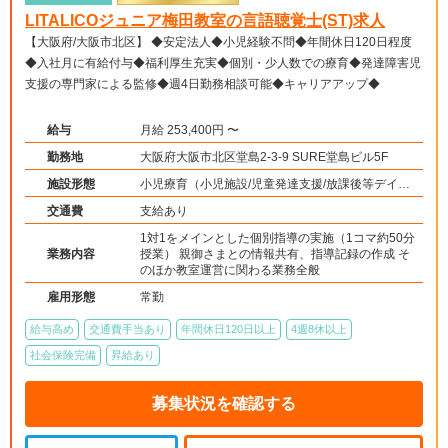
LITALICOジュニア梅田教室の言語聴覚士(ST)求人
【大阪府/大阪市北区】 ◆安定法人◆小児経験不問◆年間休日120日程度
◆入社月に有給付与◆福利厚生充実◆個別・少人数での療育◆発達障害児
支援の専門家による監修◆週4日勤務相談可能◆キャリアアップ◆
給与
月給 253,400円 〜
勤務地
大阪府大阪市北区堂島2-3-9 SURE堂島ビル5F
施設形態
小児療育（小児施設/児童発達支援/放課後等デイサ
ービス）
交通費
支給あり
1対1をメインとした個別指導の実施（1コマ約50分
業務内容
授業） 親御さまとの情報共有、指導記録の作成 そ
のほか教室運営に関わる業務全般
雇用形態
常勤
給与高め
交通費手当あり
年間休日120日以上
4週8休以上
社会保険完備
昇給あり
募集状況を確認する