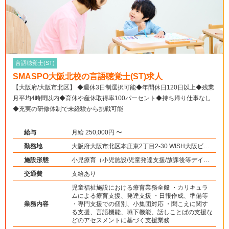
言語聴覚士(ST)
SMASPO大阪北校の言語聴覚士(ST)求人
【大阪府/大阪市北区】 ◆週休3日制選択可能◆年間休日120日以上◆残業
月平均4時間以内◆育休や産休取得率100パーセント◆持ち帰り仕事なし
◆充実の研修体制で未経験から挑戦可能
給与
月給 250,000円 〜
勤務地
大阪府大阪市北区本庄東2丁目2-30 WISH大阪ビル
5A
施設形態
小児療育（小児施設/児童発達支援/放課後等デイサ
ービス）
交通費
支給あり
児童福祉施設における療育業務全般 ・カリキュラ
ムによる療育支援、発達支援 ・日報作成、準備等
業務内容
・専門支援での個別、小集団対応 ・聞こえに関す
る支援、言語機能、嚥下機能、話しことばの支援な
どのアセスメントに基づく支援業務