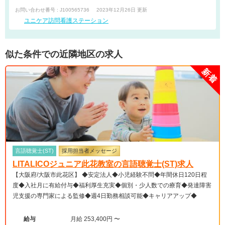
お問い合わせ番号 : J100565736
2023年12月26日 更新
ユニケア訪問看護ステーション
似た条件での近隣地区の求人
言語聴覚士(ST)
採用担当者メッセージ
LITALICOジュニア此花教室の言語聴覚士(ST)求人
【大阪府/大阪市此花区】 ◆安定法人◆小児経験不問◆年間休日120日程
度◆入社月に有給付与◆福利厚生充実◆個別・少人数での療育◆発達障害
児支援の専門家による監修◆週4日勤務相談可能◆キャリアアップ◆
給与
月給 253,400円 〜