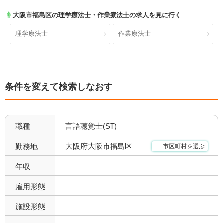
大阪市福島区
の理学療法士・作業療法士の求人を見に行く
就業時間・休日が魅力
土日休み
14
5
理学療法士
作業療法士
日祝休み
土日祝休み
6
5
残業少なめ
年間休日110日以上
10
4
条件を変えて検索しなおす
年間休日120日以上
4週8休以上
1
9
福利厚生充実
社会保険完備
15
11
職種
言語聴覚士(ST)
昇給あり
退職金あり
14
6
大阪府大阪市福島区
勤務地
市区町村を選ぶ
託児所あり
産休育休可
0
5
年収
寮あり
定年制
0
10
雇用形態
施設形態
試用期間有
雇用期間無
10
10