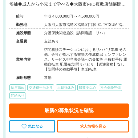
候補◆成人から小児まで学べる◆大阪市内に複数店舗展開中
◆ケアマネジャーとの連携◆チーム担当制◆運転免許不要◆
給与
年収 4,000,000円 〜 4,500,000円
育休産休実績もあり◆子育て世代スタッフの復帰率も高い@
大阪市
勤務地
大阪府大阪市福島区福島5丁目6-31 TATSUMI福島
ビル504
施設形態
介護保険関連施設（訪問看護・リハ）
交通費
支給あり
訪問看護ステーションにおけるリハビリ業務 その
他、会社が指示する書類の作成提出 カンファレン
業務内容
ス、サービス担当者会議への参加等 ※移動手段:電
動自転車 配属先:訪問リハビリ 【送迎業務】なし
【訪問時の移動手段】車;自転車
雇用形態
常勤
給与高め
交通費手当あり
土日祝休み
残業少なめ
社会保険完備
昇給あり
最新の募集状況を確認
気になる
求人情報を見る