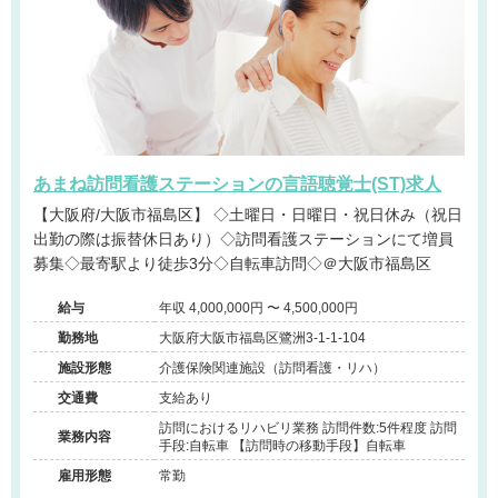
あまね訪問看護ステーションの言語聴覚士(ST)求人
【大阪府/大阪市福島区】 ◇土曜日・日曜日・祝日休み（祝日
出勤の際は振替休日あり）◇訪問看護ステーションにて増員
募集◇最寄駅より徒歩3分◇自転車訪問◇＠大阪市福島区
給与
年収 4,000,000円 〜 4,500,000円
勤務地
大阪府大阪市福島区鷺洲3-1-1-104
施設形態
介護保険関連施設（訪問看護・リハ）
交通費
支給あり
訪問におけるリハビリ業務 訪問件数:5件程度 訪問
業務内容
手段:自転車 【訪問時の移動手段】自転車
雇用形態
常勤