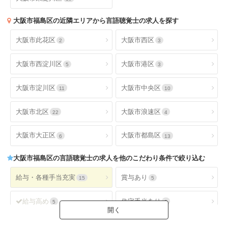
大阪市福島区
の近隣エリアから言語聴覚士の求人を探す
大阪市此花区
大阪市西区
2
3
大阪市西淀川区
大阪市港区
5
3
大阪市淀川区
大阪市中央区
11
10
大阪市北区
大阪市浪速区
22
4
大阪市大正区
大阪市都島区
6
13
大阪市福島区
の言語聴覚士の求人を他のこだわり条件で絞り込む
給与・各種手当充実
賞与あり
15
5
給与高め
住宅手当あり
5
2
扶養手当あり
交通費手当あり
3
15