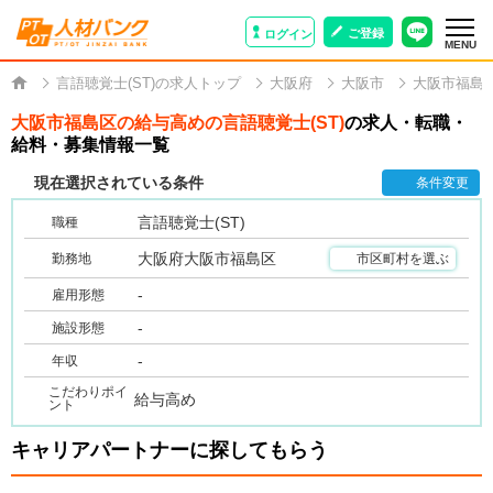
ご登録
ログイン
MENU
言語聴覚士(ST)の求人トップ
大阪府
大阪市
大阪市福島
大阪市福島区の給与高めの言語聴覚士(ST)
の求人・転職・
給料・募集情報一覧
現在選択されている条件
条件変更
言語聴覚士(ST)
職種
大阪府大阪市福島区
勤務地
市区町村を選ぶ
-
雇用形態
-
施設形態
-
年収
こだわりポイ
給与高め
ント
キャリアパートナーに探してもらう