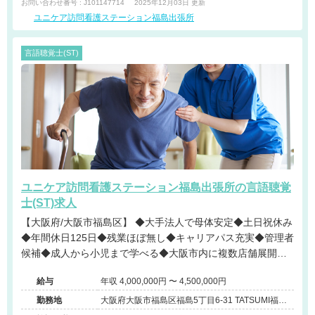
お問い合わせ番号 : J101147714
2025年12月03日 更新
ユニケア訪問看護ステーション福島出張所
言語聴覚士(ST)
ユニケア訪問看護ステーション福島出張所の言語聴覚
士(ST)求人
【大阪府/大阪市福島区】 ◆大手法人で母体安定◆土日祝休み
◆年間休日125日◆残業ほぼ無し◆キャリアパス充実◆管理者
候補◆成人から小児まで学べる◆大阪市内に複数店舗展開中
◆ケアマネジャーとの連携◆チーム担当制◆運転免許不要◆
給与
年収 4,000,000円 〜 4,500,000円
育休産休実績もあり◆子育て世代スタッフの復帰率も高い@
大阪市
勤務地
大阪府大阪市福島区福島5丁目6-31 TATSUMI福島
ビル504