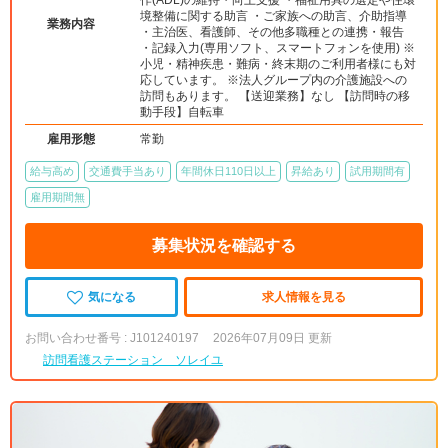
作(ADL)の維持・向上支援 ・福祉用具の選定や住環
境整備に関する助言 ・ご家族への助言、介助指導
業務内容
・主治医、看護師、その他多職種との連携・報告
・記録入力(専用ソフト、スマートフォンを使用) ※
小児・精神疾患・難病・終末期のご利用者様にも対
応しています。 ※法人グループ内の介護施設への
訪問もあります。 【送迎業務】なし 【訪問時の移
動手段】自転車
雇用形態
常勤
給与高め
交通費手当あり
年間休日110日以上
昇給あり
試用期間有
雇用期間無
募集状況を確認する
気になる
求人情報を見る
お問い合わせ番号 : J101240197
2026年07月09日 更新
訪問看護ステーション ソレイユ