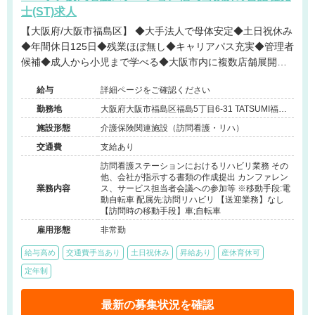
士(ST)求人
【大阪府/大阪市福島区】 ◆大手法人で母体安定◆土日祝休み
◆年間休日125日◆残業ほぼ無し◆キャリアパス充実◆管理者
候補◆成人から小児まで学べる◆大阪市内に複数店舗展開中
◆ケアマネジャーとの連携◆チーム担当制◆運転免許不要◆
給与
詳細ページをご確認ください
育休産休実績もあり◆子育て世代スタッフの復帰率も高い@
大阪市
勤務地
大阪府大阪市福島区福島5丁目6-31 TATSUMI福島
ビル504
施設形態
介護保険関連施設（訪問看護・リハ）
交通費
支給あり
訪問看護ステーションにおけるリハビリ業務 その
他、会社が指示する書類の作成提出 カンファレン
業務内容
ス、サービス担当者会議への参加等 ※移動手段:電
動自転車 配属先:訪問リハビリ 【送迎業務】なし
【訪問時の移動手段】車;自転車
雇用形態
非常勤
給与高め
交通費手当あり
土日祝休み
昇給あり
産休育休可
定年制
最新の募集状況を確認