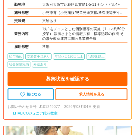
勤務地
大阪府大阪市此花区四貫島1-5-11 セントビル4F
施設形態
小児療育（小児施設/児童発達支援/放課後等デイサ
ービス）
交通費
支給あり
1対1をメインとした個別指導の実施（1コマ約50分
業務内容
授業） 親御さまとの情報共有、指導記録の作成 そ
のほか教室運営に関わる業務全般
雇用形態
常勤
給与高め
交通費手当あり
年間休日120日以上
4週8休以上
社会保険完備
昇給あり
募集状況を確認する
気になる
求人情報を見る
お問い合わせ番号 : J101249077
2026年08月04日 更新
LITALICOジュニア此花教室