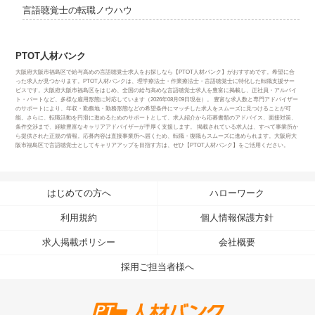
言語聴覚士の転職ノウハウ
PTOT人材バンク
大阪府大阪市福島区で給与高めの言語聴覚士求人をお探しなら【PTOT人材バンク】がおすすめです。希望に合
った求人が見つかります。PTOT人材バンクは、理学療法士・作業療法士・言語聴覚士に特化した転職支援サー
ビスです。大阪府大阪市福島区をはじめ、全国の給与高めな言語聴覚士求人を豊富に掲載し、正社員・アルバイ
ト・パートなど、多様な雇用形態に対応しています（2026年08月09日現在）。 豊富な求人数と専門アドバイザー
のサポートにより、年収・勤務地・勤務形態などの希望条件にマッチした求人をスムーズに見つけることが可
能。さらに、転職活動を円滑に進めるためのサポートとして、求人紹介から応募書類のアドバイス、面接対策、
条件交渉まで、経験豊富なキャリアアドバイザーが手厚く支援します。 掲載されている求人は、すべて事業所か
ら提供された正規の情報。応募内容は直接事業所へ届くため、転職・復職もスムーズに進められます。大阪府大
阪市福島区で言語聴覚士としてキャリアアップを目指す方は、ぜひ【PTOT人材バンク】をご活用ください。
はじめての方へ
ハローワーク
利用規約
個人情報保護方針
求人掲載ポリシー
会社概要
採用ご担当者様へ