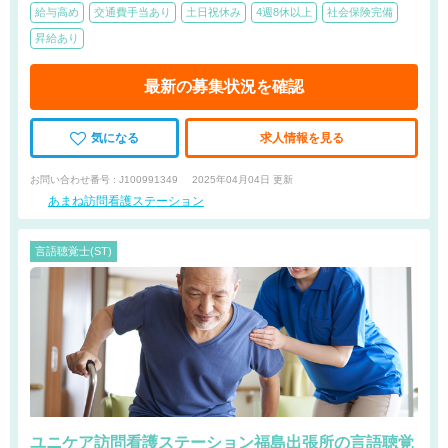
給与高め
交通費手当あり
土日祝休み
4週8休以上
社会保険完備
昇給あり
最新の募集状況を確認
気になる
求人情報を見る
お問い合わせ番号 : J100991349
2025年04月04日 更新
あまね訪問看護ステーション
言語聴覚士(ST)
ユニケア訪問看護ステーション福島出張所の言語聴覚