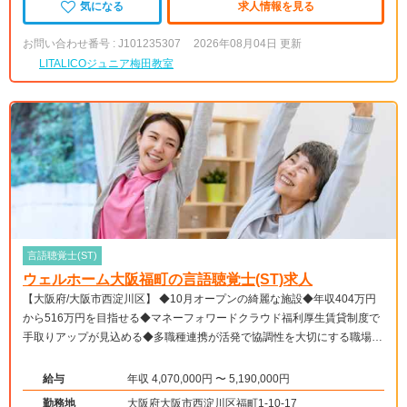
気になる
求人情報を見る
お問い合わせ番号 : J101235307
2026年08月04日 更新
LITALICOジュニア梅田教室
言語聴覚士(ST)
ウェルホーム大阪福町の言語聴覚士(ST)求人
【大阪府/大阪市西淀川区】 ◆10月オープンの綺麗な施設◆年収404万円
から516万円を目指せる◆マネーフォワードクラウド福利厚生賃貸制度で
手取りアップが見込める◆多職種連携が活発で協調性を大切にする職場◆
マイカー通勤可能で駐車場無料
給与
年収 4,070,000円 〜 5,190,000円
勤務地
大阪府大阪市西淀川区福町1-10-17