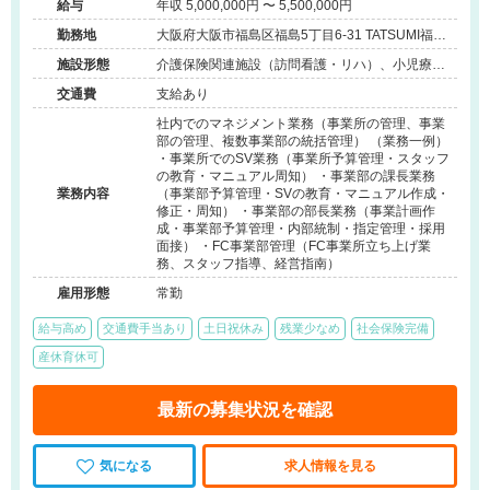
給与
年収 5,000,000円 〜 5,500,000円
勤務地
大阪府大阪市福島区福島5丁目6-31 TATSUMI福島
ビル504
施設形態
介護保険関連施設（訪問看護・リハ）、小児療育
（小児施設/放課後等デイサービス）、その他（企
交通費
支給あり
業/その他）
社内でのマネジメント業務（事業所の管理、事業
部の管理、複数事業部の統括管理） （業務一例）
・事業所でのSV業務（事業所予算管理・スタッフ
の教育・マニュアル周知） ・事業部の課長業務
業務内容
（事業部予算管理・SVの教育・マニュアル作成・
修正・周知） ・事業部の部長業務（事業計画作
成・事業部予算管理・内部統制・指定管理・採用
面接） ・FC事業部管理（FC事業所立ち上げ業
務、スタッフ指導、経営指南）
雇用形態
常勤
給与高め
交通費手当あり
土日祝休み
残業少なめ
社会保険完備
産休育休可
最新の募集状況を確認
気になる
求人情報を見る