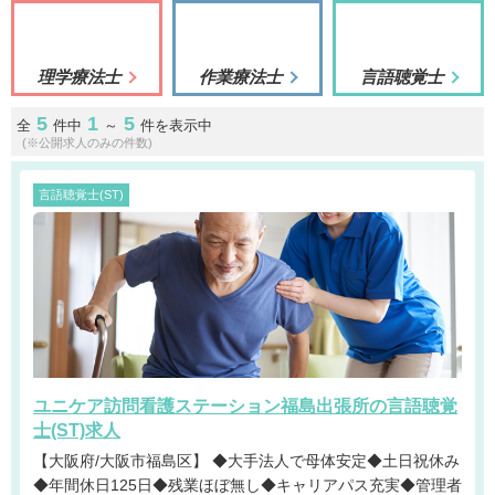
理学療法士
作業療法士
言語聴覚士
5
1
5
全
件中
～
件を表示中
(※公開求人のみの件数)
言語聴覚士(ST)
ユニケア訪問看護ステーション福島出張所の言語聴覚
士(ST)求人
【大阪府/大阪市福島区】 ◆大手法人で母体安定◆土日祝休み
◆年間休日125日◆残業ほぼ無し◆キャリアパス充実◆管理者