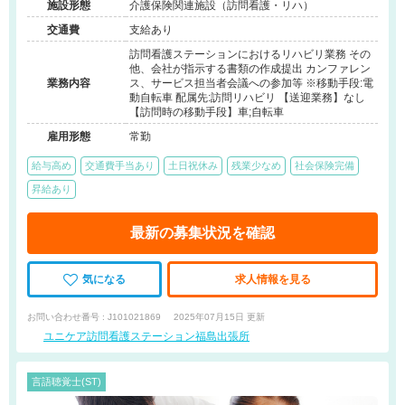
施設形態
介護保険関連施設（訪問看護・リハ）
交通費
支給あり
訪問看護ステーションにおけるリハビリ業務 その
他、会社が指示する書類の作成提出 カンファレン
業務内容
ス、サービス担当者会議への参加等 ※移動手段:電
動自転車 配属先:訪問リハビリ 【送迎業務】なし
【訪問時の移動手段】車;自転車
雇用形態
常勤
給与高め
交通費手当あり
土日祝休み
残業少なめ
社会保険完備
昇給あり
最新の募集状況を確認
気になる
求人情報を見る
お問い合わせ番号 : J101021869
2025年07月15日 更新
ユニケア訪問看護ステーション福島出張所
言語聴覚士(ST)