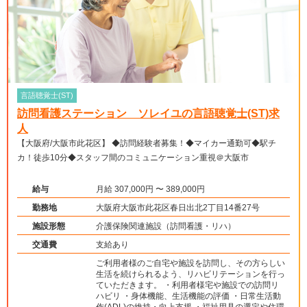
言語聴覚士(ST)
訪問看護ステーション ソレイユの言語聴覚士(ST)求
人
【大阪府/大阪市此花区】 ◆訪問経験者募集！◆マイカー通勤可◆駅チ
カ！徒歩10分◆スタッフ間のコミュニケーション重視＠大阪市
給与
月給 307,000円 〜 389,000円
勤務地
大阪府大阪市此花区春日出北2丁目14番27号
施設形態
介護保険関連施設（訪問看護・リハ）
交通費
支給あり
ご利用者様のご自宅や施設を訪問し、その方らしい
生活を続けられるよう、リハビリテーションを行っ
ていただきます。 ・利用者様宅や施設での訪問リ
ハビリ ・身体機能、生活機能の評価 ・日常生活動