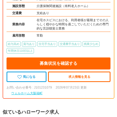
施設形態
介護保険関連施設（有料老人ホーム）
交通費
支給あり
在宅ホスピスにおける、利用者様が最期までその人
業務内容
らしく穏やかな時間を過ごしていただくための専門
的な言語聴覚士業務
雇用形態
常勤
給与高め
賞与あり
住宅手当あり
交通費手当あり
残業少なめ
年間休日110日以上
募集状況を確認する
気になる
求人情報を見る
お問い合わせ番号 : J101231079
2026年07月23日 更新
ウェルホーム大阪福町
似ているハローワーク求人