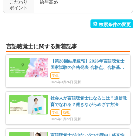
こだわり
給与高め
職場環境充実
幅広い経験
14
8
ポイント
未経験歓迎
教育充実
5
6
新卒可
駅orバス停近い
0
8
言語聴覚士に関する新着記事
車通勤可
転居のサポート充実
3
0
【第28回結果速報】2026年言語聴覚士
リハスタッフ複数在籍
経営が安定している
7
5
国家試験の合格発表-合格点、合格基
準、合格率など-
学生
管理職募集
0
2026年3月26日 更新
社会人が言語聴覚士になるには？通信教
育でなれる？働きながらめざす方法
学生
就職
2026年1月22日 更新
言語聴覚士が少ない5つの理由 | 将来性