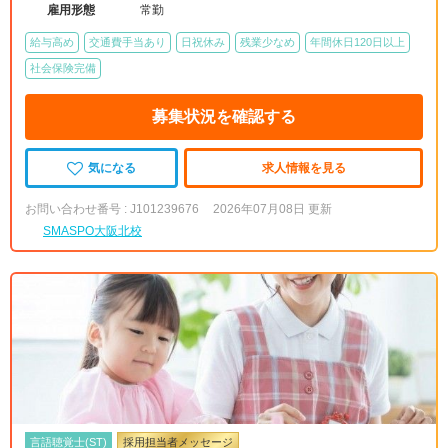
雇用形態
常勤
給与高め
交通費手当あり
日祝休み
残業少なめ
年間休日120日以上
社会保険完備
募集状況を確認する
気になる
求人情報を見る
お問い合わせ番号 : J101239676
2026年07月08日 更新
SMASPO大阪北校
言語聴覚士(ST)
採用担当者メッセージ