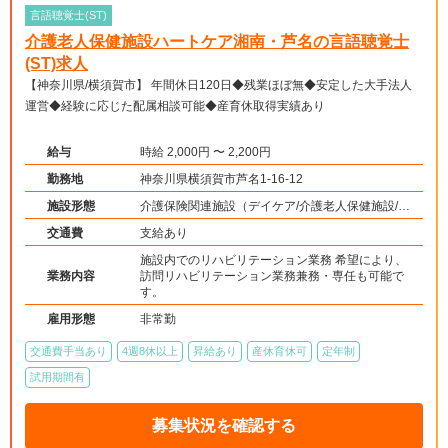
言語聴覚士(ST)
介護老人保健施設ハートケア湘南・芦名の言語聴覚士
(ST)求人
【神奈川県/横須賀市】 年間休日120日◆残業ほぼ無◆安定した大手法人
運営◆経験に応じた配属相談可能◆産育休取得実績あり
給与
時給 2,000円 〜 2,200円
勤務地
神奈川県横須賀市芦名1-16-12
施設形態
介護保険関連施設（デイケア/介護老人保健施設/訪
問看護・リハ）
交通費
支給あり
施設内でのリハビリテーション業務 希望により、
業務内容
訪問リハビリテーション業務兼務・専任も可能で
す。
雇用形態
非常勤
交通費手当あり
4週8休以上
昇給あり
産休育休可
定年制
試用期間有
募集状況を確認する