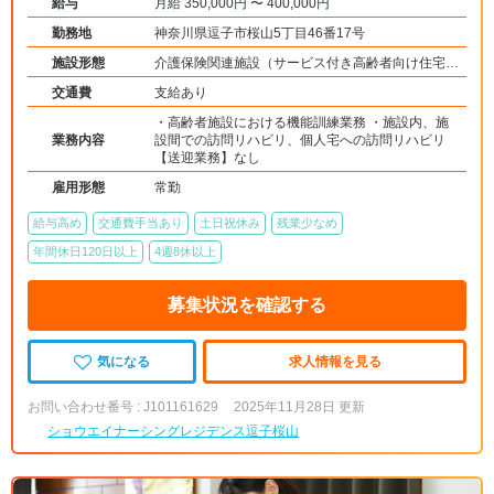
給与
月給 350,000円 〜 400,000円
勤務地
神奈川県逗子市桜山5丁目46番17号
施設形態
介護保険関連施設（サービス付き高齢者向け住宅/
訪問看護・リハ）
交通費
支給あり
・高齢者施設における機能訓練業務 ・施設内、施
業務内容
設間での訪問リハビリ、個人宅への訪問リハビリ
【送迎業務】なし
雇用形態
常勤
給与高め
交通費手当あり
土日祝休み
残業少なめ
年間休日120日以上
4週8休以上
募集状況を確認する
気になる
求人情報を見る
お問い合わせ番号 : J101161629
2025年11月28日 更新
ショウエイナーシングレジデンス逗子桜山