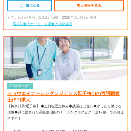
気になる
求人情報を見る
お問い合わせ番号 : J101174598
2026年01月08日 更新
横須賀老人ホーム 介護老人福祉施設
言語聴覚士(ST)
ショウエイナーシングレジデンス逗子桜山の言語聴覚
士(ST)求人
【神奈川県/逗子市】 ◆土日祝固定休み◆残業ほぼ無し◆ゆったり働ける
環境◆緑に囲まれた高級住宅街のナーシングホスピス（全17室）でのお仕
事です！