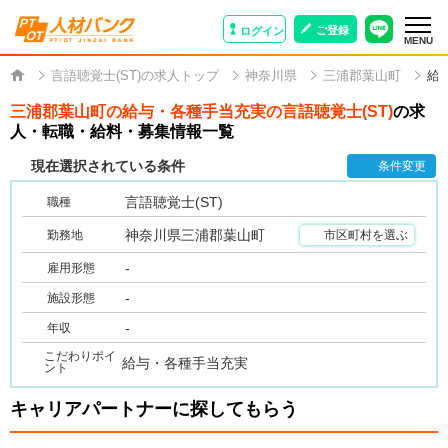
ご登録
ログイン
MENU
言語聴覚士(ST)の求人トップ
神奈川県
三浦郡葉山町
給
三浦郡葉山町の給与・各種手当充実の言語聴覚士(ST)
の求
人・転職・給料・募集情報一覧
現在選択されている条件
条件変更
言語聴覚士(ST)
職種
神奈川県三浦郡葉山町
勤務地
市区町村を選ぶ
-
雇用形態
-
施設形態
-
年収
こだわりポイ
給与・各種手当充実
ント
キャリアパートナーに探してもらう