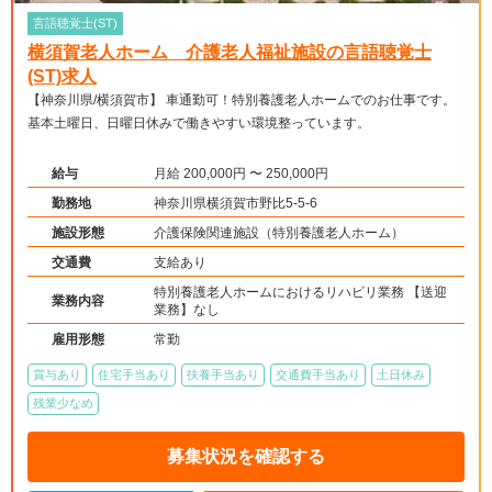
言語聴覚士(ST)
横須賀老人ホーム 介護老人福祉施設の言語聴覚士
(ST)求人
【神奈川県/横須賀市】 車通勤可！特別養護老人ホームでのお仕事です。
基本土曜日、日曜日休みで働きやすい環境整っています。
給与
月給 200,000円 〜 250,000円
勤務地
神奈川県横須賀市野比5-5-6
施設形態
介護保険関連施設（特別養護老人ホーム）
交通費
支給あり
特別養護老人ホームにおけるリハビリ業務 【送迎
業務内容
業務】なし
雇用形態
常勤
賞与あり
住宅手当あり
扶養手当あり
交通費手当あり
土日休み
残業少なめ
募集状況を確認する