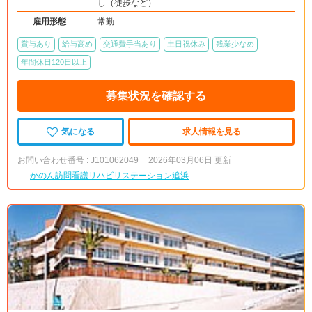
し（徒歩など）
雇用形態
常勤
賞与あり
給与高め
交通費手当あり
土日祝休み
残業少なめ
年間休日120日以上
募集状況を確認する
気になる
求人情報を見る
お問い合わせ番号 : J101062049
2026年03月06日 更新
かのん訪問看護リハビリステーション追浜