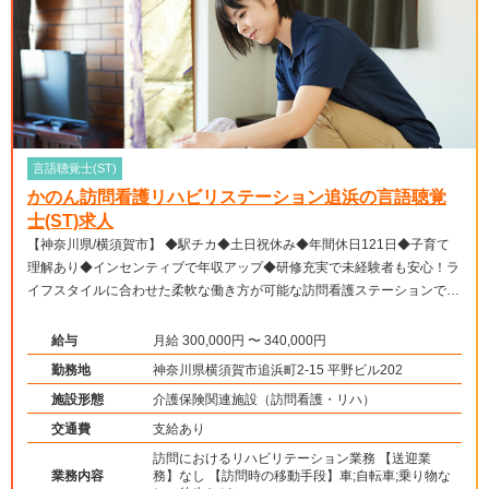
言語聴覚士(ST)
かのん訪問看護リハビリステーション追浜の言語聴覚
士(ST)求人
【神奈川県/横須賀市】 ◆駅チカ◆土日祝休み◆年間休日121日◆子育て
理解あり◆インセンティブで年収アップ◆研修充実で未経験者も安心！ラ
イフスタイルに合わせた柔軟な働き方が可能な訪問看護ステーションです
◆
給与
月給 300,000円 〜 340,000円
勤務地
神奈川県横須賀市追浜町2-15 平野ビル202
施設形態
介護保険関連施設（訪問看護・リハ）
交通費
支給あり
訪問におけるリハビリテーション業務 【送迎業
業務内容
務】なし 【訪問時の移動手段】車;自転車;乗り物な