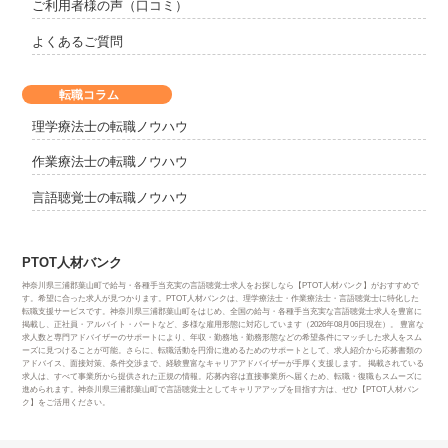
ご利用者様の声（口コミ）
よくあるご質問
転職コラム
理学療法士の転職ノウハウ
作業療法士の転職ノウハウ
言語聴覚士の転職ノウハウ
PTOT人材バンク
神奈川県三浦郡葉山町で給与・各種手当充実の言語聴覚士求人をお探しなら【PTOT人材バンク】がおすすめで
す。希望に合った求人が見つかります。PTOT人材バンクは、理学療法士・作業療法士・言語聴覚士に特化した
転職支援サービスです。神奈川県三浦郡葉山町をはじめ、全国の給与・各種手当充実な言語聴覚士求人を豊富に
掲載し、正社員・アルバイト・パートなど、多様な雇用形態に対応しています（2026年08月06日現在）。 豊富な
求人数と専門アドバイザーのサポートにより、年収・勤務地・勤務形態などの希望条件にマッチした求人をスム
ーズに見つけることが可能。さらに、転職活動を円滑に進めるためのサポートとして、求人紹介から応募書類の
アドバイス、面接対策、条件交渉まで、経験豊富なキャリアアドバイザーが手厚く支援します。 掲載されている
求人は、すべて事業所から提供された正規の情報。応募内容は直接事業所へ届くため、転職・復職もスムーズに
進められます。神奈川県三浦郡葉山町で言語聴覚士としてキャリアアップを目指す方は、ぜひ【PTOT人材バン
ク】をご活用ください。