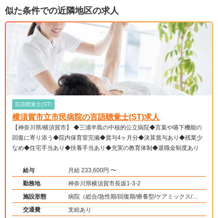
似た条件での近隣地区の求人
言語聴覚士(ST)
横須賀市立市民病院の言語聴覚士(ST)求人
【神奈川県/横須賀市】 ◆三浦半島の中核的公立病院◆言葉や嚥下機能の
回復に寄り添う◆院内保育室完備◆賞与4ヶ月分◆決算賞与あり◆残業少
なめ◆住宅手当あり◆扶養手当あり◆充実の教育体制◆退職金制度あり
給与
月給 233,600円 〜
勤務地
神奈川県横須賀市長坂1-3-2
施設形態
病院（総合/急性期/回復期/療養型/ケアミックス/外
来）、その他（その他）
交通費
支給あり