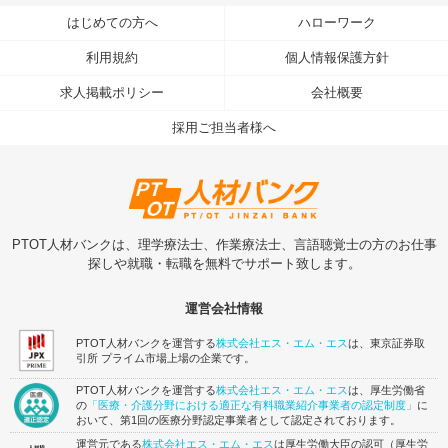
はじめての方へ
ハローワーク
利用規約
個人情報保護方針
求人掲載ポリシー
会社概要
採用ご担当者様へ
PTOT人材バンクは、理学療法士、作業療法士、言語聴覚士の方のお仕事
探しや就職・転職を無料でサポート致します。
運営会社情報
PTOT人材バンクを運営する
株式会社エス・エム・エス
は、東京証券取
引所 プライム市場上場の企業です。
PTOT人材バンクを運営する
株式会社エス・エム・エス
は、厚生労働省
の
「医療・介護分野における適正な有料職業紹介事業者の認定制度」
に
おいて、第1回の医療分野認定事業者として認定されております。
運営元である
株式会社エス・エム・エス
は厚生労働大臣の認可（厚生労