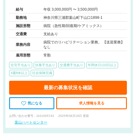
◆車通勤可能◆17時までの定時◆退職金制度もばっちり◆法
給与
年収 3,000,000円 〜 3,500,000円
人内での医療費給付制度あり◆
勤務地
神奈川県三浦郡葉山町下山口1898-1
施設形態
病院（急性期/回復期/ケアミックス）
交通費
支給あり
病院でのリハビリテーション業務。 【送迎業務】
業務内容
なし
雇用形態
常勤
住宅手当あり
扶養手当あり
交通費手当あり
年間休日110日以上
4週8休以上
社会保険完備
最新の募集状況を確認
気になる
求人情報を見る
お問い合わせ番号 : J101005743
2025年08月19日 更新
葉山ハートセンター