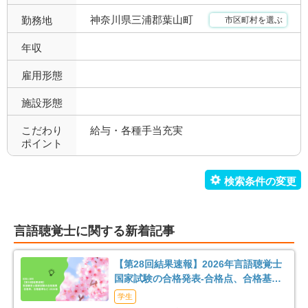
昇給あり
退職金あり
1
1
神奈川県三浦郡葉山町
勤務地
市区町村を選ぶ
託児所あり
産休育休可
0
1
年収
寮あり
定年制
0
1
雇用形態
施設形態
試用期間有
雇用期間無
1
1
こだわり
給与・各種手当充実
職場環境充実
幅広い経験
1
1
ポイント
未経験歓迎
教育充実
0
1
新卒可
駅orバス停近い
0
1
言語聴覚士に関する新着記事
車通勤可
転居のサポート充実
1
0
【第28回結果速報】2026年言語聴覚士
リハスタッフ複数在籍
経営が安定している
1
1
国家試験の合格発表-合格点、合格基
準、合格率など-
学生
管理職募集
0