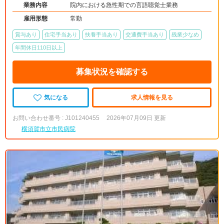
業務内容
院内における急性期での言語聴覚士業務
雇用形態
常勤
賞与あり
住宅手当あり
扶養手当あり
交通費手当あり
残業少なめ
年間休日110日以上
募集状況を確認する
気になる
求人情報を見る
お問い合わせ番号 : J101240455
2026年07月09日 更新
横須賀市立市民病院