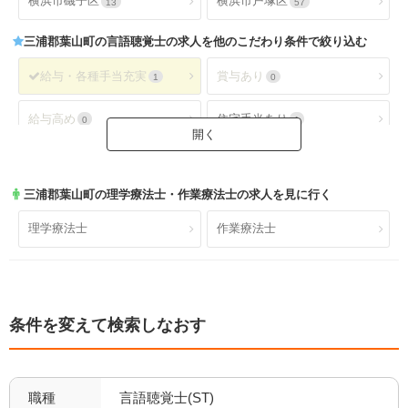
横浜市磯子区
横浜市戸塚区
13
57
三浦郡葉山町
の言語聴覚士の求人を他のこだわり条件で絞り込む
給与・各種手当充実
賞与あり
1
0
給与高め
住宅手当あり
0
1
扶養手当あり
交通費手当あり
1
1
三浦郡葉山町
の理学療法士・作業療法士の求人を見に行く
就業時間・休日が魅力
土日休み
1
0
理学療法士
作業療法士
日祝休み
土日祝休み
0
0
残業少なめ
年間休日110日以上
0
1
条件を変えて検索しなおす
年間休日120日以上
4週8休以上
0
1
福利厚生充実
社会保険完備
1
1
職種
言語聴覚士(ST)