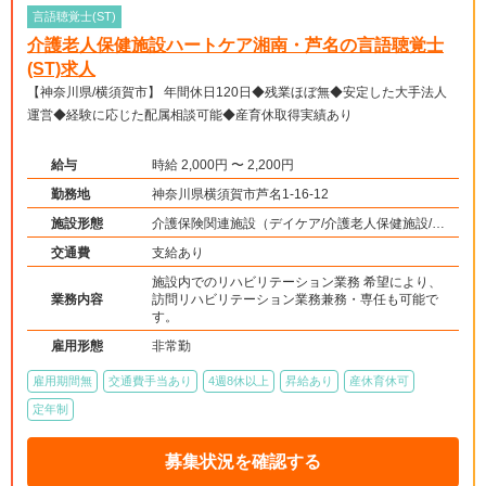
言語聴覚士(ST)
介護老人保健施設ハートケア湘南・芦名の言語聴覚士
(ST)求人
【神奈川県/横須賀市】 年間休日120日◆残業ほぼ無◆安定した大手法人
運営◆経験に応じた配属相談可能◆産育休取得実績あり
給与
時給 2,000円 〜 2,200円
勤務地
神奈川県横須賀市芦名1-16-12
施設形態
介護保険関連施設（デイケア/介護老人保健施設/訪
問看護・リハ）
交通費
支給あり
施設内でのリハビリテーション業務 希望により、
業務内容
訪問リハビリテーション業務兼務・専任も可能で
す。
雇用形態
非常勤
雇用期間無
交通費手当あり
4週8休以上
昇給あり
産休育休可
定年制
募集状況を確認する