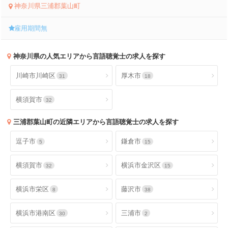
神奈川県三浦郡葉山町
雇用期間無
神奈川県
の人気エリアから言語聴覚士の求人を探す
川崎市川崎区
厚木市
31
18
横須賀市
32
三浦郡葉山町
の近隣エリアから言語聴覚士の求人を探す
逗子市
鎌倉市
5
15
横須賀市
横浜市金沢区
32
15
横浜市栄区
藤沢市
8
38
横浜市港南区
三浦市
30
2