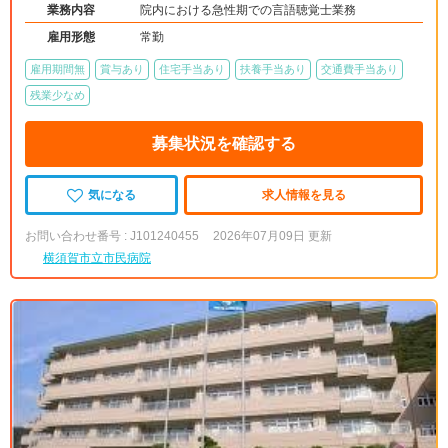
業務内容
院内における急性期での言語聴覚士業務
雇用形態
常勤
雇用期間無
賞与あり
住宅手当あり
扶養手当あり
交通費手当あり
残業少なめ
募集状況を確認する
気になる
求人情報を見る
お問い合わせ番号 : J101240455
2026年07月09日 更新
横須賀市立市民病院