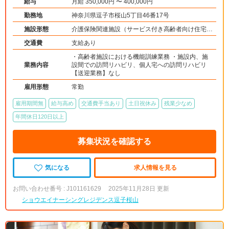
給与
月給 350,000円 〜 400,000円
勤務地
神奈川県逗子市桜山5丁目46番17号
施設形態
介護保険関連施設（サービス付き高齢者向け住宅/
訪問看護・リハ）
交通費
支給あり
・高齢者施設における機能訓練業務 ・施設内、施
業務内容
設間での訪問リハビリ、個人宅への訪問リハビリ
【送迎業務】なし
雇用形態
常勤
雇用期間無
給与高め
交通費手当あり
土日祝休み
残業少なめ
年間休日120日以上
募集状況を確認する
気になる
求人情報を見る
お問い合わせ番号 : J101161629
2025年11月28日 更新
ショウエイナーシングレジデンス逗子桜山