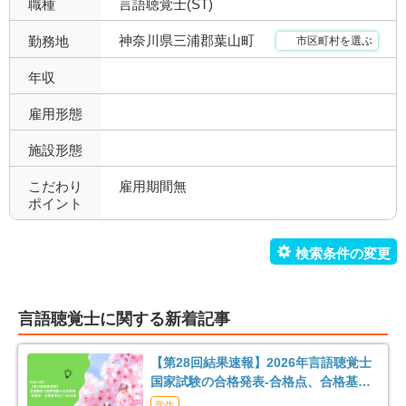
職種
言語聴覚士(ST)
昇給あり
退職金あり
1
1
神奈川県三浦郡葉山町
勤務地
市区町村を選ぶ
託児所あり
産休育休可
0
1
年収
寮あり
定年制
0
1
雇用形態
施設形態
試用期間有
雇用期間無
1
1
こだわり
雇用期間無
職場環境充実
幅広い経験
1
1
ポイント
未経験歓迎
教育充実
0
1
新卒可
駅orバス停近い
0
1
言語聴覚士に関する新着記事
車通勤可
転居のサポート充実
1
0
【第28回結果速報】2026年言語聴覚士
リハスタッフ複数在籍
経営が安定している
1
1
国家試験の合格発表-合格点、合格基
準、合格率など-
学生