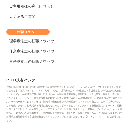
ご利用者様の声（口コミ）
よくあるご質問
転職コラム
理学療法士の転職ノウハウ
作業療法士の転職ノウハウ
言語聴覚士の転職ノウハウ
PTOT人材バンク
神奈川県三浦郡葉山町で雇用期間無の言語聴覚士求人をお探しなら【PTOT人材バンク】がおすすめです。希望
に合った求人が見つかります。PTOT人材バンクは、理学療法士・作業療法士・言語聴覚士に特化した転職支援
サービスです。神奈川県三浦郡葉山町をはじめ、全国の雇用期間無な言語聴覚士求人を豊富に掲載し、正社員・
アルバイト・パートなど、多様な雇用形態に対応しています（2026年08月08日現在）。 豊富な求人数と専門アド
バイザーのサポートにより、年収・勤務地・勤務形態などの希望条件にマッチした求人をスムーズに見つけるこ
とが可能。さらに、転職活動を円滑に進めるためのサポートとして、求人紹介から応募書類のアドバイス、面接
対策、条件交渉まで、経験豊富なキャリアアドバイザーが手厚く支援します。 掲載されている求人は、すべて事
業所から提供された正規の情報。応募内容は直接事業所へ届くため、転職・復職もスムーズに進められます。神
奈川県三浦郡葉山町で言語聴覚士としてキャリアアップを目指す方は、ぜひ【PTOT人材バンク】をご活用くだ
さい。