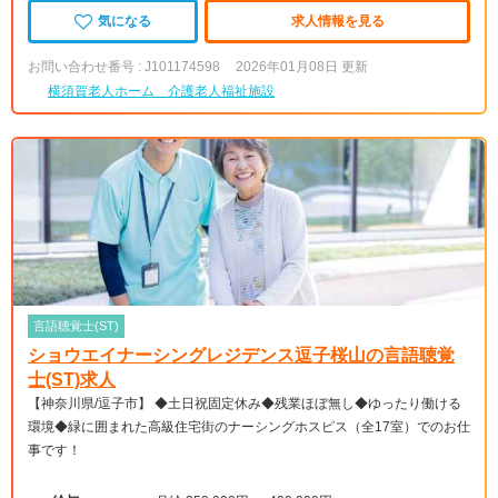
気になる
求人情報を見る
お問い合わせ番号 : J101174598
2026年01月08日 更新
横須賀老人ホーム 介護老人福祉施設
言語聴覚士(ST)
ショウエイナーシングレジデンス逗子桜山の言語聴覚
士(ST)求人
【神奈川県/逗子市】 ◆土日祝固定休み◆残業ほぼ無し◆ゆったり働ける
環境◆緑に囲まれた高級住宅街のナーシングホスピス（全17室）でのお仕
事です！