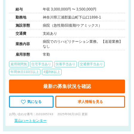
◆車通勤可能◆17時までの定時◆退職金制度もばっちり◆法
給与
年収 3,000,000円 〜 3,500,000円
人内での医療費給付制度あり◆
勤務地
神奈川県三浦郡葉山町下山口1898-1
施設形態
病院（急性期/回復期/ケアミックス）
交通費
支給あり
病院でのリハビリテーション業務。 【送迎業務】
業務内容
なし
雇用形態
常勤
雇用期間無
住宅手当あり
扶養手当あり
交通費手当あり
年間休日110日以上
4週8休以上
最新の募集状況を確認
気になる
求人情報を見る
お問い合わせ番号 : J101005743
2025年08月19日 更新
葉山ハートセンター