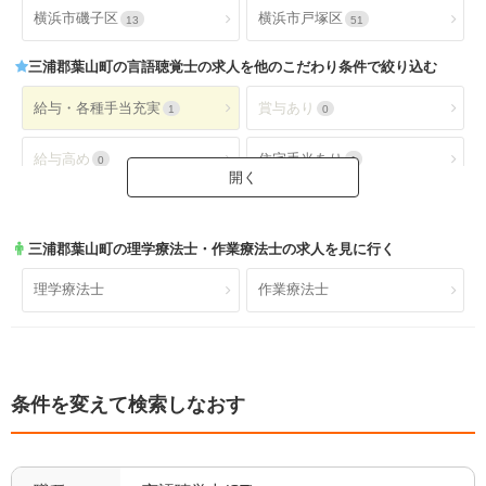
横浜市磯子区
横浜市戸塚区
13
51
三浦郡葉山町
の言語聴覚士の求人を他のこだわり条件で絞り込む
給与・各種手当充実
賞与あり
1
0
給与高め
住宅手当あり
0
1
扶養手当あり
交通費手当あり
1
1
三浦郡葉山町
の理学療法士・作業療法士の求人を見に行く
就業時間・休日が魅力
土日休み
1
0
理学療法士
作業療法士
日祝休み
土日祝休み
0
0
残業少なめ
年間休日110日以上
0
1
条件を変えて検索しなおす
年間休日120日以上
4週8休以上
0
1
福利厚生充実
社会保険完備
1
1