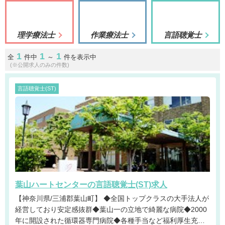
理学療法士
作業療法士
言語聴覚士
1
1
1
全
件中
～
件を表示中
(※公開求人のみの件数)
言語聴覚士(ST)
葉山ハートセンターの言語聴覚士(ST)求人
【神奈川県/三浦郡葉山町】 ◆全国トップクラスの大手法人が
経営しており安定感抜群◆葉山一の立地で綺麗な病院◆2000
年に開設された循環器専門病院◆各種手当など福利厚生充実