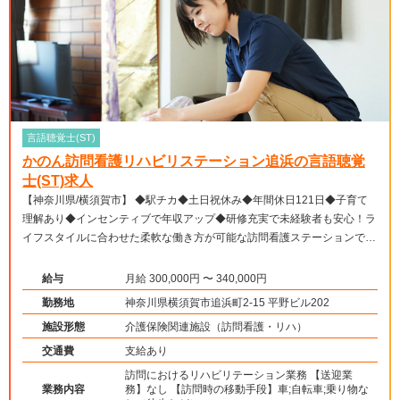
言語聴覚士(ST)
かのん訪問看護リハビリステーション追浜の言語聴覚
士(ST)求人
【神奈川県/横須賀市】 ◆駅チカ◆土日祝休み◆年間休日121日◆子育て
理解あり◆インセンティブで年収アップ◆研修充実で未経験者も安心！ラ
イフスタイルに合わせた柔軟な働き方が可能な訪問看護ステーションです
◆
給与
月給 300,000円 〜 340,000円
勤務地
神奈川県横須賀市追浜町2-15 平野ビル202
施設形態
介護保険関連施設（訪問看護・リハ）
交通費
支給あり
訪問におけるリハビリテーション業務 【送迎業
業務内容
務】なし 【訪問時の移動手段】車;自転車;乗り物な