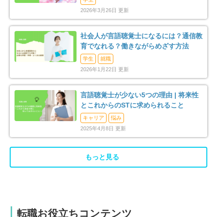
管理職募集
0
2026年3月26日 更新
社会人が言語聴覚士になるには？通信教
育でなれる？働きながらめざす方法
学生
就職
2026年1月22日 更新
言語聴覚士が少ない5つの理由 | 将来性
とこれからのSTに求められること
キャリア
悩み
2025年4月8日 更新
もっと見る
転職お役立ちコンテンツ