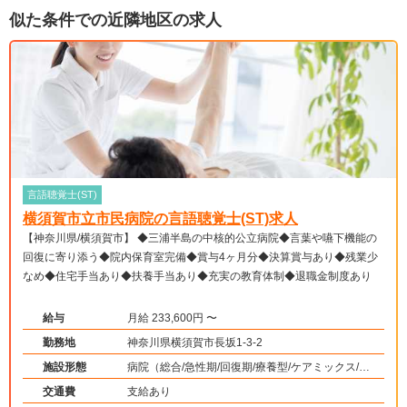
似た条件での近隣地区の求人
言語聴覚士(ST)
横須賀市立市民病院の言語聴覚士(ST)求人
【神奈川県/横須賀市】 ◆三浦半島の中核的公立病院◆言葉や嚥下機能の
回復に寄り添う◆院内保育室完備◆賞与4ヶ月分◆決算賞与あり◆残業少
なめ◆住宅手当あり◆扶養手当あり◆充実の教育体制◆退職金制度あり
給与
月給 233,600円 〜
勤務地
神奈川県横須賀市長坂1-3-2
施設形態
病院（総合/急性期/回復期/療養型/ケアミックス/外
来）、その他（その他）
交通費
支給あり