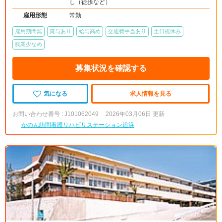
し（徒歩など）
雇用形態
常勤
雇用期間無
賞与あり
給与高め
交通費手当あり
土日祝休み
残業少なめ
募集状況を確認する
気になる
求人情報を見る
お問い合わせ番号 : J101062049
2026年03月06日 更新
かのん訪問看護リハビリステーション追浜