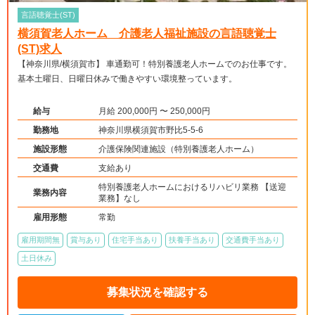
言語聴覚士(ST)
横須賀老人ホーム 介護老人福祉施設の言語聴覚士
(ST)求人
【神奈川県/横須賀市】 車通勤可！特別養護老人ホームでのお仕事です。
基本土曜日、日曜日休みで働きやすい環境整っています。
給与
月給 200,000円 〜 250,000円
勤務地
神奈川県横須賀市野比5-5-6
施設形態
介護保険関連施設（特別養護老人ホーム）
交通費
支給あり
特別養護老人ホームにおけるリハビリ業務 【送迎
業務内容
業務】なし
雇用形態
常勤
雇用期間無
賞与あり
住宅手当あり
扶養手当あり
交通費手当あり
土日休み
募集状況を確認する