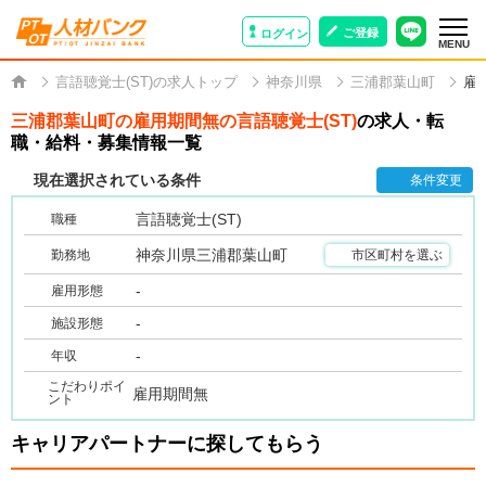
ご登録
ログイン
MENU
言語聴覚士(ST)の求人トップ
神奈川県
三浦郡葉山町
雇
三浦郡葉山町の雇用期間無の言語聴覚士(ST)
の求人・転
職・給料・募集情報一覧
現在選択されている条件
条件変更
言語聴覚士(ST)
職種
神奈川県三浦郡葉山町
勤務地
市区町村を選ぶ
-
雇用形態
-
施設形態
-
年収
こだわりポイ
雇用期間無
ント
キャリアパートナーに探してもらう