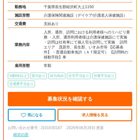
勤務地
千葉県長生郡睦沢町大上1150
施設形態
介護保険関連施設（デイケア/介護老人保健施設）
交通費
支給あり
入所、通所、訪問における利用者様へのリハビリ業
務 ・入所、通所利用者様は介護保健施設にて実施
・訪問は社有車にて個人宅を訪問して実施 訪問
業務内容
エリア 茂原市、長生郡、いすみ市等 【応募条
件】 ・普通自動車免許（ＡＴ限定可） 【訪問時の
移動手段】車
雇用形態
常勤
4週8休以上
賞与あり
給与高め
住宅手当あり
扶養手当あり
交通費手当あり
募集状況を確認する
気になる
求人情報を見る
お問い合わせ番号 : J101030187
2026年06月26日 更新
睦沢の里