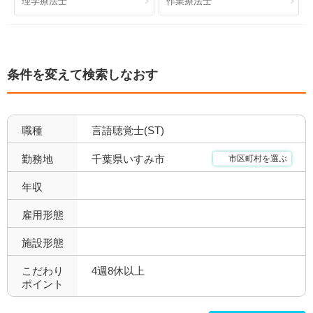
理学療法士
作業療法士
日祝休み
土日祝休み
2
1
残業少なめ
年間休日110日以上
6
4
条件を変えて検索しなおす
年間休日120日以上
4週8休以上
1
3
福利厚生充実
社会保険完備
8
6
職種
言語聴覚士(ST)
昇給あり
退職金あり
8
5
千葉県いすみ市
勤務地
市区町村を選ぶ
託児所あり
産休育休可
5
5
年収
寮あり
定年制
4
8
雇用形態
施設形態
試用期間有
雇用期間無
8
8
こだわり
4週8休以上
職場環境充実
幅広い経験
8
0
ポイント
未経験歓迎
教育充実
2
2