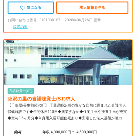
気になる
求人情報を見る
お問い合わせ番号 : J101030187
2026年06月26日 更新
睦沢の里
言語聴覚士(ST)
睦沢の里の言語聴覚士(ST)求人
【千葉県/長生郡睦沢町】 千葉県睦沢町の豊かな自然に囲まれた介護老人
保健施設です◆年間休日110日◆残業少なめ◆住宅手当や扶養手当が充実
◆賞与3.5ヶ月分◆単身用入居可能住宅あり◆安定した法人基盤が魅力で
す。
給与
年収 4,000,000円 〜 4,500,000円