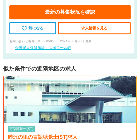
最新の募集状況を確認
気になる
求人情報を見る
お問い合わせ番号 : J100685058
2024年08月26日 更新
介護老人保健施設エスポワール岬
似た条件での近隣地区の求人
言語聴覚士(ST)
睦沢の里の言語聴覚士(ST)求人