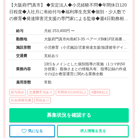
【大阪府/門真市】 ◆安定法人◆小児経験不問◆年間休日120
日程度◆入社月に有給付与◆福利厚生充実◆個別・少人数で
の療育◆発達障害児支援の専門家による監修◆週4日勤務相談
可能◆キャリアアップ◆
給与
月給 253,400円 〜
勤務地
大阪府門真市向島町3-35 ベアーズB棟1F区画番号
7
施設形態
小児療育（小児施設/児童発達支援/放課後等デイサ
ービス）
交通費
支給あり
1対1をメインとした個別指導の実施（1コマ約50
業務内容
分授業） 親御さまとの情報共有、指導記録の作成
そのほか教室運営に関わる業務全般
雇用形態
常勤
給与高め
交通費手当あり
年間休日120日以上
4週8休以上
社会保険完備
昇給あり
募集状況を確認する
気になる
求人情報を見る