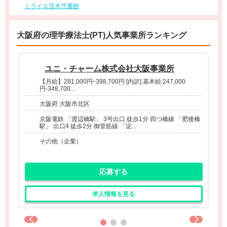
ミライエ茨木弐番館
大阪府の理学療法士(PT)人気事業所ランキング
ユニ・チャーム株式会社大阪事業所
【月給】281,000円ｰ398,700円 [内訳] 基本給:247,000
円-348,700...
大阪府 大阪市北区
京阪電鉄 「渡辺橋駅」 3号出口 徒歩1分 四つ橋線 「肥後橋
駅」 出口4 徒歩2分 御堂筋線 「淀...
その他（企業）
応募する
求人情報を見る