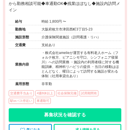
から勤務相談可能◆車通勤OK◆残業ほぼなし◆施設内訪問メ
イン
給与
時給 1,800円 〜
勤務地
大阪府枚方市津田西町3丁目5-23
施設形態
介護保険関連施設（訪問看護・リハ）
交通費
支給あり
・株式会社amelieが運営する有料老人ホーム（フ
ォルテ枚方、ピアニシモ守口、シンフォニア寝屋
川）への訪問業務 ・施設内の利用者様に対する機
業務内容
能訓練、精神科リハビリの提供 ・当日の移動はほ
とんどなく、曜日によって訪問する施設が変わる
体制（社用車貸出あり）
雇用形態
非常勤
交通費手当あり
4週8休以上
社会保険完備
試用期間有
駅orバス停近い
車通勤可
募集状況を確認する
気になる
求人情報を見る