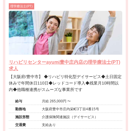
理学療法士(PT)
リハビリセンターayumi豊中庄内店の理学療法士(PT)
求人
【大阪府/豊中市】 ◆リハビリ特化型デイサービス◆土日固定
休みで年間休日110日◆レッドコード導入◆残業月10時間以
内◆他職種連携がスムーズな事業所です
給与
月給 265,000円 〜
勤務地
大阪府豊中市庄内栄町3丁目4番15号
施設形態
介護保険関連施設（デイサービス）
交通費
支給あり