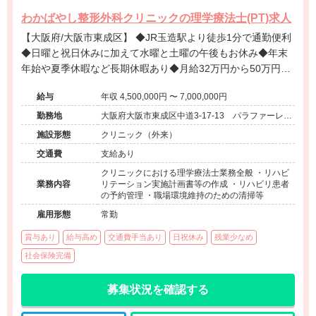
わかばやし整形外科クリニックの理学療法士(PT)求人
【大阪府/大阪市東成区】 ◆JR玉造駅より徒歩1分で通勤便利
◆日曜と祝日休みに加えて水曜と土曜の午後もお休み◆年末
年始や夏季休暇など長期休暇あり◆月給32万円から50万円の
高待遇◆最新のリハビリ機器や物理療法機器が充実
給与
年収 4,500,000円 〜 7,000,000円
勤務地
大阪府大阪市東成区中道3-17-13 パラファーレ・
玉造1F
施設形態
クリニック（外来）
交通費
支給あり
クリニックにおける理学療法士業務全般 ・リハビ
業務内容
リテーション実施計画書等の作成 ・リハビリ患者
の予約管理 ・職場環境維持のための清掃等
雇用形態
常勤
賞与あり
給与高め
交通費手当あり
日祝休み
残業少なめ
社会保険完備
募集状況を確認する