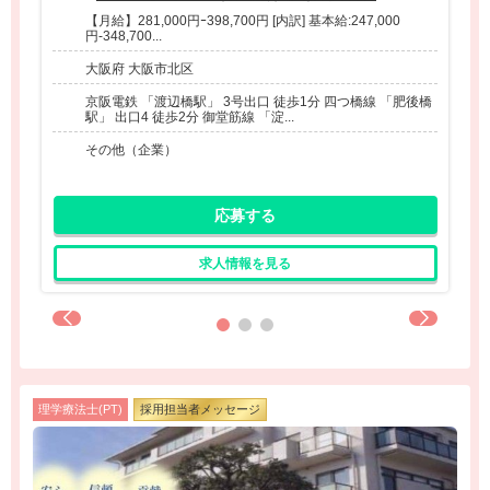
【月給】281,000円ｰ398,700円 [内訳] 基本給:247,000
円-348,700...
大阪府 大阪市北区
京阪電鉄 「渡辺橋駅」 3号出口 徒歩1分 四つ橋線 「肥後橋
駅」 出口4 徒歩2分 御堂筋線 「淀...
その他（企業）
応募する
求人情報を見る
理学療法士(PT)
採用担当者メッセージ