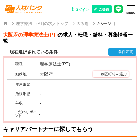
ご登録
ログイン
MENU
理学療法士(PT)の求人トップ
大阪府
2ページ目
大阪府の理学療法士(PT)
の求人・転職・給料・募集情報一
覧
現在選択されている条件
条件変更
理学療法士(PT)
職種
大阪府
勤務地
市区町村を選ぶ
-
雇用形態
-
施設形態
-
年収
こだわりポイ
-
ント
キャリアパートナーに探してもらう