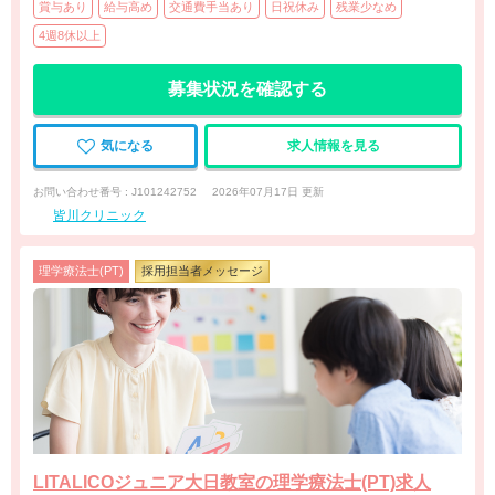
賞与あり
給与高め
交通費手当あり
日祝休み
残業少なめ
4週8休以上
募集状況を確認する
気になる
求人情報を見る
お問い合わせ番号 : J101242752
2026年07月17日 更新
皆川クリニック
理学療法士(PT)
採用担当者メッセージ
LITALICOジュニア大日教室の理学療法士(PT)求人