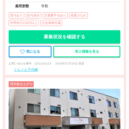
雇用形態
常勤
賞与あり
給与高め
交通費手当あり
残業少なめ
年間休日110日以上
社会保険完備
募集状況を確認する
気になる
求人情報を見る
お問い合わせ番号 : J101242123
2026年07月16日 更新
ぐんぐん千代崎
理学療法士(PT)