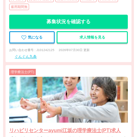
雇用期間無
募集状況を確認する
気になる
求人情報を見る
お問い合わせ番号 : J101242125
2026年07月30日 更新
ぐんぐん九条
理学療法士(PT)
リハビリセンターayumi江坂の理学療法士(PT)求人