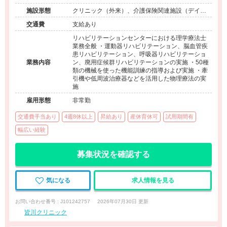
施設形態
クリニック（外来）、介護保険関連施設（デイケ
ア）
交通費
支給あり
リハビリテーションセンターにおける理学療法士
業務全般 ・運動器リハビリテーション、脳血管疾
患リハビリテーション、呼吸器リハビリテーショ
業務内容
ン、廃用症候群リハビリテーションの実施 ・50種
類の機械を使った機能訓練の指導および実施 ・牽
引機や低周波治療器などを活用した物理療法の実
施
雇用形態
非常勤
交通費手当あり
4週8休以上
昇給あり
産休育休可
試用期間有
幅広い経験
募集状況を確認する
気になる
求人情報を見る
お問い合わせ番号 : J101242757
2026年07月30日 更新
皆川クリニック