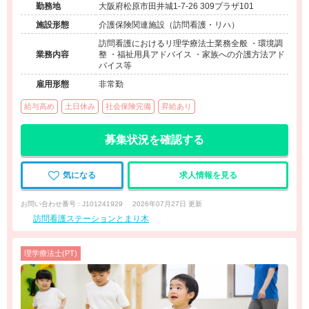
勤務地
大阪府松原市田井城1-7-26 309プラザ101
施設形態
介護保険関連施設（訪問看護・リハ）
訪問看護におけるリ理学療法士業務全般 ・環境調
業務内容
整 ・福祉用具アドバイス ・家族への介護方法アド
バイス等
雇用形態
非常勤
給与高め
土日休み
社会保険完備
昇給あり
募集状況を確認する
気になる
求人情報を見る
お問い合わせ番号 : J101241929
2026年07月27日 更新
訪問看護ステーションとまり木
理学療法士(PT)