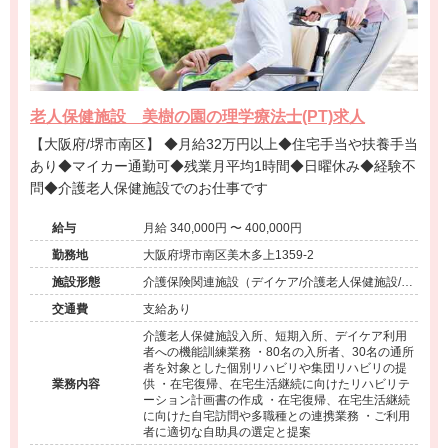
老人保健施設 美樹の園の理学療法士(PT)求人
【大阪府/堺市南区】 ◆月給32万円以上◆住宅手当や扶養手当
あり◆マイカー通勤可◆残業月平均1時間◆日曜休み◆経験不
問◆介護老人保健施設でのお仕事です
給与
月給 340,000円 〜 400,000円
勤務地
大阪府堺市南区美木多上1359-2
施設形態
介護保険関連施設（デイケア/介護老人保健施設/シ
ョートステイ）
交通費
支給あり
介護老人保健施設入所、短期入所、デイケア利用
者への機能訓練業務 ・80名の入所者、30名の通所
者を対象とした個別リハビリや集団リハビリの提
業務内容
供 ・在宅復帰、在宅生活継続に向けたリハビリテ
ーション計画書の作成 ・在宅復帰、在宅生活継続
に向けた自宅訪問や多職種との連携業務 ・ご利用
者に適切な自助具の選定と提案