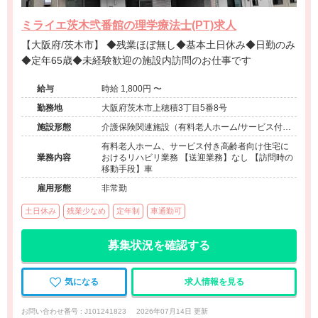
ミライエ茨木弐番館の理学療法士(PT)求人
【大阪府/茨木市】 ◆残業ほぼ無し◆基本土日休み◆日勤のみ
◆定年65歳◆未経験歓迎の施設内訪問のお仕事です
給与
時給 1,800円 〜
勤務地
大阪府茨木市上穂積3丁目5番8号
施設形態
介護保険関連施設（有料老人ホーム/サービス付き
高齢者向け住宅）
有料老人ホーム、サービス付き高齢者向け住宅に
業務内容
おけるリハビリ業務 【送迎業務】なし 【訪問時の
移動手段】車
雇用形態
非常勤
土日休み
残業少なめ
定年制
車通勤可
募集状況を確認する
気になる
求人情報を見る
お問い合わせ番号 : J101241823
2026年07月14日 更新