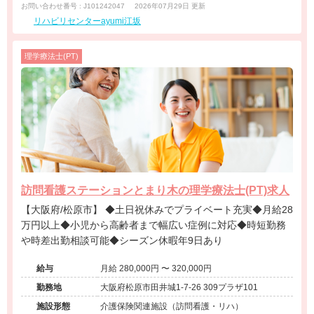
お問い合わせ番号 : J101242047
2026年07月29日 更新
リハビリセンターayumi江坂
理学療法士(PT)
訪問看護ステーションとまり木の理学療法士(PT)求人
【大阪府/松原市】 ◆土日祝休みでプライベート充実◆月給28
万円以上◆小児から高齢者まで幅広い症例に対応◆時短勤務
や時差出勤相談可能◆シーズン休暇年9日あり
給与
月給 280,000円 〜 320,000円
勤務地
大阪府松原市田井城1-7-26 309プラザ101
施設形態
介護保険関連施設（訪問看護・リハ）