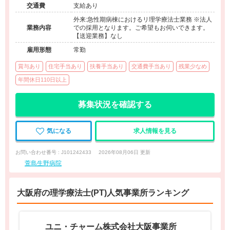
交通費
支給あり
外来:急性期病棟におけるリ理学療法士業務 ※法人
業務内容
での採用となります。ご希望もお伺いできます。
【送迎業務】なし
雇用形態
常勤
賞与あり
住宅手当あり
扶養手当あり
交通費手当あり
残業少なめ
年間休日110日以上
募集状況を確認する
気になる
求人情報を見る
お問い合わせ番号 : J101242433
2026年08月06日 更新
萱島生野病院
大阪府の理学療法士(PT)人気事業所ランキング
ユニ・チャーム株式会社大阪事業所