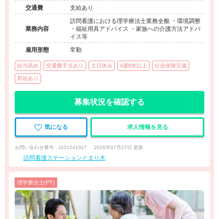
交通費
支給あり
訪問看護における理学療法士業務全般 ・環境調整
業務内容
・福祉用具アドバイス ・家族への介護方法アドバ
イス等
雇用形態
常勤
給与高め
交通費手当あり
土日休み
4週8休以上
社会保険完備
昇給あり
募集状況を確認する
気になる
求人情報を見る
お問い合わせ番号 : J101241927
2026年07月27日 更新
訪問看護ステーションとまり木
理学療法士(PT)