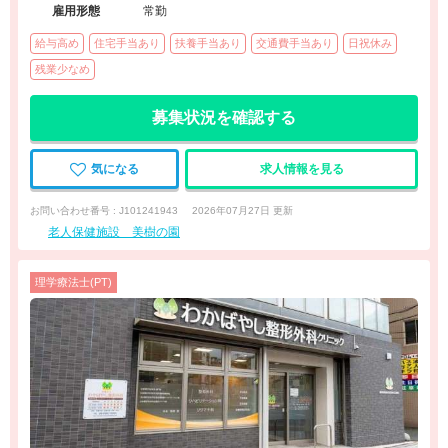
雇用形態
常勤
給与高め
住宅手当あり
扶養手当あり
交通費手当あり
日祝休み
残業少なめ
募集状況を確認する
気になる
求人情報を見る
お問い合わせ番号 : J101241943
2026年07月27日 更新
老人保健施設 美樹の園
理学療法士(PT)