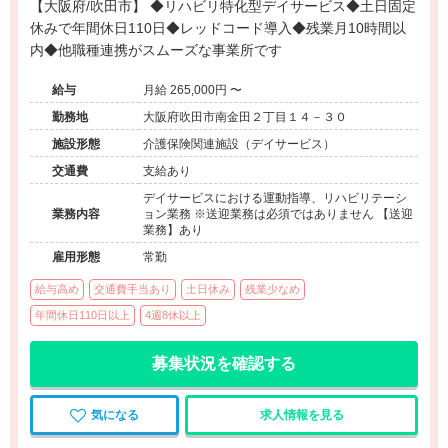
【大阪府/吹田市】 ◆リハビリ特化型デイサービス◆土日固定
休みで年間休日110日◆レッドコード導入◆残業月10時間以
内◆他職種連携がスムーズな事業所です
給与
月給 265,000円 〜
勤務地
大阪府吹田市南金田２丁目１４－３０
施設形態
介護保険関連施設（デイサービス）
交通費
支給あり
デイサービスにおける運動指導、リハビリテーシ
業務内容
ョン業務 ※送迎業務は必須ではありません 【送迎
業務】あり
雇用形態
常勤
給与高め
交通費手当あり
土日休み
残業少なめ
年間休日110日以上
4週8休以上
募集状況を確認する
気になる
求人情報を見る