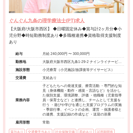
ぐんぐん九条の理学療法士(PT)求人
【大阪府/大阪市西区】 ◆日曜固定休み◆賞与計2ヶ月分◆小
児分野◆時短勤務制度あり◆多職種連携◆資格取得支援制度
あり
給与
月給 240,000円 〜 300,000円
勤務地
大阪府大阪市西区九条1-29-2 ナインライナービル
3階
施設形態
小児療育（小児施設/放課後等デイサービス）
交通費
支給あり
子どもたちへの発達支援、療育活動 ・専門的な知
見（身体機能・動作・感覚・言語など）を活かし
た個別支援、環境調整、評価 ・他職種（児童指導
業務内容
員・保育士など）と連携し、チームとして支援を
行う ・遊びや学びを通じた支援プログラムの実施
・季節行事、イベントの企画、運営 ・保護者様と
の連携、支援記録の作成など ・送迎の添乗
雇用形態
常勤
賞与あり
交通費手当あり
社会保険完備
昇給あり
試用期間有