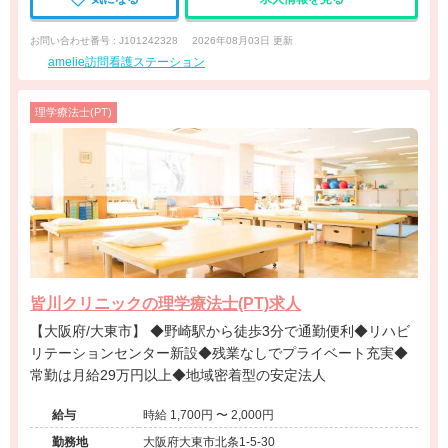
お問い合わせ番号 : J101242328
2026年08月03日 更新
amelie訪問看護ステーション
理学療法士(PT)
皆川クリニックの理学療法士(PT)求人
【大阪府/大東市】 ◆野崎駅から徒歩3分で通勤便利◆リハビ
リテーションセンター新設◆残業なしでプライベート充実◆
常勤は月給29万円以上◆地域密着型の安定法人
給与
時給 1,700円 〜 2,000円
勤務地
大阪府大東市北条1-5-30