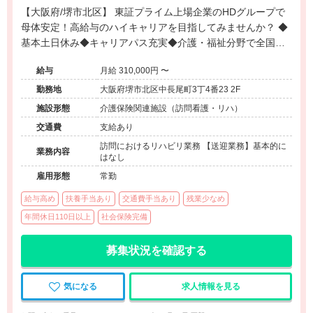
【大阪府/堺市北区】 東証プライム上場企業のHDグループで
母体安定！高給与のハイキャリアを目指してみませんか？ ◆
基本土日休み◆キャリアパス充実◆介護・福祉分野で全国に
事業所展開◆デイサービス・訪問・放課後デイサービス◆扶
給与
月給 310,000円 〜
養手当や持ち株制度等福利厚生有◆
勤務地
大阪府堺市北区中長尾町3丁4番23 2F
施設形態
介護保険関連施設（訪問看護・リハ）
交通費
支給あり
訪問におけるリハビリ業務 【送迎業務】基本的に
業務内容
はなし
雇用形態
常勤
給与高め
扶養手当あり
交通費手当あり
残業少なめ
年間休日110日以上
社会保険完備
募集状況を確認する
気になる
求人情報を見る