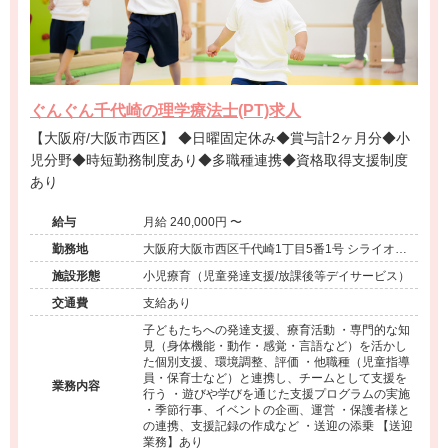
ぐんぐん千代崎の理学療法士(PT)求人
【大阪府/大阪市西区】 ◆日曜固定休み◆賞与計2ヶ月分◆小
児分野◆時短勤務制度あり◆多職種連携◆資格取得支援制度
あり
給与
月給 240,000円 〜
勤務地
大阪府大阪市西区千代崎1丁目5番1号 シライオフ
ィスビル5階
施設形態
小児療育（児童発達支援/放課後等デイサービス）
交通費
支給あり
子どもたちへの発達支援、療育活動 ・専門的な知
見（身体機能・動作・感覚・言語など）を活かし
た個別支援、環境調整、評価 ・他職種（児童指導
員・保育士など）と連携し、チームとして支援を
業務内容
行う ・遊びや学びを通じた支援プログラムの実施
・季節行事、イベントの企画、運営 ・保護者様と
の連携、支援記録の作成など ・送迎の添乗 【送迎
業務】あり