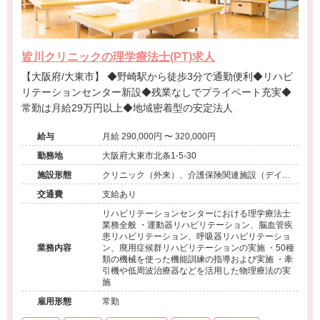
皆川クリニックの理学療法士(PT)求人
【大阪府/大東市】 ◆野崎駅から徒歩3分で通勤便利◆リハビ
リテーションセンター新設◆残業なしでプライベート充実◆
常勤は月給29万円以上◆地域密着型の安定法人
給与
月給 290,000円 〜 320,000円
勤務地
大阪府大東市北条1-5-30
施設形態
クリニック（外来）、介護保険関連施設（デイケ
ア）
交通費
支給あり
リハビリテーションセンターにおける理学療法士
業務全般 ・運動器リハビリテーション、脳血管疾
患リハビリテーション、呼吸器リハビリテーショ
業務内容
ン、廃用症候群リハビリテーションの実施 ・50種
類の機械を使った機能訓練の指導および実施 ・牽
引機や低周波治療器などを活用した物理療法の実
施
雇用形態
常勤