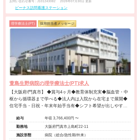
お問い合わせ番号 : J101243082
2026年07月30日 更新
ビーナス訪問看護ステーション
理学療法士(PT)
採用担当者メッセージ
萱島生野病院の理学療法士(PT)求人
【大阪府/門真市】 ◆賞与4ヶ月◆教育体制充実◆脳血管・中
枢から循環器まで学べる◆法人内は入院から在宅まで展開◆
住宅手当・日祝・年末年始手当有◆シフト希望が出しやすい
◆
給与
年収 3,766,400円 〜
勤務地
大阪府門真市上島町22-11
施設形態
病院（総合/急性期/外来）