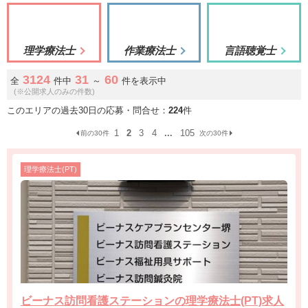
理学療法士
作業療法士
言語聴覚士
3124
31
60
全
件中
～
件を表示中
(※公開求人のみの件数)
このエリアの過去30日の応募・問合せ：
224
件
1
2
3
4
...
105
前の30件
次の30件
理学療法士(PT)
ビーナス訪問看護ステーションの理学療法士(PT)求人