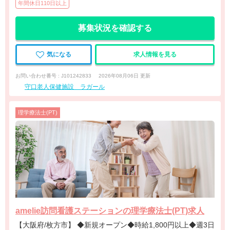
年間休日110日以上
募集状況を確認する
気になる
求人情報を見る
お問い合わせ番号 : J101242833
2026年08月06日 更新
守口老人保健施設 ラガール
理学療法士(PT)
amelie訪問看護ステーションの理学療法士(PT)求人
【大阪府/枚方市】 ◆新規オープン◆時給1,800円以上◆週3日