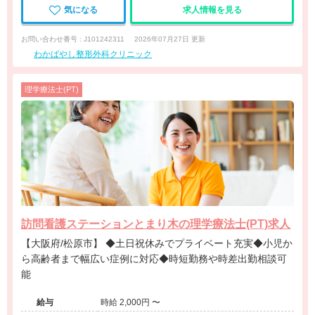
気になる
求人情報を見る
お問い合わせ番号 : J101242311
2026年07月27日 更新
わかばやし整形外科クリニック
理学療法士(PT)
訪問看護ステーションとまり木の理学療法士(PT)求人
【大阪府/松原市】 ◆土日祝休みでプライベート充実◆小児か
ら高齢者まで幅広い症例に対応◆時短勤務や時差出勤相談可
能
給与
時給 2,000円 〜