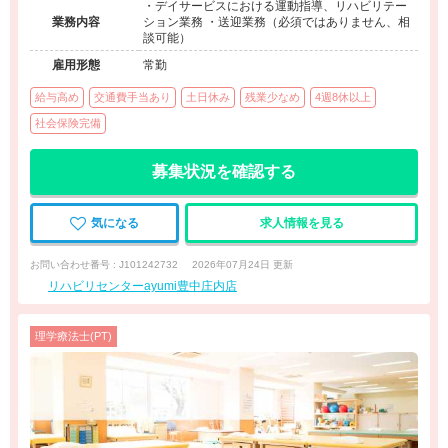
・デイサービスにおける運動指導、リハビリテー
業務内容
ション業務 ・送迎業務（必須ではありません、相
談可能）
雇用形態
常勤
給与高め
交通費手当あり
土日休み
残業少なめ
4週8休以上
社会保険完備
募集状況を確認する
気になる
求人情報を見る
お問い合わせ番号 : J101242732
2026年07月24日 更新
リハビリセンターayumi豊中庄内店
理学療法士(PT)