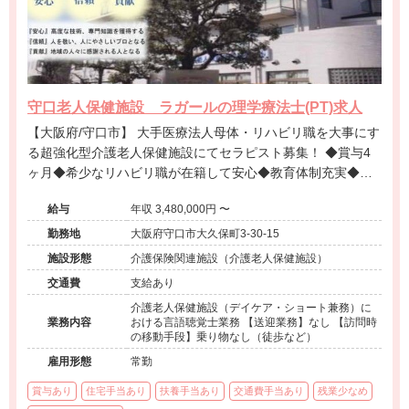
守口老人保健施設 ラガールの理学療法士(PT)求人
【大阪府/守口市】 大手医療法人母体・リハビリ職を大事にす
る超強化型介護老人保健施設にてセラピスト募集！ ◆賞与4
ヶ月◆希少なリハビリ職が在籍して安心◆教育体制充実◆入
所・通所・訪問まで◆法人内は入院から在宅まで展開◆住宅
給与
年収 3,480,000円 〜
手当・日祝・年末年始手当有◆シフト希望が出しやすい◆
勤務地
大阪府守口市大久保町3-30-15
施設形態
介護保険関連施設（介護老人保健施設）
交通費
支給あり
介護老人保健施設（デイケア・ショート兼務）に
業務内容
おける言語聴覚士業務 【送迎業務】なし 【訪問時
の移動手段】乗り物なし（徒歩など）
雇用形態
常勤
賞与あり
住宅手当あり
扶養手当あり
交通費手当あり
残業少なめ