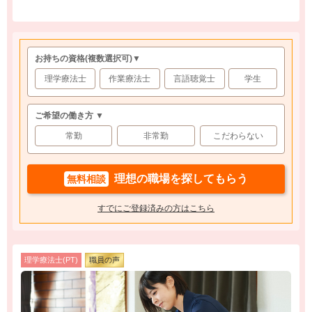
お持ちの資格
(複数選択可)
▼
理学療法士
作業療法士
言語聴覚士
学生
ご希望の働き方 ▼
常勤
非常勤
こだわらない
理想の職場を探してもらう
無料相談
すでにご登録済みの方はこちら
理学療法士(PT)
職員の声