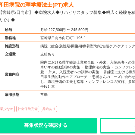
和田病院の理学療法士(PT)求人
崎県/日向市】 ◆病院求人◆リハビリスタッフ募集◆幅広く経験を積みたい方におすすめの求
人です◆
給与
月給 227,500円 〜 245,500円
勤務地
宮崎県日向市向江町1-196-1
施設形態
病院（総合/急性期/回復期/療養型/地域包括ケア/ケアミ
保健施設/訪問看護・リハ）、その他（その他）
交通費
支給あり
院内における理学療法士業務全般 ・外来、入院患者への訓
車いすの移動訓練の実施 ・物理療法の実施 ・カンファレ
般 ・外来、入院患者への訓練の実施 ・訓練室における機
業務内容
日常生活的動作のアプローチ ・患者さんのニーズに合わせ
し、環境整備の工夫を指導 ・カンファレンスの実施、参加
手段】車
雇用形態
常勤
業少なめ
社会保険完備
昇給あり
募集状況を確認する