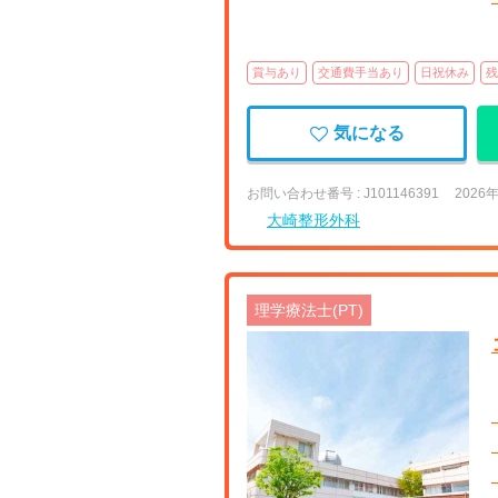
賞与あり
交通費手当あり
日祝休み
残
気になる
お問い合わせ番号 : J101146391
2026
大崎整形外科
理学療法士(PT)