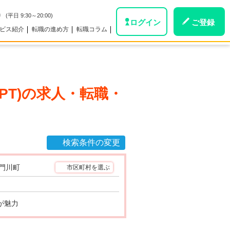
0
(平日 9:30～20:00)
ログイン
ご登録
ビス紹介
転職の進め方
転職コラム
T)
の求人・転職・
検索条件の変更
門川町
市区町村を選ぶ
が魅力