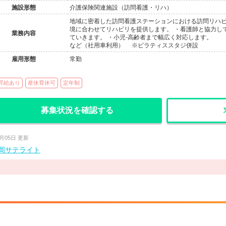
施設形態
介護保険関連施設（訪問看護・リハ）
地域に密着した訪問看護ステーションにおける訪問リハビ
境に合わせてリハビリを提供します。 ・看護師と協力し
業務内容
ていきます。 ・小児-高齢者まで幅広く対応します。 
など（社用車利用） ※ピラティススタジ併設
雇用形態
常勤
昇給あり
産休育休可
定年制
募集状況を確認する
6月05日 更新
岡サテライト