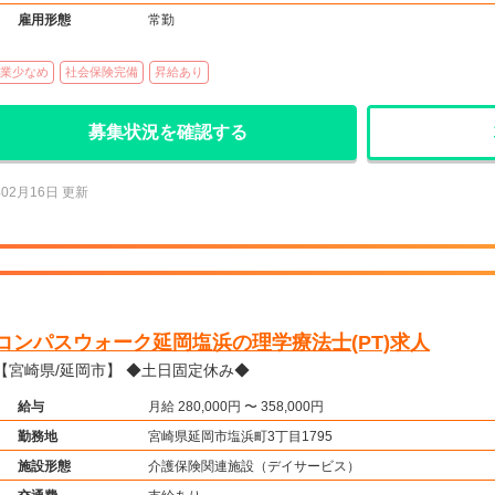
雇用形態
常勤
業少なめ
社会保険完備
昇給あり
募集状況を確認する
年02月16日 更新
コンパスウォーク延岡塩浜の理学療法士(PT)求人
【宮崎県/延岡市】 ◆土日固定休み◆
給与
月給 280,000円 〜 358,000円
勤務地
宮崎県延岡市塩浜町3丁目1795
施設形態
介護保険関連施設（デイサービス）