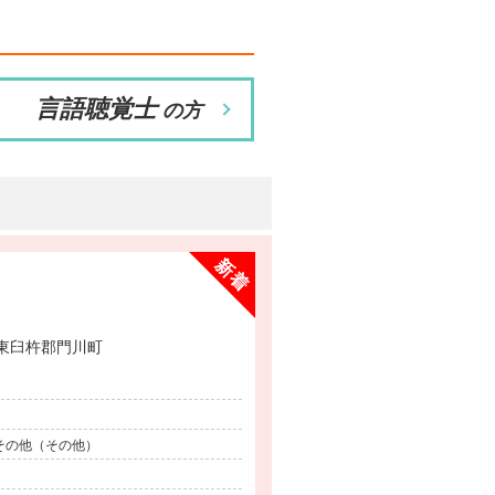
言語聴覚士
の方
です！＠東臼杵郡門川町
、その他（その他）