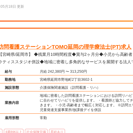
年05月18日 更新
訪問看護ステーションTOMO延岡の理学療法士(PT)求人
崎県/延岡市】 ◆残業月10時間程度◆賞与2ヶ月分◆小児から高齢者まで幅広く対応可能◆ピ
ラティススタジオ併設◆地域に密着し多角的なサービスを展開する法人
給与
月給 242,380円 〜 313,250円
勤務地
宮崎県延岡市野地町2丁目3602-1
施設形態
介護保険関連施設（訪問看護・リハ）
地域に密着した訪問看護ステーションにおける訪問リハビ
に合わせてリハビリを提供します。 ・看護師と協力して
業務内容
きます。 ・小児-高齢者まで幅広く対応します。 ※訪問エ
児童発達支援事業所/放課後デイを併設
雇用形態
常勤
上
4週8休以上
社会保険完備
昇給あり