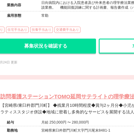
日向病院内における入院患者及び外来患者の理学療法業
業務内容
談業務。 機能回復訓練に関する計画書、報告書作成（パ
雇用形態
常勤
り
住宅手当あり
扶養手当あり
交通費手当あり
募集状況を確認する
7月24日 更新
訪問看護ステーションTOMO延岡サテライトの理学療法士
【宮崎県/東臼杵郡門川町】 ◆残業月10時間程度◆賞与2ヶ月分◆小児から高齢者まで幅広く対応可能◆ピ
ラティススタジオ併設◆地域に密着し多角的なサービスを展開する法
給与
月給 250,000円 〜 280,000円
勤務地
宮崎県東臼杵郡門川町大字門川尾末8481-1