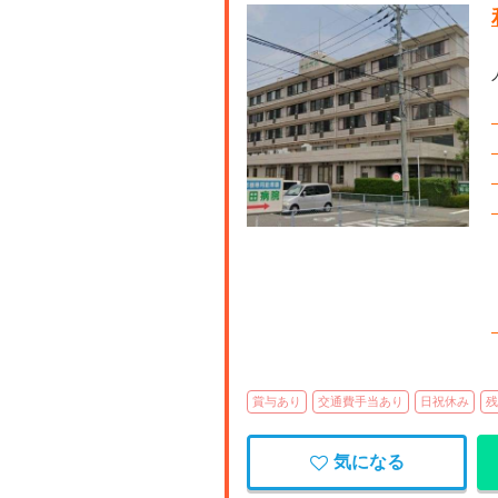
【宮
賞与あり
交通費手当あり
日祝休み
残
気になる