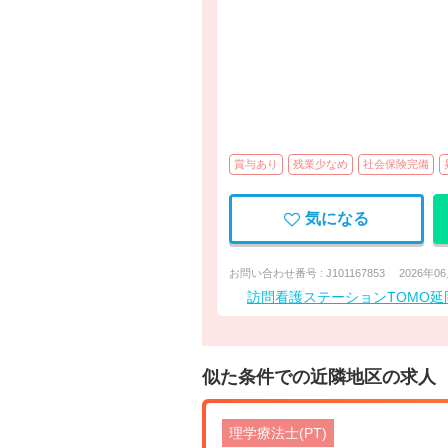
賞与あり
残業少なめ
社会保険完備
気になる
お問い合わせ番号 : J101167853
2026年0
訪問看護ステーションTOMO延
似た条件での近隣地区の求人
理学療法士(PT)