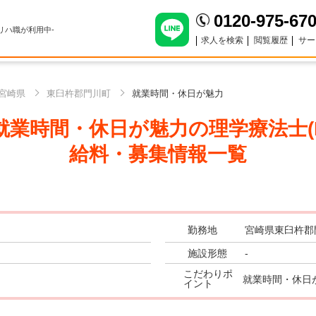
0120-975-67
のリハ職が利用中-
求人を検索
閲覧履歴
サー
宮崎県
東臼杵郡門川町
就業時間・休日が魅力
業時間・休日が魅力の理学療法士(P
給料・募集情報一覧
勤務地
宮崎県東臼杵郡
施設形態
-
こだわりポ
就業時間・休日
イント