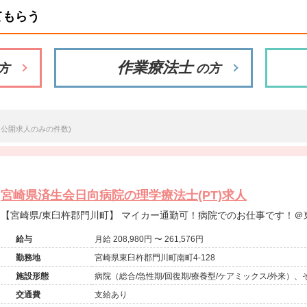
てもらう
作業療法士
方
の方
※公開求人のみの件数)
宮崎県済生会日向病院の理学療法士(PT)求人
【宮崎県/東臼杵郡門川町】 マイカー通勤可！病院でのお仕事
給与
月給 208,980円 〜 261,576円
勤務地
宮崎県東臼杵郡門川町南町4-128
施設形態
病院（総合/急性期/回復期/療養型/ケアミックス/外来）
交通費
支給あり