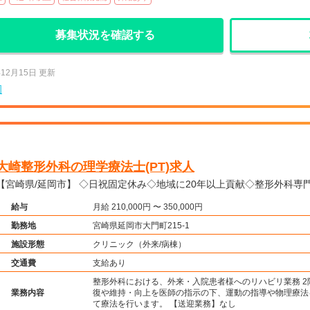
募集状況を確認する
年12月15日 更新
岡
大崎整形外科の理学療法士(PT)求人
【宮崎県/延岡市】 ◇日祝固定休み◇地域に20年以上貢献◇整形外
給与
月給 210,000円 〜 350,000円
勤務地
宮崎県延岡市大門町215-1
施設形態
クリニック（外来/病棟）
交通費
支給あり
整形外科における、外来・入院患者様へのリハビリ業務 
業務内容
復や維持・向上を医師の指示の下、運動の指導や物理療法
て療法を行います。 【送迎業務】なし