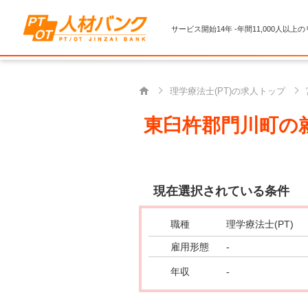
サービス開始14年 -年間11,000人以上
理学療法士(PT)の求人トップ
東臼杵郡門川町の就
現在選択されている条件
職種
理学療法士(PT)
雇用形態
-
年収
-