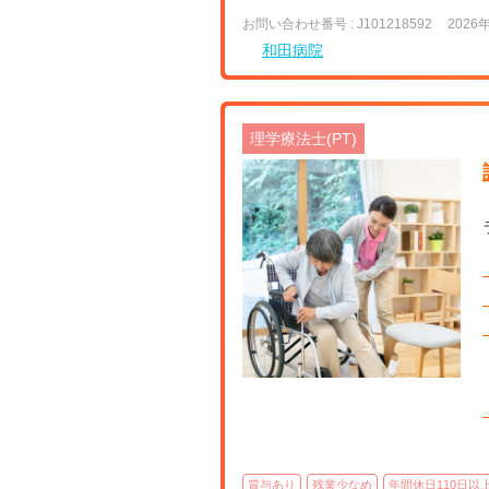
お問い合わせ番号 : J101218592
2026
和田病院
理学療法士(PT)
【宮
賞与あり
残業少なめ
年間休日110日以