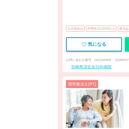
土日祝休み
年間休日120日以上
賞与あ
気になる
お問い合わせ番号 : J101245809
2026年0
宮崎県済生会日向病院
理学療法士(PT)