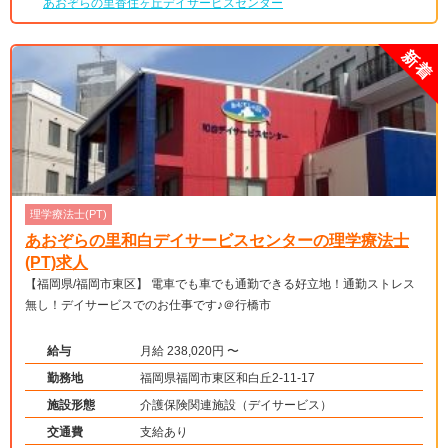
あおぞらの里香住ヶ丘デイサービスセンター
理学療法士(PT)
あおぞらの里和白デイサービスセンターの理学療法士
(PT)求人
【福岡県/福岡市東区】 電車でも車でも通勤できる好立地！通勤ストレス
無し！デイサービスでのお仕事です♪＠行橋市
給与
月給 238,020円 〜
勤務地
福岡県福岡市東区和白丘2-11-17
施設形態
介護保険関連施設（デイサービス）
交通費
支給あり