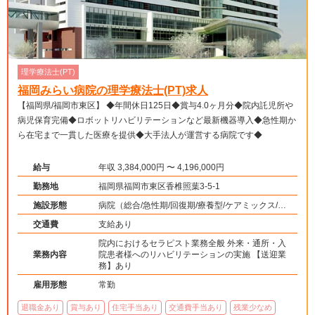
理学療法士(PT)
福岡みらい病院の理学療法士(PT)求人
【福岡県/福岡市東区】 ◆年間休日125日◆賞与4.0ヶ月分◆院内託児所や
病児保育完備◆ロボットリハビリテーションなど最新機器導入◆急性期か
ら在宅まで一貫した医療を提供◆大手法人が運営する病院です◆
給与
年収 3,384,000円 〜 4,196,000円
勤務地
福岡県福岡市東区香椎照葉3-5-1
施設形態
病院（総合/急性期/回復期/療養型/ケアミックス/外
来）、介護保険関連施設（デイケア/訪問看護・リ
交通費
支給あり
ハ）、その他（その他）
院内におけるセラピスト業務全般 外来・通所・入
業務内容
院患者様へのリハビリテーションの実施 【送迎業
務】あり
雇用形態
常勤
退職金あり
賞与あり
住宅手当あり
交通費手当あり
残業少なめ