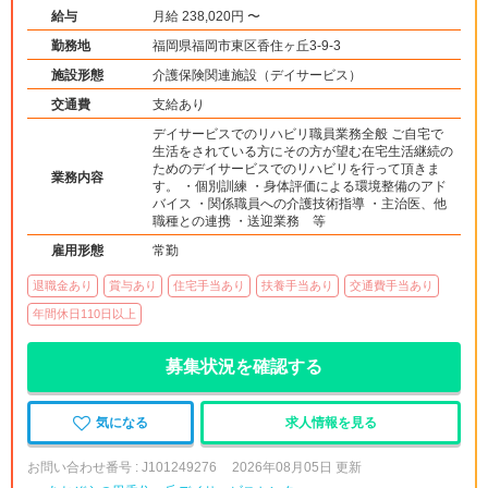
給与
月給 238,020円 〜
勤務地
福岡県福岡市東区香住ヶ丘3-9-3
施設形態
介護保険関連施設（デイサービス）
交通費
支給あり
デイサービスでのリハビリ職員業務全般 ご自宅で
生活をされている方にその方が望む在宅生活継続の
ためのデイサービスでのリハビリを行って頂きま
業務内容
す。 ・個別訓練 ・身体評価による環境整備のアド
バイス ・関係職員への介護技術指導 ・主治医、他
職種との連携 ・送迎業務 等
雇用形態
常勤
退職金あり
賞与あり
住宅手当あり
扶養手当あり
交通費手当あり
年間休日110日以上
募集状況を確認する
気になる
求人情報を見る
お問い合わせ番号 : J101249276
2026年08月05日 更新