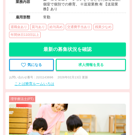
業務内容
個室で個別での療育。 ※送迎業務:有 【送迎業
務】あり
雇用形態
常勤
退職金あり
賞与あり
給与高め
交通費手当あり
残業少なめ
年間休日110日以上
最新の募集状況を確認
気になる
求人情報を見る
お問い合わせ番号 : J101143696
2026年02月13日 更新
ことば療育ルームいろは
理学療法士(PT)