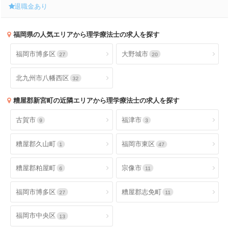
退職金あり
福岡県
の人気エリアから理学療法士の求人を探す
福岡市博多区
大野城市
27
20
北九州市八幡西区
32
糟屋郡新宮町
の近隣エリアから理学療法士の求人を探す
古賀市
福津市
9
3
糟屋郡久山町
福岡市東区
1
47
糟屋郡粕屋町
宗像市
6
11
福岡市博多区
糟屋郡志免町
27
11
福岡市中央区
13