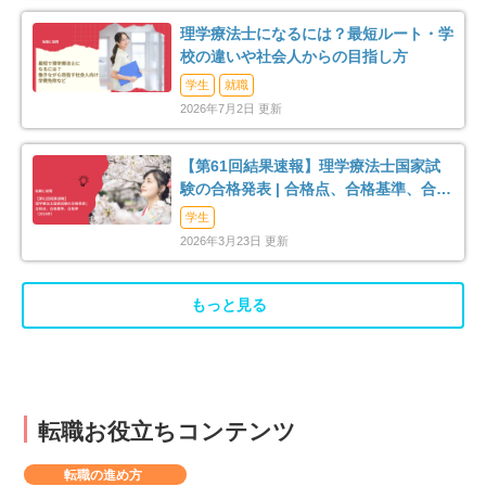
理学療法士になるには？最短ルート・学
校の違いや社会人からの目指し方
学生
就職
2026年7月2日 更新
【第61回結果速報】理学療法士国家試
験の合格発表 | 合格点、合格基準、合格
率（2026年）
学生
2026年3月23日 更新
もっと見る
転職お役立ちコンテンツ
転職の進め方