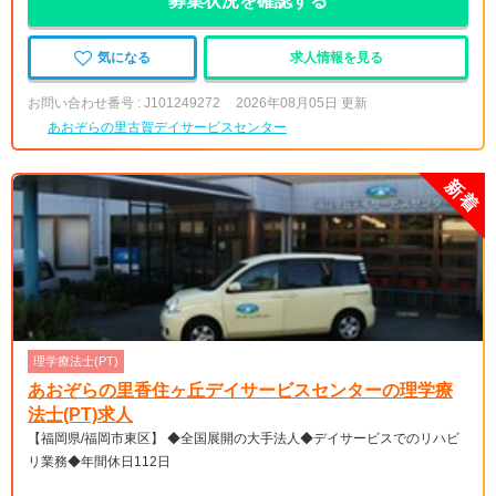
募集状況を確認する
気になる
求人情報を見る
お問い合わせ番号 : J101249272
2026年08月05日 更新
あおぞらの里古賀デイサービスセンター
理学療法士(PT)
あおぞらの里香住ヶ丘デイサービスセンターの理学療
法士(PT)求人
【福岡県/福岡市東区】 ◆全国展開の大手法人◆デイサービスでのリハビ
リ業務◆年間休日112日