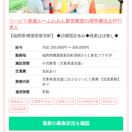
リハビリ発達ルームわおん新宮教室の理学療法士(PT)
求人
【福岡県/糟屋郡新宮町】 ◆日曜固定休み◆残業ほぼ無し◆
給与
月給 250,000円 〜 300,000円
勤務地
福岡県糟屋郡新宮町美咲3-1-1 新宮プラザ1F
施設形態
小児療育（児童発達支援）
交通費
支給あり
児童発達支援におけるリハビリ業務 【送迎業務】
業務内容
あり
雇用形態
常勤
退職金あり
交通費手当あり
残業少なめ
社会保険完備
昇給あり
試用期間有
最新の募集状況を確認