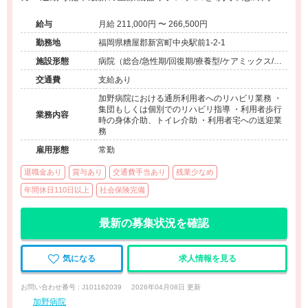
スタッフが集まる活気ある職場です。
給与
月給 211,000円 〜 266,500円
勤務地
福岡県糟屋郡新宮町中央駅前1-2-1
施設形態
病院（総合/急性期/回復期/療養型/ケアミックス/外
来）、その他（その他）
交通費
支給あり
加野病院における通所利用者へのリハビリ業務 ・
集団もしくは個別でのリハビリ指導 ・利用者歩行
業務内容
時の身体介助、トイレ介助 ・利用者宅への送迎業
務
雇用形態
常勤
退職金あり
賞与あり
交通費手当あり
残業少なめ
年間休日110日以上
社会保険完備
最新の募集状況を確認
気になる
求人情報を見る
お問い合わせ番号 : J101162039
2026年04月08日 更新
加野病院