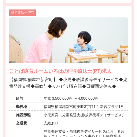
理学療法士(PT)
ことば療育ルームいろはの理学療法士(PT)求人
【福岡県/糟屋郡新宮町】 ◆小児◆放課後等デイサービス◆児
童発達支援◆高給与◆リハビリ職在籍◆日曜固定休み◆
給与
年収 3,500,000円 〜 4,000,000円
勤務地
福岡県糟屋郡新宮町美咲3丁目1-1 新宮プラザ1F
施設形態
小児療育（児童発達支援/放課後等デイサービス）
交通費
支給あり
児童発達支援・放課後等デイサービスにおける言
葉・コミュニケーションを中心とした療育業務。