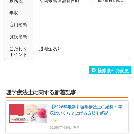
福岡県糟屋郡新宮町
勤務地
市区町村を選ぶ
託児所あり
産休育休可
0
3
年収
寮あり
定年制
0
6
雇用形態
施設形態
試用期間有
雇用期間無
6
7
こだわり
退職金あり
職場環境充実
幅広い経験
7
2
ポイント
未経験歓迎
教育充実
1
0
新卒可
駅orバス停近い
2
3
理学療法士に関する新着記事
車通勤可
転居のサポート充実
6
0
【2026年最新】理学療法士の給料・年
リハスタッフ複数在籍
経営が安定している
5
4
収はいくら？上げる方法も解説
給料
管理職募集
0
2026年7月30日 更新