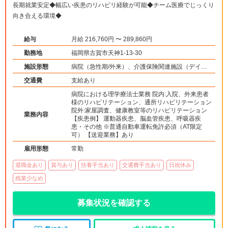
長期就業安定◆幅広い疾患のリハビリ経験が可能◆チーム医療でじっくり
向き合える環境◆
給与
月給 216,760円 〜 289,860円
勤務地
福岡県古賀市天神1-13-30
施設形態
病院（急性期/外来）、介護保険関連施設（デイケ
ア）
交通費
支給あり
病院における理学療法士業務 院内:入院、外来患者
様のリハビリテーション、通所リハビリテーション
院外:家屋調査、健康教室等のリハビリテーション
業務内容
【疾患例】 運動器疾患、脳血管疾患、呼吸器疾
患・その他 ※普通自動車運転免許必須（AT限定
可） 【送迎業務】あり
雇用形態
常勤
退職金あり
賞与あり
扶養手当あり
交通費手当あり
日祝休み
残業少なめ
募集状況を確認する