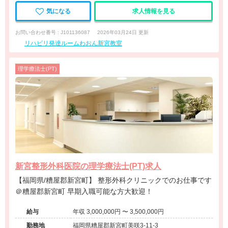
気になる
求人情報を見る
お問い合わせ番号 : J101136087
2026年03月24日 更新
リハビリ発達ルームわおん新宮教室
理学療法士(PT)
新宮整形外科医院の理学療法士(PT)求人
【福岡県/糟屋郡新宮町】 整形外科クリニックでのお仕事です
＠糟屋郡新宮町 早期入職可能な方大歓迎！
給与
年収 3,000,000円 〜 3,500,000円
勤務地
福岡県糟屋郡新宮町美咲3-11-3