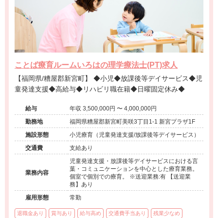
ことば療育ルームいろはの理学療法士(PT)求人
【福岡県/糟屋郡新宮町】 ◆小児◆放課後等デイサービス◆児
童発達支援◆高給与◆リハビリ職在籍◆日曜固定休み◆
給与
年収 3,500,000円 〜 4,000,000円
勤務地
福岡県糟屋郡新宮町美咲3丁目1-1 新宮プラザ1F
施設形態
小児療育（児童発達支援/放課後等デイサービス）
交通費
支給あり
児童発達支援・放課後等デイサービスにおける言
葉・コミュニケーションを中心とした療育業務。
業務内容
個室で個別での療育。 ※送迎業務:有 【送迎業
務】あり
雇用形態
常勤
退職金あり
賞与あり
給与高め
交通費手当あり
残業少なめ