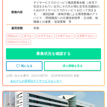
デイサービスでのリハビリ職員業務全般 ご自宅で
生活をされている方にその方が望む在宅生活継続の
ためのデイサービスでのリハビリを行って頂きま
業務内容
す。 ・個別訓練 ・身体評価による環境整備のアド
バイス ・関係職員への介護技術指導 ・主治医、他
職種との連携 ・送迎業務 等
雇用形態
常勤
退職金あり
賞与あり
住宅手当あり
扶養手当あり
交通費手当あり
年間休日110日以上
募集状況を確認する
気になる
求人情報を見る
お問い合わせ番号 : J101249278
2026年08月05日 更新
あおぞらの里和白デイサービスセンター