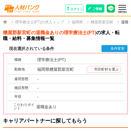
ご登録
ログイン
MENU
理学療法士(PT)の求人トップ
福岡県
糟屋郡新宮町
退職
糟屋郡新宮町の退職金ありの理学療法士(PT)
の求人・転
職・給料・募集情報一覧
現在選択されている条件
条件変更
理学療法士(PT)
職種
福岡県糟屋郡新宮町
勤務地
市区町村を選ぶ
-
雇用形態
-
施設形態
-
年収
こだわりポイ
退職金あり
ント
キャリアパートナーに探してもらう