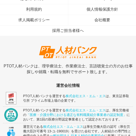
利用規約
個人情報保護方針
求人掲載ポリシー
会社概要
採用ご担当者様へ
PTOT人材バンクは、理学療法士、作業療法士、言語聴覚士の方のお仕事
探しや就職・転職を無料でサポート致します。
運営会社情報
PTOT人材バンクを運営する
株式会社エス・エム・エス
は、東京証券取
引所 プライム市場上場の企業です。
PTOT人材バンクを運営する
株式会社エス・エム・エス
は、厚生労働省
の
「医療・介護分野における適正な有料職業紹介事業者の認定制度」
に
おいて、第1回の医療分野認定事業者として認定されております。
運営元である
株式会社エス・エム・エス
は厚生労働大臣の認可（厚生労
働大臣許可番号 13-ユ-190019）を受けた会社です。人材紹介の専門性と
倫理の向上を図る
一般社団法人 日本人材紹介事業協会
に所属しておりま