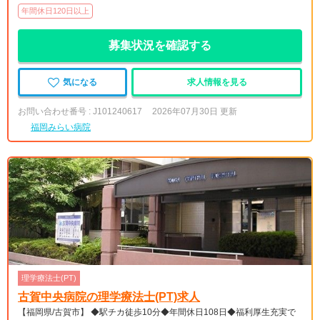
年間休日120日以上
募集状況を確認する
気になる
求人情報を見る
お問い合わせ番号 : J101240617
2026年07月30日 更新
福岡みらい病院
理学療法士(PT)
古賀中央病院の理学療法士(PT)求人
【福岡県/古賀市】 ◆駅チカ徒歩10分◆年間休日108日◆福利厚生充実で