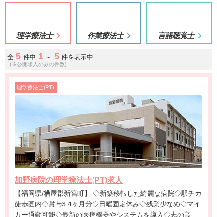
理学療法士
作業療法士
言語聴覚士
5
1
5
全
件中
～
件を表示中
(※公開求人のみの件数)
理学療法士(PT)
加野病院の理学療法士(PT)求人
【福岡県/糟屋郡新宮町】 ◇新築移転した綺麗な病院◇駅チカ
徒歩圏内◇賞与3.4ヶ月分◇日曜固定休み◇残業少なめ◇マイ
カー通勤可能◇最新の医療機器やシステムを導入◇志の高い