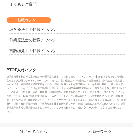
よくあるご質問
転職コラム
理学療法士の転職ノウハウ
作業療法士の転職ノウハウ
言語聴覚士の転職ノウハウ
PTOT人材バンク
福岡県糟屋郡新宮町で退職金ありの理学療法士求人をお探しなら【PTOT人材バンク】がおすすめです。希望に
合った求人が見つかります。PTOT人材バンクは、理学療法士・作業療法士・言語聴覚士に特化した転職支援サ
ービスです。福岡県糟屋郡新宮町をはじめ、全国の退職金ありな理学療法士求人を豊富に掲載し、正社員・アル
バイト・パートなど、多様な雇用形態に対応しています（2026年08月09日現在）。 豊富な求人数と専門アドバイ
ザーのサポートにより、年収・勤務地・勤務形態などの希望条件にマッチした求人をスムーズに見つけることが
可能。さらに、転職活動を円滑に進めるためのサポートとして、求人紹介から応募書類のアドバイス、面接対
策、条件交渉まで、経験豊富なキャリアアドバイザーが手厚く支援します。 掲載されている求人は、すべて事業
所から提供された正規の情報。応募内容は直接事業所へ届くため、転職・復職もスムーズに進められます。福岡
県糟屋郡新宮町で理学療法士としてキャリアアップを目指す方は、ぜひ【PTOT人材バンク】をご活用くださ
い。
はじめての方へ
ハローワーク