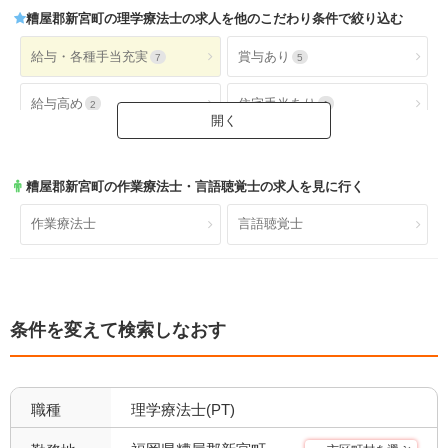
糟屋郡新宮町
の理学療法士の求人を他のこだわり条件で絞り込む
給与・各種手当充実
賞与あり
7
5
給与高め
住宅手当あり
2
1
扶養手当あり
交通費手当あり
1
7
糟屋郡新宮町
の作業療法士・言語聴覚士の求人を見に行く
就業時間・休日が魅力
土日休み
6
0
作業療法士
言語聴覚士
日祝休み
土日祝休み
0
0
残業少なめ
年間休日110日以上
6
3
条件を変えて検索しなおす
年間休日120日以上
4週8休以上
0
1
福利厚生充実
社会保険完備
7
6
職種
理学療法士(PT)
昇給あり
退職金あり
7
5