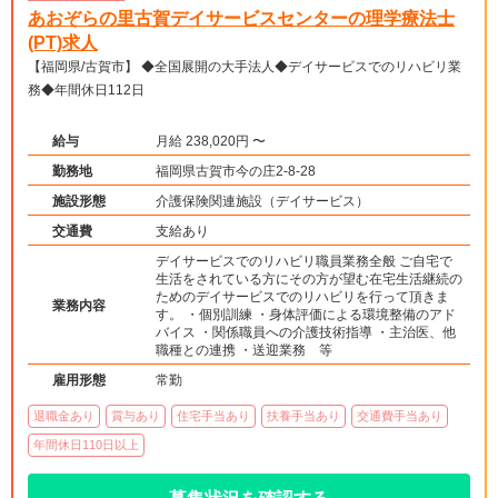
あおぞらの里古賀デイサービスセンターの理学療法士
(PT)求人
【福岡県/古賀市】 ◆全国展開の大手法人◆デイサービスでのリハビリ業
務◆年間休日112日
給与
月給 238,020円 〜
勤務地
福岡県古賀市今の庄2-8-28
施設形態
介護保険関連施設（デイサービス）
交通費
支給あり
デイサービスでのリハビリ職員業務全般 ご自宅で
生活をされている方にその方が望む在宅生活継続の
ためのデイサービスでのリハビリを行って頂きま
業務内容
す。 ・個別訓練 ・身体評価による環境整備のアド
バイス ・関係職員への介護技術指導 ・主治医、他
職種との連携 ・送迎業務 等
雇用形態
常勤
退職金あり
賞与あり
住宅手当あり
扶養手当あり
交通費手当あり
年間休日110日以上