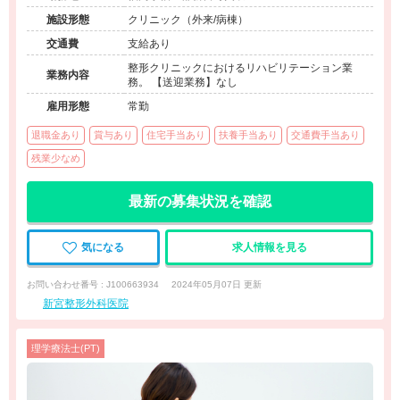
施設形態
クリニック（外来/病棟）
交通費
支給あり
整形クリニックにおけるリハビリテーション業
業務内容
務。 【送迎業務】なし
雇用形態
常勤
退職金あり
賞与あり
住宅手当あり
扶養手当あり
交通費手当あり
残業少なめ
最新の募集状況を確認
気になる
求人情報を見る
お問い合わせ番号 : J100663934
2024年05月07日 更新
新宮整形外科医院
理学療法士(PT)