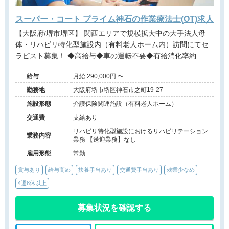
スーパー・コート プライム神石の作業療法士(OT)求人
【大阪府/堺市堺区】 関西エリアで規模拡大中の大手法人母
体・リハビリ特化型施設内（有料老人ホーム内）訪問にてセ
ラピスト募集！ ◆高給与◆車の運転不要◆有給消化率約
90％◆パーキンソン病特化型◆近畿・関西エリアに多数施設
給与
月給 290,000円 〜
展開する大手法人◆事業拡大に伴う増員募集
勤務地
大阪府堺市堺区神石市之町19-27
施設形態
介護保険関連施設（有料老人ホーム）
交通費
支給あり
リハビリ特化型施設におけるリハビリテーション
業務内容
業務 【送迎業務】なし
雇用形態
常勤
賞与あり
給与高め
扶養手当あり
交通費手当あり
残業少なめ
4週8休以上
募集状況を確認する