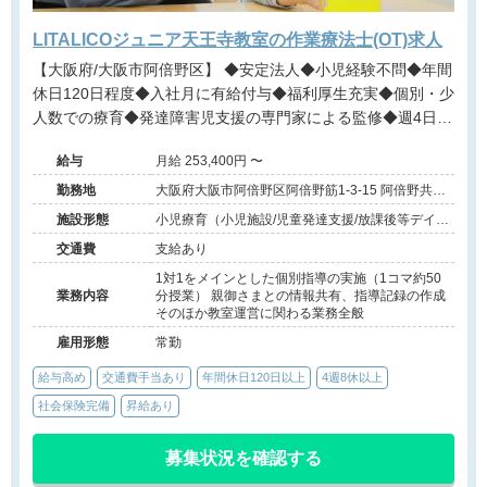
LITALICOジュニア天王寺教室の作業療法士(OT)求人
【大阪府/大阪市阿倍野区】 ◆安定法人◆小児経験不問◆年間
休日120日程度◆入社月に有給付与◆福利厚生充実◆個別・少
人数での療育◆発達障害児支援の専門家による監修◆週4日勤
務相談可能◆キャリアアップ◆
給与
月給 253,400円 〜
勤務地
大阪府大阪市阿倍野区阿倍野筋1-3-15 阿倍野共同
ビル5階
施設形態
小児療育（小児施設/児童発達支援/放課後等デイサ
ービス）
交通費
支給あり
1対1をメインとした個別指導の実施（1コマ約50
業務内容
分授業） 親御さまとの情報共有、指導記録の作成
そのほか教室運営に関わる業務全般
雇用形態
常勤
給与高め
交通費手当あり
年間休日120日以上
4週8休以上
社会保険完備
昇給あり
募集状況を確認する