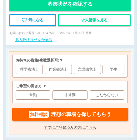
募集状況を確認する
気になる
求人情報を見る
お問い合わせ番号 : J101247509
2026年07月30日 更新
北大阪ほうせんか病院
お持ちの資格
(複数選択可)
▼
理学療法士
作業療法士
言語聴覚士
学生
ご希望の働き方 ▼
常勤
非常勤
こだわらない
理想の職場を探してもらう
無料相談
すでにご登録済みの方はこちら