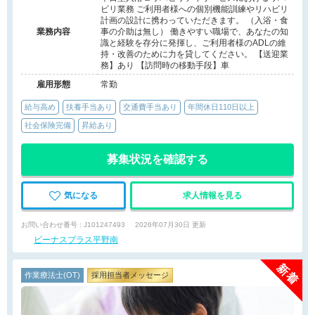
ビリ業務 ご利用者様への個別機能訓練やリハビリ
計画の設計に携わっていただきます。 （入浴・食
業務内容
事の介助は無し） 働きやすい職場で、あなたの知
識と経験を存分に発揮し、ご利用者様のADLの維
持・改善のために力を貸してください。 【送迎業
務】あり 【訪問時の移動手段】車
雇用形態
常勤
給与高め
扶養手当あり
交通費手当あり
年間休日110日以上
社会保険完備
昇給あり
募集状況を確認する
気になる
求人情報を見る
お問い合わせ番号 : J101247493
2026年07月30日 更新
ビーナスプラス平野南
作業療法士(OT)
採用担当者メッセージ