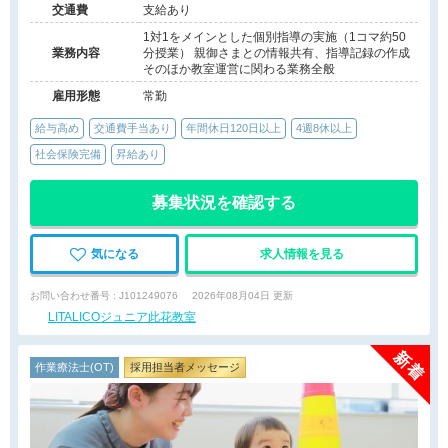
交通費
支給あり
1対1をメインとした個別指導の実施（1コマ約50
業務内容
分授業） 親御さまとの情報共有、指導記録の作成
そのほか教室運営に関わる業務全般
雇用形態
常勤
給与高め
交通費手当あり
年間休日120日以上
4週8休以上
社会保険完備
昇給あり
募集状況を確認する
気になる
求人情報を見る
お問い合わせ番号 : J101249076
2026年08月04日 更新
LITALICOジュニア此花教室
作業療法士(OT)
採用担当者メッセージ