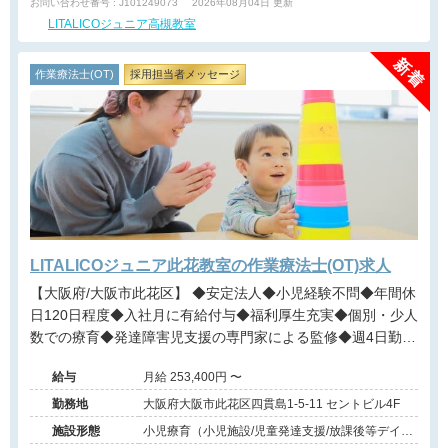
お問い合わせ番号 : J101249073
2026年08月04日 更新
LITALICOジュニア高槻教室
作業療法士(OT)
採用担当者メッセージ
LITALICOジュニア此花教室の作業療法士(OT)求人
【大阪府/大阪市此花区】 ◆安定法人◆小児経験不問◆年間休
日120日程度◆入社月に有給付与◆福利厚生充実◆個別・少人
数での療育◆発達障害児支援の専門家による監修◆週4日勤務
相談可能◆キャリアアップ◆
給与
月給 253,400円 〜
勤務地
大阪府大阪市此花区四貫島1-5-11 セントビル4F
施設形態
小児療育（小児施設/児童発達支援/放課後等デイサ
ービス）