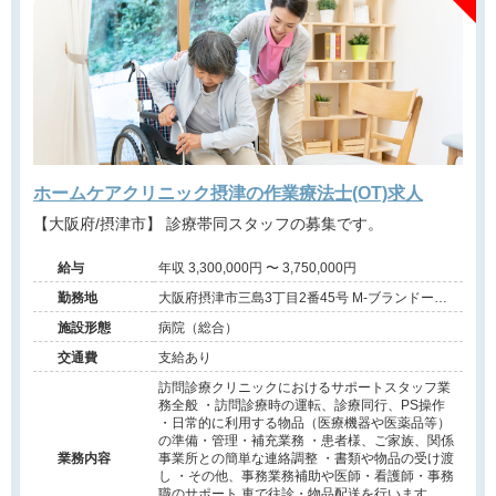
ホームケアクリニック摂津の作業療法士(OT)求人
【大阪府/摂津市】 診療帯同スタッフの募集です。
給与
年収 3,300,000円 〜 3,750,000円
勤務地
大阪府摂津市三島3丁目2番45号 M-ブランドール
402
施設形態
病院（総合）
交通費
支給あり
訪問診療クリニックにおけるサポートスタッフ業
務全般 ・訪問診療時の運転、診療同行、PS操作
・日常的に利用する物品（医療機器や医薬品等）
の準備・管理・補充業務 ・患者様、ご家族、関係
業務内容
事業所との簡単な連絡調整 ・書類や物品の受け渡
し ・その他、事務業務補助や医師・看護師・事務
職のサポート 車で往診・物品配送を行います。