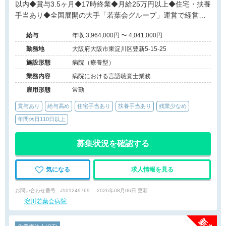
以内◆賞与3.5ヶ月◆17時終業◆月給25万円以上◆住宅・扶養
手当あり◆全国展開の大手「若葉会グループ」運営で経営安
定◆地域を支える164床の二次救急指定病院です。
給与
年収 3,964,000円 〜 4,041,000円
勤務地
大阪府大阪市東淀川区豊新5-15-25
施設形態
病院（療養型）
業務内容
病院における言語聴覚士業務
雇用形態
常勤
賞与あり
給与高め
住宅手当あり
扶養手当あり
残業少なめ
年間休日110日以上
募集状況を確認する
気になる
求人情報を見る
お問い合わせ番号 : J101249769
2026年08月06日 更新
淀川若葉会病院