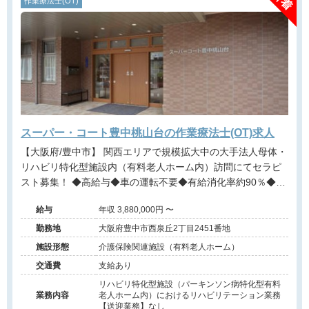
作業療法士(OT)
スーパー・コート豊中桃山台の作業療法士(OT)求人
【大阪府/豊中市】 関西エリアで規模拡大中の大手法人母体・
リハビリ特化型施設内（有料老人ホーム内）訪問にてセラピ
スト募集！ ◆高給与◆車の運転不要◆有給消化率約90％◆パ
ーキンソン病特化型◆近畿・関西エリアに多数施設展開する
給与
年収 3,880,000円 〜
大手法人◆事業拡大に伴う増員募集
勤務地
大阪府豊中市西泉丘2丁目2451番地
施設形態
介護保険関連施設（有料老人ホーム）
交通費
支給あり
リハビリ特化型施設（パーキンソン病特化型有料
業務内容
老人ホーム内）におけるリハビリテーション業務
【送迎業務】なし