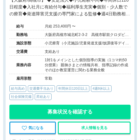
【大阪府/高槻市】 ◆安定法人◆小児経験不問◆年間休日120
日程度◆入社月に有給付与◆福利厚生充実◆個別・少人数で
の療育◆発達障害児支援の専門家による監修◆週4日勤務相談
可能◆キャリアアップ◆
給与
月給 253,400円 〜
勤務地
大阪府高槻市城北町2-3-2 高槻市駅前クロダビル
4F
施設形態
小児療育（小児施設/児童発達支援/放課後等デイサ
ービス）
交通費
支給あり
1対1をメインとした個別指導の実施（1コマ約50
業務内容
分授業） 親御さまとの情報共有、指導記録の作成
そのほか教室運営に関わる業務全般
雇用形態
常勤
給与高め
交通費手当あり
年間休日120日以上
4週8休以上
社会保険完備
昇給あり
募集状況を確認する
気になる
求人情報を見る