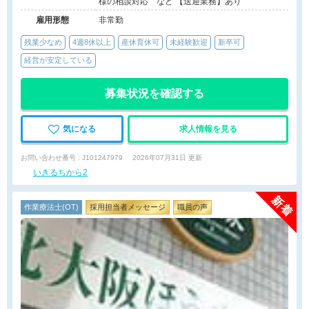
様の相談対応 など 【送迎業務】あり
雇用形態
非常勤
残業少なめ
4週8休以上
産休育休可
未経験歓迎
新卒可
経営が安定している
募集状況を確認する
気になる
求人情報を見る
お問い合わせ番号 : J101247979
2026年07月31日 更新
いきるちから2
作業療法士(OT)
採用担当者メッセージ
職員の声