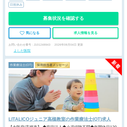
日祝休み
募集状況を確認する
気になる
求人情報を見る
お問い合わせ番号 : J101248943
2026年08月04日 更新
よしだ医院
作業療法士(OT)
採用担当者メッセージ
LITALICOジュニア高槻教室の作業療法士(OT)求人