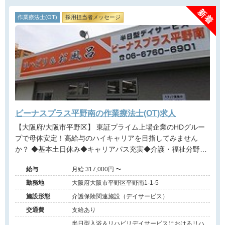
作業療法士(OT)
採用担当者メッセージ
ビーナスプラス平野南の作業療法士(OT)求人
【大阪府/大阪市平野区】 東証プライム上場企業のHDグルー
プで母体安定！高給与のハイキャリアを目指してみません
か？ ◆基本土日休み◆キャリアパス充実◆介護・福祉分野で
全国に事業所展開◆デイサービス・訪問・放課後デイサービ
給与
月給 317,000円 〜
ス◆扶養手当や持ち株制度等福利厚生有◆
勤務地
大阪府大阪市平野区平野南1-1-5
施設形態
介護保険関連施設（デイサービス）
交通費
支給あり
半日型入浴＆リハビリデイサービスにおけるリハ