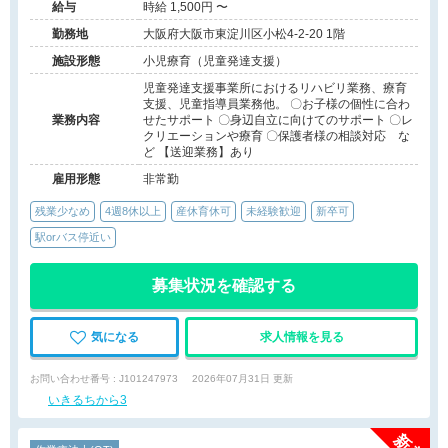
給与
時給 1,500円 〜
勤務地
大阪府大阪市東淀川区小松4-2-20 1階
施設形態
小児療育（児童発達支援）
児童発達支援事業所におけるリハビリ業務、療育
支援、児童指導員業務他。 〇お子様の個性に合わ
業務内容
せたサポート 〇身辺自立に向けてのサポート 〇レ
クリエーションや療育 〇保護者様の相談対応 な
ど 【送迎業務】あり
雇用形態
非常勤
残業少なめ
4週8休以上
産休育休可
未経験歓迎
新卒可
駅orバス停近い
募集状況を確認する
気になる
求人情報を見る
お問い合わせ番号 : J101247973
2026年07月31日 更新
いきるちから3