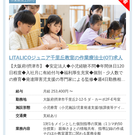
作業療法士(OT)
LITALICOジュニア千里丘教室の作業療法士(OT)求人
【大阪府/摂津市】 ◆安定法人◆小児経験不問◆年間休日120
日程度◆入社月に有給付与◆福利厚生充実◆個別・少人数で
の療育◆発達障害児支援の専門家による監修◆週4日勤務相談
可能◆キャリアアップ◆
給与
月給 253,400円 〜
勤務地
大阪府摂津市千里丘2-12-5 ダ・カーポ2F-E号室
施設形態
小児療育（小児施設/児童発達支援/放課後等デイサ
ービス）
交通費
支給あり
1対1をメインとした個別指導の実施（1コマ約50
業務内容
分授業） 親御さまとの情報共有、指導記録の作成
そのほか教室運営に関わる業務全般