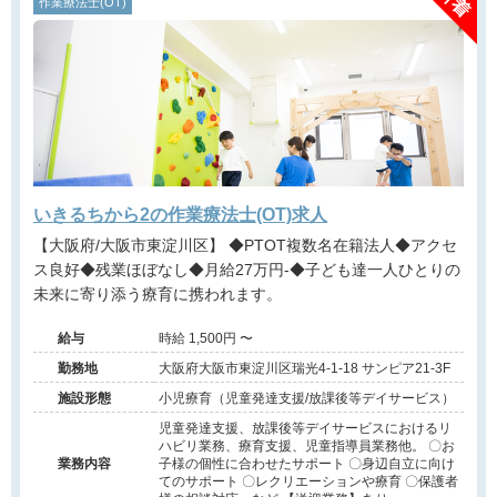
作業療法士(OT)
いきるちから2の作業療法士(OT)求人
【大阪府/大阪市東淀川区】 ◆PTOT複数名在籍法人◆アクセ
ス良好◆残業ほぼなし◆月給27万円-◆子ども達一人ひとりの
未来に寄り添う療育に携われます。
給与
時給 1,500円 〜
勤務地
大阪府大阪市東淀川区瑞光4-1-18 サンピア21-3F
施設形態
小児療育（児童発達支援/放課後等デイサービス）
児童発達支援、放課後等デイサービスにおけるリ
ハビリ業務、療育支援、児童指導員業務他。 〇お
業務内容
子様の個性に合わせたサポート 〇身辺自立に向け
てのサポート 〇レクリエーションや療育 〇保護者