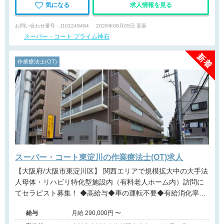
気になる
求人情報を見る
お問い合わせ番号 : J101249484
2026年08月05日 更新
スーパー・コート プライム神石
作業療法士(OT)
スーパー・コート東淀川の作業療法士(OT)求人
【大阪府/大阪市東淀川区】 関西エリアで規模拡大中の大手法
人母体・リハビリ特化型施設内（有料老人ホーム内）訪問に
てセラピスト募集！ ◆高給与◆車の運転不要◆有給消化率約
90％◆パーキンソン病特化型◆近畿・関西エリアに多数施設
給与
月給 290,000円 〜
展開する大手法人◆事業拡大に伴う増員募集