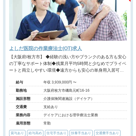
よしだ医院の作業療法士(OT)求人
【大阪府/枚方市】 ◆経験の浅い方やブランクのある方も安心
の丁寧なサポート体制◆残業月平均5時間と少なめでプライベ
ートと両立しやすい環境◆遠方からも安心の単身用入居可能
住宅あり◆各種手当や賞与など福利厚生が充実◆医療・介
給与
年収 3,939,000円 〜
護・障がい福祉を包括的に展開する安定法人が運営するデイ
ケアセンター
勤務地
大阪府枚方市磯島元町16-16
施設形態
介護保険関連施設（デイケア）
交通費
支給あり
業務内容
デイケアにおける理学療法士業務
雇用形態
常勤
賞与あり
給与高め
住宅手当あり
扶養手当あり
交通費手当あり