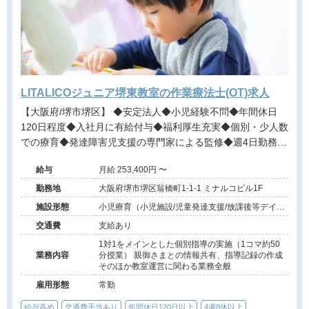
LITALICOジュニア堺東教室の作業療法士(OT)求人
【大阪府/堺市堺区】 ◆安定法人◆小児経験不問◆年間休日
120日程度◆入社月に有給付与◆福利厚生充実◆個別・少人数
での療育◆発達障害児支援の専門家による監修◆週4日勤務相
談可能◆キャリアアップ◆
給与
月給 253,400円 〜
勤務地
大阪府堺市堺区翁橋町1-1-1 ミナルコビル1F
施設形態
小児療育（小児施設/児童発達支援/放課後等デイサ
ービス）
交通費
支給あり
1対1をメインとした個別指導の実施（1コマ約50
業務内容
分授業） 親御さまとの情報共有、指導記録の作成
そのほか教室運営に関わる業務全般
雇用形態
常勤
給与高め
交通費手当あり
年間休日120日以上
4週8休以上