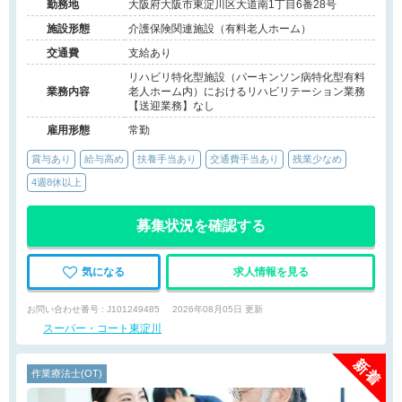
勤務地
大阪府大阪市東淀川区大道南1丁目6番28号
施設形態
介護保険関連施設（有料老人ホーム）
交通費
支給あり
リハビリ特化型施設（パーキンソン病特化型有料
業務内容
老人ホーム内）におけるリハビリテーション業務
【送迎業務】なし
雇用形態
常勤
賞与あり
給与高め
扶養手当あり
交通費手当あり
残業少なめ
4週8休以上
募集状況を確認する
気になる
求人情報を見る
お問い合わせ番号 : J101249485
2026年08月05日 更新
スーパー・コート東淀川
作業療法士(OT)