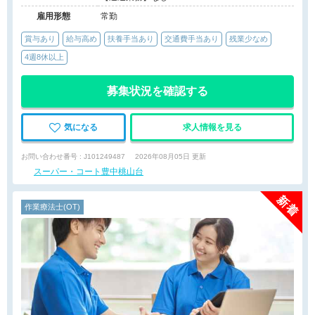
雇用形態
常勤
賞与あり
給与高め
扶養手当あり
交通費手当あり
残業少なめ
4週8休以上
募集状況を確認する
気になる
求人情報を見る
お問い合わせ番号 : J101249487
2026年08月05日 更新
スーパー・コート豊中桃山台
作業療法士(OT)