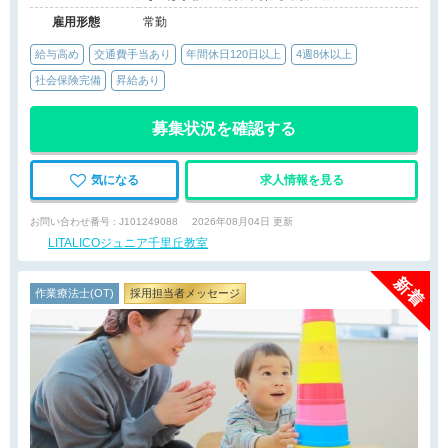
雇用形態
常勤
給与高め
交通費手当あり
年間休日120日以上
4週8休以上
社会保険完備
昇給あり
募集状況を確認する
気になる
求人情報を見る
お問い合わせ番号 : J101249088
2026年08月04日 更新
LITALICOジュニア千里丘教室
作業療法士(OT)
採用担当者メッセージ