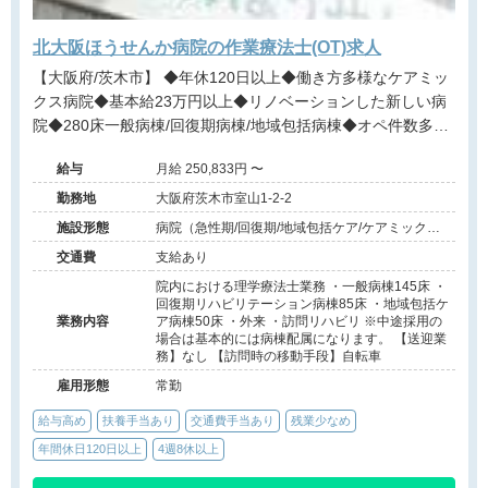
北大阪ほうせんか病院の作業療法士(OT)求人
【大阪府/茨木市】 ◆年休120日以上◆働き方多様なケアミッ
クス病院◆基本給23万円以上◆リノベーションした新しい病
院◆280床一般病棟/回復期病棟/地域包括病棟◆オペ件数多数
◆リハビリ職多数在籍◆病院設備良好◆託児所あり◆教育体
給与
月給 250,833円 〜
制充実＠茨木市
勤務地
大阪府茨木市室山1-2-2
施設形態
病院（急性期/回復期/地域包括ケア/ケアミックス/
外来）
交通費
支給あり
院内における理学療法士業務 ・一般病棟145床 ・
回復期リハビリテーション病棟85床 ・地域包括ケ
業務内容
ア病棟50床 ・外来 ・訪問リハビリ ※中途採用の
場合は基本的には病棟配属になります。 【送迎業
務】なし 【訪問時の移動手段】自転車
雇用形態
常勤
給与高め
扶養手当あり
交通費手当あり
残業少なめ
年間休日120日以上
4週8休以上