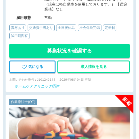
（現在は軽自動車を使用しております。） 【送迎
業務】なし
雇用形態
常勤
賞与あり
交通費手当あり
土日祝休み
社会保険完備
定年制
試用期間有
募集状況を確認する
気になる
求人情報を見る
お問い合わせ番号 : J101249144
2026年08月04日 更新
ホームケアクリニック摂津
作業療法士(OT)