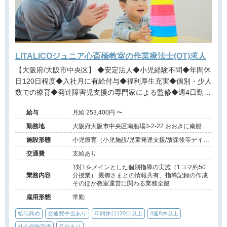
LITALICOジュニア心斎橋教室の作業療法士(OT)求人
【大阪府/大阪市中央区】 ◆安定法人◆小児経験不問◆年間休
日120日程度◆入社月に有給付与◆福利厚生充実◆個別・少人
数での療育◆発達障害児支援の専門家による監修◆週4日勤務
相談可能◆キャリアアップ◆
給与
月給 253,400円 〜
勤務地
大阪府大阪市中央区南船場3-2-22 おおきに南船場
ビル903号室
施設形態
小児療育（小児施設/児童発達支援/放課後等デイサ
ービス）
交通費
支給あり
1対1をメインとした個別指導の実施（1コマ約50
業務内容
分授業） 親御さまとの情報共有、指導記録の作成
そのほか教室運営に関わる業務全般
雇用形態
常勤
給与高め
交通費手当あり
年間休日120日以上
4週8休以上
社会保険完備
昇給あり