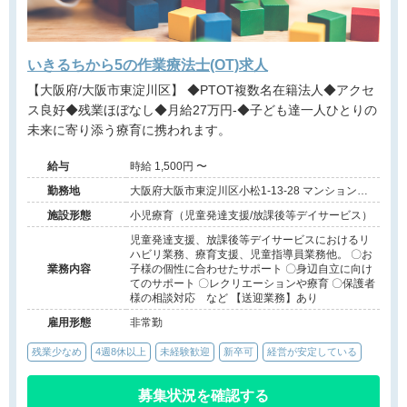
いきるちから5の作業療法士(OT)求人
【大阪府/大阪市東淀川区】 ◆PTOT複数名在籍法人◆アクセ
ス良好◆残業ほぼなし◆月給27万円-◆子ども達一人ひとりの
未来に寄り添う療育に携われます。
給与
時給 1,500円 〜
勤務地
大阪府大阪市東淀川区小松1-13-28 マンション西
103号
施設形態
小児療育（児童発達支援/放課後等デイサービス）
児童発達支援、放課後等デイサービスにおけるリ
ハビリ業務、療育支援、児童指導員業務他。 〇お
業務内容
子様の個性に合わせたサポート 〇身辺自立に向け
てのサポート 〇レクリエーションや療育 〇保護者
様の相談対応 など 【送迎業務】あり
雇用形態
非常勤
残業少なめ
4週8休以上
未経験歓迎
新卒可
経営が安定している
募集状況を確認する