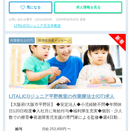
気になる
求人情報を見る
お問い合わせ番号 : J101249100
2026年08月04日 更新
LITALICOジュニア天王寺教室
作業療法士(OT)
採用担当者メッセージ
LITALICOジュニア平野教室の作業療法士(OT)求人
【大阪府/大阪市平野区】 ◆安定法人◆小児経験不問◆年間休
日120日程度◆入社月に有給付与◆福利厚生充実◆個別・少人
数での療育◆発達障害児支援の専門家による監修◆週4日勤務
相談可能◆キャリアアップ◆
給与
月給 253,400円 〜