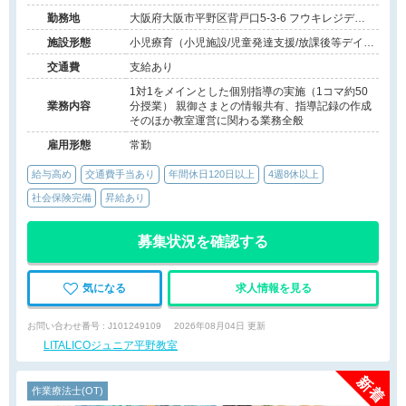
勤務地
大阪府大阪市平野区背戸口5-3-6 フウキレジデン
ス平野101号室
施設形態
小児療育（小児施設/児童発達支援/放課後等デイサ
ービス）
交通費
支給あり
1対1をメインとした個別指導の実施（1コマ約50
業務内容
分授業） 親御さまとの情報共有、指導記録の作成
そのほか教室運営に関わる業務全般
雇用形態
常勤
給与高め
交通費手当あり
年間休日120日以上
4週8休以上
社会保険完備
昇給あり
募集状況を確認する
気になる
求人情報を見る
お問い合わせ番号 : J101249109
2026年08月04日 更新
LITALICOジュニア平野教室
作業療法士(OT)