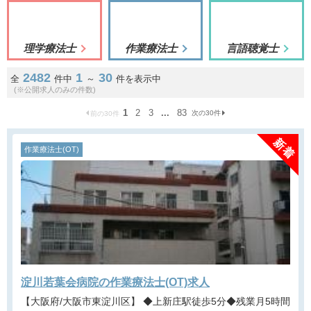
理学療法士
作業療法士
言語聴覚士
2482
1
30
全
件中
～
件を表示中
(※公開求人のみの件数)
1
2
3
...
83
次の30件
前の30件
作業療法士(OT)
淀川若葉会病院の作業療法士(OT)求人
【大阪府/大阪市東淀川区】 ◆上新庄駅徒歩5分◆残業月5時間