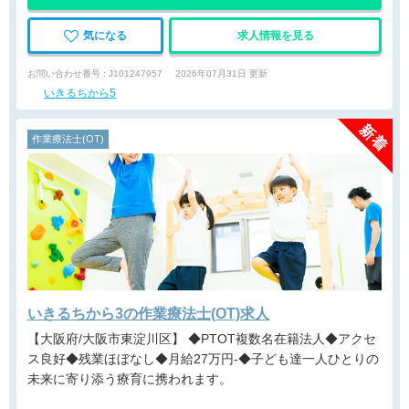
気になる
求人情報を見る
お問い合わせ番号 : J101247957
2026年07月31日 更新
いきるちから5
作業療法士(OT)
いきるちから3の作業療法士(OT)求人
【大阪府/大阪市東淀川区】 ◆PTOT複数名在籍法人◆アクセ
ス良好◆残業ほぼなし◆月給27万円-◆子ども達一人ひとりの
未来に寄り添う療育に携われます。