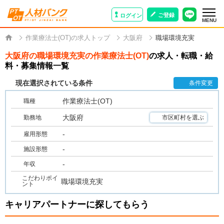
ご登録
ログイン
MENU
作業療法士(OT)の求人トップ
大阪府
職場環境充実
大阪府の職場環境充実の作業療法士(OT)
の求人・転職・給
料・募集情報一覧
現在選択されている条件
条件変更
作業療法士(OT)
職種
大阪府
勤務地
市区町村を選ぶ
-
雇用形態
-
施設形態
-
年収
こだわりポイ
職場環境充実
ント
キャリアパートナーに探してもらう