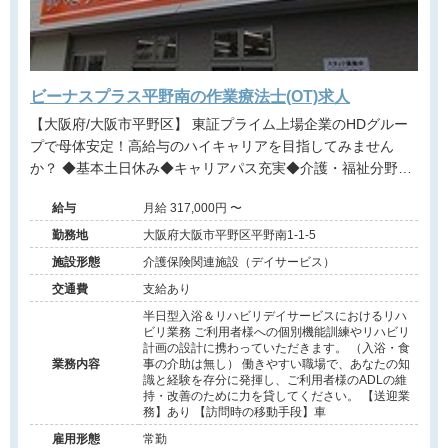
ビーナスプラス平野南の作業療法士(OT)求人
【大阪府/大阪市平野区】 東証プライム上場企業のHDグルー
プで母体安定！高給与のハイキャリアを目指してみません
か？ ◆基本土日休み◆キャリアパス充実◆介護・福祉分野で
全国に事業所展開◆デイサービス・訪問・放課後デイサービ
給与
月給 317,000円 〜
ス◆扶養手当や持ち株制度等福利厚生有◆
勤務地
大阪府大阪市平野区平野南1-1-5
施設形態
介護保険関連施設（デイサービス）
交通費
支給あり
半日型入浴＆リハビリデイサービスにおけるリハ
ビリ業務 ご利用者様への個別機能訓練やリハビリ
計画の設計に携わっていただきます。 （入浴・食
業務内容
事の介助は無し） 働きやすい職場で、あなたの知
識と経験を存分に発揮し、ご利用者様のADLの維
持・改善のために力を貸してください。 【送迎業
務】あり 【訪問時の移動手段】車
雇用形態
常勤