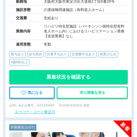
勤務地
大阪府大阪市東淀川区大道南1丁目6番28号
施設形態
介護保険関連施設（有料老人ホーム）
交通費
支給あり
リハビリ特化型施設（パーキンソン病特化型有料
業務内容
老人ホーム内）におけるリハビリテーション業務
【送迎業務】なし
雇用形態
常勤
賞与あり
給与高め
扶養手当あり
交通費手当あり
残業少なめ
4週8休以上
募集状況を確認する
気になる
求人情報を見る
お問い合わせ番号 : J101249485
2026年08月05日 更新
スーパー・コート東淀川
作業療法士(OT)