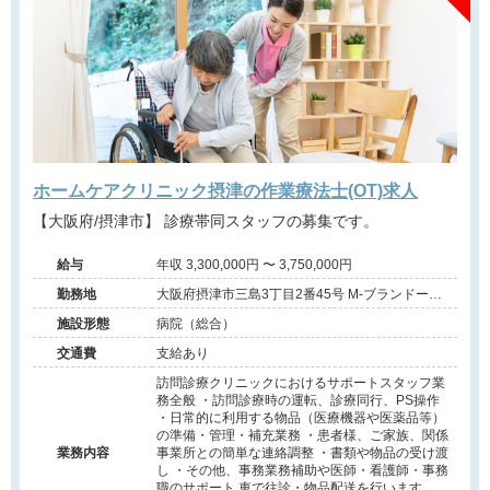
ホームケアクリニック摂津の作業療法士(OT)求人
【大阪府/摂津市】 診療帯同スタッフの募集です。
給与
年収 3,300,000円 〜 3,750,000円
勤務地
大阪府摂津市三島3丁目2番45号 M-ブランドール
402
施設形態
病院（総合）
交通費
支給あり
訪問診療クリニックにおけるサポートスタッフ業
務全般 ・訪問診療時の運転、診療同行、PS操作
・日常的に利用する物品（医療機器や医薬品等）
の準備・管理・補充業務 ・患者様、ご家族、関係
業務内容
事業所との簡単な連絡調整 ・書類や物品の受け渡
し ・その他、事務業務補助や医師・看護師・事務
職のサポート 車で往診・物品配送を行います。