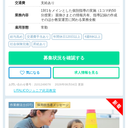
交通費
支給あり
1対1をメインとした個別指導の実施（1コマ約50
業務内容
分授業） 親御さまとの情報共有、指導記録の作成
そのほか教室運営に関わる業務全般
雇用形態
常勤
給与高め
交通費手当あり
年間休日120日以上
4週8休以上
社会保険完備
昇給あり
募集状況を確認する
気になる
求人情報を見る
お問い合わせ番号 : J101249076
2026年08月04日 更新
LITALICOジュニア此花教室
作業療法士(OT)
採用担当者メッセージ