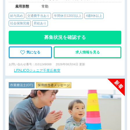
雇用形態
常勤
給与高め
交通費手当あり
年間休日120日以上
4週8休以上
社会保険完備
昇給あり
募集状況を確認する
気になる
求人情報を見る
お問い合わせ番号 : J101249088
2026年08月04日 更新
LITALICOジュニア千里丘教室
作業療法士(OT)
採用担当者メッセージ