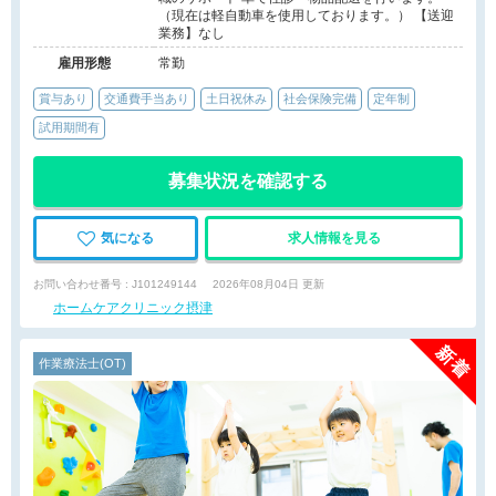
（現在は軽自動車を使用しております。） 【送迎
業務】なし
雇用形態
常勤
賞与あり
交通費手当あり
土日祝休み
社会保険完備
定年制
試用期間有
募集状況を確認する
気になる
求人情報を見る
お問い合わせ番号 : J101249144
2026年08月04日 更新
ホームケアクリニック摂津
作業療法士(OT)