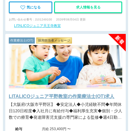
気になる
求人情報を見る
お問い合わせ番号 : J101249100
2026年08月04日 更新
LITALICOジュニア天王寺教室
作業療法士(OT)
採用担当者メッセージ
LITALICOジュニア平野教室の作業療法士(OT)求人
【大阪府/大阪市平野区】 ◆安定法人◆小児経験不問◆年間休
日120日程度◆入社月に有給付与◆福利厚生充実◆個別・少人
数での療育◆発達障害児支援の専門家による監修◆週4日勤務
相談可能◆キャリアアップ◆
給与
月給 253,400円 〜