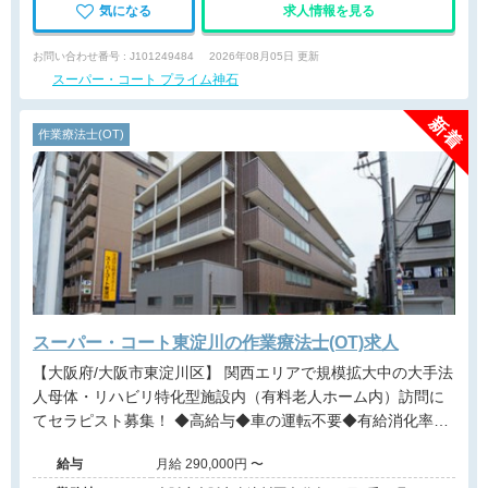
気になる
求人情報を見る
お問い合わせ番号 : J101249484
2026年08月05日 更新
スーパー・コート プライム神石
作業療法士(OT)
スーパー・コート東淀川の作業療法士(OT)求人
【大阪府/大阪市東淀川区】 関西エリアで規模拡大中の大手法
人母体・リハビリ特化型施設内（有料老人ホーム内）訪問に
てセラピスト募集！ ◆高給与◆車の運転不要◆有給消化率約
90％◆パーキンソン病特化型◆近畿・関西エリアに多数施設
給与
月給 290,000円 〜
展開する大手法人◆事業拡大に伴う増員募集