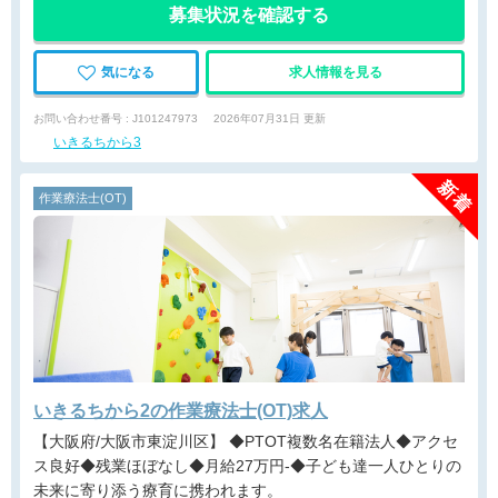
募集状況を確認する
気になる
求人情報を見る
お問い合わせ番号 : J101247973
2026年07月31日 更新
いきるちから3
作業療法士(OT)
いきるちから2の作業療法士(OT)求人
【大阪府/大阪市東淀川区】 ◆PTOT複数名在籍法人◆アクセ
ス良好◆残業ほぼなし◆月給27万円-◆子ども達一人ひとりの
未来に寄り添う療育に携われます。