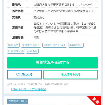
勤務地
大阪府大阪市平野区背戸口5-3-6 フウキレジデン
ス平野101号室
施設形態
小児療育（小児施設/児童発達支援/放課後等デイサ
ービス）
交通費
支給あり
1対1をメインとした個別指導の実施（1コマ約50
業務内容
分授業） 親御さまとの情報共有、指導記録の作成
そのほか教室運営に関わる業務全般
雇用形態
常勤
給与高め
交通費手当あり
年間休日120日以上
4週8休以上
社会保険完備
昇給あり
募集状況を確認する
気になる
求人情報を見る
お問い合わせ番号 : J101249109
2026年08月04日 更新
LITALICOジュニア平野教室
作業療法士(OT)