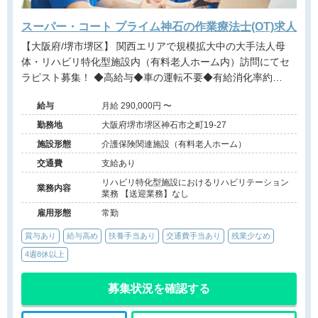
スーパー・コート プライム神石の作業療法士(OT)求人
【大阪府/堺市堺区】 関西エリアで規模拡大中の大手法人母
体・リハビリ特化型施設内（有料老人ホーム内）訪問にてセ
ラピスト募集！ ◆高給与◆車の運転不要◆有給消化率約
90％◆パーキンソン病特化型◆近畿・関西エリアに多数施設
給与
月給 290,000円 〜
展開する大手法人◆事業拡大に伴う増員募集
勤務地
大阪府堺市堺区神石市之町19-27
施設形態
介護保険関連施設（有料老人ホーム）
交通費
支給あり
リハビリ特化型施設におけるリハビリテーション
業務内容
業務 【送迎業務】なし
雇用形態
常勤
賞与あり
給与高め
扶養手当あり
交通費手当あり
残業少なめ
4週8休以上
募集状況を確認する