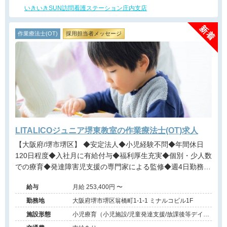
いきいきSUN訪問看護ステーション庄内支店
作業療法士(OT)
採用担当者メッセージ
LITALICOジュニア堺東教室の作業療法士(OT)求人
【大阪府/堺市堺区】 ◆安定法人◆小児経験不問◆年間休日
120日程度◆入社月に有給付与◆福利厚生充実◆個別・少人数
での療育◆発達障害児支援の専門家による監修◆週4日勤務相
談可能◆キャリアアップ◆
給与
月給 253,400円 〜
勤務地
大阪府堺市堺区翁橋町1-1-1 ミナルコビル1F
施設形態
小児療育（小児施設/児童発達支援/放課後等デイサ
ービス）