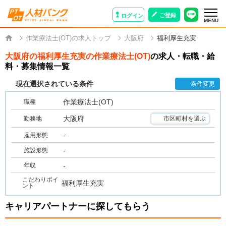
ご登録
ログイン
MENU
作業療法士(OT)の求人トップ
大阪府
福利厚生充実
大阪府の福利厚生充実の作業療法士(OT)
の求人・転職・給
料・募集情報一覧
現在選択されている条件
条件変更
作業療法士(OT)
職種
大阪府
勤務地
市区町村を選ぶ
-
雇用形態
-
施設形態
-
年収
こだわりポイ
福利厚生充実
ント
キャリアパートナーに探してもらう