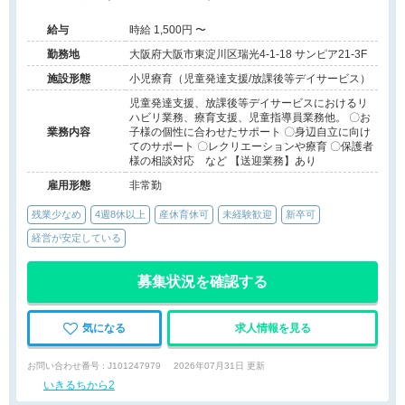
給与
時給 1,500円 〜
勤務地
大阪府大阪市東淀川区瑞光4-1-18 サンピア21-3F
施設形態
小児療育（児童発達支援/放課後等デイサービス）
児童発達支援、放課後等デイサービスにおけるリ
ハビリ業務、療育支援、児童指導員業務他。 〇お
業務内容
子様の個性に合わせたサポート 〇身辺自立に向け
てのサポート 〇レクリエーションや療育 〇保護者
様の相談対応 など 【送迎業務】あり
雇用形態
非常勤
残業少なめ
4週8休以上
産休育休可
未経験歓迎
新卒可
経営が安定している
募集状況を確認する
気になる
求人情報を見る
お問い合わせ番号 : J101247979
2026年07月31日 更新
いきるちから2