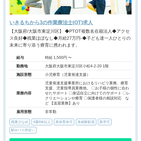
いきるちから3の作業療法士(OT)求人
【大阪府/大阪市東淀川区】 ◆PTOT複数名在籍法人◆アクセ
ス良好◆残業ほぼなし◆月給27万円-◆子ども達一人ひとりの
未来に寄り添う療育に携われます。
給与
時給 1,500円 〜
勤務地
大阪府大阪市東淀川区小松4-2-20 1階
施設形態
小児療育（児童発達支援）
児童発達支援事業所におけるリハビリ業務、療育
支援、児童指導員業務他。 〇お子様の個性に合わ
業務内容
せたサポート 〇身辺自立に向けてのサポート 〇レ
クリエーションや療育 〇保護者様の相談対応 な
ど 【送迎業務】あり
雇用形態
非常勤
残業少なめ
4週8休以上
産休育休可
未経験歓迎
新卒可
駅orバス停近い