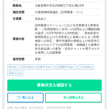
勤務地
大阪府豊中市庄内西町2丁目21番19号
施設形態
介護保険関連施設（訪問看護・リハ）
交通費
支給あり
訪問看護ステーションにおける作業療法士業務全
般 ・ご利用者様のご自宅への訪問および機能訓練
の提供（1日平均5件から6件程度） ・身体疾患や
精神疾患および小児疾患など多岐にわたるご利用
業務内容
者様への対応 ・豊中市服部や曽根および吹田市江
坂などのエリアでの訪問業務 ・他職種との連携や
担当者会議への参加 ・社内チャットや電子カルテ
を使用した記録業務
雇用形態
常勤
賞与あり
給与高め
扶養手当あり
交通費手当あり
土日祝休み
残業少なめ
募集状況を確認する
気になる
求人情報を見る
お問い合わせ番号 : J101246929
2026年08月05日 更新