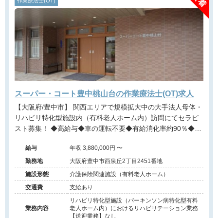
作業療法士(OT)
スーパー・コート豊中桃山台の作業療法士(OT)求人
【大阪府/豊中市】 関西エリアで規模拡大中の大手法人母体・
リハビリ特化型施設内（有料老人ホーム内）訪問にてセラピ
スト募集！ ◆高給与◆車の運転不要◆有給消化率約90％◆パ
ーキンソン病特化型◆近畿・関西エリアに多数施設展開する
給与
年収 3,880,000円 〜
大手法人◆事業拡大に伴う増員募集
勤務地
大阪府豊中市西泉丘2丁目2451番地
施設形態
介護保険関連施設（有料老人ホーム）
交通費
支給あり
リハビリ特化型施設（パーキンソン病特化型有料
業務内容
老人ホーム内）におけるリハビリテーション業務
【送迎業務】なし