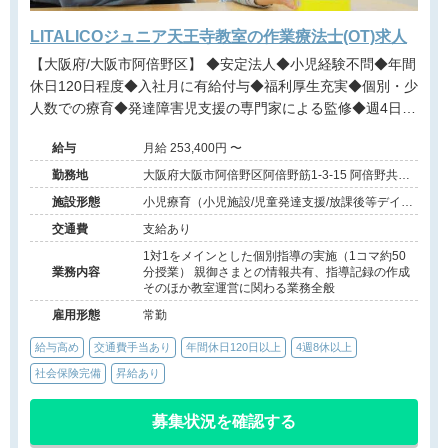
LITALICOジュニア天王寺教室の作業療法士(OT)求人
【大阪府/大阪市阿倍野区】 ◆安定法人◆小児経験不問◆年間
休日120日程度◆入社月に有給付与◆福利厚生充実◆個別・少
人数での療育◆発達障害児支援の専門家による監修◆週4日勤
務相談可能◆キャリアアップ◆
給与
月給 253,400円 〜
勤務地
大阪府大阪市阿倍野区阿倍野筋1-3-15 阿倍野共同
ビル5階
施設形態
小児療育（小児施設/児童発達支援/放課後等デイサ
ービス）
交通費
支給あり
1対1をメインとした個別指導の実施（1コマ約50
業務内容
分授業） 親御さまとの情報共有、指導記録の作成
そのほか教室運営に関わる業務全般
雇用形態
常勤
給与高め
交通費手当あり
年間休日120日以上
4週8休以上
社会保険完備
昇給あり
募集状況を確認する