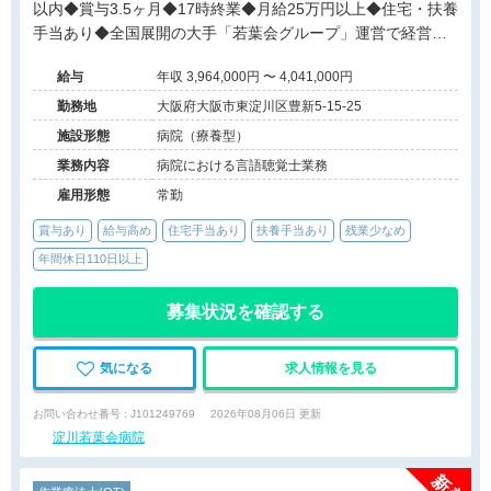
以内◆賞与3.5ヶ月◆17時終業◆月給25万円以上◆住宅・扶養
手当あり◆全国展開の大手「若葉会グループ」運営で経営安
定◆地域を支える164床の二次救急指定病院です。
給与
年収 3,964,000円 〜 4,041,000円
勤務地
大阪府大阪市東淀川区豊新5-15-25
施設形態
病院（療養型）
業務内容
病院における言語聴覚士業務
雇用形態
常勤
賞与あり
給与高め
住宅手当あり
扶養手当あり
残業少なめ
年間休日110日以上
募集状況を確認する
気になる
求人情報を見る
お問い合わせ番号 : J101249769
2026年08月06日 更新
淀川若葉会病院