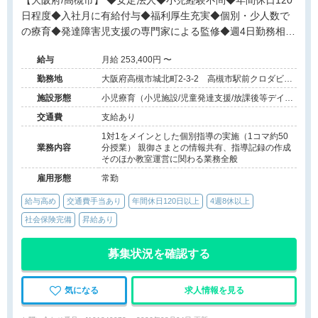
【大阪府/高槻市】 ◆安定法人◆小児経験不問◆年間休日120
日程度◆入社月に有給付与◆福利厚生充実◆個別・少人数で
の療育◆発達障害児支援の専門家による監修◆週4日勤務相談
可能◆キャリアアップ◆
給与
月給 253,400円 〜
勤務地
大阪府高槻市城北町2-3-2 高槻市駅前クロダビル
4F
施設形態
小児療育（小児施設/児童発達支援/放課後等デイサ
ービス）
交通費
支給あり
1対1をメインとした個別指導の実施（1コマ約50
業務内容
分授業） 親御さまとの情報共有、指導記録の作成
そのほか教室運営に関わる業務全般
雇用形態
常勤
給与高め
交通費手当あり
年間休日120日以上
4週8休以上
社会保険完備
昇給あり
募集状況を確認する
気になる
求人情報を見る