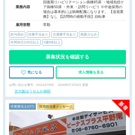
回復期リハビリテーション病棟85床 ・地域包括ケ
業務内容
ア病棟50床 ・外来 ・訪問リハビリ ※中途採用の
場合は基本的には病棟配属になります。 【送迎業
務】なし 【訪問時の移動手段】自転車
雇用形態
常勤
給与高め
扶養手当あり
交通費手当あり
残業少なめ
年間休日120日以上
4週8休以上
募集状況を確認する
気になる
求人情報を見る
お問い合わせ番号 : J101247509
2026年07月30日 更新
北大阪ほうせんか病院
作業療法士(OT)
採用担当者メッセージ