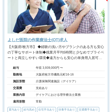
よしだ医院の作業療法士(OT)求人
【大阪府/枚方市】 ◆経験の浅い方やブランクのある方も安心
の丁寧なサポート体制◆残業月平均5時間と少なめでプライベ
ートと両立しやすい環境◆遠方からも安心の単身用入居可能
住宅あり◆各種手当や賞与など福利厚生が充実◆医療・介
給与
年収 3,939,000円 〜
護・障がい福祉を包括的に展開する安定法人が運営するデイ
ケアセンター
勤務地
大阪府枚方市磯島元町16-16
施設形態
介護保険関連施設（デイケア）
交通費
支給あり
業務内容
デイケアにおける理学療法士業務
雇用形態
常勤
賞与あり
給与高め
住宅手当あり
扶養手当あり
交通費手当あり