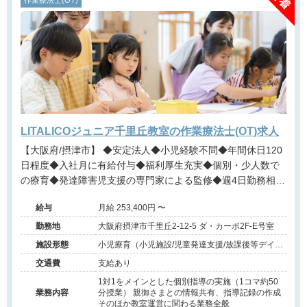
作業療法士(OT)
LITALICOジュニア千里丘教室の作業療法士(OT)求人
【大阪府/摂津市】 ◆安定法人◆小児経験不問◆年間休日120
日程度◆入社月に有給付与◆福利厚生充実◆個別・少人数で
の療育◆発達障害児支援の専門家による監修◆週4日勤務相談
可能◆キャリアアップ◆
給与
月給 253,400円 〜
勤務地
大阪府摂津市千里丘2-12-5 ダ・カーポ2F-E号室
施設形態
小児療育（小児施設/児童発達支援/放課後等デイサ
ービス）
交通費
支給あり
1対1をメインとした個別指導の実施（1コマ約50
業務内容
分授業） 親御さまとの情報共有、指導記録の作成
そのほか教室運営に関わる業務全般