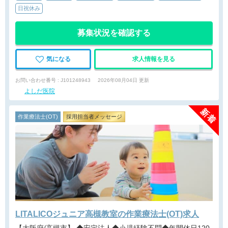
日祝休み
募集状況を確認する
気になる
求人情報を見る
お問い合わせ番号 : J101248943
2026年08月04日 更新
よしだ医院
作業療法士(OT)
採用担当者メッセージ
LITALICOジュニア高槻教室の作業療法士(OT)求人