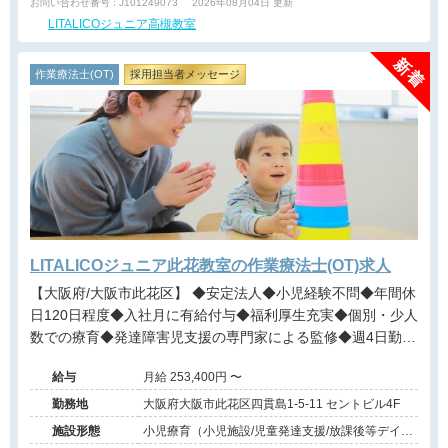
お問い合わせ番号 : J101249073
2026年08月04日 更新
LITALICOジュニア高槻教室
作業療法士(OT)
採用担当者メッセージ
LITALICOジュニア此花教室の作業療法士(OT)求人
【大阪府/大阪市此花区】 ◆安定法人◆小児経験不問◆年間休
日120日程度◆入社月に有給付与◆福利厚生充実◆個別・少人
数での療育◆発達障害児支援の専門家による監修◆週4日勤務
相談可能◆キャリアアップ◆
給与
月給 253,400円 〜
勤務地
大阪府大阪市此花区四貫島1-5-11 セントビル4F
施設形態
小児療育（小児施設/児童発達支援/放課後等デイサ
ービス）