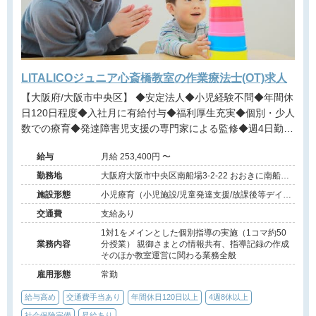
LITALICOジュニア心斎橋教室の作業療法士(OT)求人
【大阪府/大阪市中央区】 ◆安定法人◆小児経験不問◆年間休
日120日程度◆入社月に有給付与◆福利厚生充実◆個別・少人
数での療育◆発達障害児支援の専門家による監修◆週4日勤務
相談可能◆キャリアアップ◆
給与
月給 253,400円 〜
勤務地
大阪府大阪市中央区南船場3-2-22 おおきに南船場
ビル903号室
施設形態
小児療育（小児施設/児童発達支援/放課後等デイサ
ービス）
交通費
支給あり
1対1をメインとした個別指導の実施（1コマ約50
業務内容
分授業） 親御さまとの情報共有、指導記録の作成
そのほか教室運営に関わる業務全般
雇用形態
常勤
給与高め
交通費手当あり
年間休日120日以上
4週8休以上
社会保険完備
昇給あり