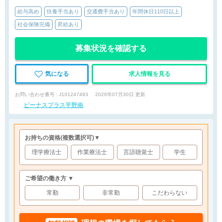
給与高め
扶養手当あり
交通費手当あり
年間休日110日以上
社会保険完備
昇給あり
募集状況を確認する
気になる
求人情報を見る
お問い合わせ番号 : J101247493
2026年07月30日 更新
ビーナスプラス平野南
お持ちの資格
(複数選択可)
▼
理学療法士
作業療法士
言語聴覚士
学生
ご希望の働き方 ▼
常勤
非常勤
こだわらない