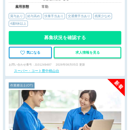
雇用形態
常勤
賞与あり
給与高め
扶養手当あり
交通費手当あり
残業少なめ
4週8休以上
募集状況を確認する
気になる
求人情報を見る
お問い合わせ番号 : J101249487
2026年08月05日 更新
スーパー・コート豊中桃山台
作業療法士(OT)