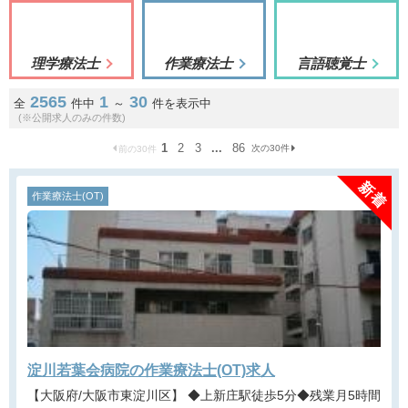
理学療法士
作業療法士
言語聴覚士
2565
1
30
全
件中
～
件を表示中
(※公開求人のみの件数)
1
2
3
...
86
次の30件
前の30件
作業療法士(OT)
淀川若葉会病院の作業療法士(OT)求人
【大阪府/大阪市東淀川区】 ◆上新庄駅徒歩5分◆残業月5時間