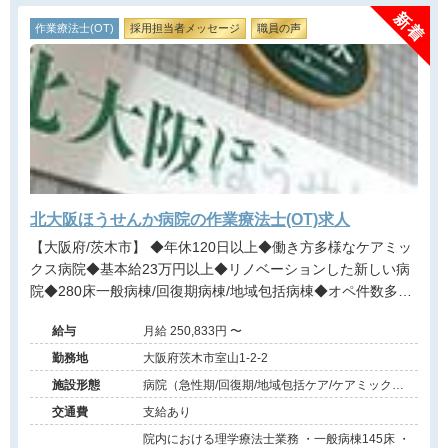
作業療法士(OT)
採用担当者メッセージ
職員の声
北大阪ほうせんか病院の作業療法士(OT)求人
【大阪府/茨木市】 ◆年休120日以上◆働き方多様なケアミッ
クス病院◆基本給23万円以上◆リノベーションした新しい病
院◆280床一般病棟/回復期病棟/地域包括病棟◆オペ件数多数
◆リハビリ職多数在籍◆病院設備良好◆託児所あり◆教育体
給与
月給 250,833円 〜
制充実＠茨木市
勤務地
大阪府茨木市室山1-2-2
施設形態
病院（急性期/回復期/地域包括ケア/ケアミックス/
外来）
交通費
支給あり
院内における理学療法士業務 ・一般病棟145床 ・