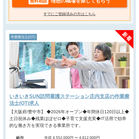
理想の職場を探してもらう
無料相談
すでにご登録済みの方はこちら
作業療法士(OT)
いきいきSUN訪問看護ステーション庄内支店の作業療
法士(OT)求人
【大阪府/豊中市】 ◆2026年オープン◆年間休日120日以上◆
土日祝休み◆残業ほぼゼロ◆子育て支援充実◆IT活用で効率
的な働き方を実現できる事業所です。
給与
年収 4,552,000円 〜 4,812,000円