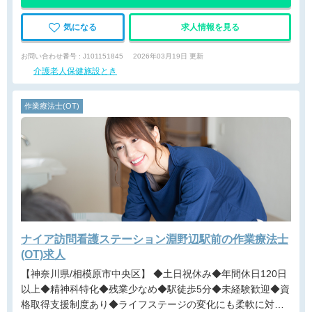
気になる
求人情報を見る
お問い合わせ番号 : J101151845
2026年03月19日 更新
介護老人保健施設とき
作業療法士(OT)
ナイア訪問看護ステーション淵野辺駅前の作業療法士
(OT)求人
【神奈川県/相模原市中央区】 ◆土日祝休み◆年間休日120日
以上◆精神科特化◆残業少なめ◆駅徒歩5分◆未経験歓迎◆資
格取得支援制度あり◆ライフステージの変化にも柔軟に対応