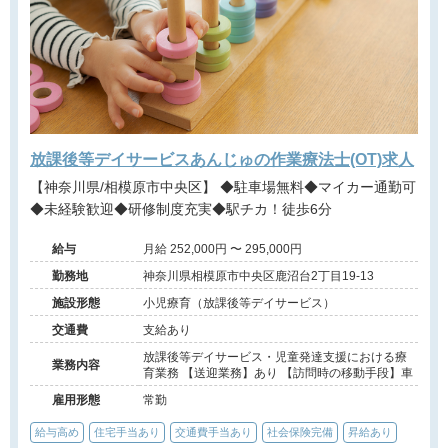
放課後等デイサービスあんじゅの作業療法士(OT)求人
【神奈川県/相模原市中央区】 ◆駐車場無料◆マイカー通勤可
◆未経験歓迎◆研修制度充実◆駅チカ！徒歩6分
給与
月給 252,000円 〜 295,000円
勤務地
神奈川県相模原市中央区鹿沼台2丁目19-13
施設形態
小児療育（放課後等デイサービス）
交通費
支給あり
放課後等デイサービス・児童発達支援における療
業務内容
育業務 【送迎業務】あり 【訪問時の移動手段】車
雇用形態
常勤
給与高め
住宅手当あり
交通費手当あり
社会保険完備
昇給あり