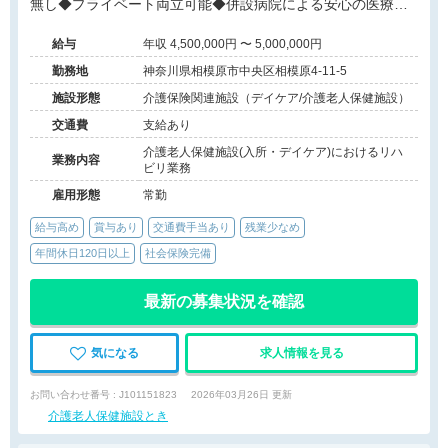
無し◆プライベート両立可能◆併設病院による安心の医療連
携◆
給与
年収 4,500,000円 〜 5,000,000円
勤務地
神奈川県相模原市中央区相模原4-11-5
施設形態
介護保険関連施設（デイケア/介護老人保健施設）
交通費
支給あり
介護老人保健施設(入所・デイケア)におけるリハ
業務内容
ビリ業務
雇用形態
常勤
給与高め
賞与あり
交通費手当あり
残業少なめ
年間休日120日以上
社会保険完備
最新の募集状況を確認
気になる
求人情報を見る
お問い合わせ番号 : J101151823
2026年03月26日 更新
介護老人保健施設とき