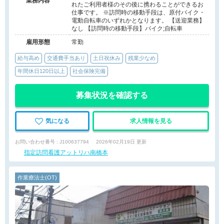
業務内容
れたご利用者様のその後に携わることができるお
仕事です。 ※訪問時の移動手段は、原付バイク・
電動自転車のいずれかとなります。 【送迎業務】
なし 【訪問時の移動手段】バイク;自転車
雇用形態
常勤
給与高め
交通費手当あり
土日祝休み
残業少なめ
年間休日120日以上
社会保険完備
募集状況を確認する
気になる
求人情報を見る
お問い合わせ番号 : J100637794
2026年02月19日 更新
指定訪問看護アットリハ南橋本
作業療法士(OT)