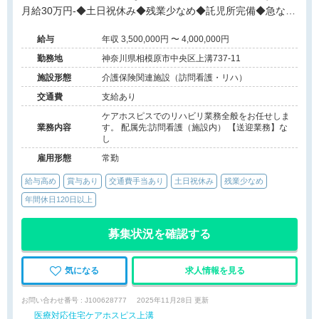
月給30万円-◆土日祝休み◆残業少なめ◆託児所完備◆急な休
みも協力◆大手法人で安心
給与
年収 3,500,000円 〜 4,000,000円
勤務地
神奈川県相模原市中央区上溝737-11
施設形態
介護保険関連施設（訪問看護・リハ）
交通費
支給あり
ケアホスピスでのリハビリ業務全般をお任せしま
業務内容
す。 配属先:訪問看護（施設内） 【送迎業務】な
し
雇用形態
常勤
給与高め
賞与あり
交通費手当あり
土日祝休み
残業少なめ
年間休日120日以上
募集状況を確認する
気になる
求人情報を見る
お問い合わせ番号 : J100628777
2025年11月28日 更新
医療対応住宅ケアホスピス上溝