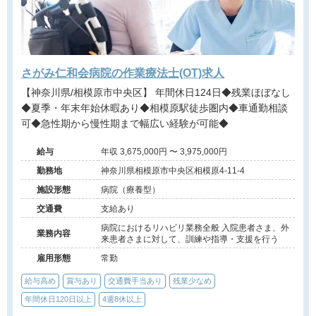
さがみ仁和会病院の作業療法士(OT)求人
【神奈川県/相模原市中央区】 年間休日124日◆残業ほぼなし
◆夏季・年末年始休暇あり◆相模原駅徒歩圏内◆車通勤相談
可◆急性期から慢性期まで幅広い経験が可能◆
給与
年収 3,675,000円 〜 3,975,000円
勤務地
神奈川県相模原市中央区相模原4-11-4
施設形態
病院（療養型）
交通費
支給あり
病院におけるリハビリ業務全般 入院患者さま、外
業務内容
来患者さまに対して、訓練や指導・支援を行う
雇用形態
常勤
給与高め
賞与あり
交通費手当あり
残業少なめ
年間休日120日以上
4週8休以上