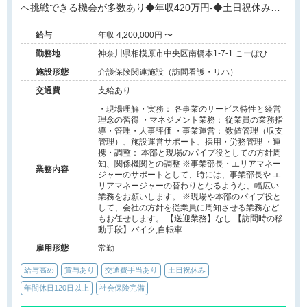
へ挑戦できる機会が多数あり◆年収420万円-◆土日祝休み◆
大手法人で福利厚生が充実◆手厚い資格取得支援あり◆現場
給与
年収 4,200,000円 〜
経験を活かせる役職◆事業所運営とスタッフ育成に挑戦
勤務地
神奈川県相模原市中央区南橋本1-7-1 こーぽひろ
みつ101号
施設形態
介護保険関連施設（訪問看護・リハ）
交通費
支給あり
・現場理解・実務： 各事業のサービス特性と経営
理念の習得 ・マネジメント業務： 従業員の業務指
導・管理・人事評価 ・事業運営： 数値管理（収支
管理）、施設運営サポート、採用・労務管理 ・連
携・調整： 本部と現場のパイプ役としての方針周
知、関係機関との調整 ※事業部長・エリアマネー
業務内容
ジャーのサポートとして、時には、事業部長や エ
リアマネージャーの替わりとなるような、幅広い
業務をお願いします。 ※現場や本部のパイプ役と
して、会社の方針を従業員に周知させる業務など
もお任せします。 【送迎業務】なし 【訪問時の移
動手段】バイク;自転車
雇用形態
常勤
給与高め
賞与あり
交通費手当あり
土日祝休み
年間休日120日以上
社会保険完備