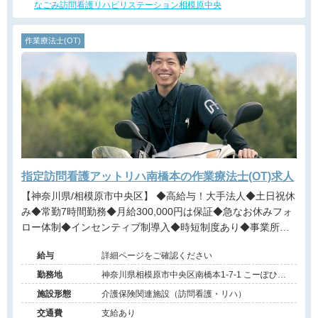
なごみ訪問看護リハビリステーション相模原中央
作業療法士(OT)
指定訪問看護アットリハ南橋本の作業療法士(OT)求人
【神奈川県/相模原市中央区】 ◆高給与！大手法人◆土日祝休
み◆常勤7時間勤務◆月給300,000円は保証◆急なお休みフォ
ロー体制◆インセンティブ制導入◆時短制度あり◆事業所拡
大中によりリハビリ職を募集中◆
給与
詳細ページをご確認ください
勤務地
神奈川県相模原市中央区南橋本1-7-1 こーぽひろ
みつ101号
施設形態
介護保険関連施設（訪問看護・リハ）
交通費
支給あり