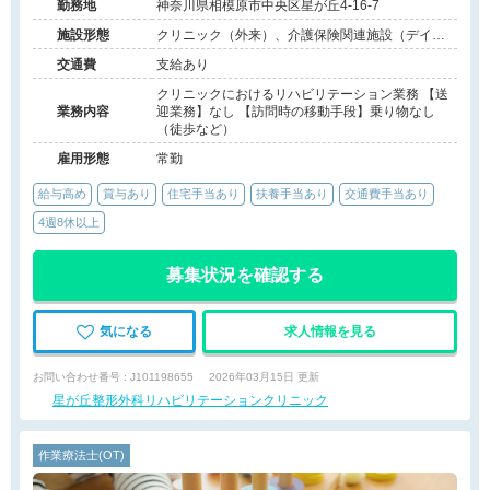
積めます！
勤務地
神奈川県相模原市中央区星が丘4‐16‐7
施設形態
クリニック（外来）、介護保険関連施設（デイケ
ア）
交通費
支給あり
クリニックにおけるリハビリテーション業務 【送
業務内容
迎業務】なし 【訪問時の移動手段】乗り物なし
（徒歩など）
雇用形態
常勤
給与高め
賞与あり
住宅手当あり
扶養手当あり
交通費手当あり
4週8休以上
募集状況を確認する
気になる
求人情報を見る
お問い合わせ番号 : J101198655
2026年03月15日 更新
星が丘整形外科リハビリテーションクリニック
作業療法士(OT)