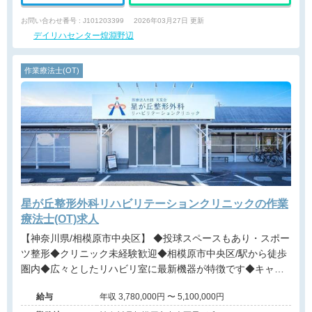
お問い合わせ番号 : J101203399
2026年03月27日 更新
デイリハセンター煌淵野辺
作業療法士(OT)
星が丘整形外科リハビリテーションクリニックの作業
療法士(OT)求人
【神奈川県/相模原市中央区】 ◆投球スペースもあり・スポー
ツ整形◆クリニック未経験歓迎◆相模原市中央区/駅から徒歩
圏内◆広々としたリハビリ室に最新機器が特徴です◆キャリ
アパスのチャンスは多くあります！物理療法を主に、乳幼児
給与
年収 3,780,000円 〜 5,100,000円
からご高齢者まで、あらゆる年齢層の患者様の診療の経験が