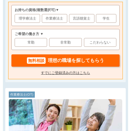
お持ちの資格
(複数選択可)
▼
理学療法士
作業療法士
言語聴覚士
学生
ご希望の働き方 ▼
常勤
非常勤
こだわらない
理想の職場を探してもらう
無料相談
すでにご登録済みの方はこちら
作業療法士(OT)