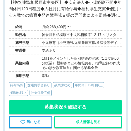
【神奈川県/相模原市中央区】 ◆安定法人◆小児経験不問◆年
間休日120日程度◆入社月に有給付与◆福利厚生充実◆個別・
少人数での療育◆発達障害児支援の専門家による監修◆週4日
勤務相談可能◆キャリアアップ◆
給与
月給 268,400円 〜
勤務地
神奈川県相模原市中央区相模原1-2-17 クリスタル
サガミハラ6F
施設形態
小児療育（小児施設/児童発達支援/放課後等デイサ
ービス）
交通費
支給あり
1対1をメインとした個別指導の実施（1コマ約50
業務内容
分授業） 親御さまとの情報共有、指導記録の作成
そのほか教室運営に関わる業務全般
雇用形態
常勤
給与高め
交通費手当あり
残業少なめ
年間休日120日以上
4週8休以上
社会保険完備
募集状況を確認する
気になる
求人情報を見る