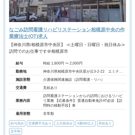
なごみ訪問看護リハビリステーション相模原中央の作
業療法士(OT)求人
【神奈川県/相模原市中央区】 ≪土曜日・日曜日・祝日休み≫
訪問でのお仕事です＠相模原市
給与
時給 1,800円 〜 2,000円
勤務地
神奈川県相模原市中央区星が丘3-2-22 エミナス
星が丘1F
施設形態
介護保険関連施設（訪問看護・リハ）
交通費
支給あり
訪問看護ステーションからの訪問におけるリハビ
業務内容
リ業務 【応募条件】 普通自動車免許AT必須 【訪
問時の移動手段】車
雇用形態
非常勤
給与高め
交通費手当あり
土日祝休み
4週8休以上
昇給あり
定年制