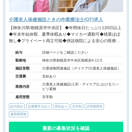
介護老人保健施設ときの作業療法士(OT)求人
【神奈川県/相模原市中央区】 ◆年間休日たっぷり120日以上
◆年末年始休暇、夏季休暇あり◆マイカー通勤可◆残業ほぼ
無し◆プライベート両立可能◆併設病院による安心の医療連
携◆
給与
詳細ページをご確認ください
勤務地
神奈川県相模原市中央区相模原4-11-5
施設形態
介護保険関連施設（デイケア/介護老人保健施設）
交通費
支給あり
介護老人保健施設(入所・デイケア)におけるリハ
業務内容
ビリ業務
雇用形態
非常勤
給与高め
交通費手当あり
昇給あり
定年制
試用期間有
雇用期間無
最新の募集状況を確認