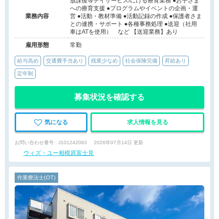
放課後等デイサービス/にける療育業務 ●お子さま
への療育支援 ●プログラムやイベントの企画・運
業務内容
営 ●活動・教材準備 ●活動記録の作成 ●保護者さま
との連携・サポート ●各種事務処理 ●送迎（社用
車はATを使用） など 【送迎業務】あり
雇用形態
常勤
給与高め
交通費手当あり
残業少なめ
社会保険完備
昇給あり
定年制
募集状況を確認する
気になる
求人情報を見る
お問い合わせ番号 : J101242083
2026年07月14日 更新
ウィズ・ユー相模原富士見
作業療法士(OT)