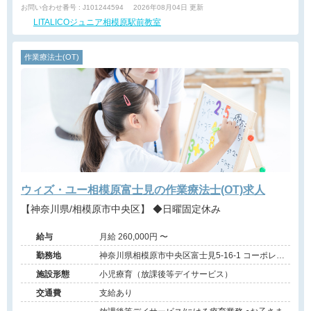
お問い合わせ番号 : J101244594
2026年08月04日 更新
LITALICOジュニア相模原駅前教室
作業療法士(OT)
ウィズ・ユー相模原富士見の作業療法士(OT)求人
【神奈川県/相模原市中央区】 ◆日曜固定休み
給与
月給 260,000円 〜
勤務地
神奈川県相模原市中央区富士見5-16-1 コーポレー
ト相模原富士見
施設形態
小児療育（放課後等デイサービス）
交通費
支給あり