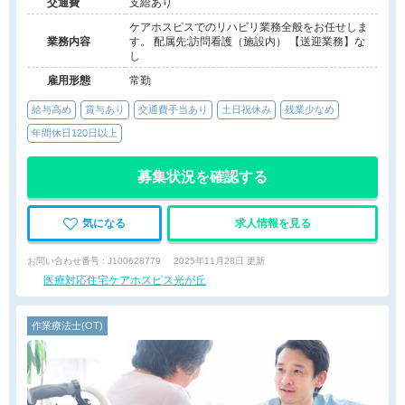
交通費
支給あり
ケアホスピスでのリハビリ業務全般をお任せしま
業務内容
す。 配属先:訪問看護（施設内） 【送迎業務】な
し
雇用形態
常勤
給与高め
賞与あり
交通費手当あり
土日祝休み
残業少なめ
年間休日120日以上
募集状況を確認する
気になる
求人情報を見る
お問い合わせ番号 : J100628779
2025年11月28日 更新
医療対応住宅ケアホスピス光が丘
作業療法士(OT)