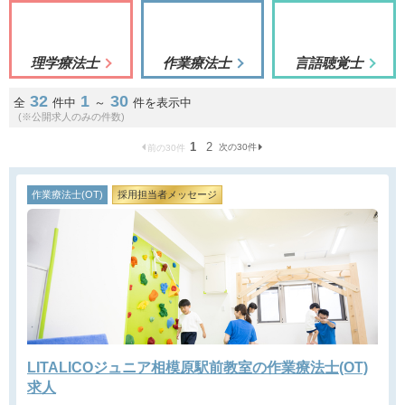
理学療法士
作業療法士
言語聴覚士
32
1
30
全
件中
～
件を表示中
(※公開求人のみの件数)
1
2
次の30件
前の30件
作業療法士(OT)
採用担当者メッセージ
LITALICOジュニア相模原駅前教室の作業療法士(OT)
求人