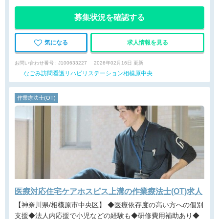
募集状況を確認する
気になる
求人情報を見る
お問い合わせ番号 : J100633227
2026年02月16日 更新
なごみ訪問看護リハビリステーション相模原中央
作業療法士(OT)
医療対応住宅ケアホスピス上溝の作業療法士(OT)求人
【神奈川県/相模原市中央区】 ◆医療依存度の高い方への個別
支援◆法人内応援で小児などの経験も◆研修費用補助あり◆