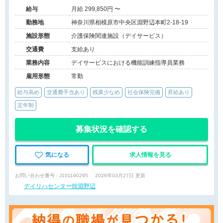
給与
月給 299,850円 〜
勤務地
神奈川県相模原市中央区淵野辺本町2-18-19
施設形態
介護保険関連施設（デイサービス）
交通費
支給あり
業務内容
デイサービスにおける機能訓練指導員業務
雇用形態
常勤
給与高め
交通費手当あり
残業少なめ
社会保険完備
昇給あり
定年制
募集状況を確認する
気になる
求人情報を見る
お問い合わせ番号 : J101190295
2026年03月27日 更新
デイリハセンター煌淵野辺