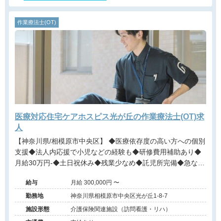
作業療法士(OT)
医療対応住宅ケアホスピス光が丘の作業療法士(OT)求
人
【神奈川県/相模原市中央区】 ◆医療依存度の高い方への個別
支援◆法人内応援で小児などの経験も◆研修費用補助あり◆
月給30万円-◆土日祝休み◆残業少なめ◆託児所完備◆急な休
みも協力◆大手法人で安心
給与
月給 300,000円 〜
勤務地
神奈川県相模原市中央区光が丘1-8-7
施設形態
介護保険関連施設（訪問看護・リハ）