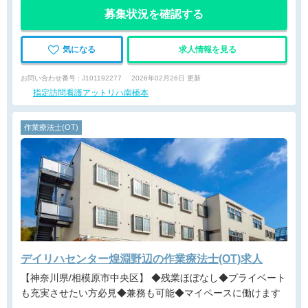
募集状況を確認する
気になる
求人情報を見る
お問い合わせ番号 : J101192277
2026年02月26日 更新
指定訪問看護アットリハ南橋本
作業療法士(OT)
デイリハセンター煌淵野辺の作業療法士(OT)求人
【神奈川県/相模原市中央区】 ◆残業ほぼなし◆プライベート
も充実させたい方必見◆兼務も可能◆マイペースに働けます