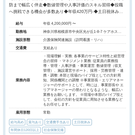
防まで幅広く伴走◆数値管理や人事評価のスキル習得◆役職
へ挑戦できる機会が多数あり◆年収420万円-◆土日祝休み◆
大手法人で福利厚生が充実◆手厚い資格取得支援あり◆現場
給与
年収 4,200,000円 〜
経験を活かせる役職◆事業所運営とスタッフ育成に挑戦
勤務地
神奈川県相模原市中央区光が丘1-8-7 ケアホスピ
ス光が丘内
施設形態
介護保険関連施設（訪問看護・リハ）
交通費
支給あり
・現場理解・実務: 各事業のサービス特性と経営理
念の習得 ・マネジメント業務: 従業員の業務指
導・管理・人事評価 ・事業運営: 数値管理（収支
管理）、施設運営サポート、採用・労務管理 ・連
携・調整: 本部と現場のパイプ役としての方針周
業務内容
知、関係機関との調整 ※事業部長・エリアマネー
ジャーのサポートとして、時には、事業部長や エ
リアマネージャーの替わりとなるような、幅広い
業務をお願いします。 ※現場や本部のパイプ役と
して、会社の方針を従業員に周知させる業務など
もお任せします。
雇用形態
常勤
給与高め
賞与あり
交通費手当あり
土日祝休み
年間休日120日以上
社会保険完備