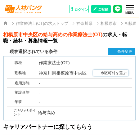
ご登録
ログイン
MENU
作業療法士(OT)の求人トップ
神奈川県
相模原市
相模原
相模原市中央区の給与高めの作業療法士(OT)
の求人・転
職・給料・募集情報一覧
現在選択されている条件
条件変更
作業療法士(OT)
職種
神奈川県相模原市中央区
勤務地
市区町村を選ぶ
-
雇用形態
-
施設形態
-
年収
こだわりポイ
給与高め
ント
キャリアパートナーに探してもらう