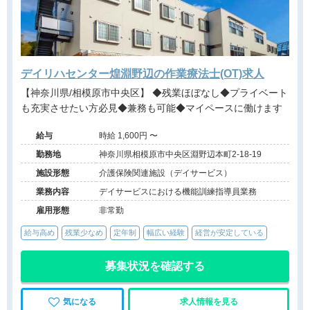
デイリハセンター煌淵野辺の作業療法士(OT)求人
【神奈川県/相模原市中央区】 ◆残業ほぼなし◆プライベート
も充実させたい方必見◆兼務も可能◆マイペースに働けます
給与
時給 1,600円 〜
勤務地
神奈川県相模原市中央区淵野辺本町2-18-19
施設形態
介護保険関連施設（デイサービス）
業務内容
デイサービスにおける機能訓練指導員業務
雇用形態
非常勤
給与高め
残業少なめ
定年制
幅広い経験
経営が安定している
募集状況を確認する
気になる
求人情報を見る