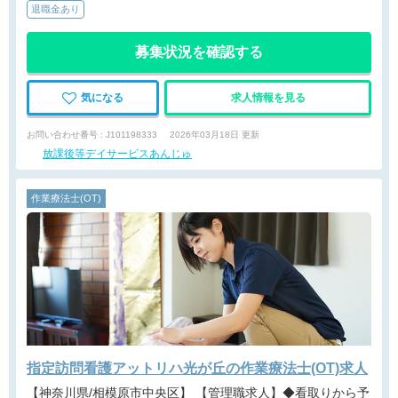
退職金あり
募集状況を確認する
気になる
求人情報を見る
お問い合わせ番号 : J101198333
2026年03月18日 更新
放課後等デイサービスあんじゅ
作業療法士(OT)
指定訪問看護アットリハ光が丘の作業療法士(OT)求人
【神奈川県/相模原市中央区】 【管理職求人】◆看取りから予