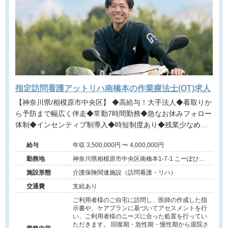
指定訪問看護アットリハ南橋本の作業療法士(OT)求人
【神奈川県/相模原市中央区】 ◆高給与！大手法人◆看取りか
ら予防まで幅広く伴走◆常勤7時間勤務◆急なお休みフォロー
体制◆インセンティブ制導入◆時短制度あり◆残業少なめ◆
充実の資格取得支援あり
給与
年収 3,500,000円 〜 4,000,000円
勤務地
神奈川県相模原市中央区南橋本1-7-1 こーぽひろ
みつ101号
施設形態
介護保険関連施設（訪問看護・リハ）
交通費
支給あり
ご利用者様のご自宅に訪問し、医師の作成した指
示書や、ケアプランに基づいてアセスメントを行
い、ご利用者様のニーズに合った処置を行ってい
ただきます。 回復期・急性期・慢性期から退院さ