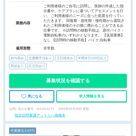
ご利用者様のご自宅に訪問し、医師の作成した指
示書や、ケアプランに基づいてアセスメントを行
い、ご利用者様のニーズに合った処置を行ってい
ただきます。 回復期・急性期・慢性期から退院さ
業務内容
れたご利用者様のその後に携わることができるお
仕事です。 ※訪問時の移動手段は、原付バイク・
電動自転車のいずれかとなります。 【送迎業務】
なし 【訪問時の移動手段】バイク;自転車
雇用形態
非常勤
給与高め
交通費手当あり
土日祝休み
年間休日120日以上
昇給あり
託児所あり
募集状況を確認する
気になる
求人情報を見る
お問い合わせ番号 : J101013175
2026年05月28日 更新
指定訪問看護アットリハ南橋本
作業療法士(OT)