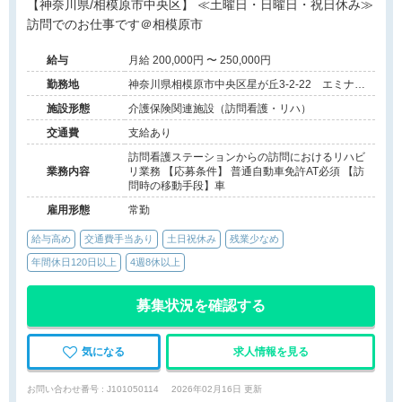
【神奈川県/相模原市中央区】 ≪土曜日・日曜日・祝日休み≫
訪問でのお仕事です＠相模原市
給与
月給 200,000円 〜 250,000円
勤務地
神奈川県相模原市中央区星が丘3-2-22 エミナス
星が丘1F
施設形態
介護保険関連施設（訪問看護・リハ）
交通費
支給あり
訪問看護ステーションからの訪問におけるリハビ
業務内容
リ業務 【応募条件】 普通自動車免許AT必須 【訪
問時の移動手段】車
雇用形態
常勤
給与高め
交通費手当あり
土日祝休み
残業少なめ
年間休日120日以上
4週8休以上
募集状況を確認する
気になる
求人情報を見る
お問い合わせ番号 : J101050114
2026年02月16日 更新