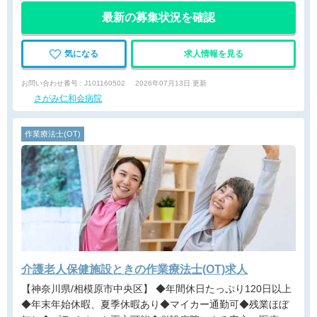
最新の募集状況を確認
気になる
求人情報を見る
お問い合わせ番号 : J101160502
2026年07月13日 更新
さがみ仁和会病院
作業療法士(OT)
介護老人保健施設ときの作業療法士(OT)求人
【神奈川県/相模原市中央区】 ◆年間休日たっぷり120日以上
◆年末年始休暇、夏季休暇あり◆マイカー通勤可◆残業ほぼ