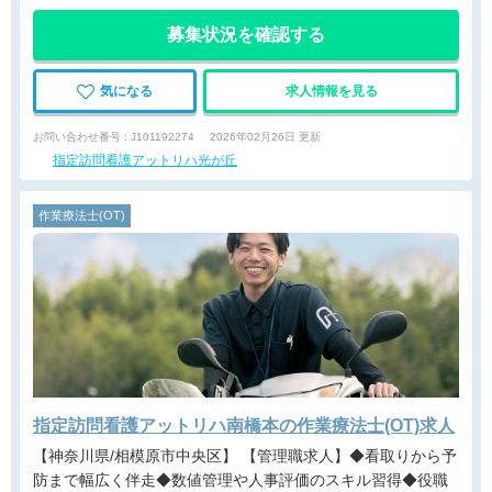
募集状況を確認する
気になる
求人情報を見る
お問い合わせ番号 : J101192274
2026年02月26日 更新
指定訪問看護アットリハ光が丘
作業療法士(OT)
指定訪問看護アットリハ南橋本の作業療法士(OT)求人
【神奈川県/相模原市中央区】 【管理職求人】◆看取りから予
防まで幅広く伴走◆数値管理や人事評価のスキル習得◆役職